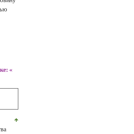
щью
ке: «
тва