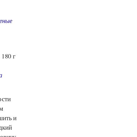
еные
 180 г
а
ости
ем
шить и
дкий
ловину