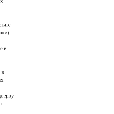
ых
стите
вки)
е в
 в
их
дверцу
т