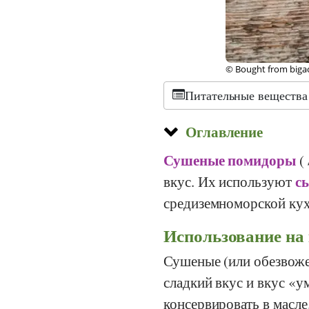
© Bought from twome
Питательные вещества
Оглавление
Сушеные помидоры
(
с
вкус. Их используют
средиземноморской ку
Использование на
Сушеные (или обезвож
сладкий вкус и вкус «у
консервировать в масле