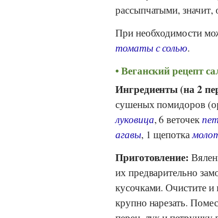
рассыпчатыми, значит, 
При необходимости мо
томаты с солью
.
Веганский рецепт са
Ингредиенты (на 2 пе
сушеных помидоров (о
луковица
, 6 веточек
пе
агавы
, 1 щепотка
моло
Приготовление:
Вялен
их предварительно замо
кусочками. Очистите и
крупно нарезать. Поме
перец, лук и петрушку