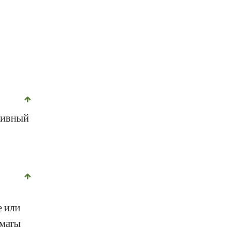
©
CC-by-sa 2.0
, Inke Weissenborn, Foundation Diet and Health Switzerland
сивный
е или
оматы