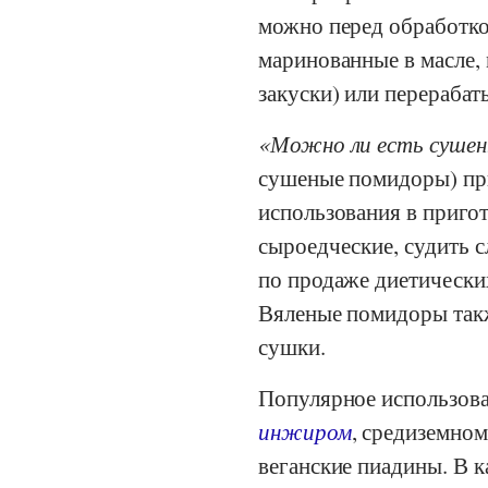
можно перед обработко
маринованные в масле, 
закуски) или перерабат
Можно ли есть суше
сушеные помидоры) при
использования в приго
сыроедческие, судить 
по продаже диетических
Вяленые помидоры такж
сушки.
Популярное использова
инжиром
, средиземном
веганские пиадины. В 