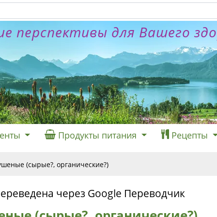
е перспективы для Вашего зд
енты
Продукты питания
Рецепты
шеные (сырые?, органические?)
переведена через Google Переводчик
ные (сырые?, органические?)