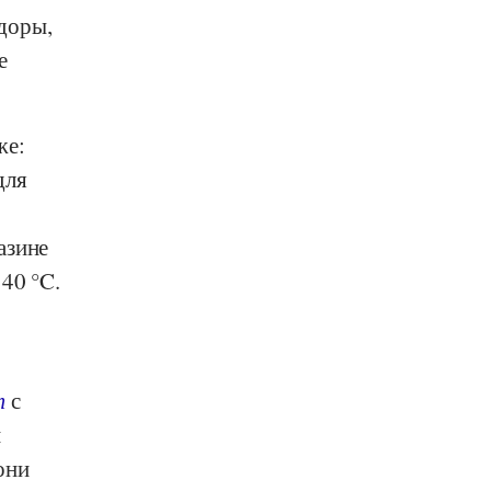
доры,
е
же:
для
азине
40 °C.
т
с
и
они