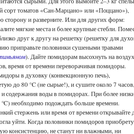
итаются сырыми. Для этого вымойте 2–3 кг спел
 сорт томатов «Сан-Марцано» или «Поццано»),
ю сторону и разверните. Или для других форм:
алите мягкие места и более крупные стебли. Поме
лизко друг к другу на решетку (решетку для духо
нию приправьте половинки сушеными травами
тимьяном
). Дайте помидорам высохнуть на воздух
ов, время от времени переворачивая помидоры.
идоры в духовку (конвекционную печь),
тую до 80 °C (не сырые!), и сушите около 7 часов,
а и содержания воды в помидорах. При более низк
0 °C) необходимо подождать больше времени.
онкий стержень или время от времени открывайте 
могла уйти. Когда половинки помидоров приобрету
ую консистенцию, не станут ни влажными, ни