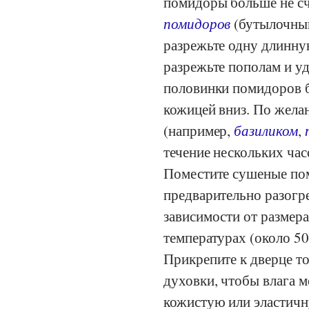
помидоры больше не сч
помидоров
(бутылочный
разрежьте одну длинну
разрежьте пополам и уд
половинки помидоров б
кожицей вниз. По жела
(например,
базиликом
,
течение нескольких час
Поместите сушеные пом
предварительно разогре
зависимости от размер
температурах (около 5
Прикрепите к дверце т
духовки, чтобы влага 
кожистую или эластичн