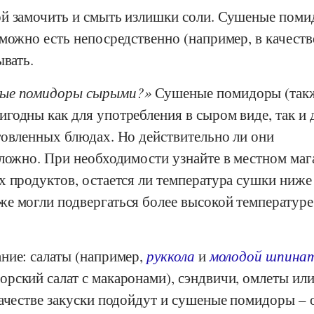
й замочить и смыть излишки соли. Сушеные поми
можно есть непосредственно (например, в качеств
ывать.
ные помидоры сырыми?
Сушеные помидоры (так
годны как для употребления в сыром виде, так и 
товленных блюдах. Но действительно ли они
сложно. При необходимости узнайте в местном маг
 продуктов, остается ли температура сушки ниже 
е могли подвергаться более высокой температуре
ние: салаты (например,
руккола
и
молодой шпина
орский салат с макаронами), сэндвичи, омлеты ил
качестве закуски подойдут и сушеные помидоры – 