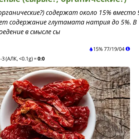
органические?) содержат около 15% вместо
ает содержание глутамата натрия до 5%. В
оедение в смысле сы
15%
77
/
19
/
04
-3 (АЛК, <0.1g)
=
0:0