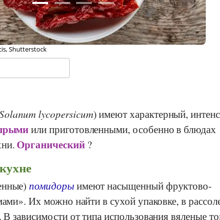
erkats, fotolia
Solanum lycopersicum
) имеют характерный, интен
ырыми
или приготовленными, особенно в блюдах
Органический
хни.
?
 кухне
енные)
помидоры
имеют насыщенный фруктово-
мами». Их можно найти в сухой упаковке, в рассол
. В зависимости от типа использования вяленые т