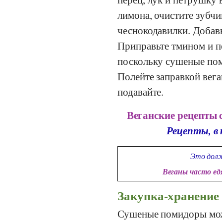
лимона, очистите зубч
чеснокодавилки. Добав
Приправьте тмином и пе
поскольку сушеные пом
Полейте заправкой вега
подавайте.
Веганские рецепты 
Рецепты, в
Это долж
Веганы часто е
Закупка-хранение
Сушеные помидоры мож