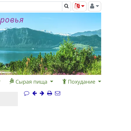
оровья
Сырая пища
Похудание