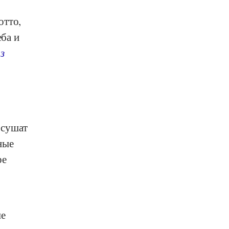
отто,
еба и
з
 сушат
ные
ре
ые