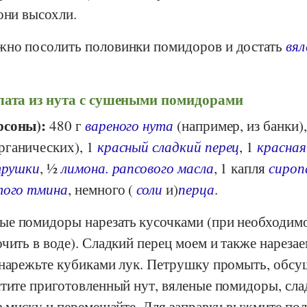
они высохли.
жно посолить половинки помидоров и достать
вял
лата из нута с сушеными помидорами
рсоны):
480 г
вареного нута
(например, из банки),
рганических), 1
красный сладкий перец
, 1
красная
трушки
, ½
лимона.
рапсового
масла
, 1 капля
сироп
того тмина
, немного (
соли
и)
перца
.
ые помидоры нарезать кусочками (при необходим
чить в воде). Сладкий перец моем и также нареза
 нарежьте кубиками лук. Петрушку промыть, обсу
стите приготовленный нут, вяленые помидоры, сла
 в миску и перемешайте. Для заправки выжмите по