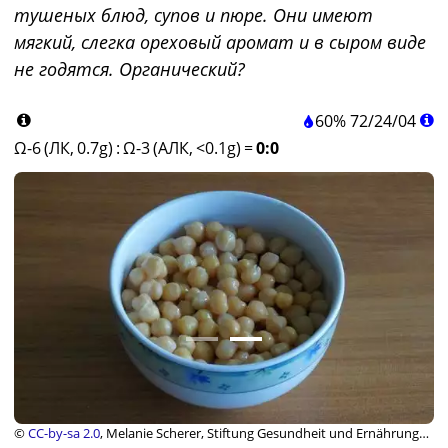
тушеных блюд, супов и пюре. Они имеют
мягкий, слегка ореховый аромат и в сыром виде
не годятся. Органический?
60%
72
/
24
/
04
Ω-6 (ЛК, 0.7g)
:
Ω-3 (АЛК, <0.1g)
=
0:0
©
CC-by-sa 2.0
, Melanie Scherer, Stiftung Gesundheit und Ernährung