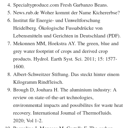
4.
Specialtyproduce.com Fresh Garbanzo Beans.
5.
News.rub.de Woher kommt der Name Kichererbse?
6.
Institut für Energie- und Umweltforschung
Heidelberg. Ökologische Fussabdrücke von
Lebensmitteln und Gerichten in Deutschland (PDF).
7.
Mekonnen MM, Hoekstra AY. The green, blue and
grey water footprint of crops and derived crop
products. Hydrol. Earth Syst. Sci. 2011; 15: 1577-
1600.
8.
Albert-Schweitzer Stiftung. Das steckt hinter einem
Kilogramm Rindfleisch.
9.
Brough D, Jouhara H. The aluminium industry: A
review on state-of-the-art technologies,
environmental impacts and possibilites for waste heat
recovery. International Journal of Thermofluids.
2020; Vol 1-2.
10.
Paqualino J, Meneses M, Castells F. The carbon