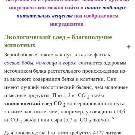
ингредиентами можно найти в
наших таблицах
под изображением
питательных веществ
ингредиентов.
Экологический след – благополучие
животных
Зернобобовые, такие как нут, а также фасоль,
соевые бобы
,
чечевица
и
горох,
считаются здоровым
источником белка растительного происхождения из-
за высокого содержания белка и клетчатки. Они
имеют лучший экологический баланс, чем молочные
и мясные продукты. При 1,3 кг CO
экв/кг
2
экологический след CO
консервированного нута
2
значительно ниже, чем, например, у говядины (13,6
6
кг CO
экв/кг) или сыра (5,7 кг CO
экв/кг).
2
2
Для производства 1 кг нута требуется 4177 литров