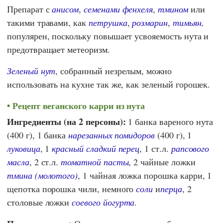
Препарат с
анисом
,
семенами фенхеля
,
тмином
или
такими травами, как
петрушка
,
розмарин
,
тимьян,
популярен, поскольку повышает усвояемость нута и
предотвращает метеоризм.
Зеленый нут
, собранный незрелым, можно
использовать на кухне так же, как зеленый горошек.
Рецепт веганского карри из нута
Ингредиенты (на 2 персоны):
1 банка вареного нута
(400 г), 1 банка
нарезанных помидоров
(400 г), 1
луковица
, 1
красный сладкий перец
, 1 ст.л.
рапсового
масла
, 2 ст.л.
томатной пасты
, 2 чайные ложки
тмина (молотого)
, 1 чайная ложка порошка карри, 1
щепотка порошка чили, немного
соли
и
перца
, 2
столовые ложки
соевого йогурта
.