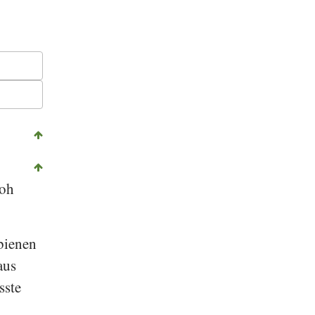
roh
bienen
aus
sste