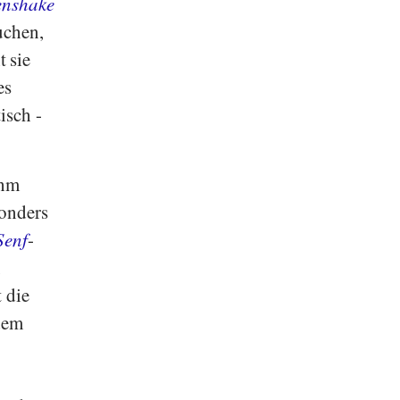
enshake
uchen,
 sie
es
isch -
ihm
sonders
Senf
-
,
t die
dem