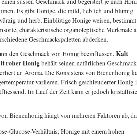
 einen süssen Geschmack und begeistert je nach Hon
omen. Es gibt Honige, die mild, lieblich und blumig
würzig und herb. Einblütige Honige weisen, bestimmt
nsorte, charakteristische organoleptische Merkmale a
rschiedene Geschmackspaletten abdecken.
Kalt
kann den Geschmack von Honig beeinflussen.
it roher Honig
behält seinen natürlichen Geschmac
verliert an Aroma. Die Konsistenz von Bienenhonig k
rtemperatur variieren. Frisch geschleuderter Honig i
tfliessend. Im Lauf der Zeit kann er jedoch kristallisi
 von Bienenhonig hängt von mehreren Faktoren ab, da
ose-Glucose-Verhältnis; Honige mit einem hohen