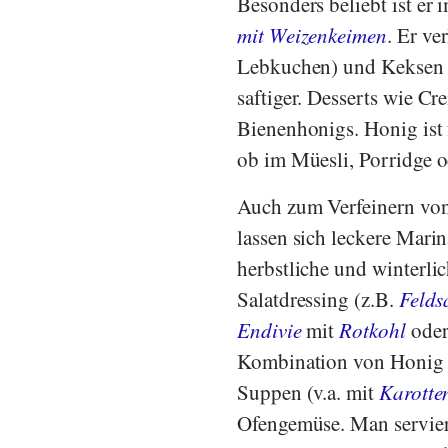
Besonders beliebt ist er 
mit Weizenkeimen
. Er v
Lebkuchen) und Keksen 
saftiger. Desserts wie Cr
Bienenhonigs. Honig ist 
ob im Müesli, Porridge o
Auch zum Verfeinern von
lassen sich leckere Mari
herbstliche und winterl
Salatdressing (z.B.
Felds
Endivie
mit
Rotkohl
ode
Kombination von Honig m
Suppen (v.a. mit
Karotte
Ofengemüse. Man servier