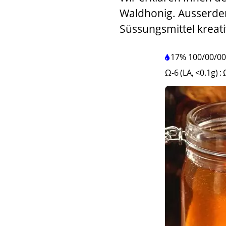
Waldhonig. Ausserdem
Süssungsmittel kreat
17%
100
/
00
/
00
Ω-6 (LA, <0.1g)
: