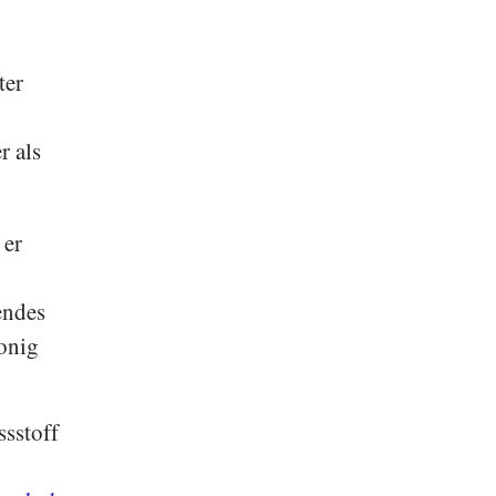
ter
r als
 er
endes
onig
ssstoff