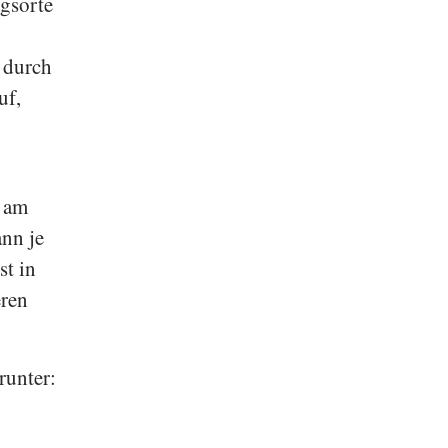
igsorte
 durch
uf,
k am
ann je
st in
eren
runter: