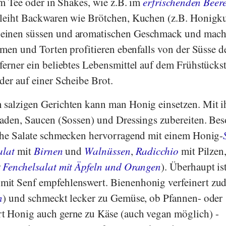
im Tee oder in Shakes, wie z.B. im
erfrischenden Beer
erleiht Backwaren wie Brötchen, Kuchen (z.B. Honigk
einen süssen und aromatischen Geschmack und macht
emen und Torten profitieren ebenfalls von der Süsse d
ferner ein beliebtes Lebensmittel auf dem Frühstückst
der auf einer Scheibe Brot.
 salzigen Gerichten kann man Honig einsetzen. Mit 
naden, Saucen (Sossen) und Dressings zubereiten. Be
iche Salate schmecken hervorragend mit einem Honig-
alat
mit
Birnen
und
Walnüssen
,
Radicchio
mit Pilzen
r
Fenchelsalat mit Äpfeln und Orangen
). Überhaupt is
it Senf empfehlenswert. Bienenhonig verfeinert zu
n
) und schmeckt lecker zu Gemüse, ob Pfannen- oder
t Honig auch gerne zu Käse (auch vegan möglich) -