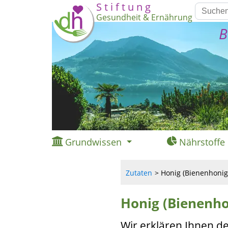
S t i f t u n g
Gesundheit & Ernährung
B
Grundwissen
Nährstoffe
Zutaten
Honig (Bienenhonig,
Honig (Bienenhon
Wir erklären Ihnen d