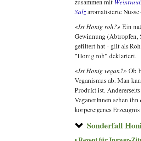
zusammen mit
Weintrau
Salz
aromatisierte Nüsse
Ist Honig roh?
Ein nat
Gewinnung (Abtropfen, S
gefiltert hat - gilt als 
"Honig roh" deklariert.
Ist Honig vegan?
Ob Ho
Veganismus ab. Man kann 
Produkt ist. Andererseit
VeganerInnen sehen ihn d
körpereigenes Erzeugnis 
Sonderfall Hon
Rezept für Ingwer-Zi