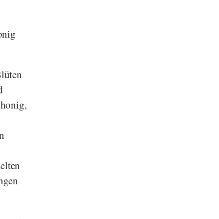
onig
Blüten
d
nhonig,
n
elten
ungen