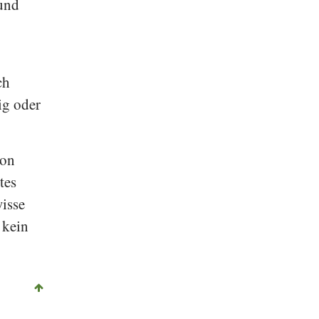
 und
ch
ig oder
von
tes
wisse
 kein