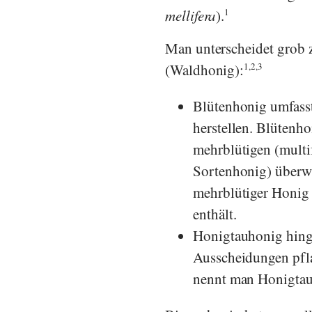
mellifera
).
1
Man unterscheidet grob
(Waldhonig):
1,2,3
Blütenhonig umfasst
herstellen. Blütenho
mehrblütigen (multi
Sortenhonig) überwi
mehrblütiger Honig 
enthält.
Honigtauhonig hing
Ausscheidungen pfl
nennt man Honigtau