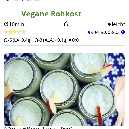
Vegane Rohkost
10min
leicht
90%
90
/
08
/
02
Ω-6 (LA, 0.4g)
:
Ω-3 (ALA, <0.1g)
=
0:0
© Courtesy of Michaela Russmann, Knaur Verlag