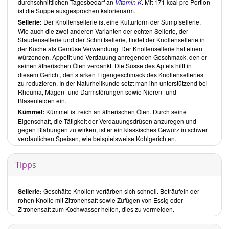
durchschnittlichen Tagesbedarf an
Vitamin K
. Mit 171 kcal pro Portion
Zutaten sind stets frisch, es kommen keine Konserven zum Einsatz
ist die Suppe ausgesprochen kalorienarm.
und dennoch sind bis auf wenige Ausnahmen alle Gerichte in 15
Sellerie:
Der Knollensellerie ist eine Kulturform der Sumpfsellerie.
oder weniger Minuten zuzubereiten (Zieh- und Härtezeiten nicht mit
Wie auch die zwei anderen Varianten der echten Sellerie, der
einberechnet). Die Abbildungen zu jedem Rezept und die Einteilung
Staudensellerie und der Schnittsellerie, findet der Knollensellerie in
nach Kategorien, wie
Raw-for-kids
oder
nussfrei
, erleichtern die
der Küche als Gemüse Verwendung. Der Knollensellerie hat einen
Auswahl. Die Rezepte beinhalten, abgesehen von den Kuchen,
würzenden, Appetit und Verdauung anregenden Geschmack, den er
wenig zugesetztes Öl und Süssungsmittel. Die Hälfte der Rezepte
seinen ätherischen Ölen verdankt. Die Süsse des Apfels hilft in
kommt ganz ohne zugesetztes Öl aus und lediglich ein Viertel der
diesem Gericht, den starken Eigengeschmack des Knollenselleries
Rezepte benötigt Süssungsmittel in Form von
Agavendicksaft
.
zu reduzieren. In der Naturheilkunde setzt man ihn unterstützend bei
Stattdessen verwendet die Autorin häufig Nüsse und nicht selten
Rheuma, Magen- und Darmstörungen sowie Nieren- und
Trockenfrüchte. Wünschenswert wäre es, bei den Rezepten in denen
Blasenleiden ein.
Öl zum Einsatz kommt, ein hochwertigeres Öl, als das zumeist
verwendete
Olivenöl
zu wählen, wie beispielsweise
Lein
- oder
Kümmel:
Kümmel ist reich an ätherischen Ölen. Durch seine
Rapsöl
.
Eigenschaft, die Tätigkeit der Verdauungsdrüsen anzuregen und
Erfreulich ist, dass an Nüssen, nicht wie so oft hauptsächlich
gegen Blähungen zu wirken, ist er ein klassisches Gewürz in schwer
Cashewkerne
zur Verwendung kommen, sondern eine Vielzahl an
verdaulichen Speisen, wie beispielsweise Kohlgerichten.
Nüssen und Kernen. So verwendet
Michaela Russmann
neben
Cashews auch
Sonnenblumenkerne
,
Walnüsse
und
Haselnüsse
.
Hier könnte man bei der Wahl der Nüsse noch mehr auf die
Tipps
Fettsäurezusammensetzung, insbesondere das Verhältnis von
Omega-6
zu
Omega-3-Fettsäuren
achten, indem man vermehrt auf
Walnuss oder
Macadamianuss
, anstelle anderer Sorten zurückgreift.
Sellerie:
Geschälte Knollen verfärben sich schnell. Beträufeln der
Der Abschnitt
Rohkost-Basics
ist, was den Bereich der Inhaltsstoffe
rohen Knolle mit Zitronensaft sowie Zufügen von Essig oder
angeht, leider etwas oberflächlich gehalten und nicht
Zitronensaft zum Kochwasser helfen, dies zu vermeiden.
hunderprozentig recherchiert, liefert aber dennoch einen groben
Überblick über das Wesentliche.