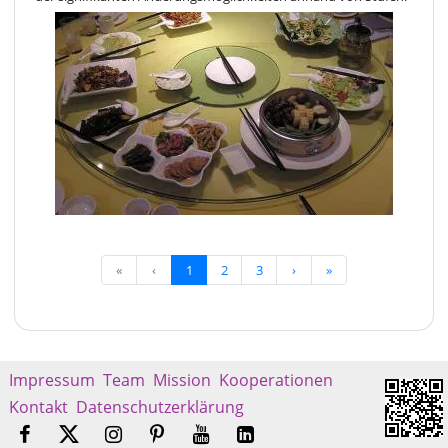
«
‹
1
2
3
›
»
Impressum
Team
Mission
Kooperationen
Kontakt
Datenschutzerklärung