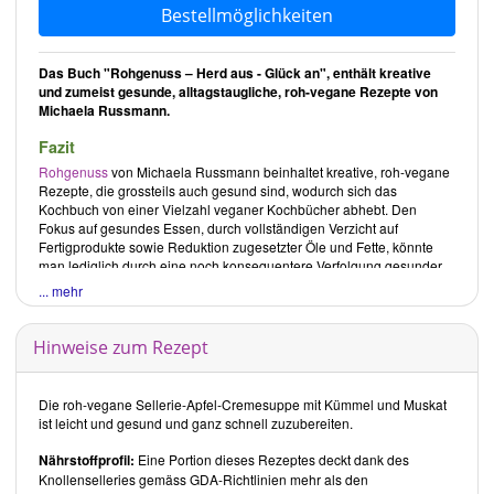
Bestellmöglichkeiten
Das Buch "Rohgenuss – Herd aus - Glück an", enthält kreative
und zumeist gesunde, alltagstaugliche, roh-vegane Rezepte von
Michaela Russmann.
Fazit
Rohgenuss
von
Michaela Russmann
beinhaltet kreative, roh-vegane
Rezepte, die grossteils auch gesund sind, wodurch sich das
Kochbuch von einer Vielzahl veganer Kochbücher abhebt. Den
Fokus auf gesundes Essen, durch vollständigen Verzicht auf
Fertigprodukte sowie Reduktion zugesetzter Öle und Fette, könnte
man lediglich durch eine noch konsequentere Verfolgung gesunder
Zutaten verbessern.
... mehr
Kritische Buchrezensionen
Seit August 2018 sprechen wir die Verwendung von nicht
Hinweise zum Rezept
besonders gesunden Zutaten gezielter an.
Betroffene Buchrezepte
belassen wir zwar im Original, ergänzen sie aber durch gesündere
Tochterrezepte.
Die roh-vegane Sellerie-Apfel-Cremesuppe mit Kümmel und Muskat
ist leicht und gesund und ganz schnell zuzubereiten.
Gesamteindruck
Rohgenuss
–
Herd aus - Glück an
von
Michaela Russmann
ist ein
Nährstoffprofil:
Eine Portion dieses Rezeptes deckt dank des
roh-veganes Kochbuch, das durch eine Vielfalt interessanter,
Knollenselleries gemäss GDA-Richtlinien mehr als den
internationaler und vor allem alltagstauglicher Gerichte besticht. Die