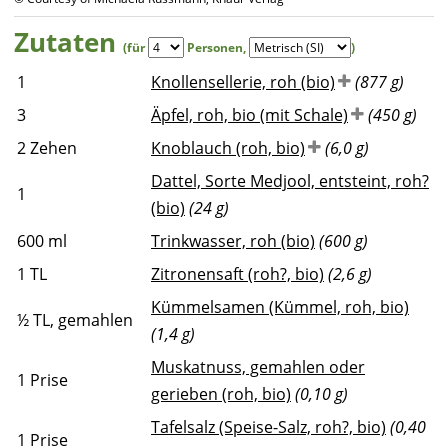
Zutaten
(für
Personen
,
)
1
Knollensellerie, roh (bio)
(877 g)
3
Äpfel, roh, bio (mit Schale)
(450 g)
2
Zehen
Knoblauch (roh, bio)
(6,0 g)
Dattel, Sorte Medjool, entsteint, roh?
1
(bio)
(24 g)
600
ml
Trinkwasser, roh (bio)
(600 g)
1
TL
Zitronensaft (roh?, bio)
(2,6 g)
Kümmelsamen (Kümmel, roh, bio)
½
TL, gemahlen
(1,4 g)
Muskatnuss, gemahlen oder
1
Prise
gerieben (roh, bio)
(0,10 g)
Tafelsalz (Speise-Salz, roh?, bio)
(0,40
1
Prise