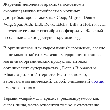
Жареный несоленый арахис (в основном в
скорлупе) можно приобрести у крупных
дистрибьюторов, таких как
Coop
,
Migros
,
Denner
,
Volg
,
Spar
,
Aldi
,
Lidl
,
Rewe
,
Edeka
,
Billa
и
Hofer
и т. д.
сезона
сентября по февраль
в течение
с
. Жареный
и соленый арахис доступен круглый год.
В органическом или сыром виде (сыроедение) арахис
чаще можно найти в магазинах здорового питания,
магазинах органических продуктов, аптеках,
органических супермаркетах (
Denn's Biomarkt
и
Alnatura
) или в Интернете. Если возможно,
выбирайте органический, сырой, очищенный
арахис
вместо жареного.
Термин «сырой» для арахиса, рекламируемого как
сырая пища, часто относится только к отсутствию