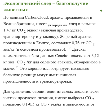
Экологический след – благополучие
животных
По данным
CarbonCloud,
арахис, продаваемый в
след
Великобритании, имеет
в размере
углеродный
1,47 кг CO
экв/кг (включая производство,
2
транспортировку и упаковку). Жареный арахис,
произведенный в Египте, составляет 0,76 кг CO
2
17
экв/кг (в основном производство).
Датская
климатическая база данных Concito
показывает 3,12
кг экв. CO
/кг для соленого арахиса, обжаренного в
2
20
масле.
Это хорошо иллюстрирует, насколько
большую разницу могут иметь пищевая
промышленность и транспортировка.
Для сравнения: овощи, один из самых экологически
чистых продуктов питания, имеют выбросы CO
2
примерно 0,1-0,5 кг CO
экв/кг в зависимости от
2