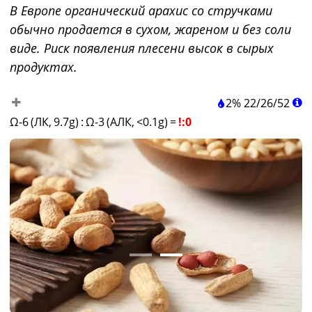
В Европе органический арахис со стручками
обычно продается в сухом, жареном и без соли
виде. Риск появления плесени высок в сырых
продуктах.
2%
22
/
26
/
52
Ω-6 (ЛК, 9.7g)
:
Ω-3 (АЛК, <0.1g)
=
!:0