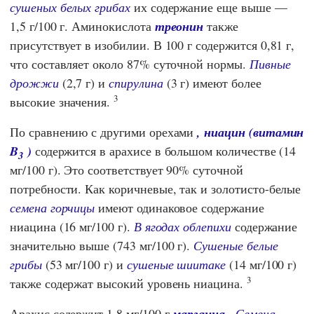
сушеных белых грибах
их содержание еще выше —
1,5 г/100 г. Аминокислота
треонин
также
присутствует в изобилии. В 100 г содержится 0,81 г,
что составляет около 87% суточной нормы.
Пивные
дрожжи
(2,7 г) и
спирулина
(3 г) имеют более
3
высокие значения.
По сравнению с другими орехами
, ниацин (витамин
B
)
содержится в арахисе в большом количестве (14
3
мг/100 г). Это соответствует
90% суточной
потребности. Как коричневые, так и золотисто-белые
семена горчицы
имеют одинаковое содержание
ниацина (16 мг/100 г).
В ягодах облепихи
содержание
значительно выше (743 мг/100 г).
Сушеные белые
грибы
(53 мг/100 г) и
сушеные шиитаке
(14 мг/100 г)
3
также содержат высокий уровень ниацина.
Арахис содержит 1,8 мг/100 г
марганца
.
Семена