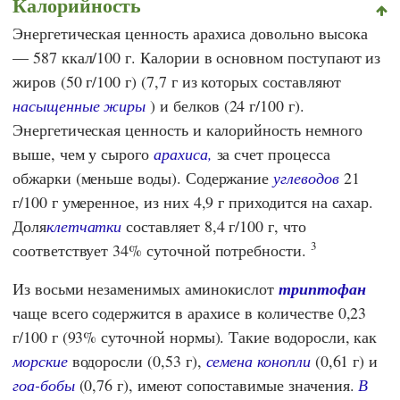
Калорийность
Энергетическая ценность арахиса довольно высока
— 587 ккал/100 г. Калории в основном поступают из
жиров (50 г/100 г) (7,7 г из которых составляют
насыщенные жиры
) и белков (24 г/100 г).
Энергетическая ценность и калорийность немного
выше, чем у сырого
арахиса,
за счет процесса
обжарки (меньше воды). Содержание
углеводов
21
г/100 г умеренное, из них 4,9 г приходится на сахар.
Доля
клетчатки
составляет 8,4 г/100 г, что
3
соответствует 34% суточной потребности.
Из восьми незаменимых аминокислот
триптофан
чаще всего содержится в арахисе в количестве 0,23
г/100 г (93% суточной нормы). Такие водоросли, как
морские
водоросли (0,53 г),
семена конопли
(0,61 г) и
гоа-бобы
(0,76 г), имеют сопоставимые значения.
В