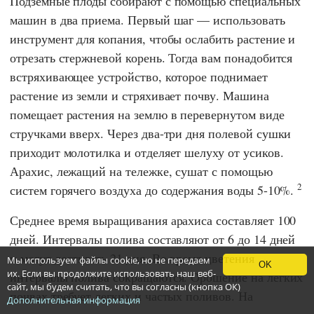
Подземные плоды собирают с помощью специальных
машин в два приема. Первый шаг — использовать
инструмент для копания, чтобы ослабить растение и
отрезать стержневой корень. Тогда вам понадобится
встряхивающее устройство, которое поднимает
растение из земли и стряхивает почву. Машина
помещает растения на землю в перевернутом виде
стручками вверх. Через два-три дня полевой сушки
приходит молотилка и отделяет шелуху от усиков.
Арахис, лежащий на тележке, сушат с помощью
2
систем горячего воздуха до содержания воды 5-10%.
Среднее время выращивания арахиса составляет 100
дней. Интервалы полива составляют от 6 до 14 дней
и могут достигать 21 дня. Во время цветения
Мы используем файлы cookie, но не передаем
OK
их. Если вы продолжите использовать наш веб-
интервалы полива сокращаются. Орошение на легких
сайт, мы будем считать, что вы согласны (кнопка ОК)
почвах требует легких и частых поливов. На
Дополнительная информация