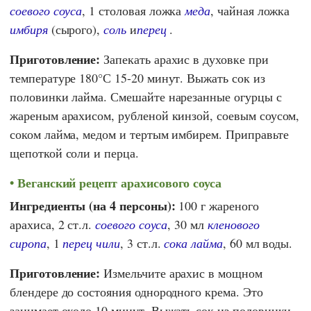
соевого соуса
, 1 столовая ложка
меда
, чайная ложка
имбиря
(сырого),
соль
и
перец
.
Приготовление:
Запекать арахис в духовке при
температуре 180°С 15-20 минут. Выжать сок из
половинки лайма. Смешайте нарезанные огурцы с
жареным арахисом, рубленой кинзой, соевым соусом,
соком лайма, медом и тертым имбирем. Приправьте
щепоткой соли и перца.
Веганский рецепт арахисового соуса
Ингредиенты (на 4 персоны):
100 г жареного
арахиса, 2 ст.л.
соевого соуса
, 30 мл
кленового
сиропа
, 1
перец чили
, 3 ст.л.
сока лайма
, 60 мл воды.
Приготовление:
Измельчите арахис в мощном
блендере до состояния однородного крема. Это
занимает около 10 минут. Выжать сок из половинки