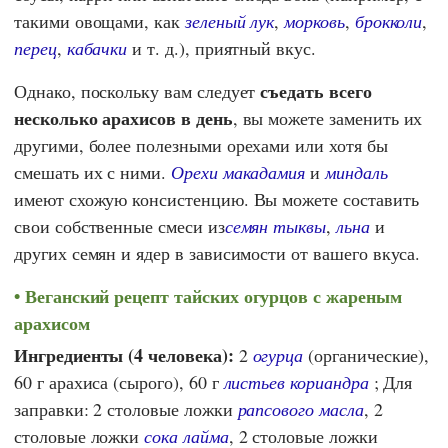
такими овощами, как
зеленый лук
,
морковь
,
брокколи
,
перец
,
кабачки
и т. д.), приятный вкус.
съедать всего
Однако, поскольку вам следует
несколько арахисов в день
, вы можете заменить их
другими, более полезными орехами или хотя бы
смешать их с ними.
Орехи макадамия
и
миндаль
имеют схожую консистенцию. Вы можете составить
свои собственные смеси из
семян тыквы
,
льна
и
других семян и ядер в зависимости от вашего вкуса.
Веганский рецепт тайских огурцов с жареным
арахисом
Ингредиенты (4 человека):
2
огурца
(органические),
60 г арахиса (сырого), 60 г
листьев кориандра
; Для
заправки: 2 столовые ложки
рапсового масла
, 2
столовые ложки
сока лайма
, 2 столовые ложки