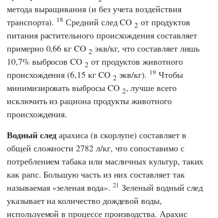
метода выращивания (и без учета воздействия
18
транспорта).
Средний след CO
от продуктов
2
питания растительного происхождения составляет
примерно 0,66 кг CO
экв/кг, что составляет лишь
2
10,7% выбросов CO
от продуктов животного
2
19
происхождения (6,15 кг CO
экв/кг).
Чтобы
2
минимизировать выбросы CO
, лучше всего
2
исключить из рациона продукты животного
происхождения.
Водный след
арахиса (в скорлупе) составляет в
общей сложности 2782 л/кг, что сопоставимо с
потреблением табака или масличных культур, таких
как рапс. Большую часть из них составляет так
21
называемая «зеленая вода».
Зеленый водный след
указывает на количество дождевой воды,
используемой в процессе производства. Арахис