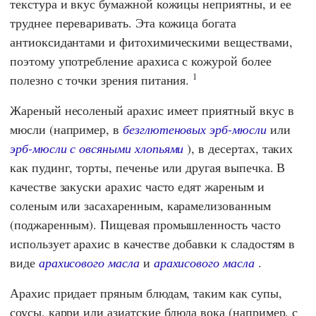
текстура и вкус бумажной кожицы неприятны, и ее
труднее переваривать. Эта кожица богата
антиоксидантами и фитохимическими веществами,
поэтому употребление арахиса с кожурой более
1
полезно с точки зрения питания.
Жареный несоленый арахис имеет приятный вкус в
мюсли (например, в
безглютеновых эрб-мюсли
или
эрб-мюсли с овсяными хлопьями
), в десертах, таких
как пудинг, торты, печенье или другая выпечка. В
качестве закуски арахис часто едят жареным и
соленым или засахаренным, карамелизованным
(поджаренным). Пищевая промышленность часто
использует арахис в качестве добавки к сладостям в
виде
арахисового масла
и
арахисового масла
.
Арахис придает пряным блюдам, таким как супы,
соусы, карри или азиатские блюда вока (например, с