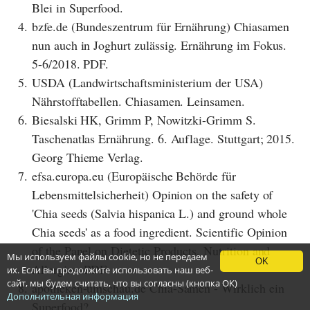
Blei in Superfood.
4.
bzfe.de (Bundeszentrum für Ernährung) Chiasamen
nun auch in Joghurt zulässig. Ernährung im Fokus.
5-6/2018. PDF.
5.
USDA (Landwirtschaftsministerium der USA)
Nährstofftabellen. Chiasamen. Leinsamen.
6.
Biesalski HK, Grimm P, Nowitzki-Grimm S.
Taschenatlas Ernährung. 6. Auflage. Stuttgart; 2015.
Georg Thieme Verlag.
7.
efsa.europa.eu (Europäische Behörde für
Lebensmittelsicherheit) Opinion on the safety of
'Chia seeds (Salvia hispanica L.) and ground whole
Chia seeds' as a food ingredient. Scientific Opinion
of the Panel on Dietetic Products, Nutrition and
Мы используем файлы cookie, но не передаем
OK
Allergies. PDF.
их. Если вы продолжите использовать наш веб-
сайт, мы будем считать, что вы согласны (кнопка ОК)
8.
apotheken-umschau.de Chia-Samen - Wirklich ein
Дополнительная информация
Superfood?