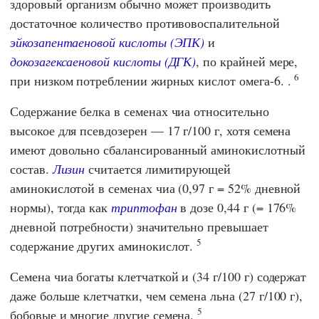
здоровый организм обычно может производить
достаточное количество противовоспалительной
эйкозапентаеновой кислоты (ЭПК)
и
докозагексаеновой кислоты (ДГК)
, по крайней мере,
6
при низком потреблении жирных кислот омега-6. .
Содержание белка в семенах чиа относительно
высокое для псевдозерен — 17 г/100 г, хотя семена
имеют довольно сбалансированный аминокислотный
состав.
Лизин
считается лимитирующей
аминокислотой в семенах чиа (0,97 г = 52% дневной
нормы), тогда как
триптофан
в дозе 0,44 г (= 176%
дневной потребности) значительно превышает
5
содержание других аминокислот.
Семена чиа богаты клетчаткой и (34 г/100 г) содержат
даже больше клетчатки, чем семена льна (27 г/100 г),
5
бобовые и многие другие семена.