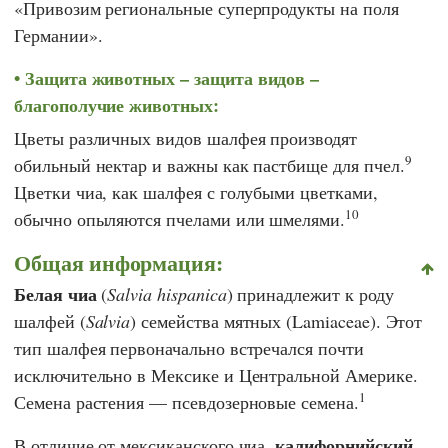
«Привозим региональные суперпродукты на поля
Германии».
Защита животных – защита видов –
благополучие животных:
Цветы различных видов шалфея производят
9
обильный нектар и важны как пастбище для пчел.
Цветки чиа, как шалфея с голубыми цветками,
10
обычно опыляются пчелами или шмелями.
Общая информация:
Белая чиа
(
Salvia hispanica
) принадлежит к роду
шалфей (
Salvia
) семейства мятных (Lamiaceae). Этот
тип шалфея первоначально встречался почти
исключительно в Мексике и Центральной Америке.
1
Семена растения — псевдозерновые семена.
калифорнийский
В отличие от мексиканского чиа,