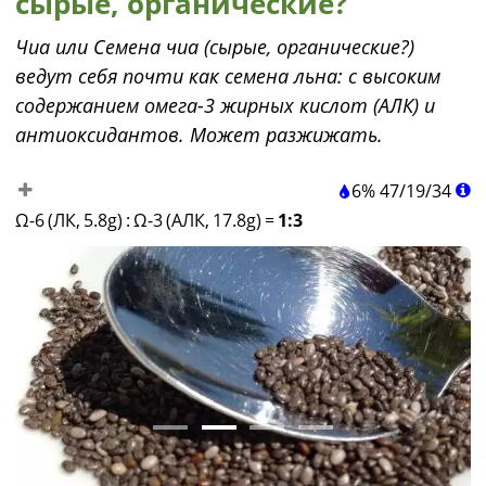
сырые, органические?
Чиа или Семена чиа (сырые, органические?)
ведут себя почти как семена льна: с высоким
содержанием омега-3 жирных кислот (АЛК) и
антиоксидантов. Может разжижать.
6%
47
/
19
/
34
Ω-6 (ЛК, 5.8g)
:
Ω-3 (АЛК, 17.8g)
=
1:3