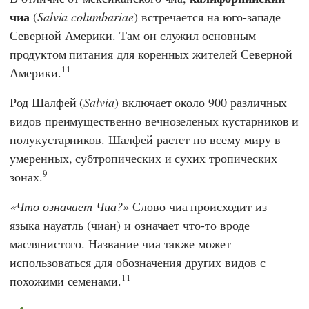
чиа
(
Salvia columbariae
) встречается на юго-западе
Северной Америки. Там он служил основным
продуктом питания для коренных жителей Северной
11
Америки.
Род Шалфей (
Salvia
) включает около 900 различных
видов преимущественно вечнозеленых кустарников и
полукустарников. Шалфей растет по всему миру в
умеренных, субтропических и сухих тропических
9
зонах.
Что означает Чиа?
Слово чиа происходит из
языка науатль (чиан) и означает что-то вроде
маслянистого. Название чиа также может
использоваться для обозначения других видов с
11
похожими семенами.