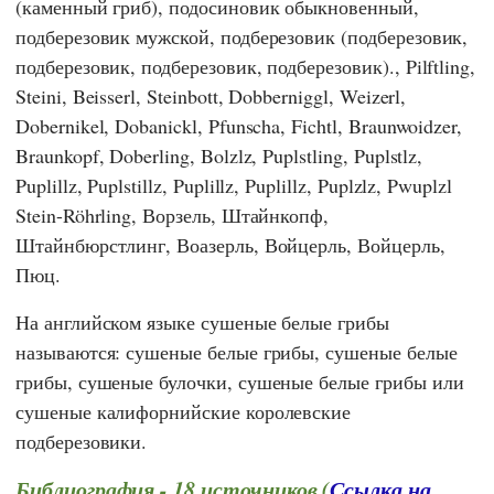
(каменный гриб), подосиновик обыкновенный,
подберезовик мужской, подберезовик (подберезовик,
подберезовик, подберезовик, подберезовик)., Pilftling,
Steini, Beisserl, Steinbott, Dobberniggl, Weizerl,
Dobernikel, Dobanickl, Pfunscha, Fichtl, Braunwoidzer,
Braunkopf, Doberling, Bolzlz, Puplstling, Puplstlz,
Puplillz, Puplstillz, Puplillz, Puplillz, Puplzlz, Pwuplzl
Stein-Röhrling, Ворзель, Штайнкопф,
Штайнбюрстлинг, Воазерль, Войцерль, Войцерль,
Пюц.
На английском языке сушеные белые грибы
называются: сушеные белые грибы, сушеные белые
грибы, сушеные булочки, сушеные белые грибы или
сушеные калифорнийские королевские
подберезовики.
Библиография - 18 источников (
Ссылка на