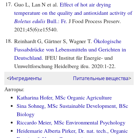
17.
Guo L, Lan N et al.
Effect of hot air drying
temperature on the quality and antioxidant activity of
Boletus edulis
Bull.: Fr.
J Food Process Preserv.
2021;45(6):e15540.
18.
Reinhardt G, Gärtner S, Wagner T.
Ökologische
Fussabdrücke von Lebensmitteln und Gerichten in
Deutschland.
IFEU Institut für Energie- und
Umweltforschung Heidelberg ifeu. 2020:1-22.
<
Ингредиенты
Питательные вещества
>
Авторы:
Katharina Hofer, MSc Organic Agriculture
Sina Sohneg, MSc Sustainable Development, BSc
Biology
Riccardo Meier, MSc Environmental Psychology
Heidemarie Alberta Pirker, Dr. nat. tech., Organic