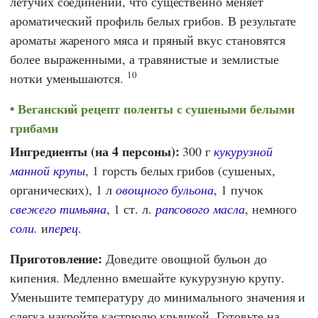
летучих соединений, что существенно меняет
ароматический профиль белых грибов. В результате
ароматы жареного мяса и пряный вкус становятся
более выраженными, а травянистые и землистые
10
нотки уменьшаются.
Веганский рецепт поленты с сушеными белыми
грибами
Ингредиенты (на 4 персоны):
300 г
кукурузной
манной крупы
, 1 горсть белых грибов (сушеных,
органических), 1 л
овощного бульона
, 1 пучок
свежего тимьяна
, 1 ст. л.
рапсового масла
, немного
соли.
и
перец
.
Приготовление:
Доведите овощной бульон до
кипения. Медленно вмешайте кукурузную крупу.
Уменьшите температуру до минимального значения и
слегка накройте кастрюлю крышкой. Готовьте на