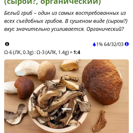
(сырой?, органический)
Белый гриб – один из самых востребованных из
всех съедобных грибов. В сушеном виде (сыром?)
вкус значительно усиливается. Органический?
1%
64
/
32
/
03
Ω-6 (ЛК, 0.3g)
:
Ω-3 (АЛК, 1.4g)
=
1:4