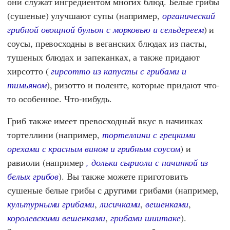
они служат ингредиентом многих блюд. Белые грибы
(сушеные) улучшают супы (например,
органический
грибной овощной бульон с морковью и сельдереем
) и
соусы, превосходны в веганских блюдах из пасты,
тушеных блюдах и запеканках, а также придают
хирсотто (
гирсотто из капусты с грибами и
тимьяном
), ризотто и поленте, которые придают что-
то особенное. Что-нибудь.
Гриб также имеет превосходный вкус в начинках
тортеллини (например,
тортеллини с грецкими
орехами с красным вином и грибным соусом
) и
равиоли (например
, дольки сыриоли с начинкой из
белых грибов
). Вы также можете приготовить
сушеные белые грибы с другими грибами (например,
культурными грибами
,
лисичками
,
вешенками
,
королевскими вешенками
,
грибами шиитаке
).