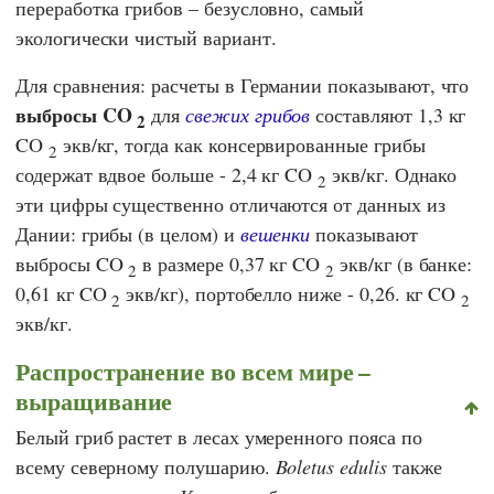
переработка грибов – безусловно, самый
экологически чистый вариант.
Для сравнения: расчеты в Германии показывают, что
выбросы CO
для
свежих грибов
составляют 1,3 кг
2
CO
экв/кг, тогда как консервированные грибы
2
содержат вдвое больше - 2,4 кг CO
экв/кг. Однако
2
эти цифры существенно отличаются от данных из
Дании: грибы (в целом) и
вешенки
показывают
выбросы CO
в размере 0,37 кг CO
экв/кг (в банке:
2
2
0,61 кг CO
экв/кг), портобелло ниже - 0,26. кг CO
2
2
экв/кг.
Распространение во всем мире –
выращивание
Белый гриб растет в лесах умеренного пояса по
всему северному полушарию.
Boletus edulis
также