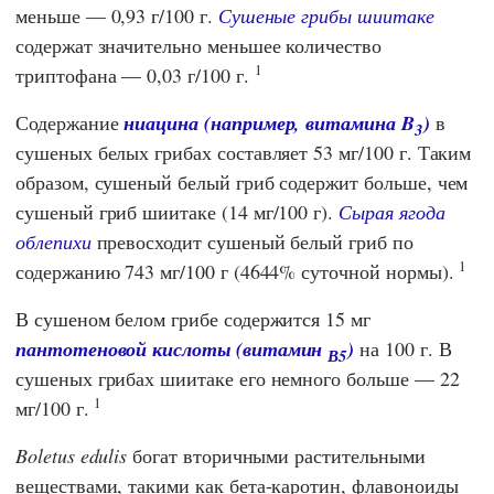
меньше — 0,93 г/100 г.
Сушеные грибы шиитаке
содержат значительно меньшее количество
1
триптофана — 0,03 г/100 г.
Содержание
ниацина (например, витамина B
)
в
3
сушеных белых грибах составляет 53 мг/100 г. Таким
образом, сушеный белый гриб содержит больше, чем
сушеный гриб шиитаке (14 мг/100 г).
Сырая ягода
облепихи
превосходит сушеный белый гриб по
1
содержанию 743 мг/100 г (4644% суточной нормы).
В сушеном белом грибе содержится 15 мг
пантотеновой кислоты (витамин
)
на 100 г. В
В5
сушеных грибах шиитаке его немного больше — 22
1
мг/100 г.
Boletus edulis
богат вторичными растительными
веществами, такими как бета-каротин, флавоноиды