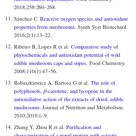
2018;258:260–268.
11.
Sánchez C.
Reactive oxygen species and antioxidant
properties from mushrooms.
Synth Syst Biotechnol.
2016;2(1):13–22.
12.
Ribeiro B, Lopes R et al.
Comparative study of
phytochemicals and antioxidant potential of wild
edible mushroom caps and stipes.
Food Chemistry.
2008;110(1):47–56.
13.
Robaszkiewicz A, Bartosz G et al.
The role of
polyphenols,
β
-carotene, and lycopene in the
antioxidative action of the extracts of dried, edible
mushrooms.
Journal of Nutrition and Metabolism.
2010;2010:1–9.
14.
Zhang Y, Zhou R et al.
Purification and
characterization of a novel protein with activity