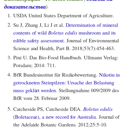
доказательства
)
1.
USDA United States Department of Agriculture.
2.
Su J, Zhang J, Li J et al.
Determination of mineral
contents of wild
Boletus edulis
mushroom and its
edible safety assessment.
Journal of Environmental
Science and Health, Part B. 2018;53(7):454-463.
3.
Pini U. Das Bio-Food Handbuch. Ullmann Verlag:
Potsdam; 2014: 711.
4.
BfR Bundesinstitut für Risikobewertung.
Nikotin in
getrockneten Steinpilzen: Ursache der Belastung
muss geklärt werden.
Stellungnahme 009/2009 des
BfR vom 28. Februar 2009.
5.
Catcheside PS, Catcheside DEA.
Boletus edulis
(Boletaceae), a new record for Australia.
Journal of
the Adelaide Botanic Gardens. 2012;25:5-10.