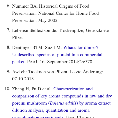
6.
Nummer BA. Historical Origins of Food
Preservation. National Center for Home Food
Preservation. May 2002.
7.
Lebensmittellexikon de: Trockenpilze, Getrocknete
Pilze.
8.
Dentinger BTM, Suz LM.
What’s for dinner?
Undescribed species of porcini in a commercial
packet.
PeerJ. 16. September 2014;2:e570.
9.
Awl ch: Trocknen von Pilzen. Letzte Änderung:
07.10.2018.
10.
Zhang H, Pu D et al.
Characterization and
comparison of key aroma compounds in raw and dry
porcini mushroom (
Boletus edulis
) by aroma extract
dilution analysis, quantitation and aroma
recombination experiments.
Food Chemistry.