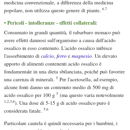
medicina convenzionale, a differenza della medicina
6.7
popolare, non utilizza questo genere di piante.
Pericoli - intolleranze - effetti collaterali:
Consumato in grandi quantità, il rabarbaro monaco può
avere effetti dannosi sull'organismo a causa dell'acido
ossalico in esso contenuto. L'acido ossalico inibisce
l'assorbimento di
calcio
,
ferro
e
magnesio
. Un elevato
apporto di alimenti contenenti acido ossalico è
fondamentale in una dieta sbilanciata, poiché può favorire
5
una carenza di minerali.
Per l'acetosella, ad esempio,
alcune fonti danno un contenuto medio di 500 mg di
5
acido ossalico per 100 g
(ma questo varia notevolmente
1,2,3,6
). Una dose di 5-15 g di acido ossalico puro è
5.6
considerata fatale.
Particolare cautela è quindi necessaria per i bambini, i