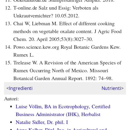
12.
T-online.de Salz und Essig: Verboten als
Unkrautvernichter? 10.05.2012.
13.
Chai W, Liebman M. Effect of different cooking
methods on vegetable oxalate content. J Agric Food
Chem. 20. April 2005;53(8):3027–30.
14.
Powo.science.kew.org Royal Botanic Gardens Kew.
Rumex L.
15.
Trelease W. A Revision of the American Species of
Rumex Occurring North of Mexico. Missouri
Botanical Garden Annual Report. 1892: 74–98.
<
Ingredienti
Nutrienti
>
Autori:
Luise Völlm, BA in Ecotrophology, Certified
Business Administrator (IHK), Herbalist
Natalie Sidler, Dr. phil. I
Anna Kolber, Dipl. Ing. in Agricultural and