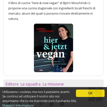
Il libro di cucina "here & now vegan" di Björn Moschinski ci
propone una cucina stagionale con ingredienti locali freschi di
mercato, alcuni dei quali si possono trovare direttamente in
natura.
Editore
La squadra
La missione
Cooperazione
Contatti
Utilizziamo i cookies, ma non li passiamo avanti.
OK
Se continui ad utilizzare il nostro sito noi
Protezione dei contenuti
assumiamo che tu sia d'accordo (con il pulsante OK).
Maggiori informazioni