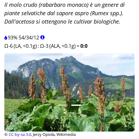
Il molo crudo (rabarbaro monaco) è un genere di
piante selvatiche dal sapore aspro (Rumex spp.).
Dall'acetosa si ottengono le cultivar biologiche.
93%
54
/
34
/
12
Ω-6 (LA, <0.1g)
:
Ω-3 (ALA, <0.1g)
=
0:0
©
CC-by-sa 3.0
, Jerzy Opioła, Wikimedia