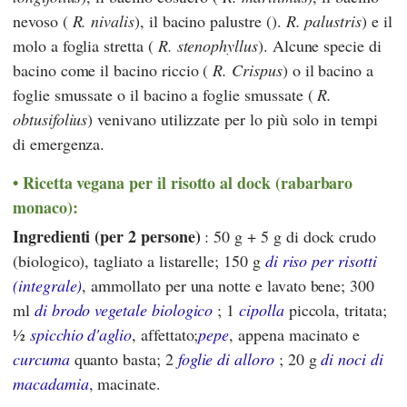
nevoso (
R. nivalis
), il bacino palustre ().
R. palustris
) e il
molo a foglia stretta (
R. stenophyllus
). Alcune specie di
bacino come il bacino riccio (
R. Crispus
) o il bacino a
foglie smussate o il bacino a foglie smussate (
R.
obtusifolius
) venivano utilizzate per lo più solo in tempi
di emergenza.
Ricetta vegana per il risotto al dock (rabarbaro
monaco):
Ingredienti (per 2 persone)
: 50 g + 5 g di dock crudo
(biologico), tagliato a listarelle; 150 g
di riso per risotti
(integrale)
, ammollato per una notte e lavato bene; 300
ml
di brodo vegetale biologico
; 1
cipolla
piccola, tritata;
½
spicchio d'aglio
, affettato;
pepe
, appena macinato e
curcuma
quanto basta; 2
foglie di alloro
; 20 g
di noci di
macadamia
, macinate.