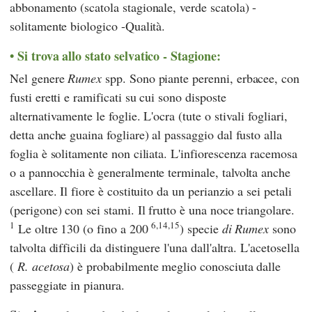
abbonamento (scatola stagionale, verde scatola) -
solitamente biologico -Qualità.
Si trova allo stato selvatico - Stagione:
Nel genere
Rumex
spp. Sono piante perenni, erbacee, con
fusti eretti e ramificati su cui sono disposte
alternativamente le foglie. L'ocra (tute o stivali fogliari,
detta anche guaina fogliare) al passaggio dal fusto alla
foglia è solitamente non ciliata. L'infiorescenza racemosa
o a pannocchia è generalmente terminale, talvolta anche
ascellare. Il fiore è costituito da un perianzio a sei petali
(perigone) con sei stami. Il frutto è una noce triangolare.
1
6,14,15
Le oltre 130 (o fino a 200
) specie
di Rumex
sono
talvolta difficili da distinguere l'una dall'altra. L'acetosella
(
R. acetosa
) è probabilmente meglio conosciuta dalle
passeggiate in pianura.