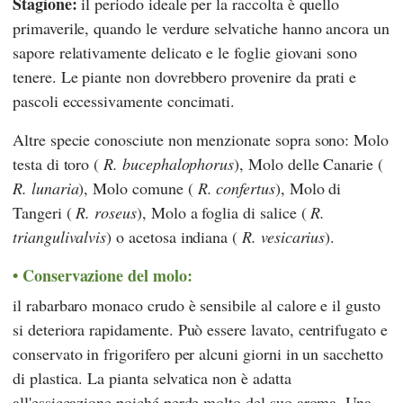
Stagione:
il periodo ideale per la raccolta è quello
primaverile, quando le verdure selvatiche hanno ancora un
sapore relativamente delicato e le foglie giovani sono
tenere. Le piante non dovrebbero provenire da prati e
pascoli eccessivamente concimati.
Altre specie conosciute non menzionate sopra sono: Molo
testa di toro (
R. bucephalophorus
), Molo delle Canarie (
R. lunaria
), Molo comune (
R. confertus
), Molo di
Tangeri (
R. roseus
), Molo a foglia di salice (
R.
triangulivalvis
) o acetosa indiana (
R. vesicarius
).
Conservazione del molo:
il rabarbaro monaco crudo è sensibile al calore e il gusto
si deteriora rapidamente. Può essere lavato, centrifugato e
conservato in frigorifero per alcuni giorni in un sacchetto
di plastica. La pianta selvatica non è adatta
all'essiccazione poiché perde molto del suo aroma. Una