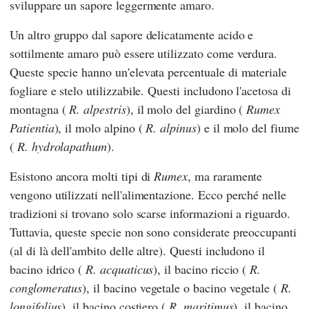
sviluppare un sapore leggermente amaro.
Un altro gruppo dal sapore delicatamente acido e
sottilmente amaro può essere utilizzato come verdura.
Queste specie hanno un'elevata percentuale di materiale
fogliare e stelo utilizzabile. Questi includono l'acetosa di
montagna (
R. alpestris
), il molo del giardino (
Rumex
Patientia
), il molo alpino (
R. alpinus
) e il molo del fiume
(
R. hydrolapathum
).
Esistono ancora molti tipi di
Rumex
, ma raramente
vengono utilizzati nell'alimentazione. Ecco perché nelle
tradizioni si trovano solo scarse informazioni a riguardo.
Tuttavia, queste specie non sono considerate preoccupanti
(al di là dell'ambito delle altre). Questi includono il
bacino idrico (
R. acquaticus
), il bacino riccio (
R.
conglomeratus
), il bacino vegetale o bacino vegetale (
R.
longifolius
), il bacino costiero (
R. maritimus
), il bacino