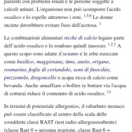
pazienti con problemi renali e le persone soggette a
calcoli urinari. L'organismo non può scomporre l'acido
1,5,6
ossalico e lo espelle attraverso i reni.
Le donne
1
incinte dovrebbero evitare l'uso dell'acetosa.
Le combinazioni alimentari
ricche di calcio
legano parte
1,2,3
dell’acido ossalico e lo rendono quindi innocuo.
A
questo scopo sono adatte
il sesamo
e le erbe essiccate
come
basilico
,
maggiorana
,
timo
,
aneto
,
origano
,
rosmarino
,
foglie di coriandolo
,
semi di finocchio
,
prezzemolo
,
dragoncello
o acqua ricca di calcio come
bevanda. Anche annaffiare o bollire (e buttare via l'acqua
13
di cottura) riduce il contenuto di acido ossalico.
In termini di potenziale allergenico, il rabarbaro monaco
può essere classificato al centro della scala delle
cosiddette classi RAST (test radio-allergoassorbente)
(classe Rast 0 = nessuna reazione, classe Rast 6 =