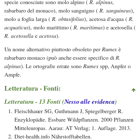
specie conosciute sono molo alpino (
R. alpinus
,
rabarbaro del monaco), molo sanguigno (
R. sanguineus
),
molo a foglia larga (
R. obtusifolius
), acetosa d'acqua (
R.
acquaticus
), molo marittimo (
R. maritimus
) e acetosella (
R. acetosella
e
acetosa
).
Un nome alternativo piuttosto obsoleto per
Rumex
è
rabarbaro monaco (può anche essere specifico di
R.
alpinus
). Le ortografie errate sono
Rumex
spp, Anpfer o
Ampfe.
Letteratura - Fonti:
Letteratura - 13 Fonti (
Nesso alle evidenca
)
1.
Fleischhauer SG, Guthmann J, Spiegelberger R.
Enzyklopädie. Essbare Wildpflanzen. 2000 Pflanzen
Mitteleuropas. Aarau: AT Verlag; 1. Auflage. 2013.
2.
Diet-health.info Nährstofftabellen.