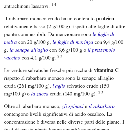
1.4
antrachinoni lassativi.
proteico
Il rabarbaro monaco crudo ha un contenuto
relativamente basso (2 g/100 g) rispetto alle foglie di altre
piante commestibili. Da menzionare sono
le foglie di
malva
con 20 g/100 g,
le foglie di moringa
con 9,4 g/100
g,
la senape all'aglio
con 8,6 g/100 g o
il prezzemolo
2.3
vaccino
con 4,1 g/100 g.
vitamina C
Le verdure selvatiche fresche più ricche di
rispetto al rabarbaro monaco sono la senape all'aglio
cruda (261 mg/100 g),
l'aglio
selvatico crudo (150
2.3
mg/100 g) o
la zucca
cruda (140 mg/100 g).
Oltre al rabarbaro monaco,
gli spinaci
e
il rabarbaro
contengono livelli significativi di acido ossalico. La
concentrazione è diversa nelle diverse parti delle piante. I
fusti di queste piante hanno quantità notevolmente