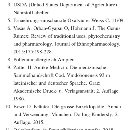
3.
USDA (United States Department of Agriculture).
Nährstofftabellen.
5.
Ernaehrungs-umschau.de Oxalsäure. Weiss C. 11/09.
6.
Vasas A, Orbán-Gyapai O, Hohmann J. The Genus
Rumex: Review of traditional uses, phytochemistry
and pharmacology. Journal of Ethnopharmacology.
2015;175:198-228.
8.
Pollenundallergie.ch Ampfer.
9.
Zotter H. Antike Medizin. Die medizinische
Sammelhandschrift Cod. Vindobonensis 93 in
lateinischer und deutscher Sprache. Graz:
Akademische Druck- u. Verlagsanstalt; 2. Auflage.
1986.
10.
Bown D. Kräuter. Die grosse Enzyklopädie. Anbau
und Verwendung. München: Dorling Kindersly; 2.
Auflage. 2015.
11.
Oekolandbau.de Stumpfblättriger Ampfer. 2018.