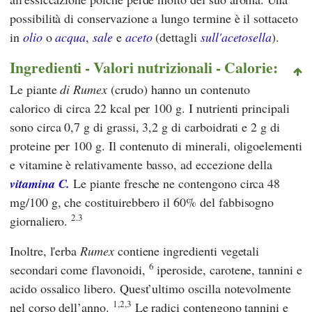
possibilità di conservazione a lungo termine è il sottaceto
in
olio
o
acqua
,
sale
e
aceto
(dettagli
sull'acetosella
).
Ingredienti - Valori nutrizionali - Calorie:
Le piante
di Rumex
(crudo) hanno un contenuto
calorico di circa 22 kcal per 100 g. I nutrienti principali
sono circa 0,7 g di grassi, 3,2 g di carboidrati e 2 g di
proteine per 100 g. Il contenuto di minerali, oligoelementi
e vitamine è relativamente basso, ad eccezione della
vitamina C.
Le piante fresche ne contengono circa 48
mg/100 g, che costituirebbero il 60% del fabbisogno
2.3
giornaliero.
Inoltre, l'erba
Rumex
contiene ingredienti vegetali
6
secondari come flavonoidi,
iperoside, carotene, tannini e
acido ossalico libero. Quest’ultimo oscilla notevolmente
1,2,3
nel corso dell’anno.
Le radici contengono tannini e