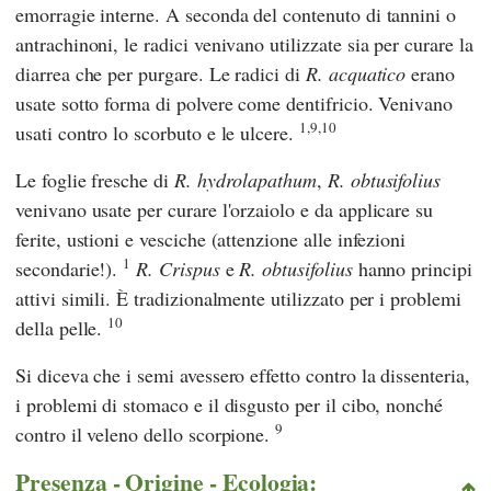
emorragie interne. A seconda del contenuto di tannini o
antrachinoni, le radici venivano utilizzate sia per curare la
diarrea che per purgare. Le radici di
R. acquatico
erano
usate sotto forma di polvere come dentifricio. Venivano
1,9,10
usati contro lo scorbuto e le ulcere.
Le foglie fresche di
R. hydrolapathum
,
R. obtusifolius
venivano usate per curare l'orzaiolo e da applicare su
ferite, ustioni e vesciche (attenzione alle infezioni
1
secondarie!).
R. Crispus
e
R. obtusifolius
hanno principi
attivi simili. È tradizionalmente utilizzato per i problemi
10
della pelle.
Si diceva che i semi avessero effetto contro la dissenteria,
i problemi di stomaco e il disgusto per il cibo, nonché
9
contro il veleno dello scorpione.
Presenza - Origine - Ecologia: