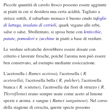
Piccole quantità di cavolo fresco possono essere aggiunte
ai piatti in cui si desidera una certa acidità. Tagliato a
strisce sottili, il rabarbaro monaco è buono crudo in
foglie
di lattuga
,
insalata di cetrioli
, quark vegano alle erbe,
salse o salse. Sbollentato, si sposa bene con
lenticchie
,
patate
,
pomodori
e
zucchine
in piatti a base di verdure.
Le verdure selvatiche dovrebbero essere dosate con
criterio e lavorate fresche, poiché l'aroma non può essere
ben conservato, ad esempio mediante essiccazione.
L'acetosella (
Rumex acetosa
), l'acetosella (
R.
acetosella
), l'acetosella bella (
R. pulcher
), l'acetosella
bianca (
R. scutatus
), l'acetosella dai fiori di struzzo (
R.
Thyrsiflorus
) erano sempre usate come aceto al limone
spezie e aroma. e sangue (
Rumex sanguineus
). Nel corso
della stagione di crescita, queste specie possono