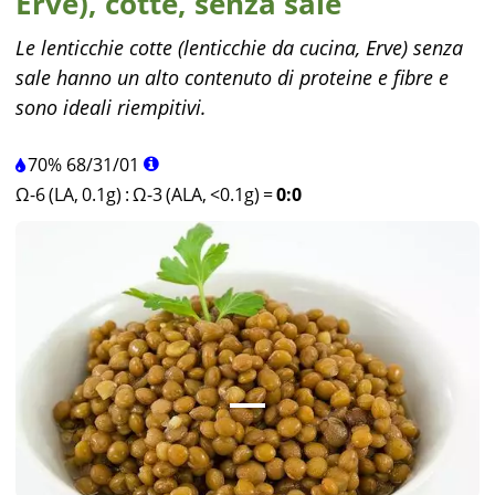
Erve), cotte, senza sale
Le lenticchie cotte (lenticchie da cucina, Erve) senza
sale hanno un alto contenuto di proteine e fibre e
sono ideali riempitivi.
70%
68
/
31
/
01
Ω-6 (LA, 0.1g)
:
Ω-3 (ALA, <0.1g)
=
0:0