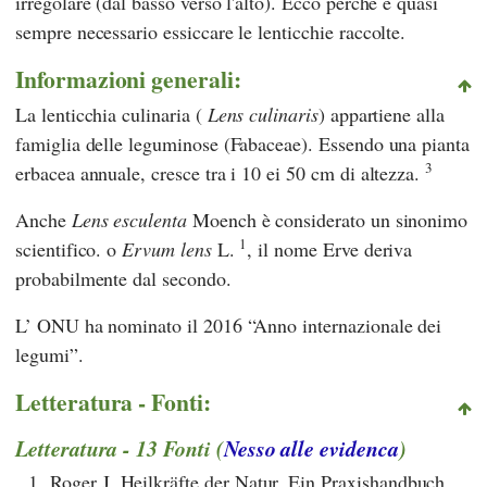
irregolare (dal basso verso l'alto). Ecco perché è quasi
sempre necessario essiccare le lenticchie raccolte.
Informazioni generali:
La lenticchia culinaria (
Lens culinaris
) appartiene alla
famiglia delle leguminose (Fabaceae). Essendo una pianta
3
erbacea annuale, cresce tra i 10 ei 50 cm di altezza.
Anche
Lens esculenta
Moench è considerato un sinonimo
1
scientifico. o
Ervum lens
L.
, il nome Erve deriva
probabilmente dal secondo.
L’
ONU
ha nominato il 2016 “Anno internazionale dei
legumi”.
Letteratura - Fonti:
Letteratura - 13 Fonti (
Nesso alle evidenca
)
1.
Roger J. Heilkräfte der Natur. Ein Praxishandbuch.