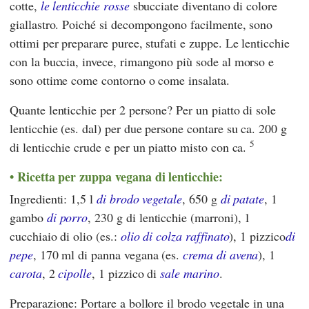
cotte,
le lenticchie rosse
sbucciate diventano di colore
giallastro. Poiché si decompongono facilmente, sono
ottimi per preparare puree, stufati e zuppe. Le lenticchie
con la buccia, invece, rimangono più sode al morso e
sono ottime come contorno o come insalata.
Quante lenticchie per 2 persone? Per un piatto di sole
lenticchie (es. dal) per due persone contare su ca. 200 g
5
di lenticchie crude e per un piatto misto con ca.
Ricetta per zuppa vegana di lenticchie:
Ingredienti: 1,5 l
di brodo vegetale
, 650 g
di patate
, 1
gambo
di porro
, 230 g di lenticchie (marroni), 1
cucchiaio di olio (es.:
olio di colza raffinato
), 1 pizzico
di
pepe
, 170 ml di panna vegana (es.
crema di avena
), 1
carota
, 2
cipolle
, 1 pizzico di
sale marino
.
Preparazione: Portare a bollore il brodo vegetale in una