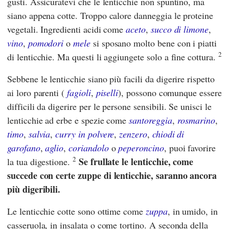
gusti. Assicuratevi che le lenticchie non spuntino, ma
siano appena cotte. Troppo calore danneggia le proteine
vegetali. Ingredienti acidi come
aceto
,
succo di limone
,
vino
,
pomodori
o
mele
si sposano molto bene con i piatti
2
di lenticchie. Ma questi li aggiungete solo a fine cottura.
Sebbene le lenticchie siano più facili da digerire rispetto
ai loro parenti (
fagioli
,
piselli
), possono comunque essere
difficili da digerire per le persone sensibili. Se unisci le
lenticchie ad erbe e spezie come
santoreggia
,
rosmarino
,
timo
,
salvia
,
curry in polvere
,
zenzero
,
chiodi di
garofano
,
aglio
,
coriandolo
o
peperoncino
, puoi favorire
2
Se frullate le lenticchie, come
la tua digestione.
succede con certe zuppe di lenticchie, saranno ancora
più digeribili.
Le lenticchie cotte sono ottime come
zuppa
, in umido, in
casseruola, in insalata o come tortino. A seconda della