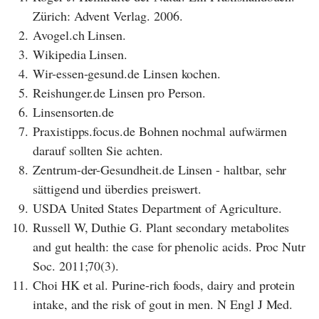
Zürich: Advent Verlag. 2006.
2.
Avogel.ch Linsen.
3.
Wikipedia Linsen.
4.
Wir-essen-gesund.de Linsen kochen.
5.
Reishunger.de Linsen pro Person.
6.
Linsensorten.de
7.
Praxistipps.focus.de Bohnen nochmal aufwärmen
darauf sollten Sie achten.
8.
Zentrum-der-Gesundheit.de Linsen - haltbar, sehr
sättigend und überdies preiswert.
9.
USDA United States Department of Agriculture.
10.
Russell W, Duthie G. Plant secondary metabolites
and gut health: the case for phenolic acids. Proc Nutr
Soc. 2011;70(3).
11.
Choi HK et al. Purine-rich foods, dairy and protein
intake, and the risk of gout in men. N Engl J Med.