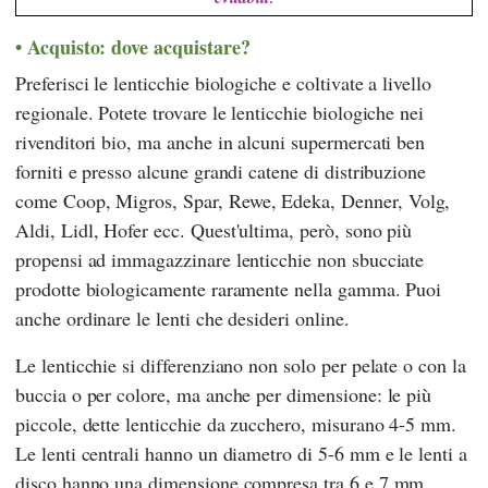
Acquisto: dove acquistare?
Preferisci le lenticchie biologiche e coltivate a livello
regionale. Potete trovare le lenticchie biologiche nei
rivenditori bio, ma anche in alcuni supermercati ben
forniti e presso alcune grandi catene di distribuzione
come
Coop
,
Migros
,
Spar
,
Rewe
,
Edeka
,
Denner
,
Volg
,
Aldi
,
Lidl
,
Hofer
ecc. Quest'ultima, però, sono più
propensi ad immagazzinare lenticchie non sbucciate
prodotte biologicamente raramente nella gamma. Puoi
anche ordinare le lenti che desideri online.
Le lenticchie si differenziano non solo per pelate o con la
buccia o per colore, ma anche per dimensione: le più
piccole, dette lenticchie da zucchero, misurano 4-5 mm.
Le lenti centrali hanno un diametro di 5-6 mm e le lenti a
disco hanno una dimensione compresa tra 6 e 7 mm.