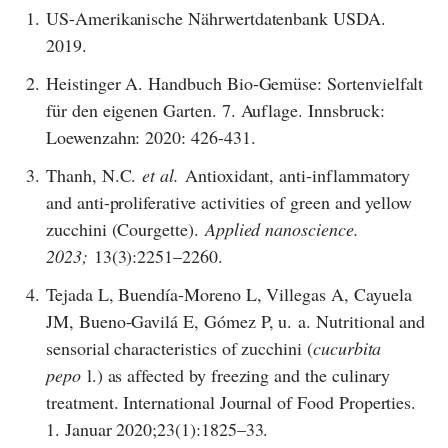
1.
US-Amerikanische Nährwertdatenbank USDA.
2019.
2.
Heistinger A. Handbuch Bio-Gemüse: Sortenvielfalt
für den eigenen Garten. 7. Auflage. Innsbruck:
Loewenzahn: 2020: 426-431.
3.
Thanh, N.C.
et al.
Antioxidant, anti-inflammatory
and anti-proliferative activities of green and yellow
zucchini (Courgette).
Applied nanoscience.
2023;
13(3):2251–2260.
4.
Tejada L, Buendía-Moreno L, Villegas A, Cayuela
JM, Bueno-Gavilá E, Gómez P, u. a. Nutritional and
sensorial characteristics of zucchini (
cucurbita
pepo
l.) as affected by freezing and the culinary
treatment. International Journal of Food Properties.
1. Januar 2020;23(1):1825–33.