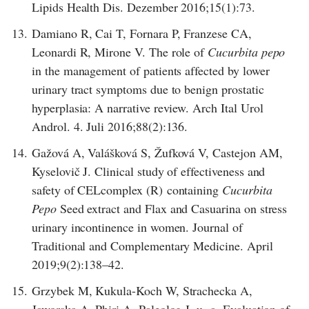
Lipids Health Dis. Dezember 2016;15(1):73.
13.
Damiano R, Cai T, Fornara P, Franzese CA,
Leonardi R, Mirone V. The role of
Cucurbita pepo
in the management of patients affected by lower
urinary tract symptoms due to benign prostatic
hyperplasia: A narrative review. Arch Ital Urol
Androl. 4. Juli 2016;88(2):136.
14.
Gažová A, Valášková S, Žufková V, Castejon AM,
Kyselovič J. Clinical study of effectiveness and
safety of CELcomplex (R) containing
Cucurbita
Pepo
Seed extract and Flax and Casuarina on stress
urinary incontinence in women. Journal of
Traditional and Complementary Medicine. April
2019;9(2):138–42.
15.
Grzybek M, Kukula-Koch W, Strachecka A,