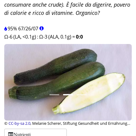
consumare anche crude). È facile da digerire, povero
di calorie e ricco di vitamine. Organico?
95%
67
/
26
/
07
Ω-6 (LA, <0.1g)
:
Ω-3 (ALA, 0.1g)
=
0:0
©
CC-by-sa 2.0
, Melanie Scherer, Stiftung Gesundheit und Ernährung
Schweiz
Nutrienti