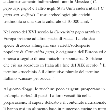
addomesticamento indipendenti: uno in Messico (
C.
pepo ssp. pepo
) e l'altro negli Stati Uniti sudorientali (
C.
pepo ssp. ovifera
). I resti archeologici più antichi
7
testimoniano una storia culturale di 10.000 anni.
Nel corso del XVI secolo
la Curcurbita pepo
arrivò in
Europa insieme ad altre specie di zucca. La classica
specie di zucca allungata, una varietà/sottospecie
popolare di
Curcurbita pepo
, è originaria dell'Europa ed è
emersa a seguito di una mutazione spontanea. Si ritiene
8
che ciò sia accaduto in Italia alla fine del XIX secolo.
Il
termine «zucchini» è il diminutivo plurale del termine
9
italiano «zucca» per zucca.
Al giorno d'oggi, le zucchine poco esigenti prosperano in
un'ampia varietà di paesi. La loro versatilità nella
preparazione, il sapore delicato e il contenuto nutrizionale
li hanno resi un alimento base in numerose cucine in tutto