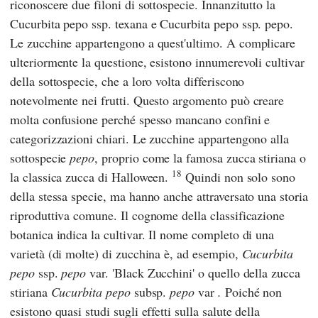
riconoscere due filoni di sottospecie. Innanzitutto la
Cucurbita pepo ssp. texana e Cucurbita pepo ssp. pepo.
Le zucchine appartengono a quest'ultimo. A complicare
ulteriormente la questione, esistono innumerevoli cultivar
della sottospecie, che a loro volta differiscono
notevolmente nei frutti. Questo argomento può creare
molta confusione perché spesso mancano confini e
categorizzazioni chiari. Le zucchine appartengono alla
sottospecie
pepo
, proprio come la famosa zucca stiriana o
18
la classica zucca di Halloween.
Quindi non solo sono
della stessa specie, ma hanno anche attraversato una storia
riproduttiva comune. Il cognome della classificazione
botanica indica la cultivar. Il nome completo di una
varietà (di molte) di zucchina è, ad esempio,
Cucurbita
pepo
ssp.
pepo
var. 'Black Zucchini' o quello della zucca
stiriana
Cucurbita pepo
subsp.
pepo
var
.
Poiché non
esistono quasi studi sugli effetti sulla salute della