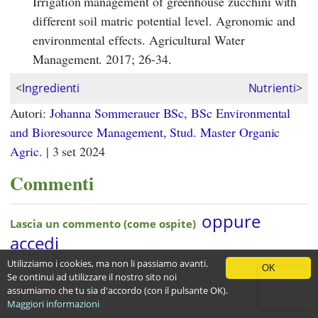
Irrigation management of greenhouse zucchini with
different soil matric potential level. Agronomic and
environmental effects. Agricultural Water
Management. 2017; 26-34.
<
Ingredienti
Nutrienti
>
Autori:
Johanna Sommerauer BSc, BSc Environmental
and Bioresource Management, Stud. Master Organic
Agric.
|
3 set 2024
Commenti
Utilizziamo i cookies, ma non li passiamo avanti.
OK
Se continui ad utilizzare il nostro sito noi
assumiamo che tu sia d'accordo (con il pulsante OK).
Maggiori informazioni