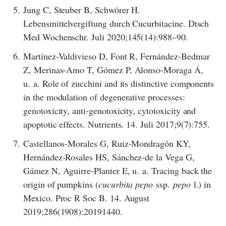
5.
Jung C, Steuber B, Schwörer H.
Lebensmittelvergiftung durch Cucurbitacine. Dtsch
Med Wochenschr. Juli 2020;145(14):988–90.
6.
Martínez-Valdivieso D, Font R, Fernández-Bedmar
Z, Merinas-Amo T, Gómez P, Alonso-Moraga Á,
u. a. Role of zucchini and its distinctive components
in the modulation of degenerative processes:
genotoxicity, anti-genotoxicity, cytotoxicity and
apoptotic effects. Nutrients. 14. Juli 2017;9(7):755.
7.
Castellanos-Morales G, Ruiz-Mondragón KY,
Hernández-Rosales HS, Sánchez-de la Vega G,
Gámez N, Aguirre-Planter E, u. a. Tracing back the
origin of pumpkins (
cucurbita pepo
ssp.
pepo
l.) in
Mexico. Proc R Soc B. 14. August
2019;286(1908):20191440.