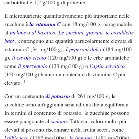
1
carboidrati e 1,2 g/100 g di proteine.
Il micronutriente quantitativamente più importante nelle
zucchine è
la vitamina C
con 18 mg/100 g, paragonabile
al
melone
o
al basilico
.
Le zucchine giovani, le cosiddette
baby
, contengono una quantità particolarmente elevata di
vitamina C (34 mg/100 g).
I peperoni dolci
(184 mg/100
g),
il cavolo riccio
(120 mg/100 g) e le erbe aromatiche
come
il prezzemolo
(133 mg/100 g) o
l'aglio selvatico
(150 mg/100 g) hanno un contenuto di vitamina C più
1
elevato.
Con un contenuto
di potassio
di 261 mg/100 g, le
zucchine sono un'aggiunta sana ad una dieta equilibrata.
In termini di contenuto di potassio, le zucchine possono
essere paragonate al
sedano
. Tuttavia, valori molto più
elevati si possono riscontrare nella frutta secca, come
l'albicocca
(1162 mg/100g),
la banana
(1491 mg/100g),