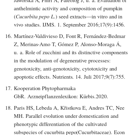
Jaworska A, Phiri A, Paleolog J, u. a. Evaluation of
anthelmintic activity and composition of pumpkin
(
Cucurbita pepo L.
) seed extracts—in vitro and in
vivo studies. IJMS. 1. September 2016;17(9):1456.
16.
Martínez-Valdivieso D, Font R, Fernández-Bedmar
Z, Merinas-Amo T, Gómez P, Alonso-Moraga Á,
u. a. Role of zucchini and its distinctive components
in the modulation of degenerative processes:
genotoxicity, anti-genotoxicity, cytotoxicity and
apoptotic effects. Nutrients. 14. Juli 2017;9(7):755.
17.
Kooperation Phytopharmaka
GbR. Arzneipflanzenlexikon: Kürbis.2020.
18.
Paris HS, Lebeda A, Křistkova E, Andres TC, Nee
MH. Parallel evolution under domestication and
phenotypic differentiation of the cultivated
subspecies of cucurbita pepo(Cucurbitaceae). Econ