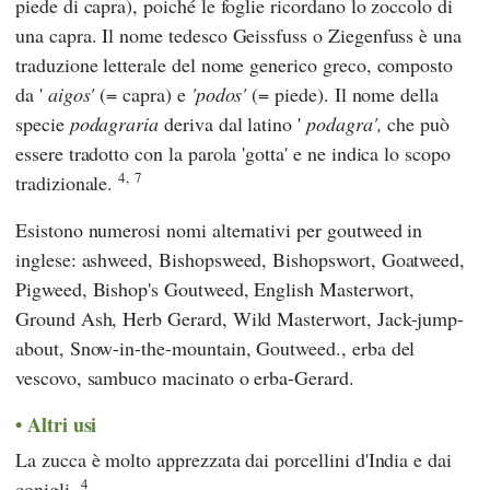
piede di capra), poiché le foglie ricordano lo zoccolo di
una capra. Il nome tedesco Geissfuss o Ziegenfuss è una
traduzione letterale del nome generico greco, composto
da '
aigos'
(= capra) e
'podos'
(= piede). Il nome della
specie
podagraria
deriva dal latino '
podagra',
che può
essere tradotto con la parola 'gotta' e ne indica lo scopo
4,
7
tradizionale.
Esistono numerosi nomi alternativi per goutweed in
inglese: ashweed, Bishopsweed, Bishopswort, Goatweed,
Pigweed, Bishop's Goutweed, English Masterwort,
Ground Ash, Herb Gerard, Wild Masterwort, Jack-jump-
about, Snow-in-the-mountain, Goutweed., erba del
vescovo, sambuco macinato o erba-Gerard.
Altri usi
La zucca è molto apprezzata dai porcellini d'India e dai
4
conigli.