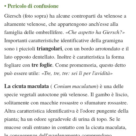
Pericolo di confusione
Giersch (foto sopra) ha alcune controparti da velenose a
altamente velenose, che appartengono anch'esse alla
famiglia delle ombrellifere.
Che aspetto ha Giersch?
Importanti caratteristiche identificative della gramigna
triangolari
sono i piccioli
, con un bordo arrotondato e il
lato opposto dentellato. Inoltre è caratteristica la forma
tre foglie
fogliare con
. Come promemoria, questo detto
può essere utile:
Tre, tre, tre: sei lì per l'avidità
La cicuta maculata
(
Conium maculatum
) è una delle
specie vegetali autoctone più velenose. Il gambo è liscio,
solitamente con macchie rossastre o sfumature rossastre.
Altra caratteristica identificativa è l'odore pungente della
pianta; ha un odore sgradevole di urina di topo. Se le
mucose orali entrano in contatto con la cicuta maculata,
le conseguenze dell'avvelenamento comprendono