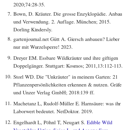
2020;74:28-35.
7.
Bown, D. Kräuter. Die grosse Enzyklopädie. Anbau
und Verwendung. 2. Auflage. München; 2015.
Dorling Kindersly.
8.
gartenjournal.net Gütt A. Giersch anbauen? Lieber
nur mit Wurzelsperre! 2023.
9.
Dreyer EM. Essbare Wildkräuter und ihre giftigen
Doppelgänger. Stuttgart: Kosmos; 2011,13:112-113.
10.
Storl WD. Die "Unkräuter" in meinem Garten: 21
Pflanzenpersönlichkeiten erkennen & nutzen. Gräfe
und Unzer Verlag GmbH; 2018:139 ff.
11.
Machetanz L, Rudolf-Müller E. Harnsäure: was ihr
Laborwert bedeutet. NetDoktor. 2019.
12.
Engelhardt L, Pöhnl T, Neugart S.
Edible Wild
Vegetables
Urtica dioica
L. and
Aegopodium