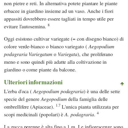
non pietre e reti. In alternativa potete piantare le piante
erbacee in giardino insieme ad un vaso. Anche i fiori
appassiti dovrebbero essere tagliati in tempo utile per
8
evitare l'autosemina.
Oggi esistono cultivar variegate (= con disegno bianco) di
colore verde-bianco o bianco variegato (
Aegopodium
podagraria Variegatum
o
Variegata
), che proliferano
meno e sono quindi più adatte alla coltivazione in
giardino o come piante da balcone.
Ulteriori informazioni
L'erba d'oca (
Aegopodium podagraria
) è una delle sette
specie del genere
Aegopodium
della famiglia delle
1.7
ombrellifere (Apiaceae).
L'unica pianta utilizzata per
4
scopi medicinali (popolari) è
A. podagraria
.
La zucca perenne è alta fino a 1 m. Le infiorescenze sono