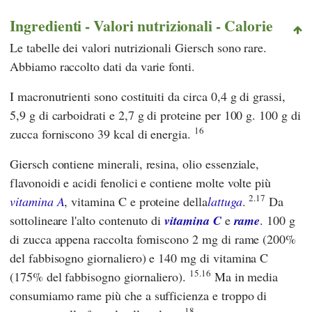
Ingredienti - Valori nutrizionali - Calorie
Le tabelle dei valori nutrizionali Giersch sono rare.
Abbiamo raccolto dati da varie fonti.
I macronutrienti sono costituiti da circa 0,4 g di grassi,
5,9 g di carboidrati e 2,7 g di proteine per 100 g. 100 g di
16
zucca forniscono 39 kcal di energia.
Giersch contiene minerali, resina, olio essenziale,
flavonoidi e acidi fenolici e contiene molte volte più
2.17
vitamina A
, vitamina C e proteine della
lattuga
.
Da
sottolineare l'alto contenuto di
vitamina C
e
rame
. 100 g
di zucca appena raccolta forniscono 2 mg di rame (200%
del fabbisogno giornaliero) e 140 mg di vitamina C
15.16
(175% del fabbisogno giornaliero).
Ma in media
consumiamo rame più che a sufficienza e troppo di
18