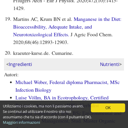
Pflugers Arch - Eur J Physiol. 2020;472(10):1415-
1429.
19.
Martins AC, Krum BN et al.
Manganese in the Diet:
Bioaccessibility, Adequate Intake, and
Neurotoxicological Effects.
J Agric Food Chem.
2020;68(46):12893-12903.
20.
kraeuter-kurse.de. Cumarine.
<
Ingredienti
Nutrienti
>
Autori:
Michael Weber, Federal diploma Pharmacist, MSc
Infection Biology
Luise Völlm, BA in Ecotrophology, Certified
Business Administrator (IHK), Herbalist
Utilizziamo i cookies, ma non li passiamo avanti.
OK
Se continui ad utilizzare il nostro sito noi
Johanna Sommerauer BSc, BSc Environmental and
assumiamo che tu sia d'accordo (con il pulsante OK).
Bioresource Management, Stud. Master Organic
Maggiori informazioni