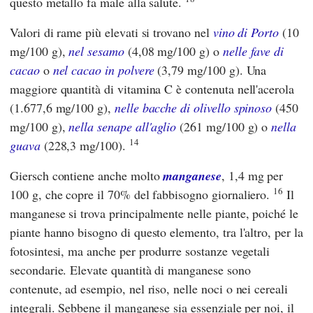
questo metallo fa male alla salute.
Valori di rame più elevati si trovano nel
vino di Porto
(10
mg/100 g),
nel sesamo
(4,08 mg/100 g) o
nelle fave di
cacao
o
nel cacao in polvere
(3,79 mg/100 g). Una
maggiore quantità di vitamina C è contenuta nell'acerola
(1.677,6 mg/100 g),
nelle bacche di olivello spinoso
(450
mg/100 g),
nella senape all'aglio
(261 mg/100 g) o
nella
14
guava
(228,3 mg/100).
Giersch contiene anche molto
manganese
, 1,4 mg per
16
100 g, che copre il 70% del fabbisogno giornaliero.
Il
manganese si trova principalmente nelle piante, poiché le
piante hanno bisogno di questo elemento, tra l'altro, per la
fotosintesi, ma anche per produrre sostanze vegetali
secondarie. Elevate quantità di manganese sono
contenute, ad esempio, nel riso, nelle noci o nei cereali
integrali. Sebbene il manganese sia essenziale per noi, il