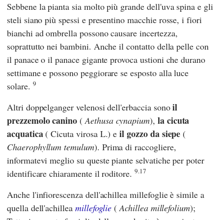
Sebbene la pianta sia molto più grande dell'uva spina e gli
steli siano più spessi e presentino macchie rosse, i fiori
bianchi ad ombrella possono causare incertezza,
soprattutto nei bambini. Anche il contatto della pelle con
il panace o il panace gigante provoca ustioni che durano
settimane e possono peggiorare se esposto alla luce
9
solare.
il
Altri doppelganger velenosi dell'erbaccia sono
prezzemolo canino
la cicuta
(
Aethusa cynapium
),
acquatica
il gozzo da siepe
( Cicuta virosa L.) e
(
Chaerophyllum temulum
). Prima di raccogliere,
informatevi meglio su queste piante selvatiche per poter
9.17
identificare chiaramente il roditore.
Anche l'infiorescenza dell'achillea millefoglie è simile a
quella dell'achillea
millefoglie
(
Achillea millefolium
);