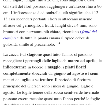
Gli steli dei fiori possono raggiungere un'altezza fino a 90
cm. L'infiorescenza è ad ombrella, ciò significa che i 12-
18 assi secondari portanti i fiori si attaccano insieme
all'asse del germoglio. I frutti, lunghi circa 4 mm, sono
brunastri con nervature più chiare, ricordano
i frutti del
cumino
e da tutta la pianta emana il tipico odore di
1.4
golosità, simile al prezzemolo.
stagione
La zucca è di
quasi tutto l'anno: si possono
germogli delle foglie
marzo ad aprile
raccogliere i
da
, le
infiorescenze
maggio
piatti fioriti
in boccio a
, i
completamente sbocciati
giugno ad agosto
semi
da
e i
luglio a settembre
maturi da
. Il periodo di fioritura
principale del Giersch sono i mesi di giugno, luglio e
agosto. Le foglie tenere della zucca semi-verde invernale
possono essere raccolte quasi tutto l'anno perché le foglie
che abbracciano il terreno possono sopravvivere agli