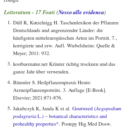
Letteratura - 17 Fonti (
Nesso alle evidenca
)
1.
Düll R, Kutzelnigg H. Taschenlexikon der Pflanzen
Deutschlands und angrenzender Länder: die
häufigsten mitteleuropäischen Arten im Porträt. 7.,
korrigierte und erw. Aufl. Wiebelsheim: Quelle &
Meyer; 2011: 932.
3.
kostbarenatur.net Kräuter richtig trocknen und das
ganze Jahr über verwenden.
4.
Bäumler S. Heilpflanzenpraxis Heute:
Arzneipflanzenporträts. 3. Auflage [E-Book].
Elsevier; 2021:871-876.
5.
Jakubczyk K, Janda K et al.
Goutweed (
Aegopodium
podagraria
L.) – botanical characteristics and
prohealthy properties*.
Postepy Hig Med Dosw.