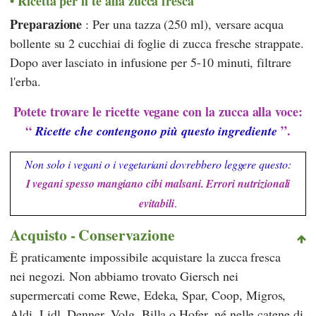
Ricetta per il tè alla zucca fresca
Preparazione
: Per una tazza (250 ml), versare acqua
bollente su 2 cucchiai di foglie di zucca fresche strappate.
Dopo aver lasciato in infusione per 5-10 minuti, filtrare
l'erba.
Potete trovare le ricette vegane con la zucca alla voce:
“
”.
Ricette che contengono più questo ingrediente
Non solo i vegani o i vegetariani dovrebbero leggere questo:
I vegani spesso mangiano cibi malsani. Errori nutrizionali
evitabili
.
Acquisto - Conservazione
È praticamente impossibile acquistare la zucca fresca
nei negozi. Non abbiamo trovato Giersch nei
supermercati come
Rewe
,
Edeka
,
Spar
,
Coop
,
Migros
,
Aldi
,
Lidl
,
Denner
,
Volg, Billa
o
Hofer
, né nelle catene di