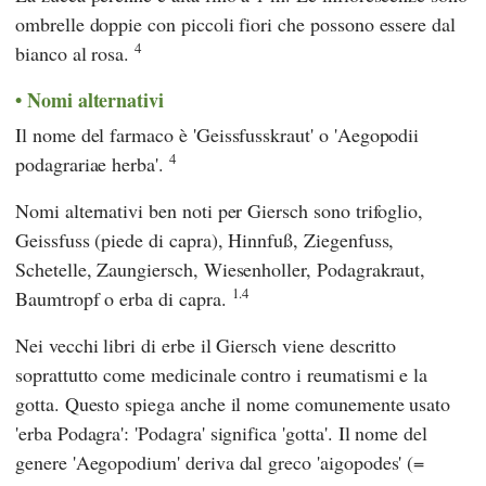
ombrelle doppie con piccoli fiori che possono essere dal
4
bianco al rosa.
Nomi alternativi
Il nome del farmaco è 'Geissfusskraut' o 'Aegopodii
4
podagrariae herba'.
Nomi alternativi ben noti per Giersch sono trifoglio,
Geissfuss (piede di capra), Hinnfuß, Ziegenfuss,
Schetelle, Zaungiersch, Wiesenholler, Podagrakraut,
1.4
Baumtropf o erba di capra.
Nei vecchi libri di erbe il Giersch viene descritto
soprattutto come medicinale contro i reumatismi e la
gotta. Questo spiega anche il nome comunemente usato
'erba Podagra': 'Podagra' significa 'gotta'. Il nome del
genere 'Aegopodium' deriva dal greco 'aigopodes' (=