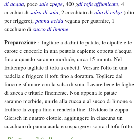
di acqua
, poco
sale
e
pepe
, 400 g
di tofu affumicato
, 4
cucchiai di
salsa di soia
, 2 cucchiaio di
olio di colza
(olio
per friggere),
panna acida
vegana per guarnire, 1
cucchiaio di
succo di limone
Preparazione
: Tagliare a dadini le patate, le cipolle e le
carote e cuocerle in una pentola capiente coperta d'acqua
fino a quando saranno morbide, circa 15 minuti. Nel
frattempo tagliate il tofu a cubetti. Versare l'olio in una
padella e friggere il tofu fino a doratura. Togliere dal
fuoco e sfumare con la salsa di soia. Lavare bene le foglie
di zucca e tritarle finemente. Non appena le patate
saranno morbide, unirle alla zucca e al succo di limone e
frullare la zuppa fino a renderla fine. Dividere la zuppa
Giersch in quattro ciotole, aggiungere in ciascuna un
cucchiaio di panna acida e cospargervi sopra il tofu fritto.