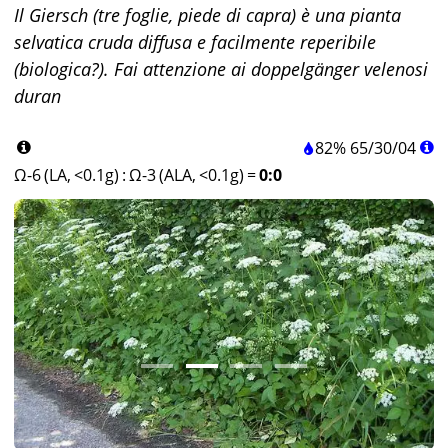
Il Giersch (tre foglie, piede di capra) è una pianta
selvatica cruda diffusa e facilmente reperibile
(biologica?). Fai attenzione ai doppelgänger velenosi
duran
82%
65
/
30
/
04
Ω-6 (LA, <0.1g)
:
Ω-3 (ALA, <0.1g)
=
0:0