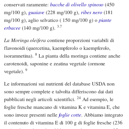
conservati raramente:
bacche di olivello spinoso
(450
mg/100 g),
guaiave
(228 mg/100 g),
ribes nero
(181
mg/100 g), aglio selvatico ( 150 mg/100 g) o
piante
3.7
erbacee
(140 mg/100 g).
La Moringa oleifera
contiene proporzioni variabili di
flavonoidi (quercetina, kaempferolo o kaempferolo,
8
isoramnetina).
La pianta della moringa contiene anche
carotenoidi, saponine e zeatina vegetale (ormone
9
vegetale).
Le informazioni sui nutrienti del database USDA non
sono sempre complete e talvolta differiscono dai dati
24
pubblicati negli articoli scientifici.
Ad esempio, le
foglie fresche mancano di vitamina K e vitamina E, che
sono invece presenti nelle
foglie cotte
. Abbiamo integrato
il contenuto di vitamina E di 100 g di foglie fresche (236