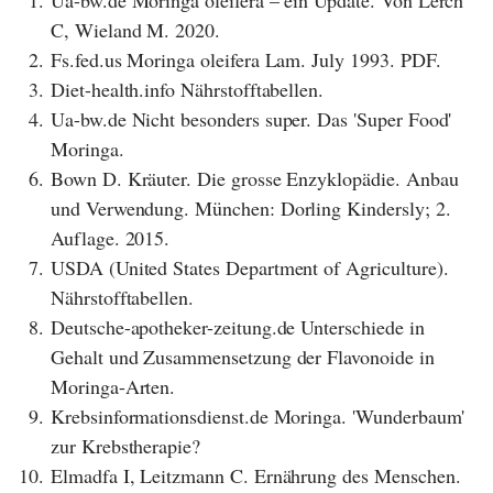
C, Wieland M. 2020.
2.
Fs.fed.us Moringa oleifera Lam. July 1993. PDF.
3.
Diet-health.info Nährstofftabellen.
4.
Ua-bw.de Nicht besonders super. Das 'Super Food'
Moringa.
6.
Bown D. Kräuter. Die grosse Enzyklopädie. Anbau
und Verwendung. München: Dorling Kindersly; 2.
Auflage. 2015.
7.
USDA (United States Department of Agriculture).
Nährstofftabellen.
8.
Deutsche-apotheker-zeitung.de Unterschiede in
Gehalt und Zusammensetzung der Flavonoide in
Moringa-Arten.
9.
Krebsinformationsdienst.de Moringa. 'Wunderbaum'
zur Krebstherapie?
10.
Elmadfa I, Leitzmann C. Ernährung des Menschen.