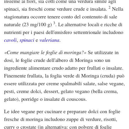
insieme ai fiori, sia cotti come una verdura simile agli
2
spinaci, sia freschi come verdure crude e insalata.
Nella
stagionatura occorre tenere conto del contenuto di sale
3
naturale (23 mg/100 g)
. Le alternative locali e ricche di
nutrienti per i paesi dell'emisfero settentrionale includono
cavoli
,
spinaci
e
valeriana
.
Come mangiare le foglie di moringa?
Se utilizzate in
dosi, le foglie crude dell'albero di Moringa sono un
ingrediente alimentare crudo adatto per frullati o insalate.
Finemente frullata, la foglia verde di Moringa (cruda) può
essere utilizzata per creme spalmabili salate, salse vegane,
pesti, creme dolci, dessert, gelato vegano (bella crema,
gelato), porridge o insalate di couscous.
Le idee vegane per cucinare e preparare dolci con foglie
fresche di moringa includono zuppe di verdure, risotti,
curry o crostate (in alternativa: con polvere di foglie