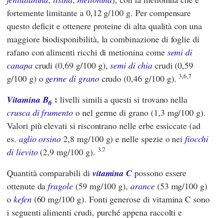
fortemente limitante a 0,12 g/100 g. Per compensare
questo deficit e ottenere proteine di alta qualità con una
maggiore biodisponibilità, la combinazione di foglie di
rafano con alimenti ricchi di metionina come
semi di
canapa
crudi (0,69 g/100 g),
semi di chia
crudi (0,59
3,6,7
g/100 g) o
germe di grano
crudo (0,46 g/100 g).
:
Vitamina B
livelli simili a questi si trovano nella
6
crusca di frumento
o nel germe di grano (1,3 mg/100 g).
Valori più elevati si riscontrano nelle erbe essiccate (ad
es.
aglio orsino
2,8 mg/100 g) e nelle spezie o nei
fiocchi
3.7
di lievito
(2,9 mg/100 g).
Quantità comparabili di
vitamina C
possono essere
ottenute da
fragole
(59 mg/100 g),
arance
(53 mg/100 g)
o
kefen
(60 mg/100 g). Fonti generose di vitamina C sono
i seguenti alimenti crudi, purché appena raccolti e