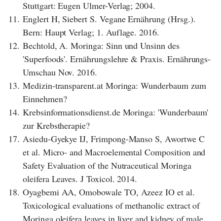
Stuttgart: Eugen Ulmer-Verlag; 2004.
11.
Englert H, Siebert S. Vegane Ernährung (Hrsg.).
Bern: Haupt Verlag; 1. Auflage. 2016.
12.
Bechtold, A. Moringa: Sinn und Unsinn des
'Superfoods'. Ernährungslehre & Praxis. Ernährungs-
Umschau Nov. 2016.
13.
Medizin-transparent.at Moringa: Wunderbaum zum
Einnehmen?
14.
Krebsinformationsdienst.de Moringa: 'Wunderbaum'
zur Krebstherapie?
17.
Asiedu-Gyekye IJ, Frimpong-Manso S, Awortwe C
et al. Micro- and Macroelemental Composition and
Safety Evaluation of the Nutraceutical Moringa
oleifera Leaves. J Toxicol. 2014.
18.
Oyagbemi AA, Omobowale TO, Azeez IO et al.
Toxicological evaluations of methanolic extract of
Moringa oleifera leaves in liver and kidney of male