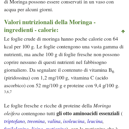
di Moringa possono essere conservati in un vaso con
acqua per alcuni giorni.
Valori nutrizionali della Moringa -
ingredienti - calorie:
Le foglie crude di moringa hanno poche calorie con 64
kcal per 100 g. Le foglie contengono una vasta gamma di
nutrienti, ma anche 100 g di foglie fresche non possono
coprire nessuno di questi nutrienti nel fabbisogno
giornaliero. Da segnalare il contenuto di vitamina B
6
(piridossina) con 1,2 mg/100 g, vitamina C (acido
ascorbico) con 52 mg/100 g e proteine con 9,4 g/100 g.
3,6,7
Le foglie fresche e ricche di proteine della
Moringa
gli otto aminoacidi essenziali
oleifera
contengono tutti
(
triptofano
,
treonina
,
valina
,
isoleucina
,
leucina
,
fenilalanina
,
lisina
,
metionina
), con la metionina che è