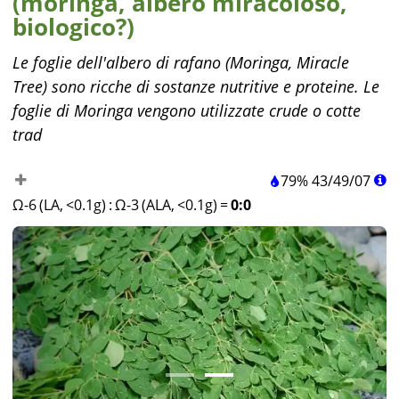
(moringa, albero miracoloso,
biologico?)
Le foglie dell'albero di rafano (Moringa, Miracle
Tree) sono ricche di sostanze nutritive e proteine. Le
foglie di Moringa vengono utilizzate crude o cotte
trad
79%
43
/
49
/
07
Ω-6 (LA, <0.1g)
:
Ω-3 (ALA, <0.1g)
=
0:0