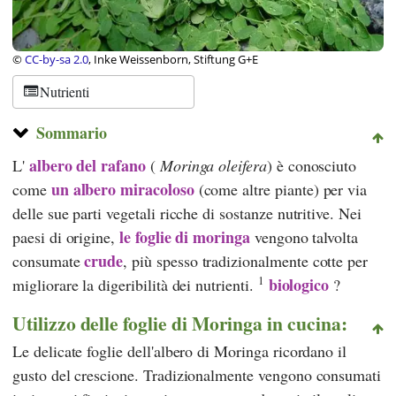
©
CC-by-sa 2.0
, Inke Weissenborn, Stiftung G+E
Nutrienti
Sommario
albero del rafano
L'
(
Moringa oleifera
) è conosciuto
un albero miracoloso
come
(come altre piante) per via
delle sue parti vegetali ricche di sostanze nutritive. Nei
le foglie di moringa
paesi di origine,
vengono talvolta
crude
consumate
, più spesso tradizionalmente cotte per
1
biologico
migliorare la digeribilità dei nutrienti.
?
Utilizzo delle foglie di Moringa in cucina:
Le delicate foglie dell'albero di Moringa ricordano il
gusto del crescione. Tradizionalmente vengono consumati