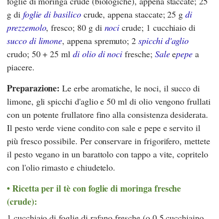
foglie di moringa crude (biologiche), appena staccate; 25
g di
foglie di basilico
crude, appena staccate; 25 g
di
prezzemolo
, fresco; 80 g di
noci
crude; 1 cucchiaio di
succo di limone
, appena spremuto; 2
spicchi d'aglio
crudo; 50 + 25 ml
di olio di noci
fresche;
Sale
e
pepe
a
piacere.
Preparazione:
Le erbe aromatiche, le noci, il succo di
limone, gli spicchi d'aglio e 50 ml di olio vengono frullati
con un potente frullatore fino alla consistenza desiderata.
Il pesto verde viene condito con sale e pepe e servito il
più fresco possibile. Per conservare in frigorifero, mettete
il pesto vegano in un barattolo con tappo a vite, copritelo
con l'olio rimasto e chiudetelo.
Ricetta per il tè con foglie di moringa fresche
(crude):
1 cucchiaio di foglie di rafano fresche (o 0,5 cucchiaino