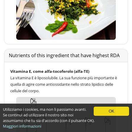
Nutrients of this ingredient that have highest RDA
Vitamina E, come alfa-tocoferolo (alfa-TE)
La vitamina E è liposolubile. La sua funzione più importante è
quella di agire come antiossidante nello strato lipidico delle
cellule del corpo.
Utilizziamo i cookies, ma non li passiamo avanti.
OK
Se continui ad utilizzare il nostro sito noi
assumiamo che tu sia d'accordo (con il pulsante OK).
Maggiori informazioni