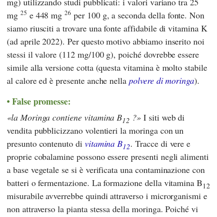
mg) utilizzando studi pubblicati: i valori variano tra 25
25
26
mg
e 448 mg
per 100 g, a seconda della fonte. Non
siamo riusciti a trovare una fonte affidabile di vitamina K
(ad aprile 2022). Per questo motivo abbiamo inserito noi
stessi il valore (112 mg/100 g), poiché dovrebbe essere
simile alla versione cotta (questa vitamina è molto stabile
al calore ed è presente anche nella
polvere di moringa
).
False promesse:
la Moringa contiene vitamina B
?
I siti web di
12
vendita pubblicizzano volentieri la moringa con un
presunto contenuto di
vitamina B
. Tracce di vere e
12
proprie cobalamine possono essere presenti negli alimenti
a base vegetale se si è verificata una contaminazione con
batteri o fermentazione. La formazione della vitamina B
12
misurabile avverrebbe quindi attraverso i microrganismi e
non attraverso la pianta stessa della moringa. Poiché vi