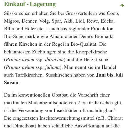
Einkauf - Lagerung
Süsskirschen erhalten Sie bei Grossverteilern wie
Coop
,
Migros
,
Denner
,
Volg
,
Spar
,
Aldi
,
Lidl
,
Rewe
,
Edeka
,
Billa
und
Hofer
etc. - auch aus regionaler Produktion.
Bio-Supermärkte wie
Alnatura
oder
Denn's Biomarkt
führen Kirschen in der Regel in Bio-Qualität. Die
bekanntesten Züchtungen sind die Knorpelkirsche
(
Prunus avium
ssp.
duracina
) und die Herzkirsche
(
Prunus avium
ssp.
juliana
). Man nennt sie im Handel
Juni bis Juli
auch Tafelkirschen. Süsskirschen haben von
Saison
.
Da im konventionellen Obstbau die Vorschrift einer
maximalen Madenbefallsquote von 2 % für Kirschen gilt,
4
ist die Verwendung von Insektiziden oft unabdingbar.
Die eingesetzten Insektenvernichtungsmittel (z.B. Chlorat
und Dimethoat) haben schädliche Auswirkungen auf die