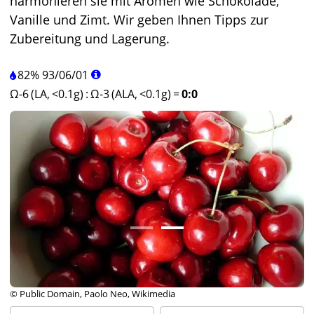
harmonieren sie mit Aromen wie Schokolade,
Vanille und Zimt. Wir geben Ihnen Tipps zur
Zubereitung und Lagerung.
82%
93
/
06
/
01
Ω-6 (LA, <0.1g)
:
Ω-3 (ALA, <0.1g)
=
0:0
© Public Domain, Paolo Neo, Wikimedia