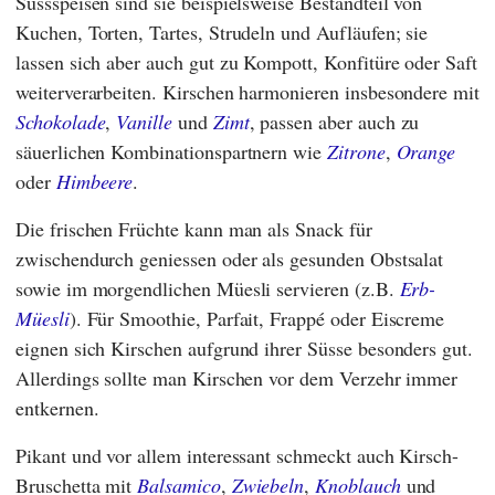
Süssspeisen sind sie beispielsweise Bestandteil von
Kuchen, Torten, Tartes, Strudeln und Aufläufen; sie
lassen sich aber auch gut zu Kompott, Konfitüre oder Saft
weiterverarbeiten. Kirschen harmonieren insbesondere mit
Schokolade
,
Vanille
und
Zimt
, passen aber auch zu
säuerlichen Kombinationspartnern wie
Zitrone
,
Orange
oder
Himbeere
.
Die frischen Früchte kann man als Snack für
zwischendurch geniessen oder als gesunden Obstsalat
sowie im morgendlichen Müesli servieren (z.B.
Erb-
Müesli
). Für Smoothie, Parfait, Frappé oder Eiscreme
eignen sich Kirschen aufgrund ihrer Süsse besonders gut.
Allerdings sollte man Kirschen vor dem Verzehr immer
entkernen.
Pikant und vor allem interessant schmeckt auch Kirsch-
Bruschetta mit
Balsamico
,
Zwiebeln
,
Knoblauch
und