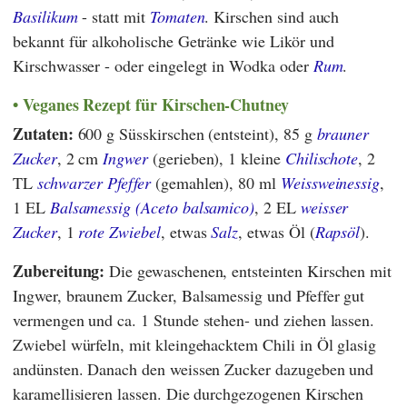
Basilikum
- statt mit
Tomaten
. Kirschen sind auch
bekannt für alkoholische Getränke wie Likör und
Kirschwasser - oder eingelegt in Wodka oder
Rum
.
Veganes Rezept für Kirschen-Chutney
Zutaten:
600 g Süsskirschen (entsteint), 85 g
brauner
Zucker
, 2 cm
Ingwer
(gerieben), 1 kleine
Chilischote
, 2
TL
schwarzer Pfeffer
(gemahlen), 80 ml
Weissweinessig
,
1 EL
Balsamessig (Aceto balsamico)
, 2 EL
weisser
Zucker
, 1
rote Zwiebel
, etwas
Salz
, etwas Öl (
Rapsöl
).
Zubereitung:
Die gewaschenen, entsteinten Kirschen mit
Ingwer, braunem Zucker, Balsamessig und Pfeffer gut
vermengen und ca. 1 Stunde stehen- und ziehen lassen.
Zwiebel würfeln, mit kleingehacktem Chili in Öl glasig
andünsten. Danach den weissen Zucker dazugeben und
karamellisieren lassen. Die durchgezogenen Kirschen