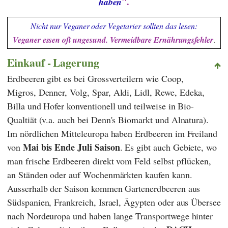
".
haben
Nicht nur Veganer oder Vegetarier sollten das lesen:
Veganer essen oft ungesund. Vermeidbare Ernährungsfehler
.
Einkauf - Lagerung
Erdbeeren gibt es bei Grossverteilern wie
Coop
,
Migros
,
Denner
,
Volg
,
Spar
,
Aldi
,
Lidl
,
Rewe
,
Edeka
,
Billa
und
Hofer
konventionell und teilweise in Bio-
Qualtiät (v.a. auch bei
Denn's Biomarkt
und
Alnatura
).
Im nördlichen Mitteleuropa haben Erdbeeren im Freiland
Mai bis Ende Juli
Saison
von
. Es gibt auch Gebiete, wo
man frische Erdbeeren direkt vom Feld selbst pflücken,
an Ständen oder auf Wochenmärkten kaufen kann.
Ausserhalb der Saison kommen Gartenerdbeeren aus
Südspanien, Frankreich, Israel, Ägypten oder aus Übersee
nach Nordeuropa und haben lange Transportwege hinter