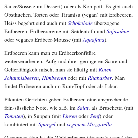
Sauce/Sosse zum Dessert) oder als Kompott. Es gibt auch
Obstkuchen, Torten oder Tiramisu (vegan) mit Erdbeeren.
Heiss begehrt sind auch mit
Schokolade
überzogene
Erdbeeren, Erdbeercreme mit Seidentofu und
Sojasahne
oder veganes Erdbeer-Mousse (mit
Aquafaba
).
Erdbeeren kann man zu Erdbeerkonfitüre
weiterverarbeiten. Aufgrund ihrer geringeren Säure und
Gelierfähigkeit mischt man sie häufig mit
Roten
Johannisbeeren
,
Himbeeren
oder mit
Rhabarber
. Man
findet Erdbeeren auch im Rum-Topf oder als Likör.
Pikanten Gerichten geben Erdbeeren eine ansprechende
fein-süssliche Note, wie z.B. im
Salat
, als Bruschetta (mit
Tomaten
), in Suppen (mit
Linsen
oder
Senf
) oder
kombiniert mit
Spargel
und
veganem Mozzarella
.
Geschmacklich ist die Walderdbeere (
Fragaria vesca
) der