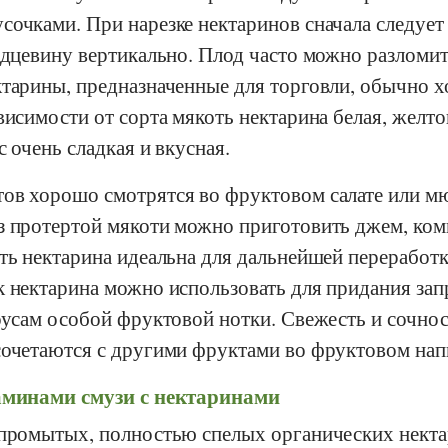
сочками. При нарезке нектаринов сначала следует
рдцевину вертикально. Плод часто можно разломит
ктарины, предназначенные для торговли, обычно 
висимости от сорта мякоть нектарина белая, желто
с очень сладкая и вкусная.
ов хорошо смотрятся во фруктовом салате или м
з протертой мякоти можно приготовить джем, ком
ть нектарина идеальна для дальнейшей переработк
к нектарина можно использовать для придания зап
оусам особой фруктовой нотки. Свежесть и сочно
сочетаются с другими фруктами во фруктовом нап
аминами смузи с нектаринами
 промытых, полностью спелых органических некта