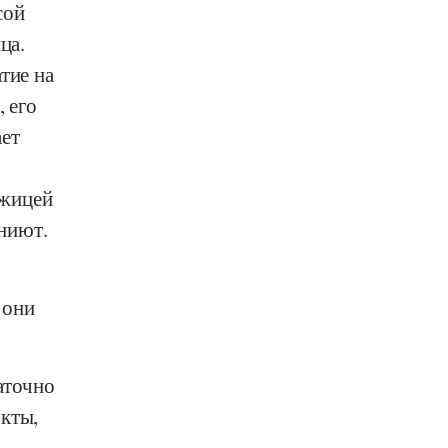
сой
ца.
тие на
, его
ает
ожицей
ниют.
 они
аточно
укты,