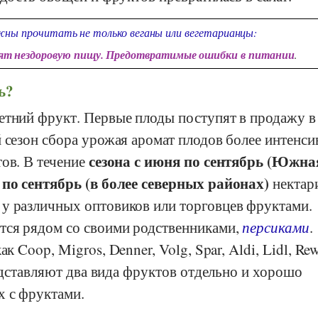
ны прочитать не только веганы или вегетарианцы:
дят нездоровую пищу. Предотвратимые ошибки в питании
.
ь?
етний фрукт. Первые плоды поступят в продажу в
 сезон сбора урожая аромат плодов более интенси
сезона с июня по сентябрь (Южна
тов. В течение
 по сентябрь (в более северных районах)
нектар
у различных оптовиков или торговцев фруктами.
ся рядом со своими родственниками,
персиками
.
как
Coop
,
Migros
,
Denner
,
Volg
,
Spar
,
Aldi
,
Lidl
,
Re
редставляют два вида фруктов отдельно и хорошо
х с фруктами.