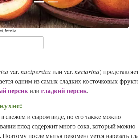
le-Koehler, Wikipedia
ica
var.
nucipersica
или var.
nectarina
) представляе
ается одним из самых сладких косточковых фрукт
ый персик
гладкий персик
или
.
кухне:
 в свежем и сыром виде, но его также можно
евании плод содержит много сока, который можно
. Поэтому после мытья рекомендуется нарезать гл