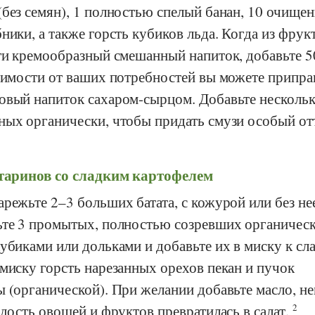
(без семян), 1 полностью спелый банан, 10 очище
ники, а также горсть кубиков льда. Когда из фрук
чти кремообразный смешанный напиток, добавьте 5
исимости от ваших потребностей вы можете припра
овый напиток сахаром-сырцом. Добавьте несколь
ных органически, чтобы придать смузи особый от
ктаринов со сладким картофелем
режьте 2–3 больших батата, с кожурой или без не
ьте 3 промытых, полностью созревших органичес
убиками или дольками и добавьте их в миску к сл
миску горсть нарезанных орехов пекан и пучок
ы (органической). При желании добавьте масло, н
адость овощей и фруктов превратилась в салат.
2