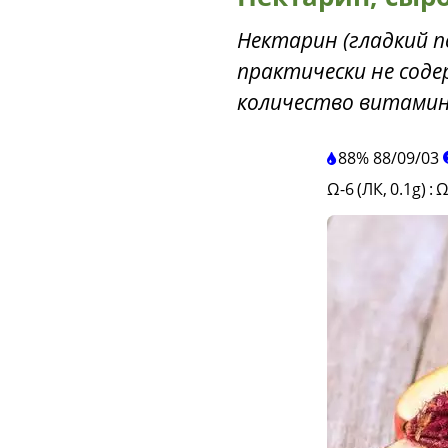
Нектарин (гладкий п
практически не сод
количество витамин
88%
88
/
09
/
03
Ω-6 (ЛК, 0.1g)
:
Ω