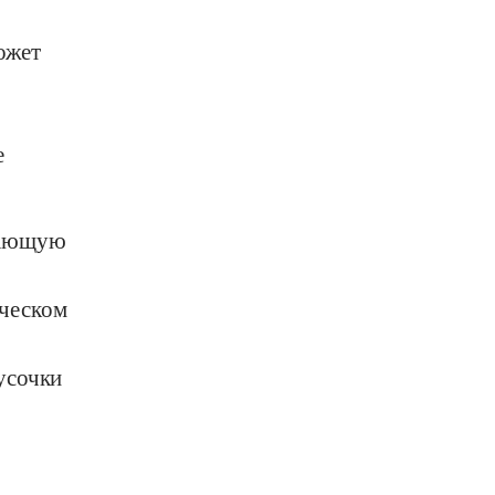
ожет
е
жающую
ическом
усочки