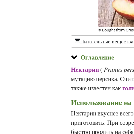
©
CC-by-sa 3.0
, Nico
Питательные вещества
Оглавление
Нектарин
(
Prunus pers
мутацию персика. Счит
гол
также известен как
Использование на 
Нектарин вкуснее всего
приготовить. При созр
быстро пролить на себя