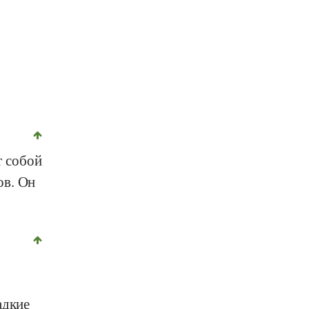
т собой
ов. Он
адкие