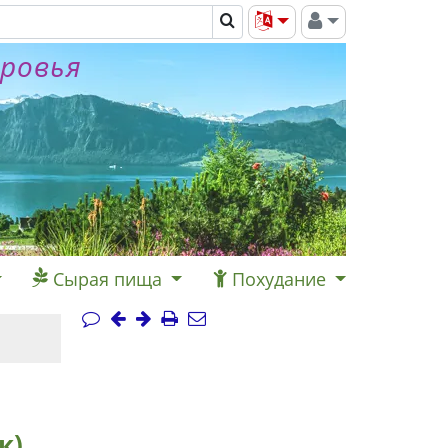
оровья
Сырая пища
Похудание
к)