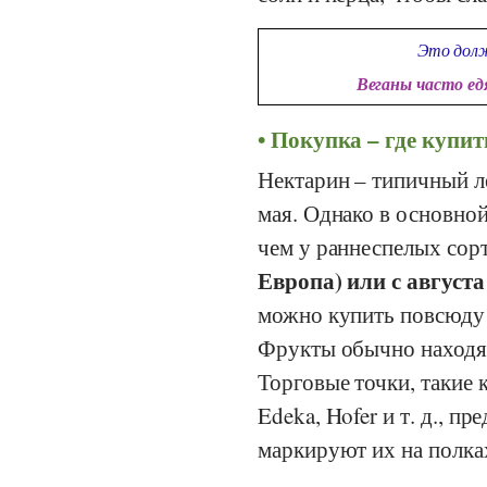
Это долж
Веганы часто е
Покупка – где купит
Нектарин – типичный л
мая. Однако в основной
чем у раннеспелых сор
Европа) или с августа
можно купить повсюду 
Фрукты обычно находят
Торговые точки, такие 
Edeka
,
Hofer
и т. д., п
маркируют их на полка