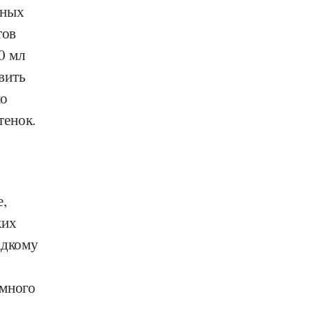
нных
тов
0 мл
вить
ко
тенок.
е,
ких
адкому
емного