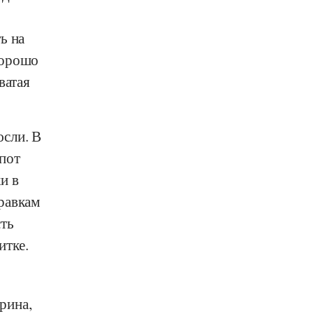
ь на
хорошо
ватая
юсли. В
пот
и в
равкам
сть
итке.
рина,