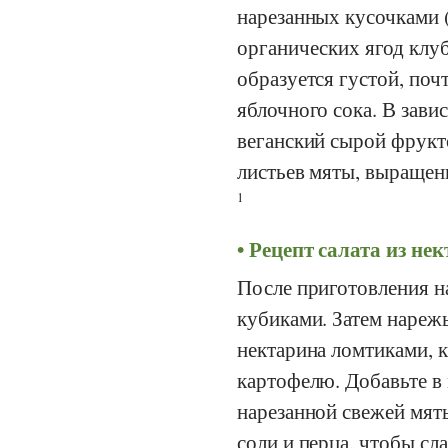
нарезанных кусочками 
органических ягод клуб
образуется густой, по
яблочного сока. В зав
веганский сырой фрукт
листьев мяты, выращен
1
Рецепт салата из не
После приготовления на
кубиками. Затем нареж
нектарина ломтиками, к
картофелю. Добавьте в 
нарезанной свежей мят
соли и перца, чтобы сл