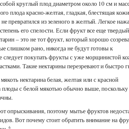
 собой круглый плод диаметром около 10 см и мас
лого плода красно-желтая, гладкая, блестящая кожи
не превратился из зеленого в желтый. Легкое нажа
степень его спелости. Если фрукт все еще твердый
тарин – это не тот фрукт, который хорошо созрев
е слишком рано, никогда не будут готовы к
е следует покупать фрукты с уже морщинистой к
стками. Такие нектарины перезревают и быстро г
 мякоть нектарина белая, желтая или с красной
 плоды с белой мякотью обычно выше, поскольку
очны.
ют опрыскивания, поэтому мытье фруктов недост
идов. Вот почему стоит обратить внимание на фр
ки.
6