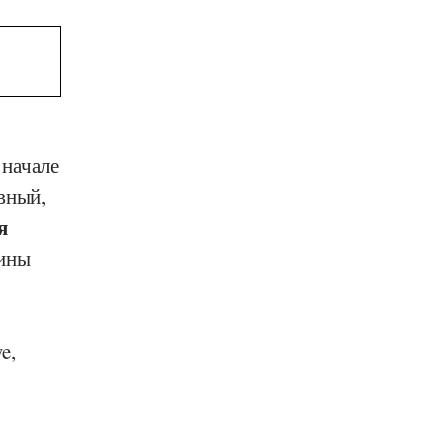
 начале
вный,
я
ины
we
,