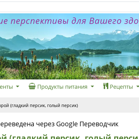
е перспективы для Вашего зд
енты
Продукты питания
Рецепты
рой (гладкий персик, голый персик)
переведена через Google Переводчик
й (гладкий персик, голый перси