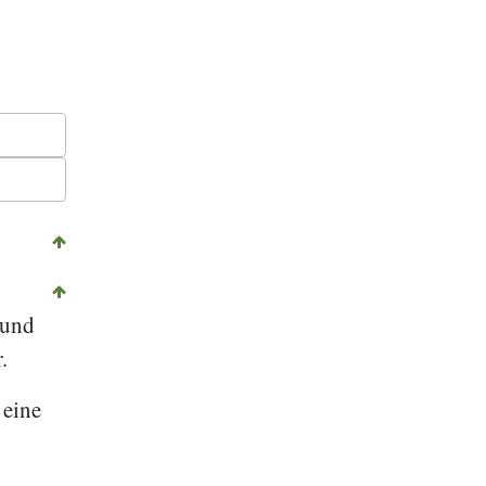
©
GFDL 1.2
, Luc Viatour, Wikipedia
 und
.
 eine