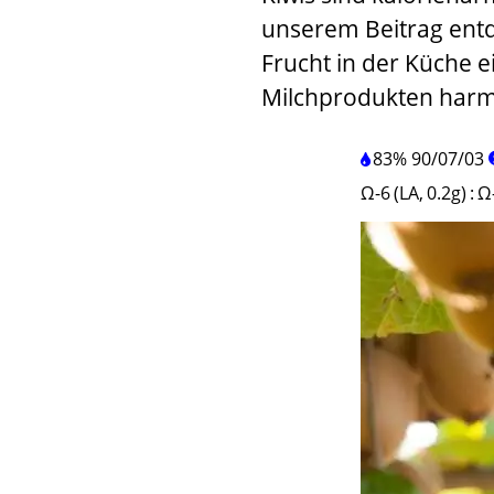
unserem Beitrag entde
Frucht in der Küche 
Milchprodukten harm
83%
90
/
07
/
03
Ω-6 (LA, 0.2g)
:
Ω-