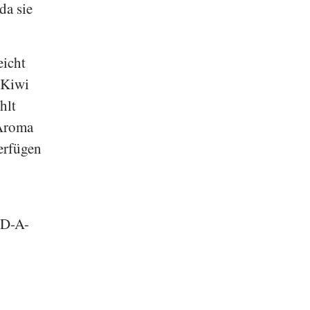
da sie
eicht
 Kiwi
hlt
 Aroma
verfügen
 D-A-