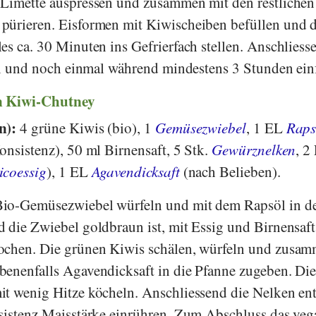
 Limette auspressen und zusammen mit den restlichen
pürieren. Eisformen mit Kiwischeiben befüllen und 
es ca. 30 Minuten ins Gefrierfach stellen. Anschliess
ren und noch einmal während mindestens 3 Stunden einf
in Kiwi-Chutney
en):
4 grüne Kiwis (bio), 1
Gemüsezwiebel
, 1 EL
Raps
onsistenz), 50 ml Birnensaft, 5 Stk.
Gewürznelken
, 2
icoessig
), 1 EL
Agavendicksaft
(nach Belieben).
Bio-Gemüsezwiebel würfeln und mit dem Rapsöl in d
 die Zwiebel goldbraun ist, mit Essig und Birnensaft
ochen. Die grünen Kiwis schälen, würfeln und zusa
enenfalls Agavendicksaft in die Pfanne zugeben. Di
it wenig Hitze köcheln. Anschliessend die Nelken en
sistenz Maisstärke einrühren. Zum Abschluss das veg