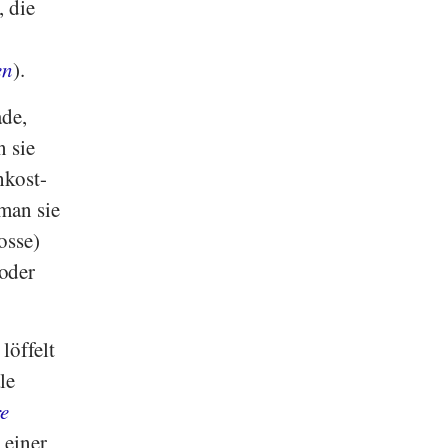
, die
en
).
ade,
 sie
hkost-
 man sie
osse)
oder
löffelt
le
e
 einer