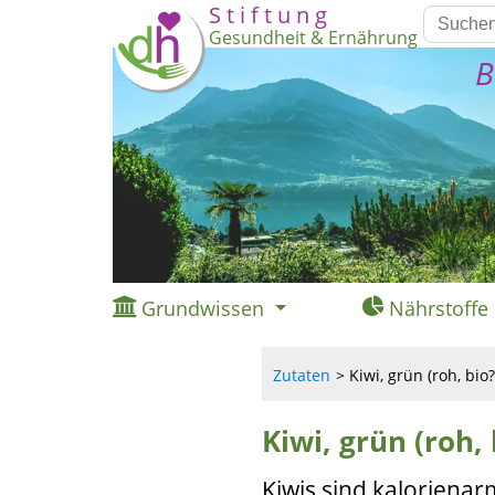
S t i f t u n g
Gesundheit & Ernährung
B
Grundwissen
Nährstoffe
Zutaten
Kiwi, grün (roh, bio?
Kiwi, grün (roh, 
Kiwis sind kalorienar