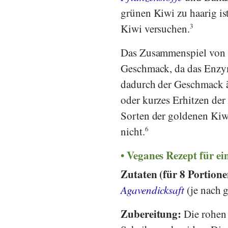
grünen Kiwi zu haarig is
Kiwi versuchen.
3
Das Zusammenspiel von r
Geschmack, da das Enzym
dadurch der Geschmack ä
oder kurzes Erhitzen de
Sorten der goldenen Kiwi
nicht.
6
Veganes Rezept für ei
Zutaten (für 8 Portion
Agavendicksaft
(je nach 
Zubereitung:
Die rohen