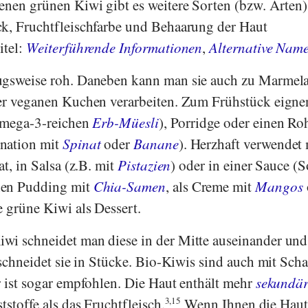
enen grünen Kiwi gibt es weitere Sorten (bzw. Arten)
ck, Fruchtfleischfarbe und Behaarung der Haut
itel:
Weiterführende Informationen
,
Alternative Nam
ugsweise roh. Daneben kann man sie auch zu Marmel
er veganen Kuchen verarbeiten. Zum Frühstück eignen
 Omega-3-reichen
Erb-Müesli
), Porridge oder einen Ro
nation mit
Spinat
oder
Banane
). Herzhaft verwendet
at, in Salsa (z.B. mit
Pistazien
) oder in einer Sauce (S
nen Pudding mit
Chia-Samen
, als Creme mit
Mangos
e grüne Kiwi als Dessert.
i schneidet man diese in der Mitte auseinander und 
 schneidet sie in Stücke. Bio-Kiwis sind auch mit Scha
r ist sogar empfohlen. Die Haut enthält mehr
sekundär
tstoffe als das Fruchtfleisch.
3,15
Wenn Ihnen die Haut