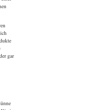
enen
ren
sich
odukte
e
der gar
 dünne