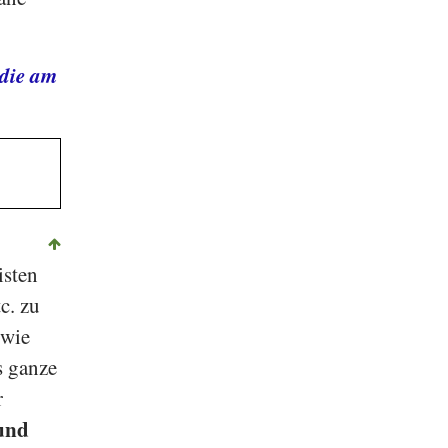
 die am
isten
tc. zu
 wie
s ganze
r
und