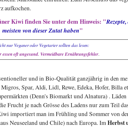
z aufkochen.
ner Kiwi finden Sie unter dem Hinweis: "
Rezepte,
meisten von dieser Zutat haben
"
cht nur Veganer oder Vegetarier sollten das lesen:
 essen oft ungesund. Vermeidbare Ernährungsfehler
.
entioneller und in Bio-Qualität ganzjährig in den me
,
Migros
,
Spar
,
Aldi
,
Lidl
,
Rewe
,
Edeka
,
Hofer
,
Billa
e
upermärkten (
Denn's Biomarkt
und
Alnatura
) . Läden
die Frucht je nach Grösse des Ladens nur zum Teil da
 Kiwi importiert man im Frühling und Sommer von de
Herbst 
 aus Neuseeland und Chile) nach Europa. Im