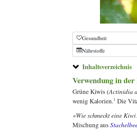
©
CC-by-sa 2.0
, Mic
Gesundheit
Nährstoffe
Inhaltsverzeichnis
Verwendung in der
Grüne Kiwis (
Actinidia 
wenig Kalorien.
1
Die Vit
Wie schmeckt eine Kiwi
Mischung aus
Stachelbe