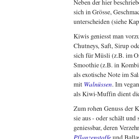
Neben der hier beschrieb
sich in Grösse, Geschma
unterscheiden (siehe Kap
Kiwis geniesst man vorz
Chutneys, Saft, Sirup od
sich für Müsli (z.B. im
Smoothie (z.B. in Kombi
als exotische Note im Sal
mit
Walnüssen
. Im vega
als Kiwi-Muffin dient di
Zum rohen Genuss der Kiw
sie aus - oder schält und
geniessbar, deren Verzeh
Pflanzenstoffe
und Ballas