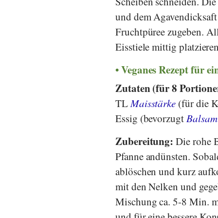
Scheiben schneiden. Die
und dem Agavendicksaft 
Fruchtpüree zugeben. All
Eisstiele mittig platzie
Veganes Rezept für e
Zutaten (für 8 Portion
TL
Maisstärke
(für die K
Essig (bevorzugt
Balsam
Zubereitung:
Die rohe 
Pfanne andünsten. Sobald
ablöschen und kurz aufk
mit den Nelken und gegeb
Mischung ca. 5-8 Min. m
und für eine bessere Kon