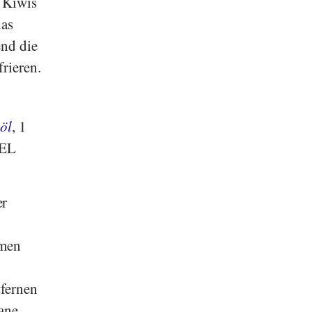
 Kiwis
das
end die
rieren.
öl
, 1
 EL
er
mmen
e
tfernen
ane