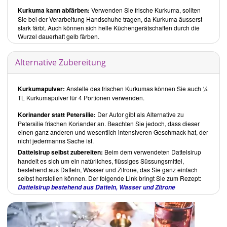
Die Rezepte sind in 12 Kapitel untergliedert:
Kurkuma kann abfärben:
Verwenden Sie frische Kurkuma, sollten
Grundrezepte
Sie bei der Verarbeitung Handschuhe tragen, da Kurkuma äusserst
Frühstück
stark färbt. Auch können sich helle Küchengerätschaften durch die
Wurzel dauerhaft gelb färben.
Snacks, Dips und Aufstriche
Suppen und Chilis
Salate und Dressings
Alternative Zubereitung
Burger, Wraps und mehr
Veggie-geniale Hauptgerichte
Kurkumapulver:
Anstelle des frischen Kurkumas können Sie auch ¼
Bohnenspass
TL Kurkumapulver für 4 Portionen verwenden.
Grossartiges Getreide
Korinander statt Petersilie:
Der Autor gibt als Alternative zu
Beilagen
Petersilie frischen Koriander an. Beachten Sie jedoch, dass dieser
Süsses
einen ganz anderen und wesentlich intensiveren Geschmack hat, der
Getränke
nicht jedermanns Sache ist.
Dattelsirup selbst zubereiten:
Beim dem verwendeten Dattelsirup
Grundrezepte:
handelt es sich um ein natürliches, flüssiges Süssungsmittel,
Hier finden Sie Rezepte wie die
Pikante Gewürz-Mischung
und selbst
bestehend aus Datteln, Wasser und Zitrone, das Sie ganz einfach
gemachten
Dattelsirup
, den Sie für einige der Rezepte verwenden
selbst herstellen können. Der folgende Link bringt Sie zum Rezept:
können.
Dattelsirup bestehend aus Datteln, Wasser und Zitrone
Frühstück:
Süsses, wie der
Sommerliche Haferbrei
, beinhaltet viel Leinsamen
und Nüsse. Aber auch herzhaftes, wie die
Süsskartoffelpfanne
, sind