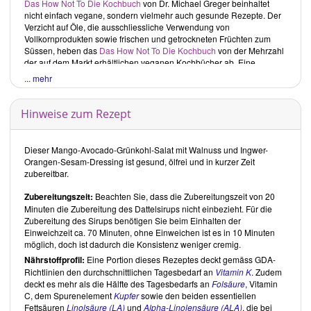
Das How Not To Die Kochbuch
von
Dr. Michael Greger
beinhaltet
nicht einfach vegane, sondern vielmehr auch gesunde Rezepte. Der
Verzicht auf Öle, die ausschliessliche Verwendung von
Vollkornprodukten sowie frischen und getrockneten Früchten zum
Süssen, heben das
Das How Not To Die Kochbuch
von der Mehrzahl
der auf dem Markt erhältlichen veganen Kochbücher ab. Eine
konsequentere Verfolgung der Verwendung unverarbeiteterer
... mehr
Produkte könnte dies zusätzlich unterstreichen.
Kritische Buchrezensionen
Hinweise zum Rezept
Seit August 2018 sprechen wir die Verwendung von nicht
besonders gesunden Zutaten gezielter an.
Betroffene Buchrezepte
belassen wir zwar im Original, ergänzen sie aber durch gesündere
Dieser Mango-Avocado-Grünkohl-Salat mit Walnuss und Ingwer-
Tochterrezepte.
Orangen-Sesam-Dressing ist gesund, ölfrei und in kurzer Zeit
zubereitbar.
Gesamteindruck
Zubereitungszeit:
Beachten Sie, dass die Zubereitungszeit von 20
Dr. Michael Greger
verwendet ungerne den Begriff
vegan
, der sich
Minuten die Zubereitung des Dattelsirups nicht einbezieht. Für die
durch das was wir nicht essen definiert. Vielmehr bevorzugt er der
Zubereitung des Sirups benötigen Sie beim Einhalten der
Begriff
vollwertige pflanzenbasierte Ernährung
. Unter vollwertig
Einweichzeit ca. 70 Minuten, ohne Einweichen ist es in 10 Minuten
versteht er Lebensmittel, die nicht zu stark verarbeitet sind- denen
möglich, doch ist dadurch die Konsistenz weniger cremig.
also weder Gutes entzogen, noch Schlechtes hinzugefügt wurde. Im
Nährstoffprofil:
Eine Portion dieses Rezeptes deckt gemäss GDA-
Kochbuch konzentriert sich
Dr. Michael Greger
auf "das Tägliche
Richtlinien den durchschnittlichen Tagesbedarf an
Vitamin K
. Zudem
Dutzend" – auf die Lebensmittel, die man seinem Körper seiner
deckt es mehr als die Hälfte des Tagesbedarfs an
Folsäure
, Vitamin
Meinung nach täglich in ausreichender Menge für einen gesunden
C, dem Spurenelement
Kupfer
sowie den beiden essentiellen
Lebensstil zuführen sollte. Er macht deutlich, dass es darauf
Fettsäuren
Linolsäure (LA)
und
Alpha-Linolensäure (ALA)
, die bei
ankommt, was man alltäglich isst. Dagegen wirke sich weniger aus,