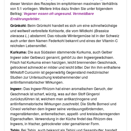
dieser Version des Rezeptes im empfohlenen maximalen Verhältnis
was man zu speziellen Anlässen, wie Geburtstagen und
von 5:1 vorliegen. Weitere Infos dazu finden Sie unter folgendem
Weihnachten ässe.
Beitrag:
Veganer essen oft ungesund. Vermeidbare
Das How Not To Die Kochbuch- über 100 Rezepte, die Krankheiten
.
Ernährungsfehler
vorbeugen und heilen
von
Dr. Michael Greger
beinhaltet eine grosse
Auswahl internationaler, kreativer Rezepte. Die Rezepte sind klar
Grünkohl:
Beim Grünkohl handelt es sich um eine schnellwüchsige
strukturiert. So verfügt jedes Rezept über eine Portionsangabe und
und weltweit verbreitete Kohlsorte, die vom Wildkohl (
Brassica
den Schwierigkeitsgrad. Des Weiteren sind die im jeweiligen Rezept
oleracea L.
) abstammt. Das robuste Wintergemüse ist in der Schweiz
verwendeten Lebensmittel aus dem Täglichen Dutzend angegeben.
auch unter dem Namen Federkohl bekannt und eines der Vitamin-C
Die anschaulichen Bilder zu jedem Rezept regen zum Nachbereiten
reichsten Lebensmittel.
an. Eine zusätzliche Angabe einer Zubereitungszeit wäre eine
Kurkuma:
Die aus Südasien stammende Kurkuma, auch Gelber
hilfreiche Ergänzung.
Ingwer oder Gelbwurz genannt, gehört zu den Ingwergewächsen.
Nudeln, Reis und Getreide kommen ausschliesslich als Vollkorn vor.
Frisch hat Kurkuma einen harzigen, leicht brennenden Geschmack,
Etwa ein Drittel der Rezepte enthalten Hülsenfrüchte, wobei es dem
getrocknet schmeckt er milder und leicht bitter. Der ihn ihm enthaltene
Leser im Allgemeinen zur Auswahl steht, diese selbst zu kochen oder
Wirkstoff Curcumin ist gegenwärtig Gegenstand medizinischer
auf Konserven zurückzugreifen. Praktisch ist, dass die in den
Studien zur Untersuchung krebshemmender und
Grundrezepten aufgeführten Rezepte, wie Dattelsirup und
antiinflammatorischer Wirkungen.
Gemüsebrühe, bei den Gerichten zum Einsatz kommen. An anderen
Ingwer:
Das Ingwer-Rhizom hat einen aromatischen Geruch, der
Stellen jedoch kommen leider Fertigprodukte, wie Tortillas, Brot und
Geschmack ist scharf, würzig, was auf den Stoff Gingerol
Konserven, hauptsächlich stückige Tomaten, anstelle von
zurückzuführen ist, welchem man antikarzinogene und
unverarbeiteten Produkten zum Einsatz. Zum Würzen greift
Dr.
antiinflammatorische Wirkungen zuschreibt. Die Stoffe Borneol und
Michael Greger
bei der Hälfte der Rezepte auf Misopaste zurück.
Cineol verleihen dem Ingwer seine verdauungsfördernden,
Hefeflocken und Tahini sind ebenfalls oft Bestandteil der
magenstärkenden, antiemetischen, appetit- und kreislaufanregenden
Rezepte. Eine noch konsequentere Verfolgung, im Hinblick auf die
Eigenschaften. Verwendung in der Küche findet das Rhizom des
Verwendung unverarbeiteter Produkte, wäre wünschenswert.
Ingwers, in frischer, getrockneter oder gemahlener Form.
Erfreulicherweise kommen alle Rezepte ohne Zusatz von
Tahin:
Bei Tahin, auch bekannt als Tahini und Sesambutter, handelt
zugesetztem Öl aus. Auch Zucker kommt kein einziges Mal zum