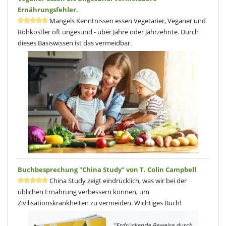
Im Anschluss an den Rezeptteil folgen Beispielmenüs für 14 Tage. In
Ernährungsfehler.
den Kapiteln
Zubereitungsmethoden
und
Vorräte einkaufen und
Mangels Kenntnissen essen Vegetarier, Veganer und
Lagern
erhalten Sie hilfreiche Tipps.
Das How Not To Die
Kochbuch
von
Dr. Michael Greger
schliesst mit einem Rezept-Index
Rohköstler oft ungesund - über Jahre oder Jahrzehnte. Durch
ab.
dieses Basiswissen ist das vermeidbar.
Buchbesprechung von Dr. med. vet. Inke Weissenborn
Buchbesprechung "China Study" von T. Colin Campbell
China Study zeigt eindrücklich, was wir bei der
üblichen Ernährung verbessern können, um
Zivilisationskrankheiten zu vermeiden. Wichtiges Buch!