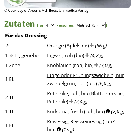
© Courtesy of Antonis Achilleos, Unimedica Verlag
Zutaten
(für
Personen
,
)
Für das Dressing
½
Orange (Apfelsine)
(66 g)
1 ½
TL, gerieben
Ingwer, roh (bio)
(4,2 g)
1
Zehe
Knoblauch (roh, bio)
(3,0 g)
Junge oder Frühlingszwiebeln, nur
1
EL
Zwiebelgrün, roh (bio)
(6,0 g)
Petersilie, roh, bio (Blattpetersilie,
2
TL
Petersile)
(2,4 g)
1
TL
Kurkuma, frisch (roh, bio)
(2,0 g)
Reisessig, Reisweinessig (roh?,
1
EL
bio)
(15 g)