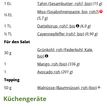
1
EL
Tahin (Sesambutter, roh?, bio)
(15 g)
Miso (Sojabohnenpaste, bio, roh?)
⅓
EL
(5,7 g)
1
TL
Dattelsirup, roh?, bio
(6,0 g)
½
TL
Cayennepfeffer (roh?, bio)
(0,90 g)
Für den Salat
Grünkohl, roh (Federkohl, Kale,
30
g
bio)
1
Mango, roh (bio)
(336 g)
1
Avocado roh
(201 g)
Topping
50
g
Walnüsse (Baumnüsse), roh (bio)
Küchengeräte