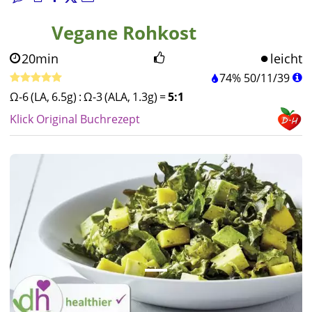
Vegane Rohkost
20min
leicht
74%
50
/
11
/
39
Ω-6 (LA, 6.5g)
:
Ω-3 (ALA, 1.3g)
=
5:1
Klick Original Buchrezept