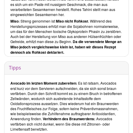
es sich um ein Paste mit nussigem Geschmack, die man aus
Einsatz. Einziges verwendetes Süssungsmittel ist Fruchtsüsse in
verarbeiteten Sesamkernen herstellt. Rohes Tahini stellt man aus
Form von frischen, oder getrockneten Früchten und manchmal
eingeweichten Sesamkernen her.
Dattelzucker (bestehend aus geriebenen Datteln). Was die Nüsse
anbelangt, so kommen Cashewnüsse, welche ein schlechtes
Miso:
Streng genommen ist
Miso nicht Rohkost
. Während des
Verhältnis von Omega-6 zu Omega-3-Fettsäuren aufweisen, selten
Herstellungsprozesses erhitzt man die Sojabohnen normalerweise,
vor.
um das für den Menschen toxische Glykoprotein Phasin zu zerstören.
Dr. Michael Greger
ist es gelungen, sich mit dem
Das How Not To Die
Auch bei der Herstellung von Miso aus anderen Hülsenfrüchten oder
Kochbuch
von anderen Autoren vieler veganer Kochbücher
Getreide, erhitzt man diese zu Beginn.
Da die verwendete Menge an
abzuheben.
Miso jedoch vergleichsweise klein ist, haben wir dieses Rezept
Das How Not To Die Kochbuch
von
Dr. Michael Greger
ist beim
dennoch als Rohkost deklariert.
Unimedica Verlag
oder bei
Amazon
erhältlich.
Über den Autor
Tipps
Dr. Michael Greger
ist ein international renommierter Arzt und
Ernährungswissenschaftler. Bekanntheit erlangte er als Begründer
des Online-Informationsportals
Nutritionfacts
und durch den
Avocado im letzten Moment zubereiten:
Es ist ratsam, Avocados
Bestseller
How Not To Die
.
erst kurz vor dem Servieren aufschneiden, da sie sich sonst braun
verfärben. Durch den Schnitt kommt es zu einem Bruch in betroffenen
Inhalt des Buches
Zellwänden, wodurch sich austretende Inhaltsstoffe dem
Das How Not To Die Kochbuch
beginnt mit einer Einführung, in der
Oxidationsprozess aussetzen. Dies wiederum hat ein Braunwerden
Dr. Michael Greger
aufzeigt, welche Rolle die Ernährung beim
des Fruchtfleisches zur Folge, sofern keine Präventivmassnahmen,
Verhindern und Heilen der 15 häufigsten Todesursachen in der
wie beispielsweise die Zuhilfenahme auftragbarer Antioxidantien,
westlichen Welt spielt. Im Kapitel
Das Tägliche Dutzend
weist er
Anwendung finden.
Verhindern des Braunwerdens:
Avocados
auf 12 Lebensmittel hin, die Teil der alltäglichen Ernährung sein
verfärben sich nicht dunkel, wenn Sie diese mit Zitronen- oder
sollten.
Limettensaft benetzten.