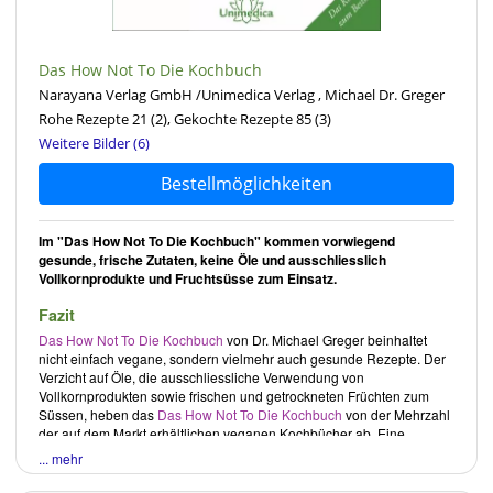
Das How Not To Die Kochbuch
Narayana Verlag GmbH /Unimedica Verlag , Michael Dr. Greger
Rohe Rezepte 21
(2)
, Gekochte Rezepte 85
(3)
Weitere Bilder (6)
Bestellmöglichkeiten
Im "Das How Not To Die Kochbuch" kommen vorwiegend
gesunde, frische Zutaten, keine Öle und ausschliesslich
Vollkornprodukte und Fruchtsüsse zum Einsatz.
Fazit
Das How Not To Die Kochbuch
von
Dr. Michael Greger
beinhaltet
nicht einfach vegane, sondern vielmehr auch gesunde Rezepte. Der
Verzicht auf Öle, die ausschliessliche Verwendung von
Vollkornprodukten sowie frischen und getrockneten Früchten zum
Süssen, heben das
Das How Not To Die Kochbuch
von der Mehrzahl
der auf dem Markt erhältlichen veganen Kochbücher ab. Eine
konsequentere Verfolgung der Verwendung unverarbeiteterer
... mehr
Produkte könnte dies zusätzlich unterstreichen.