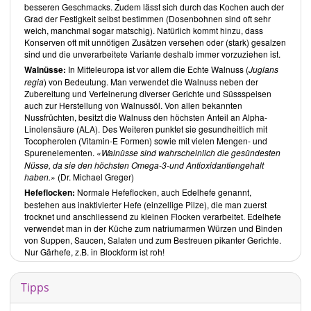
Die anschaulichen Bilder zu jedem Rezept regen zum Nachbereiten
besseren Geschmacks. Zudem lässt sich durch das Kochen auch der
an. Eine zusätzliche Angabe einer Zubereitungszeit wäre eine
Grad der Festigkeit selbst bestimmen (Dosenbohnen sind oft sehr
hilfreiche Ergänzung.
weich, manchmal sogar matschig). Natürlich kommt hinzu, dass
Konserven oft mit unnötigen Zusätzen versehen oder (stark) gesalzen
Nudeln, Reis und Getreide kommen ausschliesslich als Vollkorn vor.
sind und die unverarbeitete Variante deshalb immer vorzuziehen ist.
Etwa ein Drittel der Rezepte enthalten Hülsenfrüchte, wobei es dem
Leser im Allgemeinen zur Auswahl steht, diese selbst zu kochen oder
Walnüsse:
In Mitteleuropa ist vor allem die Echte Walnuss (
Juglans
auf Konserven zurückzugreifen. Praktisch ist, dass die in den
regia
) von Bedeutung. Man verwendet die Walnuss neben der
Grundrezepten aufgeführten Rezepte, wie Dattelsirup und
Zubereitung und Verfeinerung diverser Gerichte und Süssspeisen
Gemüsebrühe, bei den Gerichten zum Einsatz kommen. An anderen
auch zur Herstellung von Walnussöl. Von allen bekannten
Stellen jedoch kommen leider Fertigprodukte, wie Tortillas, Brot und
Nussfrüchten, besitzt die Walnuss den höchsten Anteil an Alpha-
Konserven, hauptsächlich stückige Tomaten, anstelle von
Linolensäure (ALA). Des Weiteren punktet sie gesundheitlich mit
unverarbeiteten Produkten zum Einsatz. Zum Würzen greift
Dr.
Tocopherolen (Vitamin-E Formen) sowie mit vielen Mengen- und
Michael Greger
bei der Hälfte der Rezepte auf Misopaste zurück.
Spurenelementen.
Walnüsse sind wahrscheinlich die gesündesten
Hefeflocken und Tahini sind ebenfalls oft Bestandteil der
Nüsse, da sie den höchsten Omega-3-und Antioxidantiengehalt
Rezepte. Eine noch konsequentere Verfolgung, im Hinblick auf die
haben.
(Dr. Michael Greger)
Verwendung unverarbeiteter Produkte, wäre wünschenswert.
Hefeflocken:
Normale Hefeflocken, auch
Edelhefe genannt,
Erfreulicherweise kommen alle Rezepte ohne Zusatz von
bestehen aus inaktivierter Hefe (einzellige Pilze), die man zuerst
zugesetztem Öl aus. Auch Zucker kommt kein einziges Mal zum
trocknet und anschliessend zu kleinen Flocken verarbeitet. Edelhefe
Einsatz. Einziges verwendetes Süssungsmittel ist Fruchtsüsse in
verwendet man in der Küche zum natriumarmen Würzen und Binden
Form von frischen, oder getrockneten Früchten und manchmal
von Suppen, Saucen, Salaten und zum Bestreuen pikanter Gerichte.
Dattelzucker (bestehend aus geriebenen Datteln). Was die Nüsse
Nur Gärhefe, z.B. in Blockform ist roh!
anbelangt, so kommen Cashewnüsse, welche ein schlechtes
Verhältnis von Omega-6 zu Omega-3-Fettsäuren aufweisen, selten
vor.
Tipps
Dr. Michael Greger
ist es gelungen, sich mit dem
Das How Not To Die
Kochbuch
von anderen Autoren vieler veganer Kochbücher