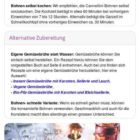
abzuheben.
Bohnen selbst kochen:
Wir empfehlen, die Cannellini-Bohnen selbst
Das How Not To Die Kochbuch
von
Dr. Michael Greger
ist beim
vorzukochen. Die Kochzeit beträgt in etwa 60 Minuten bei vorherigem
Unimedica Verlag
oder bei
Amazon
erhältlich.
Einweichen von 7 bis 12 Stunden. Alternativ beträgt die Garzeit im
Schnellkochtopf ohne vorheriges Einweichen ca. 30 Minuten.
Über den Autor
Dr. Michael Greger
ist ein international renommierter Arzt und
Ernährungswissenschaftler. Bekanntheit erlangte er als Begründer
Alternative Zubereitung
des Online-Informationsportals
Nutritionfacts
und durch den
Bestseller
How Not To Die
.
Eigene Gemüsebrühe statt Wasser:
Gemüsebrühe können Sie
Inhalt des Buches
einfach selbst herstellen. Ein Rezept hierzu können Sie dem
Das How Not To Die Kochbuch
beginnt mit einer Einführung, in der
vorgestellten Buch auf Seite 6 entnehmen. Auch bei uns finden sich
Dr. Michael Greger
aufzeigt, welche Rolle die Ernährung beim
Rezepte um eine eigene Gemüsebrühe herzustellen, hier eine
Verhindern und Heilen der 15 häufigsten Todesursachen in der
Auswahl:
westlichen Welt spielt. Im Kapitel
Das Tägliche Dutzend
weist er
-
,
Instant Gemüsebrühe mit Karotten, Sellerie und Lauch
auf 12 Lebensmittel hin, die Teil der alltäglichen Ernährung sein
-
,
Vegane Gemüsebrühe
sollten.
-
.
Bio-Pilz-Gemüsebrühe mit Karotten und Bleichsellerie
Die Rezepte sind in 12 Kapitel untergliedert:
Bohnen-
schnelle Variante:
Wenn es schnell gehen muss, können
Grundrezepte
Sie konservierte Bohnen
verwenden. Geschmacklich und auch für die
Frühstück
Konsistenz macht dies allerdings einen grossen Unterschied.
Snacks, Dips und Aufstriche
Suppen und Chilis
Salate und Dressings
Burger, Wraps und mehr