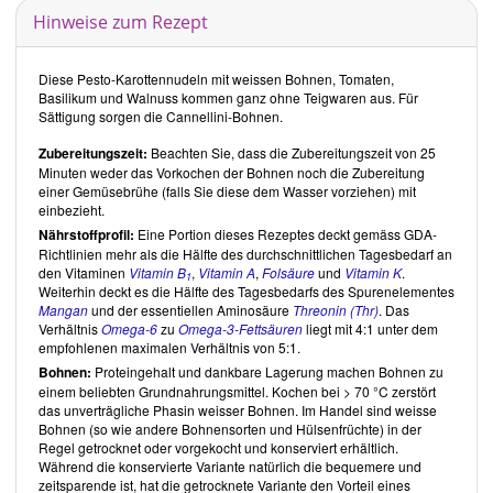
Kritische Buchrezensionen
Hinweise zum Rezept
Seit August 2018 sprechen wir die Verwendung von nicht
besonders gesunden Zutaten gezielter an.
Betroffene Buchrezepte
belassen wir zwar im Original, ergänzen sie aber durch gesündere
Diese Pesto-Karottennudeln mit weissen Bohnen, Tomaten,
Tochterrezepte.
Basilikum und Walnuss kommen ganz ohne Teigwaren aus. Für
Sättigung sorgen die Cannellini-Bohnen.
Gesamteindruck
Zubereitungszeit:
Beachten Sie, dass die Zubereitungszeit von 25
Dr. Michael Greger
verwendet ungerne den Begriff
vegan
, der sich
Minuten weder das Vorkochen der Bohnen noch die Zubereitung
durch das was wir nicht essen definiert. Vielmehr bevorzugt er der
einer Gemüsebrühe (falls Sie diese dem Wasser vorziehen) mit
Begriff
vollwertige pflanzenbasierte Ernährung
. Unter vollwertig
einbezieht.
versteht er Lebensmittel, die nicht zu stark verarbeitet sind- denen
Nährstoffprofil:
Eine Portion dieses Rezeptes deckt gemäss GDA-
also weder Gutes entzogen, noch Schlechtes hinzugefügt wurde. Im
Richtlinien mehr als die Hälfte des durchschnittlichen Tagesbedarf an
Kochbuch konzentriert sich
Dr. Michael Greger
auf "das Tägliche
den Vitaminen
Vitamin B
,
Vitamin A
,
Folsäure
und
Vitamin K
.
Dutzend" – auf die Lebensmittel, die man seinem Körper seiner
1
Weiterhin deckt es die Hälfte des Tagesbedarfs des Spurenelementes
Meinung nach täglich in ausreichender Menge für einen gesunden
Mangan
und der essentiellen Aminosäure
Threonin (Thr)
. Das
Lebensstil zuführen sollte. Er macht deutlich, dass es darauf
Verhältnis
Omega-6
zu
Omega-3-Fettsäuren
liegt mit 4:1 unter dem
ankommt, was man alltäglich isst. Dagegen wirke sich weniger aus,
empfohlenen maximalen Verhältnis von 5:1.
was man zu speziellen Anlässen, wie Geburtstagen und
Weihnachten ässe.
Bohnen:
Proteingehalt und dankbare Lagerung machen Bohnen zu
Das How Not To Die Kochbuch- über 100 Rezepte, die Krankheiten
einem beliebten Grundnahrungsmittel. Kochen bei > 70 °C zerstört
vorbeugen und heilen
von
Dr. Michael Greger
beinhaltet eine grosse
das unverträgliche Phasin weisser Bohnen. Im Handel sind weisse
Auswahl internationaler, kreativer Rezepte. Die Rezepte sind klar
Bohnen (so wie andere Bohnensorten und Hülsenfrüchte) in der
strukturiert. So verfügt jedes Rezept über eine Portionsangabe und
Regel getrocknet oder vorgekocht und konserviert erhältlich.
den Schwierigkeitsgrad. Des Weiteren sind die im jeweiligen Rezept
Während die konservierte Variante natürlich die bequemere und
verwendeten Lebensmittel aus dem Täglichen Dutzend angegeben.
zeitsparende ist, hat die getrocknete Variante den Vorteil eines