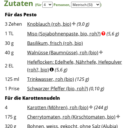
Zutaten
(für
Personen
,
)
Für das Pesto
3
Zehen
Knoblauch (roh, bio)
(9,0 g)
1
TL
Miso (Sojabohnenpaste, bio, roh?)
(5,6 g)
30
g
Basilikum, frisch (roh, bio)
40
g
Walnüsse (Baumnüsse), roh (bio)
Hefeflocken: Edelhefe, Nährhefe, Hefepulver
2
EL
(roh?, bio)
(5,6 g)
125
ml
Trinkwasser, roh (bio)
(125 g)
1
Prise
Schwarzer Pfeffer (bio, roh?)
(0,10 g)
Für die Karottennudeln
4
Karotten (Möhren), roh (bio)
(244 g)
175
g
Cherrytomaten, roh (Kirschtomaten, bio)
320
g
Bohnen, weiss, gekocht, ohne Salz (Alubia)