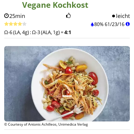
Vegane Kochkost
25min
leicht
80%
61
/
23
/
16
Ω-6 (LA, 4g)
:
Ω-3 (ALA, 1g)
=
4:1
© Courtesy of Antonis Achilleos, Unimedica Verlag