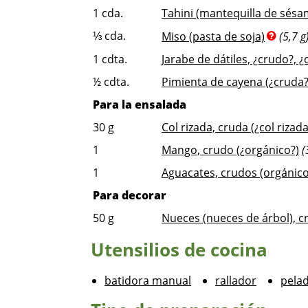
1
cda.
Tahini (mantequilla de sésa
⅓
cda.
Miso (pasta de soja)
(5,7 g
1
cdta.
Jarabe de dátiles, ¿crudo?, 
½
cdta.
Pimienta de cayena (¿cruda?
Para la ensalada
30
g
Col rizada, cruda (¿col rizad
1
Mango, crudo (¿orgánico?)
(
1
Aguacates, crudos (orgánico
Para decorar
50
g
Nueces (nueces de árbol), c
Utensilios de cocina
batidora manual
rallador
pela