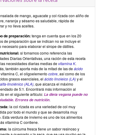
rvaciones sobre la receta
ensalada de mango, aguacate y col rizada con aliño de
bre, naranja y sésamo es saludable, rápida de
ar y no lleva aceites.
o de preparación:
tenga en cuenta que en los 20
os de preparación que se indican no se incluye el
 necesario para elaborar el sirope de dátiles.
 nutricional:
si tomamos como referencia las
ades Diarias Orientativas, una ración de esta receta
 las necesidades diarias medias de
vitamina K
.
s, también aporta más de la mitad de las de
ácido
, vitamina C, el oligoelemento
cobre
, así como de los
cidos grasos esenciales, el
ácido linoleico (LA)
y el
alfa-linolénico (ALA)
, que alcanza el máximo
endado de 5:1. Encontrará más información al
to en el siguiente artículo:
La dieta vegana puede no
.
aludable.
Errores de nutrición
izada:
la col rizada es una variedad de col muy
dida por todo el mundo y que se desarrolla muy
. Esta verdura de invierno es uno de los alimentos
ás vitamina C contiene.
uma:
la cúrcuma fresca tiene un sabor resinoso y
amente a quemado y la seca, que se usa mucho en la