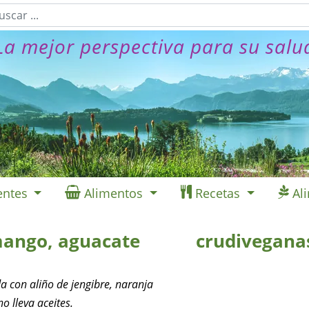
La mejor perspectiva para su salu
entes
Alimentos
Recetas
Al
mango, aguacate
crudivegana
a con aliño de jengibre, naranja
o lleva aceites.