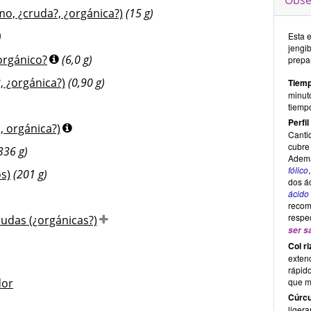
Obse
mo, ¿cruda?, ¿orgánica?)
(15 g)
)
Esta 
jengi
¿orgánico?
(6,0 g)
prepar
, ¿orgánica?)
(0,90 g)
Tiemp
minut
tiempo
Perfil
a, orgánica?)
Cantid
cubre
336 g)
Ademá
f
ólico
s)
(201 g)
dos á
ácido 
recom
respec
rudas (¿orgánicas?)
ser s
Col r
exten
rápido
dor
que m
Cúrc
liger