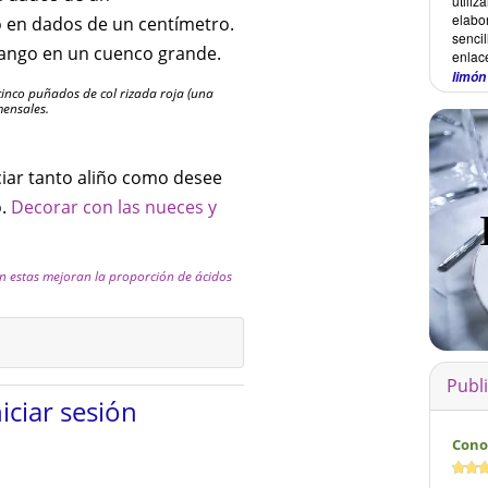
utiliz
elabor
lo en dados de un centímetro.
sencil
 mango en un cuenco grande.
enlace
limón
cinco puñados de col rizada roja (una
mensales.
ciar tanto aliño como desee
o.
Decorar con las nueces y
ien estas mejoran la proporción de ácidos
Publ
niciar sesión
Cono