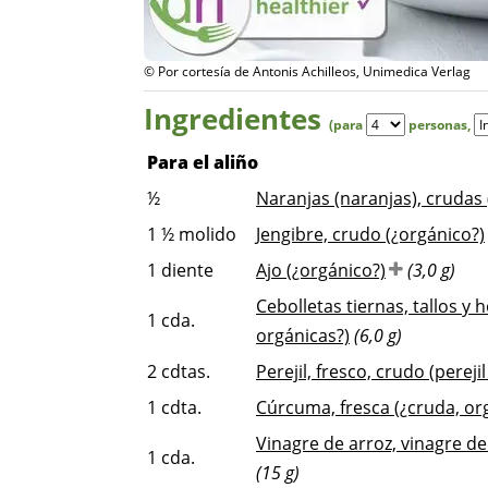
© Por cortesía de Antonis Achilleos, Unimedica Verlag
Ingredientes
(para
personas
,
Para el aliño
½
Naranjas (naranjas), crudas 
1 ½
molido
Jengibre, crudo (¿orgánico?)
1
diente
Ajo (¿orgánico?)
(3,0 g)
Cebolletas tiernas, tallos y
1
cda.
orgánicas?)
(6,0 g)
2
cdtas.
Perejil, fresco, crudo (perejil
1
cdta.
Cúrcuma, fresca (¿cruda, or
Vinagre de arroz, vinagre de
1
cda.
(15 g)