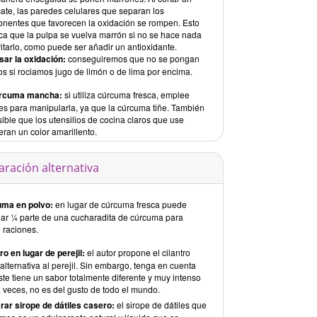
ate, las paredes celulares que separan los
nentes que favorecen la oxidación se rompen. Esto
ca que la pulpa se vuelva marrón si no se hace nada
itarlo, como puede ser añadir un antioxidante.
sar la oxidación:
conseguiremos que no se pongan
os si rociamos jugo de limón o de lima por encima.
úrcuma mancha:
si utiliza cúrcuma fresca, emplee
es para manipularla, ya que la cúrcuma tiñe. También
ible que los utensilios de cocina claros que use
ran un color amarillento.
aración alternativa
ma en polvo:
en lugar de cúrcuma fresca puede
ar ¼ parte de una cucharadita de cúrcuma para
 raciones.
ro en lugar de perejil:
el autor propone el cilantro
lternativa al perejil. Sin embargo, tenga en cuenta
te tiene un sabor totalmente diferente y muy intenso
a veces, no es del gusto de todo el mundo.
rar sirope de dátiles casero:
el sirope de dátiles que