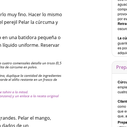
aguac
compo
llarlo muy fino. Hacer lo mismo
provo
por ev
el perejil Pelar la cúrcuma y
Retra
oscur
iño en una batidora pequeña o
La c
guant
 líquido uniforme. Reservar
es pos
adquie
 cuatro comensales detalla un trozo (0,5
Prep
ita de cúrcuma en polvo.
na, duplique la cantidad de ingredientes
arde el aliño restante en un frasco de
Cúrcu
emple
cuatro
 tahini a la mitad.
nzana) y un enlace a la receta original
Cilant
como a
que es
que, 
 grandes. Pelar el mango,
Prepa
en dados de un