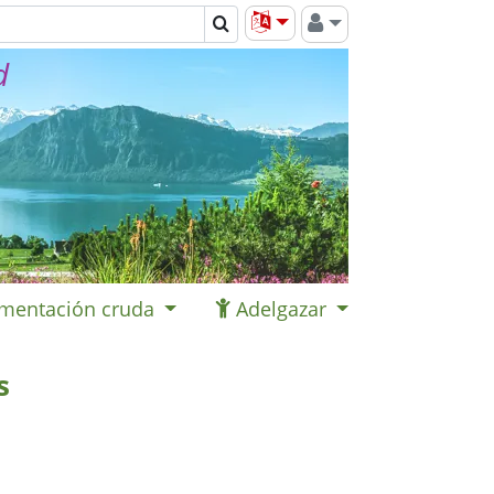
d
imentación cruda
Adelgazar
s