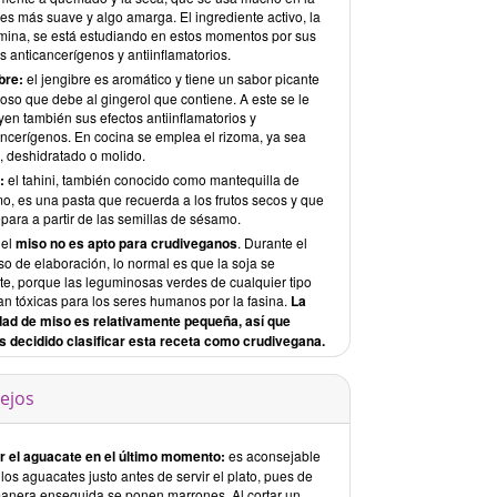
 es más suave y algo amarga. El ingrediente activo, la
mina, se está estudiando en estos momentos por sus
s anticancerígenos y antiinflamatorios.
bre:
el jengibre es aromático y tiene un sabor picante
oso que debe al gingerol que contiene. A este se le
yen también sus efectos antiinflamatorios y
ancerígenos. En cocina se emplea el rizoma, ya sea
, deshidratado o molido.
:
el tahini, también conocido como mantequilla de
o, es una pasta que recuerda a los frutos secos y que
para a partir de las semillas de sésamo.
:
el
miso no es apto para crudiveganos
. Durante el
so de elaboración, lo normal es que la soja se
nte, porque las leguminosas verdes de cualquier tipo
an tóxicas para los seres humanos por la fasina.
La
dad de miso es relativamente pequeña, así que
 decidido clasificar esta receta como crudivegana.
ejos
r el aguacate en el último momento:
es aconsejable
 los aguacates justo antes de servir el plato, pues de
manera enseguida se ponen marrones. Al cortar un