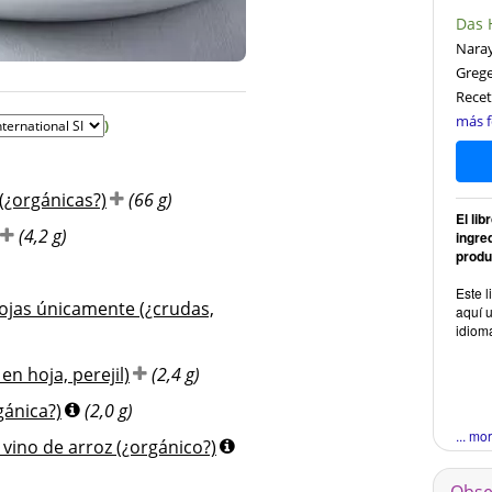
Das 
Naray
Greg
Recet
más f
)
(¿orgánicas?)
(66 g)
El li
(4,2 g)
ingre
produ
Este l
 hojas únicamente (¿crudas,
aquí u
idiom
 en hoja, perejil)
(2,4 g)
gánica?)
(2,0 g)
... mo
 vino de arroz (¿orgánico?)