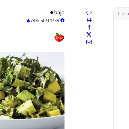
baja
Libr
74%
50
/
11
/
39