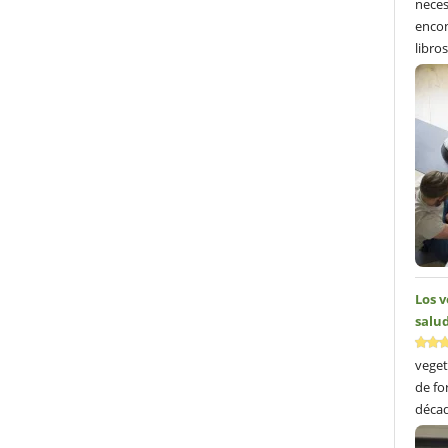
neces
encon
libros
Los 
salud
veget
de fo
décad