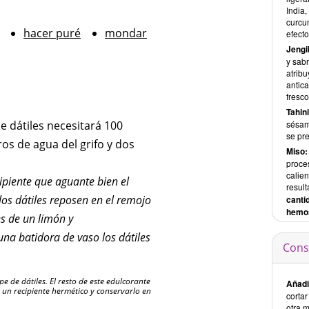
India,
curcu
hacer puré
mondar
efecto
Jengi
y sabr
atribu
antic
fresco
Tahini
de dátiles necesitará 100
sésam
se pre
ros de agua del grifo y dos
Miso
proce
calie
cipiente que aguante bien el
result
 los dátiles reposen en el remojo
canti
hemos
es de un limón y
 una batidora de vaso los dátiles
Cons
e de dátiles. El resto de este edulcorante
Añadi
 un recipiente hermético y conservarlo en
cortar
otra 