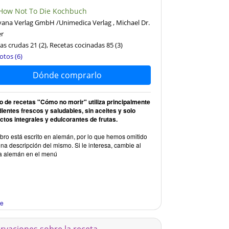
How Not To Die Kochbuch
ana Verlag GmbH /Unimedica Verlag , Michael Dr.
er
as crudas 21
(2)
, Recetas cocinadas 85
(3)
otos (6)
Dónde comprarlo
bro de recetas "Cómo no morir" utiliza principalmente
dientes frescos y saludables, sin aceites y solo
ctos integrales y edulcorantes de frutas.
ibro está escrito en alemán, por lo que hemos omitido
na descripción del mismo. Si le interesa, cambie al
a alemán en el menú
re