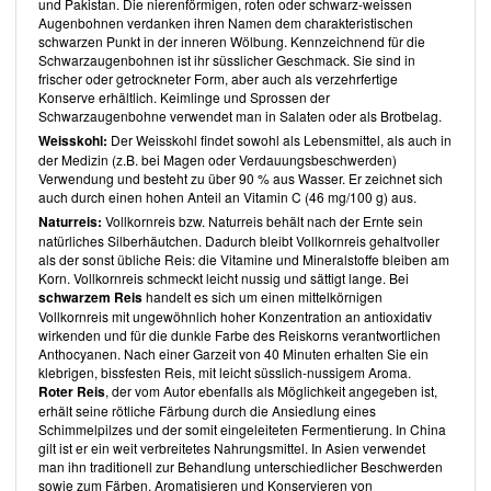
verwendeten Lebensmittel aus dem Täglichen Dutzend angegeben.
und Pakistan. Die nierenförmigen, roten oder schwarz-weissen
Die anschaulichen Bilder zu jedem Rezept regen zum Nachbereiten
Augenbohnen verdanken ihren Namen dem charakteristischen
an. Eine zusätzliche Angabe einer Zubereitungszeit wäre eine
schwarzen Punkt in der inneren Wölbung. Kennzeichnend für die
hilfreiche Ergänzung.
Schwarzaugenbohnen ist ihr süsslicher Geschmack. Sie sind in
frischer oder getrockneter Form, aber auch als verzehrfertige
Nudeln, Reis und Getreide kommen ausschliesslich als Vollkorn vor.
Konserve erhältlich. Keimlinge und Sprossen der
Etwa ein Drittel der Rezepte enthalten Hülsenfrüchte, wobei es dem
Schwarzaugenbohne verwendet man in Salaten oder als Brotbelag.
Leser im Allgemeinen zur Auswahl steht, diese selbst zu kochen oder
auf Konserven zurückzugreifen. Praktisch ist, dass die in den
Weisskohl:
Der Weisskohl findet sowohl als Lebensmittel, als auch in
Grundrezepten aufgeführten Rezepte, wie Dattelsirup und
der Medizin (z.B. bei Magen oder Verdauungsbeschwerden)
Gemüsebrühe, bei den Gerichten zum Einsatz kommen. An anderen
Verwendung und besteht zu über 90 % aus Wasser. Er zeichnet sich
Stellen jedoch kommen leider Fertigprodukte, wie Tortillas, Brot und
auch durch einen hohen Anteil an Vitamin C (46 mg/100 g) aus.
Konserven, hauptsächlich stückige Tomaten, anstelle von
Naturreis:
Vollkornreis bzw. Naturreis behält nach der Ernte sein
unverarbeiteten Produkten zum Einsatz. Zum Würzen greift
Dr.
natürliches Silberhäutchen. Dadurch bleibt Vollkornreis gehaltvoller
Michael Greger
bei der Hälfte der Rezepte auf Misopaste zurück.
als der sonst übliche Reis: die Vitamine und Mineralstoffe bleiben am
Hefeflocken und Tahini sind ebenfalls oft Bestandteil der
Korn. Vollkornreis schmeckt leicht nussig und sättigt lange. Bei
Rezepte. Eine noch konsequentere Verfolgung, im Hinblick auf die
schwarzem Reis
handelt es sich um einen mittelkörnigen
Verwendung unverarbeiteter Produkte, wäre wünschenswert.
Vollkornreis mit ungewöhnlich hoher Konzentration an antioxidativ
Erfreulicherweise kommen alle Rezepte ohne Zusatz von
wirkenden und für die dunkle Farbe des Reiskorns verantwortlichen
zugesetztem Öl aus. Auch Zucker kommt kein einziges Mal zum
Anthocyanen. Nach einer Garzeit von 40 Minuten erhalten Sie ein
Einsatz. Einziges verwendetes Süssungsmittel ist Fruchtsüsse in
klebrigen, bissfesten Reis, mit leicht süsslich-nussigem Aroma.
Form von frischen, oder getrockneten Früchten und manchmal
Roter Reis
, der vom Autor ebenfalls als Möglichkeit angegeben ist,
Dattelzucker (bestehend aus geriebenen Datteln). Was die Nüsse
erhält seine rötliche Färbung durch die Ansiedlung eines
anbelangt, so kommen Cashewnüsse, welche ein schlechtes
Schimmelpilzes und der somit eingeleiteten Fermentierung. In China
Verhältnis von Omega-6 zu Omega-3-Fettsäuren aufweisen, selten
gilt ist er ein weit verbreitetes Nahrungsmittel. In Asien verwendet
vor.
man ihn traditionell zur Behandlung unterschiedlicher Beschwerden
Dr. Michael Greger
ist es gelungen, sich mit dem
Das How Not To Die
sowie zum Färben, Aromatisieren und Konservieren von
Kochbuch
von anderen Autoren vieler veganer Kochbücher