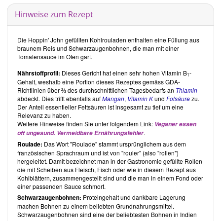
Kritische Buchrezensionen
Hinweise zum Rezept
Seit August 2018 sprechen wir die Verwendung von nicht
besonders gesunden Zutaten gezielter an.
Betroffene Buchrezepte
belassen wir zwar im Original, ergänzen sie aber durch gesündere
Die Hoppin' John gefüllten Kohlrouladen enthalten eine Füllung aus
Tochterrezepte.
braunem Reis und Schwarzaugenbohnen, die man mit einer
Tomatensauce im Ofen gart.
Gesamteindruck
Nährstoffprofil:
Dieses Gericht hat einen sehr hohen Vitamin B
-
1
Dr. Michael Greger
verwendet ungerne den Begriff
vegan
, der sich
Gehalt, weshalb eine Portion dieses Rezeptes gemäss GDA-
durch das was wir nicht essen definiert. Vielmehr bevorzugt er der
Richtlinien über ⅔ des durchschnittlichen Tagesbedarfs an
Thiamin
Begriff
vollwertige pflanzenbasierte Ernährung
. Unter vollwertig
abdeckt. Dies trifft ebenfalls auf
Mangan
,
Vitamin K
und
Folsäure
zu.
versteht er Lebensmittel, die nicht zu stark verarbeitet sind- denen
Der Anteil essentieller Fettsäuren ist insgesamt zu tief um eine
also weder Gutes entzogen, noch Schlechtes hinzugefügt wurde. Im
Relevanz zu haben.
Kochbuch konzentriert sich
Dr. Michael Greger
auf "das Tägliche
Weitere Hinweise finden Sie unter folgendem Link:
Veganer essen
Dutzend" – auf die Lebensmittel, die man seinem Körper seiner
.
oft ungesund. Vermeidbare Ernährungsfehler
Meinung nach täglich in ausreichender Menge für einen gesunden
Roulade:
Das Wort "Roulade" stammt ursprünglichem aus dem
Lebensstil zuführen sollte. Er macht deutlich, dass es darauf
französischen Sprachraum und ist von "rouler" (also "rollen")
ankommt, was man alltäglich isst. Dagegen wirke sich weniger aus,
hergeleitet. Damit bezeichnet man in der Gastronomie gefüllte Rollen
was man zu speziellen Anlässen, wie Geburtstagen und
die mit Scheiben aus Fleisch, Fisch oder wie in diesem Rezept aus
Weihnachten ässe.
Kohlblättern, zusammengestellt sind und die man in einem Fond oder
Das How Not To Die Kochbuch- über 100 Rezepte, die Krankheiten
einer passenden Sauce schmort.
vorbeugen und heilen
von
Dr. Michael Greger
beinhaltet eine grosse
Auswahl internationaler, kreativer Rezepte. Die Rezepte sind klar
Schwarzaugenbohnen:
Proteingehalt und dankbare Lagerung
strukturiert. So verfügt jedes Rezept über eine Portionsangabe und
machen Bohnen zu einem beliebten Grundnahrungsmittel.
den Schwierigkeitsgrad. Des Weiteren sind die im jeweiligen Rezept
Schwarzaugenbohnen sind eine der beliebtesten Bohnen in Indien