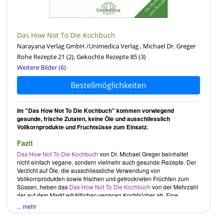
Das How Not To Die Kochbuch
Narayana Verlag GmbH /Unimedica Verlag , Michael Dr. Greger
Rohe Rezepte 21
(2)
, Gekochte Rezepte 85
(3)
Weitere Bilder (6)
Bestellmöglichkeiten
Im "Das How Not To Die Kochbuch" kommen vorwiegend
gesunde, frische Zutaten, keine Öle und ausschliesslich
Vollkornprodukte und Fruchtsüsse zum Einsatz.
Fazit
Das How Not To Die Kochbuch
von
Dr. Michael Greger
beinhaltet
nicht einfach vegane, sondern vielmehr auch gesunde Rezepte. Der
Verzicht auf Öle, die ausschliessliche Verwendung von
Vollkornprodukten sowie frischen und getrockneten Früchten zum
Süssen, heben das
Das How Not To Die Kochbuch
von der Mehrzahl
der auf dem Markt erhältlichen veganen Kochbücher ab. Eine
konsequentere Verfolgung der Verwendung unverarbeiteterer
... mehr
Produkte könnte dies zusätzlich unterstreichen.