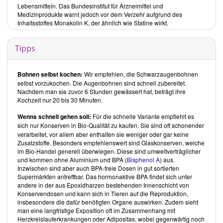
Lebensmitteln. Das Bundesinstitut für Arzneimittel und
abzuheben.
Medizinprodukte warnt jedoch vor dem Verzehr aufgrund des
Das How Not To Die Kochbuch
von
Dr. Michael Greger
ist beim
Inhaltsstoffes Monakolin K, der ähnlich wie Statine wirkt.
Unimedica Verlag
oder bei
Amazon
erhältlich.
Über den Autor
Tipps
Dr. Michael Greger
ist ein international renommierter Arzt und
Ernährungswissenschaftler. Bekanntheit erlangte er als Begründer
des Online-Informationsportals
Nutritionfacts
und durch den
Bohnen selbst kochen:
Wir empfehlen, die Schwarzaugenbohnen
Bestseller
How Not To Die
.
selbst vorzukochen. Die Augenbohnen sind schnell zubereitet.
Nachdem man sie zuvor 6 Stunden gewässert hat, beträgt ihre
Inhalt des Buches
Kochzeit nur 20 bis 30 Minuten.
Das How Not To Die Kochbuch
beginnt mit einer Einführung, in der
Dr. Michael Greger
aufzeigt, welche Rolle die Ernährung beim
Wenns schnell gehen soll:
Für die schnelle Variante
empfiehlt es
Verhindern und Heilen der 15 häufigsten Todesursachen in der
sich nur Konserven in Bio-Qualität
zu kaufen. Sie sind oft schonender
westlichen Welt spielt. Im Kapitel
Das Tägliche Dutzend
weist er
verarbeitet, vor allem aber enthalten sie weniger oder gar keine
auf 12 Lebensmittel hin, die Teil der alltäglichen Ernährung sein
Zusatzstoffe. Besonders empfehlenswert sind Glaskonserven, welche
sollten.
im Bio-Handel generell überwiegen. Diese sind umweltverträglicher
Die Rezepte sind in 12 Kapitel untergliedert:
und kommen ohne Aluminium und BPA (
Bisphenol A
) aus.
Inzwischen sind aber auch BPA-freie Dosen in gut sortierten
Grundrezepte
Supermärkten antreffbar. Das hormonaktive BPA findet sich unter
Frühstück
andere in der aus Epoxidharzen bestehenden Innenschicht von
Snacks, Dips und Aufstriche
Konservendosen und kann sich in Tieren auf die Reproduktion,
insbesondere die dafür benötigten Organe auswirken. Zudem sieht
Suppen und Chilis
man eine langfristige Exposition oft im Zusammenhang mit
Salate und Dressings
Herzkreislauferkrankungen oder Adipositas, wobei gegenwärtig noch