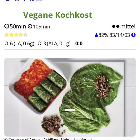
Vegane Kochkost
50min
mittel
105min
82%
83
/
14
/
03
Ω-6 (LA, 0.6g)
:
Ω-3 (ALA, 0.1g)
=
0:0
© Courtesy of Antonis Achilleos, Unimedica Verlag