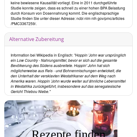
Burger, Wraps und mehr
keine bewiesene Kausalität vorliegt. Eine in 2011 durchgeführte
Studie konnte zeigen, dass es schnell zu einer hohen BPA Belastung
Veggie-geniale Hauptgerichte
durch Konsum von Dosennahrung kommt. Die englischsprachige
Bohnenspass
Studie finden Sie unter dieser Adresse: ncbi nlm nih gov/pmc/articles
Grossartiges Getreide
/PMC3367259/.
Beilagen
Süsses
Alternative Zubereitung
Getränke
Grundrezepte:
Information bei Wikipedia in Englisch:
"Hoppin 'John war ursprünglich
Hier finden Sie Rezepte wie die
Pikante Gewürz-Mischung
und selbst
ein Low Country - Nahrungsmittel, bevor er sich auf die gesamte
gemachten
Dattelsirup
, den Sie für einige der Rezepte verwenden
Bevölkerung des Südens ausbreitete. Hoppin' John hat sich
können.
möglicherweise aus Reis - und Bohnenmischungen entwickelt, die
den Unterhalt der versklavten Westafrikaner auf dem Weg nach
Frühstück:
Amerika waren. Hoppin 'John wurde weiter auf ähnliche Lebensmittel
in Westafrika zurückgeführt, insbesondere auf das senegalesische
Süsses, wie der
Sommerliche Haferbrei
, beinhaltet viel Leinsamen
Gericht Thiebou Niebe."
und Nüsse. Aber auch herzhaftes, wie die
Süsskartoffelpfanne
, sind
aufgeführt.
Snacks, Dips und Aufstriche:
Hülsenfrüchte sind häufiger Bestandteil der Rezepte. Als Beispiel ist
die
Edamame-Guacamole
zu nennen.
Suppen und Chilis:
Rezepte finden
Fast alle der internationalen Gereichte enthalten Hülsenfrüchte und