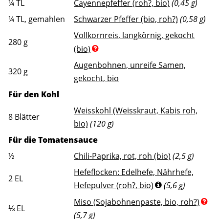
¼
TL
Cayennepfeffer (roh?, bio)
(0,45 g)
¼
TL, gemahlen
Schwarzer Pfeffer (bio, roh?)
(0,58 g)
Vollkornreis, langkörnig, gekocht
280
g
(bio)
Augenbohnen, unreife Samen,
320
g
gekocht, bio
Für den Kohl
Weisskohl (Weisskraut, Kabis roh,
8
Blätter
bio)
(120 g)
Für die Tomatensauce
½
Chili-Paprika, rot, roh (bio)
(2,5 g)
Hefeflocken: Edelhefe, Nährhefe,
2
EL
Hefepulver (roh?, bio)
(5,6 g)
Miso (Sojabohnenpaste, bio, roh?)
⅓
EL
(5,7 g)