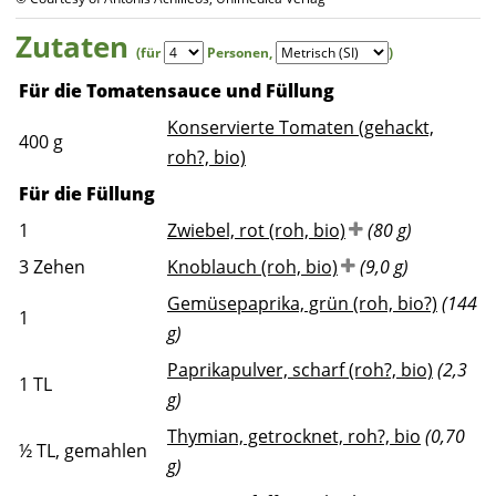
Zutaten
(für
Personen
,
)
Für die Tomatensauce und Füllung
Konservierte Tomaten (gehackt,
400
g
roh?, bio)
Für die Füllung
1
Zwiebel, rot (roh, bio)
(80 g)
3
Zehen
Knoblauch (roh, bio)
(9,0 g)
Gemüsepaprika, grün (roh, bio?)
(144
1
g)
Paprikapulver, scharf (roh?, bio)
(2,3
1
TL
g)
Thymian, getrocknet, roh?, bio
(0,70
½
TL, gemahlen
g)