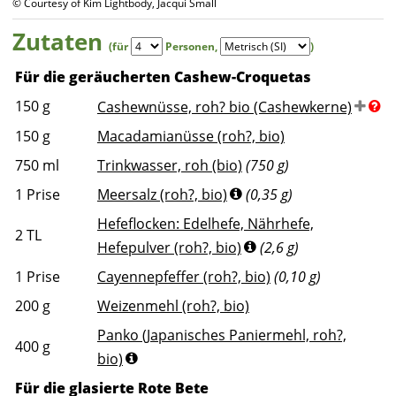
© Courtesy of Kim Lightbody, Jacqui Small
Zutaten
(für
Personen
,
)
Für die geräucherten Cashew-Croquetas
150
g
Cashewnüsse, roh? bio (Cashewkerne)
150
g
Macadamianüsse (roh?, bio)
750
ml
Trinkwasser, roh (bio)
(750 g)
1
Prise
Meersalz (roh?, bio)
(0,35 g)
Hefeflocken: Edelhefe, Nährhefe,
2
TL
Hefepulver (roh?, bio)
(2,6 g)
1
Prise
Cayennepfeffer (roh?, bio)
(0,10 g)
200
g
Weizenmehl (roh?, bio)
Panko (Japanisches Paniermehl, roh?,
400
g
bio)
Für die glasierte Rote Bete