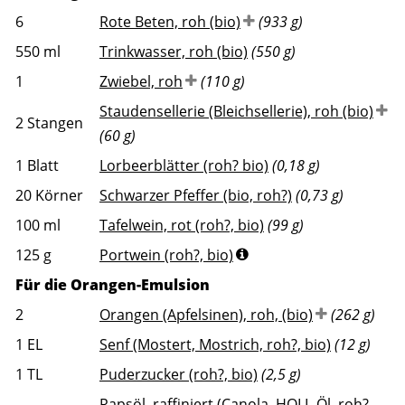
6
Rote Beten, roh (bio)
(933 g)
550
ml
Trinkwasser, roh (bio)
(550 g)
1
Zwiebel, roh
(110 g)
Staudensellerie (Bleichsellerie), roh (bio)
2
Stangen
(60 g)
1
Blatt
Lorbeerblätter (roh? bio)
(0,18 g)
20
Körner
Schwarzer Pfeffer (bio, roh?)
(0,73 g)
100
ml
Tafelwein, rot (roh?, bio)
(99 g)
125
g
Portwein (roh?, bio)
Für die Orangen-Emulsion
2
Orangen (Apfelsinen), roh, (bio)
(262 g)
1
EL
Senf (Mostert, Mostrich, roh?, bio)
(12 g)
1
TL
Puderzucker (roh?, bio)
(2,5 g)
Rapsöl, raffiniert (Canola, HOLL-Öl, roh?,