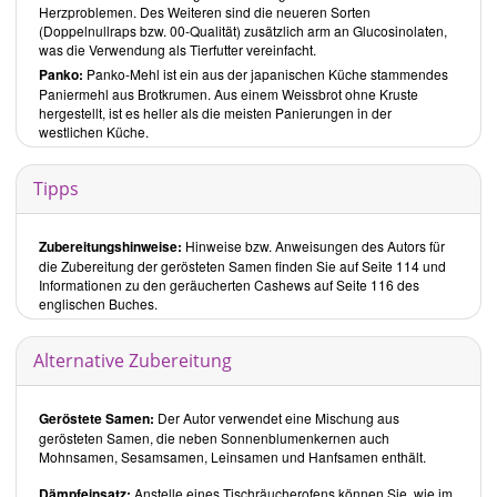
Herzproblemen. Des Weiteren sind die neueren Sorten
(Doppelnullraps bzw. 00-Qualität) zusätzlich arm an Glucosinolaten,
Snacks:
was die Verwendung als Tierfutter vereinfacht.
Hier finden Sie viel, vorwiegend mediterranes Fingerfood wie
Panko:
Panko-Mehl ist ein aus der japanischen Küche stammendes
gebackene Samen, frittierte Gemüse, im Ofen gebackene Crisps,
Paniermehl aus Brotkrumen. Aus einem Weissbrot ohne Kruste
Dips und Chutneys. Beispiele für aufgeführte Rezepte sind
Tempura
hergestellt, ist es heller als die meisten Panierungen in der
Kale
(Tempura Grünkohl),
Garlic Panisse
(Knoblauch Panisse) und
westlichen Küche.
das
Fig Chutney
(Feigenchutney). Bedingt durch die
Zubereitungsarten, weisen die Mehrheit der Rezepte einen zum Teil
recht hohen Ölgehalt auf.
Tipps
Suppen, Pasteten & leichte Mittagessen:
Neben Suppen und Pasteten finden sich Pickles (eingelegtes
Zubereitungshinweise:
Hinweise bzw. Anweisungen des Autors für
Gemüse) und leichte Gemüsegerichte die sowohl als Lunch, als auch
die Zubereitung der gerösteten Samen finden Sie auf Seite 114 und
als Vorspeise geeignet sind. Lediglich für ein Gericht, wo Bohnen aus
Informationen zu den geräucherten Cashews auf Seite 116 des
der Dose zum Einsatz kommen, greift der Autor auf Konserven
englischen Buches.
zurück. Die Gerichte sind sehr facettenreich, wobei bei etwa einem
Viertel die benötigte Ölmenge recht hoch ist. Als Beispiele sind die
Pea and Herb Soup with Almond Foam
(Erbsen-Kräuter-Suppe mit
Alternative Zubereitung
Mandelschaum), das
Carrot & Cashew Pâté with Rye Crisp Breads
and Pickles
(Karotten & Cashew Pastete mit Roggenknäckebrot und
Pickles)
sowie die
Roasted Donkey Carrots with Cashew Cheese and
Geröstete Samen:
Der Autor verwendet eine Mischung aus
Seeded Buckwheat
(Gerösteten Karotten mit Cashewkäse und
gerösteten Samen, die neben Sonnenblumenkernen auch
Buchweizen) genannt.
Mohnsamen, Sesamsamen, Leinsamen und Hanfsamen enthält.
Salate:
Dämpfeinsatz:
Anstelle eines Tischräucherofens können Sie, wie im