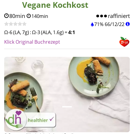
Vegane Kochkost
80min
raffiniert
140min
71%
66
/
12
/
22
Ω-6 (LA, 7g)
:
Ω-3 (ALA, 1.6g)
=
4:1
Klick Original Buchrezept