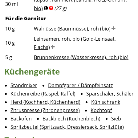
30
ml
bio)
(27 g)
Für die Garnitur
10
g
Walnüsse (Baumnüsse), roh (bio)
Leinsamen, roh, bio (Gold-Leinsaat,
10
g
Flachs)
5
g
Brunnenkresse (Wasserkresse), roh (bio)
Küchengeräte
Standmixer
Dampfgarer / Dämpfeinsatz
Küchenreibe (Raspel, Raffel)
Sparschäler, Schäler
Herd (Kochherd, Küchenherd)
Kühlschrank
Zitruspresse (Zitronenpresse)
Kochtopf
Backofen
Backblech (Kuchenblech)
Sieb
Spritzbeutel (Spritzsack, Dressiersack, Spritztüte)