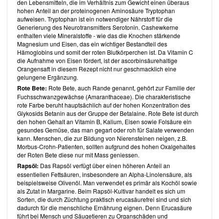
den Lebensmitteln, die im Verhältnis zum Gewicht einen überaus
hohen Anteil an der proteinogenen Aminosäure Tryptophan
Über den Autor
aufweisen. Tryptophan ist ein notwendiger Nährstoff für die
Richard Buckley
, bereits vegetarisch aufgewachsen, studierte
Generierung des Neurotransmitters Serotonin. Cashewkerne
zunächst englische Literatur, bevor er sich beruflich der
enthalten viele Mineralstoffe - wie das die Knochen stärkende
vegetarischen Küche zuwandte. Mittlerweile ist er Inhaber der
Acorn
Magnesium und Eisen, das ein wichtiger Bestandteil des
Vegetarian Kitchen
in Bath, UK, welches man zu den besten
Hämoglobins und somit der roten Blutkörperchen ist. Da Vitamin C
vegetarischen Restaurants weltweit zählt.
die Aufnahme von Eisen fördert, ist der ascorbinsäurehaltige
Orangensaft in diesem Rezept nicht nur geschmacklich eine
Inhalt des Buches
gelungene Ergänzung.
Plants Taste Better
beginnt mit einer Einleitung (
introduction
) zum
Rote Bete:
Rote Bete, auch Rande genannt, gehört zur Familie der
Kochen mit Pflanzen. Im Kapitel "das Handwerk des
Fuchsschwanzgewächse (Amaranthaceae). Die charakteristische
pflanzenbasierten Kochens" (
the craft of plant-based cooking
) geht es
rote Farbe beruht hauptsächlich auf der hohen Konzentration des
unter anderem um Aromen (
flavour
), Geschmack (
taste
), Textur
Glykosids Betanin aus der Gruppe der Betalaine. Rote Bete ist durch
(
texture
) und die notwenigen Küchenutensilien (
equipment
).
den hohen Gehalt an Vitamin B, Kalium, Eisen sowie Folsäure ein
Die Rezepte sind in 6 Kapitel unterteilt:
gesundes Gemüse, das man gegart oder roh für Salate verwenden
Snacks (
snacks
)
kann. Menschen, die zur Bildung von Nierensteinen neigen, z.B.
Morbus-Crohn-Patienten, sollten aufgrund des hohen Oxalgehaltes
Suppen, Pasteten & leichte Mittagessen (
soups, pâtés &
der Roten Bete diese nur mit Mass geniessen.
light lunches
)
Rapsöl:
Das Rapsöl verfügt über einen höheren Anteil an
Salate (
salads
)
essentiellen Fettsäuren, insbesondere an Alpha-Linolensäure, als
Hauptgerichte (
mains
)
beispielsweise Olivenöl. Man verwendet es primär als Kochöl sowie
als Zutat in Margarine. Beim Rapsöl-Kultivar handelt es sich um
Desserts (
desserts
)
Sorten, die durch Züchtung praktisch erucasäurefrei sind und sich
Brote (
breads
)
dadurch für die menschliche Ernährung eignen. Denn Erucasäure
führt bei Mensch und Säugetieren zu Organschäden und
Rezepte