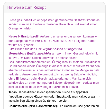
diejenigen, die eine Herausforderung suchen.
Hinweise zum Rezept
Gesamteindruck
Plants Taste Better
– Delicious Plant-Based Recipes, from Root to
Fruit
(Planzen schmecken besser - köstliche pflanzenbasierte
Diese gesundheitlich angepassten geräucherten Cashew-Croquetas
Rezepte von der Wurzel bis zur Frucht) beinhaltet viele innovative,
serviert man mit in Portwein glasierter Roter Bete und aromatischer
mediterrane Gerichte auf gehobenem Niveau. Die Zutaten der
Orangenemulsion.
zumeist zeitaufwendigen Gerichte sind bis auf wenige Ausnahmen
frisch und nach Anschaffung einiger einzelner in jedem
Neues Nährstoffprofil:
Aufgrund unserer Anpassungen konnten wir
Biosupermarkt zu finden.
den Salzgehalt von 160 % auf 60 % senken. Den Fettgehalt haben
Bei der Mehrzahl der Rezepte ist der Anteil an zugesetztem Öl
wir um 5 % gesenkt.
erfreulich gering gehalten. Zucker findet sich hauptsächlich in den
Bitte klicken Sie den Link
Veganer essen oft ungesund.
wenigen Desserts wieder. Da die Mehrheit der Rezepte
an, wenn Ihnen Gesundheit wichtig
Vermeidbare Ernährungsfehler
anspruchsvoll sind und nicht selten viele verschiedene Arbeitsschritte
ist. Prof. Dr. Dean Ornish und weitere amerikanische
beinhalten, wäre eine Angabe der Zubereitungszeit wünschenswert.
Gesundheitsförderer empfehlen, Öl möglichst zu meiden. Aus diesem
Abbildungen existieren zu vielen, aber nicht allen Gerichten. Hilfreich
Grund haben wir die Ölmenge in diesem Rezept reduziert. Wir haben
sind die zusätzlichen Erklärungen, wie die zur Zubereitung der
ebenfalls bewusst aus gesundheitlichen Gründen die Menge an Salz
verschiedenen Pasta-Sorten.
reduziert. Verwenden Sie grundsätzlich so wenig Salz wie möglich,
ohne Einbussen beim Geschmack zu erlangen. Man kann sich
Plants Taste Better
– Delicious Plant-Based Recipes, from Root to
schrittweise an einen geringeren Salzgehalt gewöhnen, sodass man
Fruit
von
Richard Buckley
beinhaltet eine Fülle ausgefallener,
schliesslich mit deutlich weniger auskommt als zuvor.
vornehmlich mediterraner, naturnaher, veganer Gerichte der
gehobenen Klasse. Da die Zubereitung nicht selten Konzentration für
Tapas:
Tapas dienen in der spanischen Küche als Appetizer
paralleles Arbeiten und gute Planung voraussetzt, ist das Buch für
(appetitanregende Häppchen) oder Snacks, die man kalt oder warm -
spezielle Anlässe und vornehmlich erfahrene Köche vorbehalten.
meist in Begleitung eines Getränkes - serviert.
Plants Taste Better
von
Richard Buckley
ist bei
The Quarto Group
Cashewkerne (bzw. Cashewnüsse):
Die Cashewnüsse gehören zu
oder bei
Amazon
erhältlich.