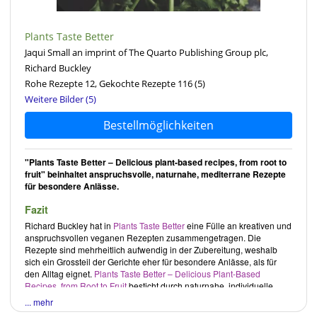
Plants Taste Better
Jaqui Small an imprint of The Quarto Publishing Group plc,
Richard Buckley
Rohe Rezepte 12, Gekochte Rezepte 116
(5)
Weitere Bilder (5)
Bestellmöglichkeiten
"Plants Taste Better – Delicious plant-based recipes, from root to
fruit" beinhaltet anspruchsvolle, naturnahe, mediterrane Rezepte
für besondere Anlässe.
Fazit
Richard Buckley
hat in
Plants Taste Better
eine Fülle an kreativen und
anspruchsvollen veganen Rezepten zusammengetragen. Die
Rezepte sind mehrheitlich aufwendig in der Zubereitung, weshalb
sich ein Grossteil der Gerichte eher für besondere Anlässe, als für
den Alltag eignet.
Plants Taste Better
– Delicious Plant-Based
Recipes, from Root to Fruit
besticht durch naturnahe, individuelle
Rezepte auf Restaurantniveau. Ein Kochbuch für den erfahrenen
... mehr
Koch, der nach Abwechslung in der veganen Küche sucht, oder für all