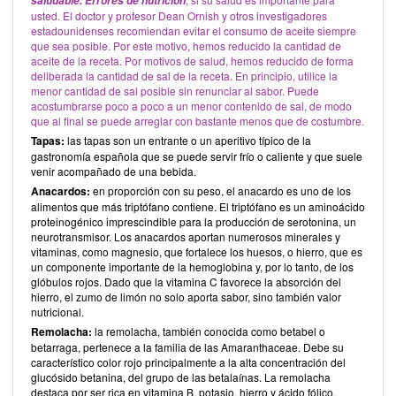
saludable.
Errores de nutrición
usted. El doctor y profesor Dean Ornish y otros investigadores
estadounidenses recomiendan evitar el consumo de aceite siempre
que sea posible. Por este motivo, hemos reducido la cantidad de
aceite de la receta. Por motivos de salud, hemos reducido de forma
deliberada la cantidad de sal de la receta. En principio, utilice la
menor cantidad de sal posible sin renunciar al sabor. Puede
acostumbrarse poco a poco a un menor contenido de sal, de modo
que al final se puede arreglar con bastante menos que de costumbre.
Tapas:
las tapas son un entrante o un aperitivo típico de la
gastronomía española que se puede servir frío o caliente y que suele
venir acompañado de una bebida.
Anacardos:
en proporción con su peso, el anacardo es uno de los
alimentos que más triptófano contiene. El triptófano es un aminoácido
proteinogénico imprescindible para la producción de serotonina, un
neurotransmisor. Los anacardos aportan numerosos minerales y
vitaminas, como magnesio, que fortalece los huesos, o hierro, que es
un componente importante de la hemoglobina y, por lo tanto, de los
glóbulos rojos. Dado que la vitamina C favorece la absorción del
hierro, el zumo de limón no solo aporta sabor, sino también valor
nutricional.
Remolacha:
la remolacha, también conocida como betabel o
betarraga, pertenece a la familia de las Amaranthaceae. Debe su
característico color rojo principalmente a la alta concentración del
glucósido betanina, del grupo de las betalaínas. La remolacha
destaca por ser rica en vitamina B, potasio, hierro y ácido fólico.