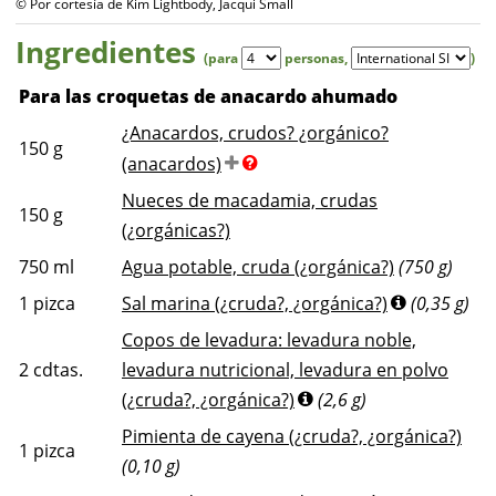
© Por cortesía de Kim Lightbody, Jacqui Small
Ingredientes
(para
personas
,
)
Para las croquetas de anacardo ahumado
¿Anacardos, crudos? ¿orgánico?
150
g
(anacardos)
Nueces de macadamia, crudas
150
g
(¿orgánicas?)
750
ml
Agua potable, cruda (¿orgánica?)
(750 g)
1
pizca
Sal marina (¿cruda?, ¿orgánica?)
(0,35 g)
Copos de levadura: levadura noble,
2
cdtas.
levadura nutricional, levadura en polvo
(¿cruda?, ¿orgánica?)
(2,6 g)
Pimienta de cayena (¿cruda?, ¿orgánica?)
1
pizca
(0,10 g)