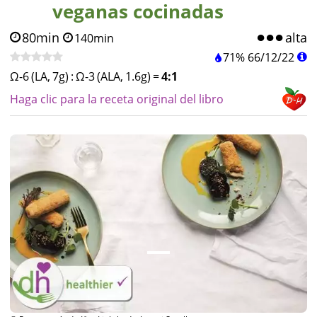
veganas cocinadas
80min
alta
140min
71%
66
/
12
/
22
Ω-6 (LA, 7g)
:
Ω-3 (ALA, 1.6g)
=
4:1
Haga clic para la receta original del libro