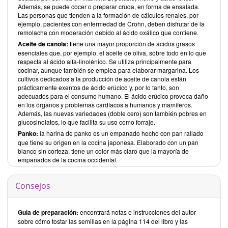
Además, se puede cocer o preparar cruda, en forma de ensalada.
Las personas que tienden a la formación de cálculos renales, por
ejemplo, pacientes con enfermedad de Crohn, deben disfrutar de la
remolacha con moderación debido al ácido oxálico que contiene.
Aceite de canola:
tiene una mayor proporción de ácidos grasos
esenciales que, por ejemplo, el aceite de oliva, sobre todo en lo que
respecta al ácido alfa-linolénico. Se utiliza principalmente para
cocinar, aunque también se emplea para elaborar margarina. Los
cultivos dedicados a la producción de aceite de canola están
prácticamente exentos de ácido erúcico y, por lo tanto, son
adecuados para el consumo humano. El ácido erúcico provoca daño
en los órganos y problemas cardíacos a humanos y mamíferos.
Además, las nuevas variedades (doble cero) son también pobres en
glucosinolatos, lo que facilita su uso como forraje.
Panko:
la harina de panko es un empanado hecho con pan rallado
que tiene su origen en la cocina japonesa. Elaborado con un pan
blanco sin corteza, tiene un color más claro que la mayoría de
empanados de la cocina occidental.
Consejos
Guía de preparación:
encontrará notas e instrucciones del autor
sobre cómo tostar las semillas en la página 114 del libro y las