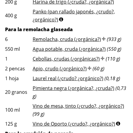
200
g
Harina de trigo (¿cruda?, ¿orgánica?)
Panko (pan rallado japonés, ¿crudo?,
400
g
¿orgánico?)
Para la remolacha glaseada
6
Remolacha, cruda (¿orgánica?)
(933 g)
550
ml
Agua potable, cruda (¿orgánica?)
(550 g)
1
Cebollas, crudas (¿orgánicas?)
(110 g)
2
pencas
Apio, crudo (¿orgánico?)
(60 g)
1
hoja
Laurel real (¿crudo? ¿orgánico?)
(0,18 g)
Pimienta negra (¿orgánica?, ¿cruda?)
(0,73
20
granos
g)
Vino de mesa, tinto (¿crudo?, ¿orgánico?)
100
ml
(99 g)
125
g
Vino de Oporto (¿crudo?, ¿orgánico?)