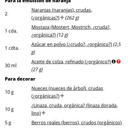
Para la emulsión de naranja
Naranjas (naranjas), crudas,
2
(¿orgánicas?)
(262 g)
Mostaza (Mostert, Mostrich, ¿cruda?,
1
cda.
¿orgánica?)
(12 g)
Azúcar en polvo (¿crudo?, ¿orgánico?)
(2,5
1
cdta.
g)
Aceite de colza, refinado (¿orgánico?)
30
ml
(27 g)
Para decorar
Nueces (nueces de árbol), crudas
10
g
(¿orgánicas?)
¿Linaza, cruda, orgánica? (linaza dorada,
10
g
lino)
5
g
Berros reales (berros), crudos (orgánicos)