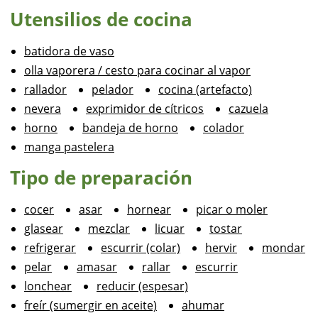
Utensilios de cocina
batidora de vaso
olla vaporera / cesto para cocinar al vapor
rallador
pelador
cocina (artefacto)
nevera
exprimidor de cítricos
cazuela
horno
bandeja de horno
colador
manga pastelera
Tipo de preparación
cocer
asar
hornear
picar o moler
glasear
mezclar
licuar
tostar
refrigerar
escurrir (colar)
hervir
mondar
pelar
amasar
rallar
escurrir
lonchear
reducir (espesar)
freír (sumergir en aceite)
ahumar