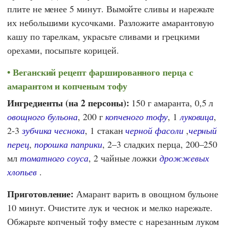
плите не менее 5 минут. Вымойте сливы и нарежьте
их небольшими кусочками. Разложите амарантовую
кашу по тарелкам, украсьте сливами и грецкими
орехами, посыпьте корицей.
Веганский рецепт фаршированного перца с
амарантом и копченым тофу
Ингредиенты (на 2 персоны):
150 г амаранта, 0,5 л
овощного бульона
, 200 г
копченого тофу
, 1
луковица
,
2-3
зубчика чеснока
, 1 стакан
черной фасоли
,
черный
перец
,
порошка паприки
, 2–3 сладких перца, 200–250
мл
томатного соуса
, 2 чайные ложки
дрожжевых
хлопьев
.
Приготовление:
Амарант варить в овощном бульоне
10 минут. Очистите лук и чеснок и мелко нарежьте.
Обжарьте копченый тофу вместе с нарезанным луком