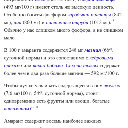
(493 мг/100 г) имеют столь же высокую ценность.
Особенно богаты фосфором
зародыши пшеницы
(842
8
мг),
чиа
(860 мг) и
пшеничные отруби
(1013 мг).
Обычно у нас слишком много фосфора, а не слишком
мало.
В 100 г амаранта содержится 248 мг
магния
(66%
суточной нормы) и это сопоставимо с
кедровыми
орехами
или
какао-бобами
.
Семена тыквы
содержат
более чем в два раза больше магния — 592 мг/100 г.
Чтобы лучше усваивать содержащееся в нем
железо
(7,6 мг/100 г; 54% суточной нормы), стоит
одновременно есть фрукты или овощи, богатые
8
витамином С.
Амарант содержит восемь наиболее важных