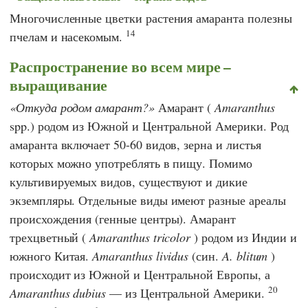
Многочисленные цветки растения амаранта полезны
14
пчелам и насекомым.
Распространение во всем мире –
выращивание
Откуда родом амарант?
Амарант (
Amaranthus
spp.) родом из Южной и Центральной Америки. Род
амаранта включает 50-60 видов, зерна и листья
которых можно употреблять в пищу. Помимо
культивируемых видов, существуют и дикие
экземпляры. Отдельные виды имеют разные ареалы
происхождения (генные центры). Амарант
трехцветный (
Amaranthus tricolor
) родом из Индии и
южного Китая.
Amaranthus lividus
(син.
A. blitum
)
происходит из Южной и Центральной Европы, а
20
Amaranthus dubius
— из Центральной Америки.