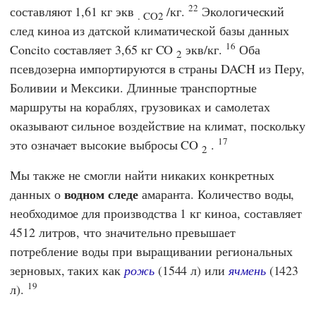
22
составляют 1,61 кг экв
/кг.
Экологический
. CO2
след киноа из датской климатической базы данных
16
Concito
составляет 3,65 кг CO
экв/кг.
Оба
2
псевдозерна импортируются в страны DACH из Перу,
Боливии и Мексики. Длинные транспортные
маршруты на кораблях, грузовиках и самолетах
оказывают сильное воздействие на климат, поскольку
17
это означает высокие выбросы CO
.
2
Мы также не смогли найти никаких конкретных
водном следе
данных о
амаранта. Количество воды,
необходимое для производства 1 кг киноа, составляет
4512 литров, что значительно превышает
потребление воды при выращивании региональных
зерновых, таких как
рожь
(1544 л) или
ячмень
(1423
19
л).