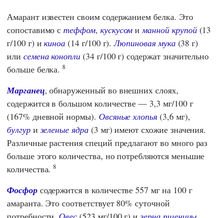
Амарант известен своим содержанием белка. Это
сопоставимо с
теффом
,
кускусом
и
манной крупой
(13
г/100 г) и
киноа
(14 г/100 г).
Люпиновая мука
(38 г)
или
семена конопли
(34 г/100 г) содержат значительно
8
больше белка.
Марганец
, обнаруженный во внешних слоях,
содержится в большом количестве — 3,3 мг/100 г
(167% дневной нормы).
Овсяные хлопья
(3,6 мг),
булгур
и
зеленые ядра
(3 мг) имеют схожие значения.
Различные растения специй предлагают во много раз
больше этого количества, но потребляются меньшие
8
количества.
Фосфор
содержится в количестве 557 мг на 100 г
амаранта. Это соответствует 80% суточной
потребности.
Овес
(523 мг/100 г) и
зерна пшеницы