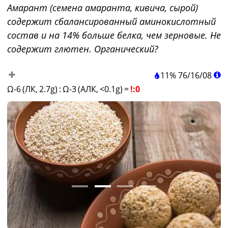
Амарант (семена амаранта, кивича, сырой)
содержит сбалансированный аминокислотный
состав и на 14% больше белка, чем зерновые. Не
содержит глютен. Органический?
11%
76
/
16
/
08
Ω-6 (ЛК, 2.7g)
:
Ω-3 (АЛК, <0.1g)
=
!:0