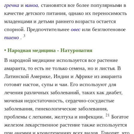
гречка
и
киноа,
становятся все более популярными в
качестве детского питания, однако их переносимость
младенцами и детьми раннего возраста остается
спорной. Предпочтительнее
овес
или безглютеновое
3
пшено
.
Народная медицина - Натуропатия
В народной медицине используется все растение
амаранта, то есть не только семена, но и листья. В
Латинской Америке, Индии и Африке из амаранта
готовят настои, супы и чаи. Его используют для
лечения различных заболеваний, таких как диабет,
мочевая недостаточность, сердечно-сосудистые
заболевания, гинекологические заболевания,
21
проблемы с легкими, желтуха и инфекции.
Богатое
железом лекарственное растение также используется
при анемии и кровотечениях всех видов. Говорят, что