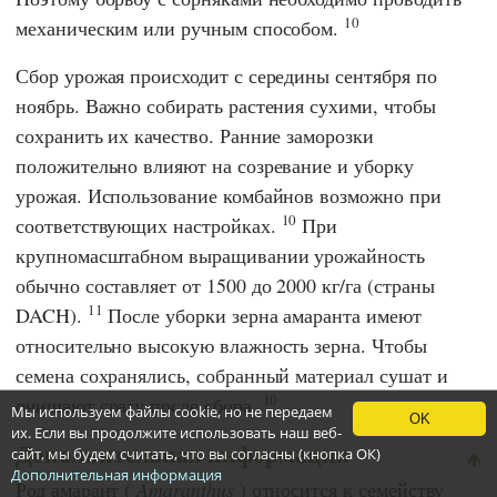
10
механическим или ручным способом.
Сбор урожая происходит с середины сентября по
ноябрь. Важно собирать растения сухими, чтобы
сохранить их качество. Ранние заморозки
положительно влияют на созревание и уборку
урожая. Использование комбайнов возможно при
10
соответствующих настройках.
При
крупномасштабном выращивании урожайность
обычно составляет от 1500 до 2000 кг/га (страны
11
DACH).
После уборки зерна амаранта имеют
относительно высокую влажность зерна. Чтобы
семена сохранялись, собранный материал сушат и
10
очищают сразу после сбора.
Мы используем файлы cookie, но не передаем
OK
их. Если вы продолжите использовать наш веб-
Дополнительная информация
сайт, мы будем считать, что вы согласны (кнопка ОК)
Дополнительная информация
Род амарант (
Amaranthus
) относится к семейству