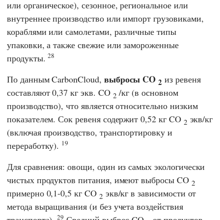
или органическое), сезонное, региональное или
внутреннее производство или импорт грузовиками,
кораблями или самолетами, различные типы
упаковки, а также свежие или замороженные
28
продукты.
выбросы CO
По данным
CarbonCloud
,
из ревеня
2
составляют 0,37 кг экв. CO
/кг (в основном
2
производство), что является относительно низким
показателем. Сок ревеня содержит 0,52 кг CO
экв/кг
2
(включая производство, транспортировку и
19
переработку).
Для сравнения: овощи, один из самых экологически
чистых продуктов питания, имеют выбросы CO
2
примерно 0,1-0,5 кг CO
экв/кг в зависимости от
2
метода выращивания (и без учета воздействия
29
транспорта).
Средний выброс CO
от продуктов