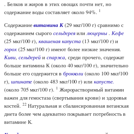
. Белков и жиров в этих овощах почти нет, но
1
содержание воды составляет около 94%.
Содержание
витамина К
(29 мкг/100 г) сравнимо с
содержанием сырого
сельдерея
или
люцерны
.
Кефе
(25 мкг/100 г),
квашеная капуста
(13 мкг/100 г) и
горох
(25 мкг/100 г) имеют более низкие значения.
Киви
,
сельдерей
и
спаржа
, среди прочего, содержат
больше витамина К (около 40 мкг/100 г), значительно
больше его содержится в
брокколи
(около 100 мкг/100
г),
шпинате
(около 483 мкг/100 г) или
капусте.
1
(около 705 мкг/100 г).
Жирорастворимый витамин
важен для гемостаза (свертывания крови) и здоровья
22
костей.
Натуральная и сбалансированная веганская
диета более чем адекватно покрывает потребность в
витамине К.