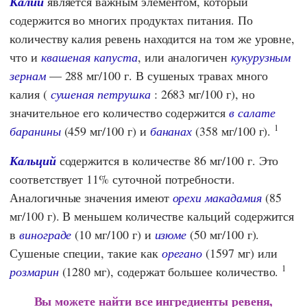
Калий
является важным элементом, который
содержится во многих продуктах питания. По
количеству калия ревень находится на том же уровне,
что и
квашеная капуста
, или аналогичен
кукурузным
зернам
— 288 мг/100 г. В сушеных травах много
калия (
сушеная петрушка
: 2683 мг/100 г), но
значительное его количество содержится
в салате
1
баранины
(459 мг/100 г) и
бананах
(358 мг/100 г).
Кальций
содержится в количестве 86 мг/100 г. Это
соответствует 11% суточной потребности.
Аналогичные значения имеют
орехи макадамия
(85
мг/100 г). В меньшем количестве кальций содержится
в
винограде
(10 мг/100 г) и
изюме
(50 мг/100 г).
Сушеные специи, такие как
орегано
(1597 мг) или
1
розмарин
(1280 мг), содержат большее количество.
Вы можете найти
все ингредиенты ревеня,