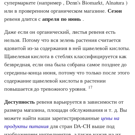
супермаркете (например
, Denn's Biomarkt
,
Alnatura
)
Сезон
или в проверенном органическом магазине.
апреля по июнь
ревеня длится с
.
Даже если он органический, листья ревеня есть
нельзя. Потому что вся зелень растения считается
ядовитой из-за содержания в ней щавелевой кислоты.
Щавелевая кислота в стеблях классифицируется как
безвредная, если она была собрана самое позднее до
середины-конца июня, потому что только после этого
содержание щавелевой кислоты в растении
17
повышается до тревожного уровня.
Доступность
ревеня варьируется в зависимости от
размера магазина, площади обслуживания и т. д. Вы
можете найти наши зарегистрированные
цены на
продукты питания
для стран DA-CH выше под
изображением ингредиентов, а также нажав на их