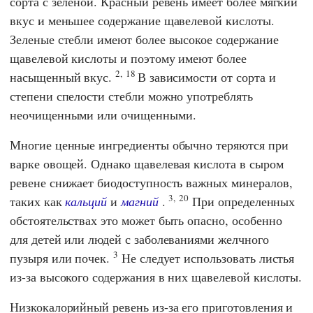
сорта с зеленой. Красный ревень имеет более мягкий
вкус и меньшее содержание щавелевой кислоты.
Зеленые стебли имеют более высокое содержание
щавелевой кислоты и поэтому имеют более
2,
18
насыщенный вкус.
В зависимости от сорта и
степени спелости стебли можно употреблять
неочищенными или очищенными.
Многие ценные ингредиенты обычно теряются при
варке овощей. Однако щавелевая кислота в сыром
ревене снижает биодоступность важных минералов,
3,
20
таких как
кальций
и
магний
.
При определенных
обстоятельствах это может быть опасно, особенно
для детей или людей с заболеваниями желчного
3
пузыря или почек.
Не следует использовать листья
из-за высокого содержания в них щавелевой кислоты.
Низкокалорийный ревень из-за его приготовления и