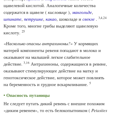
щавелевой кислотой. Аналогичные количества
содержатся в щавеле (
кисловице
),
мангольде
,
3,4,24
шпинате
,
петрушке
,
какао
, шоколаде и
свекле
.
Кроме того, многие грибы выделяют щавелевую
25
кислоту.
Насколько опасны антрахиноны?
У кормящих
матерей компоненты ревеня попадают в молоко и
оказывают на малышей легкое слабительное
3,16
действие.
Антрахиноны, содержащиеся в ревене,
оказывают стимулирующее действие на матку и
генотоксическое действие, которое может повлиять
5
на беременность и грудное вскармливание.
Опасность путаницы
Не следует путать дикий ревень с внешне похожим
«диким ревенем», то есть белокопытником (
Petasites