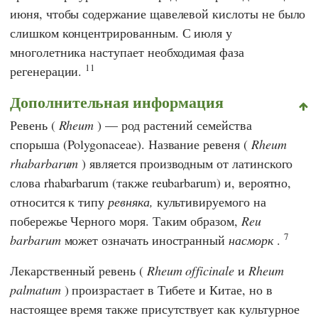
июня, чтобы содержание щавелевой кислоты не было
слишком концентрированным. С июля у
многолетника наступает необходимая фаза
11
регенерации.
Дополнительная информация
Ревень (
Rheum
) — род растений семейства
спорыша (Polygonaceae). Название ревеня (
Rheum
rhabarbarum
)
является производным от латинского
слова rhabarbarum (также reubarbarum) и, вероятно,
относится к типу
ревняка,
культивируемого на
побережье Черного моря. Таким образом,
Reu
7
barbarum
может означать иностранный
насморк
.
Лекарственный ревень (
Rheum officinale
и
Rheum
palmatum
) произрастает в Тибете и Китае, но в
настоящее время также присутствует как культурное