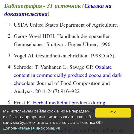
Библиография - 31 источник (
Ссылка на
доказательства
)
1.
USDA United States Department of Agriculture.
2.
Georg Vogel HDH. Handbuch des speziellen
Gemüsebaues. Stuttgart: Eugen Ulmer; 1996.
3.
Vogel Al. Gesundheitsnachrichten. 1998;55(5).
4.
Schroder T, Vanhanen L, Savage GP.
Oxalate
content in commercially produced cocoa and dark
chocolate.
Journal of Food Composition and
Analysis. 2011;24(7):916–922.
5.
Ernst E.
Herbal medicinal products during
pregnancy: are they safe?
BJOG. 2002
Мы используем файлы cookie, но не передаем
OK
их. Если вы продолжите использовать наш веб-
Mar;109(3):227–335.
сайт, мы будем считать, что вы согласны (кнопка ОК)
Дополнительная информация
6.
Abe I, Seki T et al.
Galloyl esters from rhubarb are