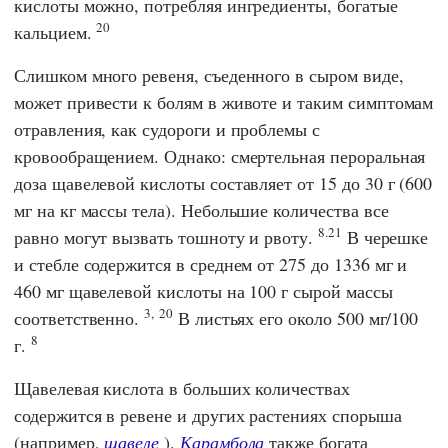
кислоты можно, потребляя ингредиенты, богатые
20
кальцием.
Слишком много ревеня, съеденного в сыром виде,
может привести к болям в животе и таким симптомам
отравления, как судороги и проблемы с
кровообращением. Однако: смертельная пероральная
доза щавелевой кислоты составляет от 15 до 30 г (600
мг на кг массы тела). Небольшие количества все
8.21
равно могут вызвать тошноту и рвоту.
В черешке
и стебле содержится в среднем от 275 до 1336 мг и
460 мг щавелевой кислоты на 100 г сырой массы
3,
20
соответственно.
В листьях его около 500 мг/100
8
г.
Щавелевая кислота в больших количествах
содержится в ревене и других растениях спорыша
(например,
щавеле
).
Карамбола
также богата