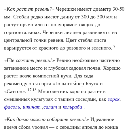
Как растет ревень?
Черешки имеют диаметр 30-50
мм. Стебли редко имеют длину от 300 до 500 мм и
растут прямо или от полупрямостоящих до
горизонтальных. Черешки листьев развиваются из
центральной точки ревеня. Цвет стебля листа
7
варьируется от красного до розового и зеленого.
Где сажать ревень?
Ревню необходимо частично
затененное место и глубокая садовая почва. Хорошо
растет возле компостной кучи. Для сада
рекомендуются сорта «Гольштейнер Блут» и
17.18
«Саттон».
Многолетник хорошо растет в
смешанных культурах с такими соседями, как
горох
,
фасоль
,
шпинат
,
салат
и
кольраби
.
Как долго можно собирать ревень?
Идеальное
время сбора урожая — с середины апреля до конца