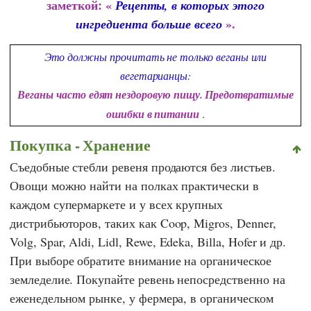
заметкой: «
Рецепты, в которых этого
».
ингредиента больше всего
Это должны прочитать не только веганы или
вегетарианцы:
Веганы часто едят нездоровую пищу. Предотвратимые
ошибки в питании
.
Покупка - Хранение
Съедобные стебли ревеня продаются без листьев.
Овощи можно найти на полках практически в
каждом супермаркете и у всех крупных
дистрибьюторов, таких как
Coop
,
Migros
,
Denner
,
Volg
,
Spar
,
Aldi
,
Lidl
,
Rewe
,
Edeka
,
Billa
,
Hofer
и др.
При выборе обратите внимание на органическое
земледелие. Покупайте ревень непосредственно на
еженедельном рынке, у фермера, в органическом