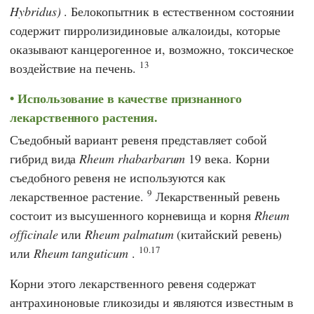
Hybridus)
. Белокопытник в естественном состоянии
содержит пирролизидиновые алкалоиды, которые
оказывают канцерогенное и, возможно, токсическое
13
воздействие на печень.
Использование в качестве признанного
лекарственного растения.
Съедобный вариант ревеня представляет собой
гибрид вида
Rheum rhabarbarum
19 века. Корни
съедобного ревеня не используются как
9
лекарственное растение.
Лекарственный ревень
состоит из высушенного корневища и корня
Rheum
officinale
или
Rheum palmatum
(китайский ревень)
10.17
или
Rheum tanguticum
.
Корни этого лекарственного ревеня содержат
антрахиноновые гликозиды и являются известным в