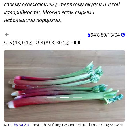
своему освежающему, терпкому вкусу и низкой
калорийности. Можно есть сырыми
небольшими порциями.
94%
80
/
16
/
04
Ω-6 (ЛК, 0.1g)
:
Ω-3 (АЛК, <0.1g)
=
0:0
©
CC-by-sa 2.0
, Ernst Erb, Stiftung Gesundheit und Ernährung Schweiz