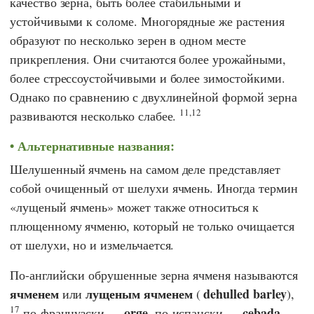
качество зерна, быть более стабильными и
устойчивыми к соломе. Многорядные же растения
образуют по несколько зерен в одном месте
прикрепления. Они считаются более урожайными,
более стрессоустойчивыми и более зимостойкими.
Однако по сравнению с двухлинейной формой зерна
11,12
развиваются несколько слабее.
Альтернативные названия:
Шелушенный ячмень на самом деле представляет
собой очищенный от шелухи ячмень. Иногда термин
«лущеный ячмень» может также относиться к
плющенному ячменю, который не только очищается
от шелухи, но и измельчается.
По-английски обрушенные зерна ячменя называются
ячменем
лущеным ячменем
dehulled barley
или
(
),
17
orge
cebada
по-французски —
, по-испански —
,