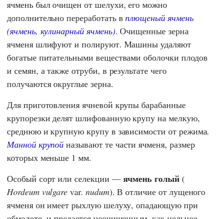
ячмень был очищен от шелухи, его можно
дополнительно переработать в
плющеный ячмень
(ячмень, кулинарный ячмень)
. Очищенные зерна
ячменя шлифуют и полируют. Машины удаляют
богатые питательными веществами оболочки плодов
и семян, а также отруби, в результате чего
получаются округлые зерна.
Для приготовления ячневой крупы барабанные
крупорезки делят шлифованную крупу на мелкую,
среднюю и крупную крупу в зависимости от режима.
Манной крупой
называют те части ячменя, размер
которых меньше 1 мм.
ячмень голый
Особый сорт или селекции —
(
Hordeum vulgare
var.
nudum
). В отличие от лущеного
ячменя он имеет рыхлую шелуху, опадающую при
обмолоте, и продается неочищенным, как цельное