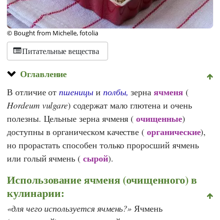
© Bought from Michelle, fotolia
Питательные вещества
Оглавление
ячменя
В отличие от
пшеницы
и
полбы,
зерна
(
Hordeum vulgare
) содержат мало глютена и очень
очищенные
полезны. Цельные зерна ячменя (
)
органические
доступны в органическом качестве (
),
но прорастать способен только проросший ячмень
сырой
или голый ячмень (
).
Использование ячменя (очищенного) в
кулинарии:
для чего используется ячмень?
Ячмень