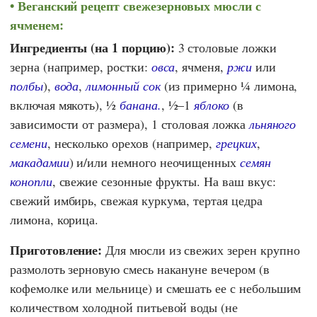
Веганский рецепт свежезерновых мюсли с
ячменем:
Ингредиенты (на 1 порцию):
3 столовые ложки
зерна (например, ростки:
овса
, ячменя,
ржи
или
полбы
),
вода
,
лимонный сок
(из примерно ¼ лимона,
включая мякоть), ½
банана.
, ½–1
яблоко
(в
зависимости от размера), 1 столовая ложка
льняного
семени
, несколько орехов (например,
грецких
,
макадамии
) и/или немного неочищенных
семян
конопли
, свежие сезонные фрукты. На ваш вкус:
свежий имбирь, свежая куркума, тертая цедра
лимона, корица.
Приготовление:
Для мюсли из свежих зерен крупно
размолоть зерновую смесь накануне вечером (в
кофемолке или мельнице) и смешать ее с небольшим
количеством холодной питьевой воды (не