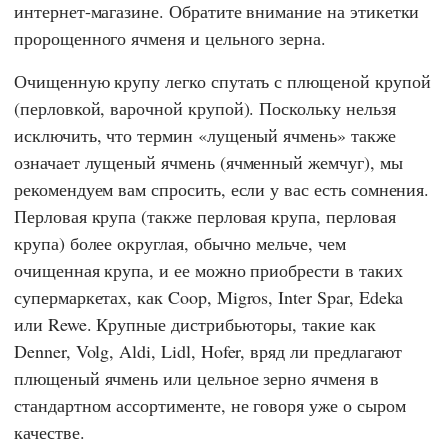
интернет-магазине. Обратите внимание на этикетки
пророщенного ячменя и цельного зерна.
Очищенную крупу легко спутать с плющеной крупой
(перловкой, варочной крупой). Поскольку нельзя
исключить, что термин «лущеный ячмень» также
означает лущеный ячмень (ячменный жемчуг), мы
рекомендуем вам спросить, если у вас есть сомнения.
Перловая крупа (также перловая крупа, перловая
крупа) более округлая, обычно мельче, чем
очищенная крупа, и ее можно приобрести в таких
супермаркетах, как
Coop
,
Migros
,
Inter
Spar
,
Edeka
или
Rewe
. Крупные дистрибьюторы, такие как
Denner
,
Volg
,
Aldi
,
Lidl
,
Hofer,
вряд ли предлагают
плющеный ячмень или цельное зерно ячменя в
стандартном ассортименте, не говоря уже о сыром
качестве.