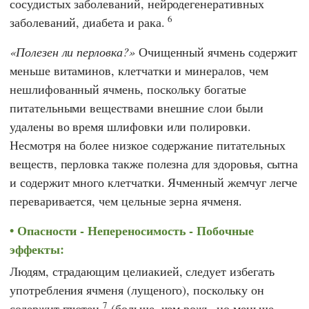
сосудистых заболеваний, нейродегенеративных
6
заболеваний, диабета и рака.
Полезен ли перловка?
Очищенный ячмень содержит
меньше витаминов, клетчатки и минералов, чем
нешлифованный ячмень, поскольку богатые
питательными веществами внешние слои были
удалены во время шлифовки или полировки.
Несмотря на более низкое содержание питательных
веществ, перловка также полезна для здоровья, сытна
и содержит много клетчатки. Ячменный жемчуг легче
переваривается, чем цельные зерна ячменя.
Опасности - Непереносимость - Побочные
эффекты:
Людям, страдающим целиакией, следует избегать
употребления ячменя (лущеного), поскольку он
7
содержит глютен
(больше, чем рожь, но меньше,