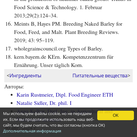
Food Science & Technology. 1. Februar
2013;29(2):124–34.
16.
Meints B, Hayes PM. Breeding Naked Barley for
Food, Feed, and Malt. Plant Breeding Reviews.
2019; 43: 95–119.
17.
wholegrainscouncil.org Types of Barley.
18.
kern.bayern.de KErn. Kompetenzzentrum für
Ernährung. Unser täglich Korn.
<
Ингредиенты
Питательные вещества
>
Авторы:
Karin Rustmeier, Dipl. Food Engineer ETH
Natalie Sidler, Dr. phil. I
Anna Kolber, Dipl. Ing. in Agricultural and
Мы используем файлы cookie, но не передаем
OK
Nutritional Sciences
их. Если вы продолжите использовать наш веб-
сайт, мы будем считать, что вы согласны (кнопка ОК)
30 авг. 2024 г.
Дополнительная информация