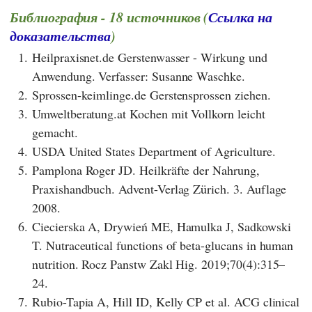
Библиография - 18 источников (
Ссылка на
доказательства
)
1.
Heilpraxisnet.de Gerstenwasser - Wirkung und
Anwendung. Verfasser: Susanne Waschke.
2.
Sprossen-keimlinge.de Gerstensprossen ziehen.
3.
Umweltberatung.at Kochen mit Vollkorn leicht
gemacht.
4.
USDA United States Department of Agriculture.
5.
Pamplona Roger JD. Heilkräfte der Nahrung,
Praxishandbuch. Advent-Verlag Zürich. 3. Auflage
2008.
6.
Ciecierska A, Drywień ME, Hamulka J, Sadkowski
T. Nutraceutical functions of beta-glucans in human
nutrition. Rocz Panstw Zakl Hig. 2019;70(4):315–
24.
7.
Rubio-Tapia A, Hill ID, Kelly CP et al. ACG clinical