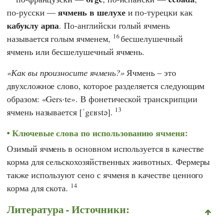
ячмень в шелухе
по-русски —
и по-турецки как
кабуклу арпа
. По-английски голый ячмень
16
называется голым ячменем,
бесшелушечный
ячмень или бесшелушечный ячмень.
Как вы произносите ячмень?
Ячмень – это
двухсложное слово, которое разделяется следующим
образом: «Gers·te». В фонетической транскрипции
13
ячмень называется [ˈgɛʁstə].
Ключевые слова по использованию ячменя:
Озимый ячмень в основном используется в качестве
корма для сельскохозяйственных животных. Фермеры
также используют сено с ячменя в качестве ценного
14
корма для скота.
Литература - Источники: