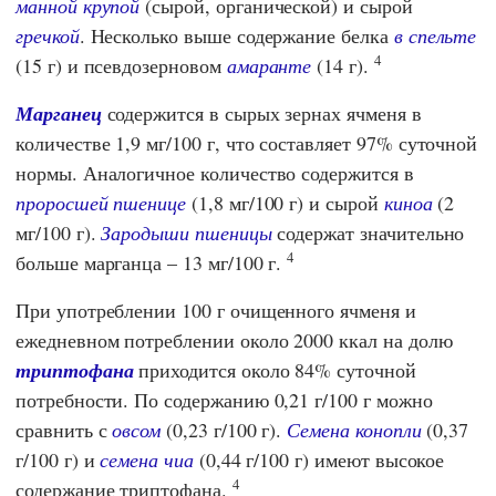
манной крупой
(сырой, органической) и сырой
гречкой
. Несколько выше содержание белка
в спельте
4
(15 г) и псевдозерновом
амаранте
(14 г).
Марганец
содержится в сырых зернах ячменя в
количестве 1,9 мг/100 г, что составляет 97% суточной
нормы. Аналогичное количество содержится в
проросшей пшенице
(1,8 мг/100 г) и сырой
киноа
(2
мг/100 г).
Зародыши пшеницы
содержат значительно
4
больше марганца – 13 мг/100 г.
При употреблении 100 г очищенного ячменя и
ежедневном потреблении около 2000 ккал на долю
триптофана
приходится около 84% суточной
потребности. По содержанию 0,21 г/100 г можно
сравнить с
овсом
(0,23 г/100 г).
Семена конопли
(0,37
г/100 г) и
семена чиа
(0,44 г/100 г) имеют высокое
4
содержание триптофана.