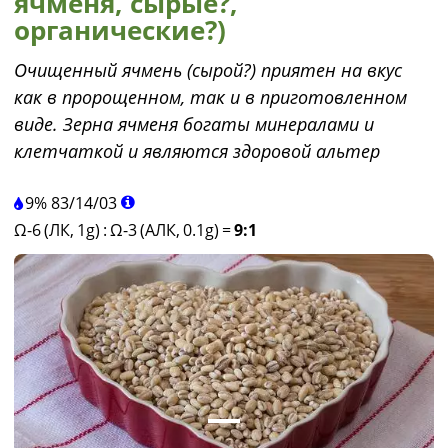
ячменя, сырые?,
органические?)
Очищенный ячмень (сырой?) приятен на вкус
как в пророщенном, так и в приготовленном
виде. Зерна ячменя богаты минералами и
клетчаткой и являются здоровой альтер
9%
83
/
14
/
03
Ω-6 (ЛК, 1g)
:
Ω-3 (АЛК, 0.1g)
=
9:1