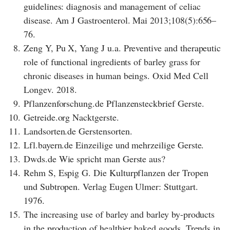
guidelines: diagnosis and management of celiac
disease. Am J Gastroenterol. Mai 2013;108(5):656–
76.
8.
Zeng Y, Pu X, Yang J u.a. Preventive and therapeutic
role of functional ingredients of barley grass for
chronic diseases in human beings. Oxid Med Cell
Longev. 2018.
9.
Pflanzenforschung.de Pflanzensteckbrief Gerste.
10.
Getreide.org Nacktgerste.
11.
Landsorten.de Gerstensorten.
12.
Lfl.bayern.de Einzeilige und mehrzeilige Gerste.
13.
Dwds.de Wie spricht man Gerste aus?
14.
Rehm S, Espig G. Die Kulturpflanzen der Tropen
und Subtropen. Verlag Eugen Ulmer: Stuttgart.
1976.
15.
The increasing use of barley and barley by-products
in the production of healthier baked goods. Trends in