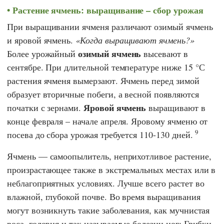
Растение ячмень: выращивание – сбор урожая
При выращивании ячменя различают озимый ячмень
и яровой ячмень.
Когда выращивают ячмень?
озимый ячмень
Более урожайный
высевают в
сентябре. При длительной температуре ниже 15 °С
растения ячменя вымерзают. Ячмень перед зимой
образует вторичные побеги, а весной появляются
Яровой ячмень
початки с зернами.
выращивают в
конце февраля – начале апреля. Яровому ячменю от
9
посева до сбора урожая требуется 110-130 дней.
Ячмень — самоопылитель, неприхотливое растение,
произрастающее также в экстремальных местах или в
неблагоприятных условиях. Лучше всего растет во
влажной, глубокой почве. Во время выращивания
могут возникнуть такие заболевания, как мучнистая
роса, головня и так называемые болезни ног; Грибки