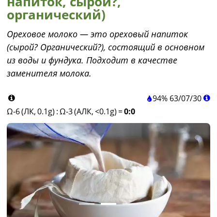
напиток, сырой?,
органический)
Ореховое молоко — это ореховый напиток
(сырой? Органический?), состоящий в основном
из воды и фундука. Подходит в качестве
заменителя молока.
94%
63
/
07
/
30
Ω-6 (ЛК, 0.1g)
:
Ω-3 (АЛК, <0.1g)
=
0:0