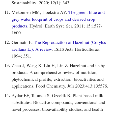
Sustainability. 2020; 12(1): 343.
11.
Mekonnen MM, Hoekstra AY.
The green, blue and
grey water footprint of crops and derived crop
products
. Hydrol. Earth Syst. Sci. 2011; 15:1577-
1600.
12.
Germain E.
The Reproduction of Hazelnut (Corylus
avellana L.): A review
. ISHS Acta Horticulturae.
1994; 351.
13.
Zhao J, Wang X, Lin H, Lin Z. Hazelnut and its by-
products: A comprehensive review of nutrition,
phytochemical profile, extraction, bioactivities and
applications. Food Chemistry. Juli 2023;413:135576.
14.
Aydar EF, Tutuncu S, Ozcelik B. Plant-based milk
substitutes: Bioactive compounds, conventional and
novel processes, bioavailability studies, and health