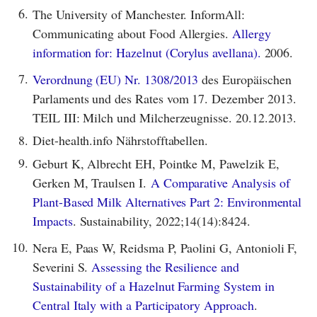
6.
The University of Manchester. InformAll:
Communicating about Food Allergies.
Allergy
information for: Hazelnut (Corylus avellana).
2006.
7.
Verordnung (EU) Nr. 1308/2013
des Europäischen
Parlaments und des Rates vom 17. Dezember 2013.
TEIL III: Milch und Milcherzeugnisse. 20.12.2013.
8.
Diet-health.info Nährstofftabellen.
9.
Geburt K, Albrecht EH, Pointke M, Pawelzik E,
Gerken M, Traulsen I.
A Comparative Analysis of
Plant-Based Milk Alternatives Part 2: Environmental
Impacts
. Sustainability, 2022;14(14):8424.
10.
Nera E, Paas W, Reidsma P, Paolini G, Antonioli F,
Severini S.
Assessing the Resilience and
Sustainability of a Hazelnut Farming System in
Central Italy with a Participatory Approach
.