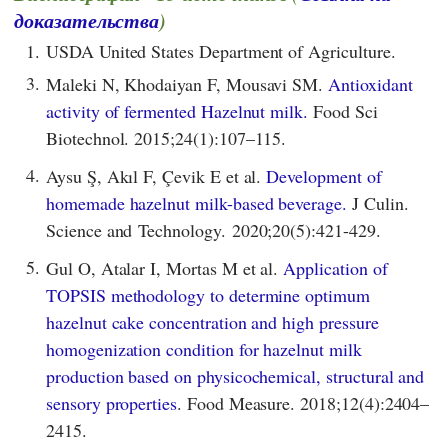
доказательства
)
1.
USDA United States Department of Agriculture.
3.
Maleki N, Khodaiyan F, Mousavi SM.
Antioxidant
activity of fermented Hazelnut milk.
Food Sci
Biotechnol. 2015;24(1):107–115.
4.
Aysu Ş, Akıl F, Çevik E et al.
Development of
homemade hazelnut milk-based beverage.
J Culin.
Science and Technology. 2020;20(5):421-429.
5.
Gul O, Atalar I, Mortas M et al.
Application of
TOPSIS methodology to determine optimum
hazelnut cake concentration and high pressure
homogenization condition for hazelnut milk
production based on physicochemical, structural and
sensory properties
. Food Measure. 2018;12(4):2404–
2415.