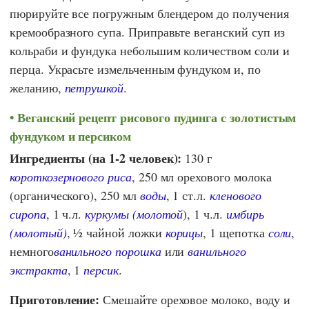
пюрируйте все погружным блендером до получения
кремообразного супа. Приправьте веганский суп из
кольраби и фундука небольшим количеством соли и
перца. Украсьте измельченным фундуком и, по
желанию,
петрушкой
.
Веганский рецепт рисового пудинга с золотистым
фундуком и персиком
Ингредиенты (на 1-2 человек):
130 г
короткозернового риса
, 250 мл орехового молока
(органического), 250 мл
воды
, 1 ст.л.
кленового
сиропа
, 1 ч.л.
куркумы (молотой
), 1 ч.л.
имбирь
(молотый)
, ½ чайной ложки
корицы
, 1 щепотка
соли
,
немного
ванильного порошка
или
ванильного
экстракта
, 1
персик
.
Приготовление:
Смешайте ореховое молоко, воду и