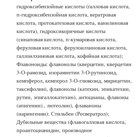
гидроксибензойные кислоты (галловая кислота,
п-гидроксибензойная кислота, вератровая
кислота, протокатеховая кислота, ванилиновая
кислота), гидроксикоричные кислоты
(синаповая кислота, п-кумаровая кислота,
феруловая кислота, ферулоилхиновая кислота,
галлоилхиновая кислота, кофейная кислота);
Флавоноиды: флавонолы (кверцетин, кверцетин
3-О-рамозид, изорамнетин 3-О-рутинозид,
кемпферол, кемперол 3-О-глюкозид, мирицетин,
таксифолин), флавонолы (катехин, эпикатехин,
рутин, эпигаллокатехин), антоцианы, флавоны
(апигенин)., лютеолин), флаваноны
(нарингенин); Стильбен (Ресвератрол);
Дубильные вещества (флавогалловая кислота,
проантоцианидин, производное