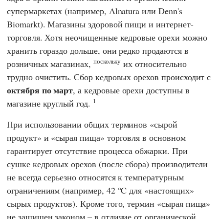
супермаркетах (например,
Alnatura
или
Denn's
Biomarkt
).
Магазины здоровой пищи и интернет-
торговля. Хотя неочищенные кедровые орехи можно
хранить гораздо дольше, они редко продаются в
поскольку
розничных магазинах,
их относительно
трудно очистить. Сбор кедровых орехов происходит с
октября по март
, а кедровые орехи доступны в
1
магазине круглый год.
При использовании общих терминов «сырой
продукт» и «сырая пища» торговля в основном
гарантирует отсутствие процесса обжарки. При
сушке кедровых орехов (после сбора) производители
не всегда серьезно относятся к температурным
ограничениям (например, 42 °C для «настоящих»
сырых продуктов). Кроме того, термин «сырая пища»
не защищен законом – в отличие от органической.