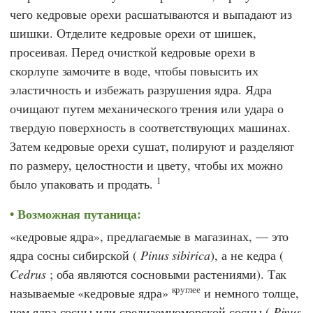
чего кедровые орехи расшатываются и выпадают из
шишки. Отделите кедровые орехи от шишек,
просеивая. Перед очисткой кедровые орехи в
скорлупе замочите в воде, чтобы повысить их
эластичность и избежать разрушения ядра. Ядра
очищают путем механического трения или удара о
твердую поверхность в соответствующих машинах.
Затем кедровые орехи сушат, полируют и разделяют
по размеру, целостности и цвету, чтобы их можно
1
было упаковать и продать.
Возможная путаница:
«кедровые ядра», предлагаемые в магазинах, — это
ядра сосны сибирской (
Pinus sibirica
), а не кедра (
Cedrus
;
оба являются сосновыми растениями). Так
круглее
называемые «кедровые ядра»
и немного толще,
чем ядра сосны или средиземноморской сосны (
Pinus