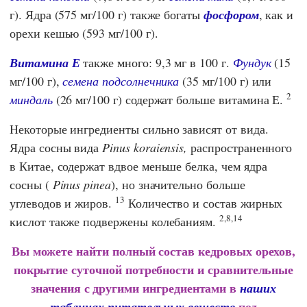
г). Ядра (575 мг/100 г) также богаты
фосфором
, как и
орехи кешью (593 мг/100 г).
Витамина Е
также много: 9,3 мг в 100 г.
Фундук
(15
мг/100 г),
семена подсолнечника
(35 мг/100 г) или
2
миндаль
(26 мг/100 г) содержат больше витамина Е.
Некоторые ингредиенты сильно зависят от вида.
Ядра сосны вида
Pinus koraiensis,
распространенного
в Китае, содержат вдвое меньше белка, чем ядра
сосны (
Pinus pinea
), но значительно больше
13
углеводов и жиров.
Количество и состав жирных
2,8,14
кислот также подвержены колебаниям.
Вы можете найти полный состав кедровых орехов,
покрытие суточной потребности и сравнительные
значения с другими ингредиентами в
наших
под
таблицах питательных веществ