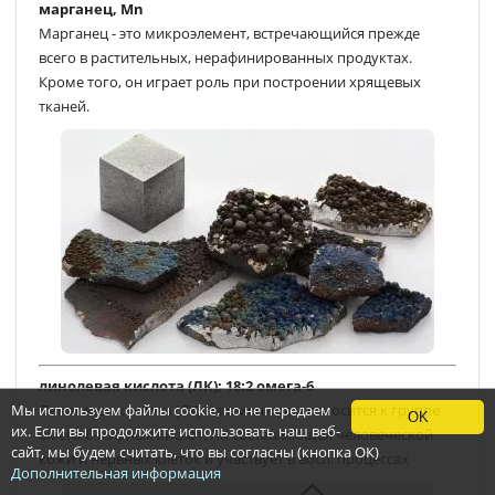
марганец, Mn
Марганец - это микроэлемент, встречающийся прежде
всего в растительных, нерафинированных продуктах.
Кроме того, он играет роль при построении хрящевых
тканей.
линолевая кислота (ЛК); 18:2 омега-6
Мы используем файлы cookie, но не передаем
Линолевая кислота (ЛК) незаменима и относится к группе
OK
их. Если вы продолжите использовать наш веб-
омега-6-жирных кислот. ЛК составляющая человеческой
сайт, мы будем считать, что вы согласны (кнопка ОК)
кожи и нервных клеток и участвует в восп. процессах
Дополнительная информация