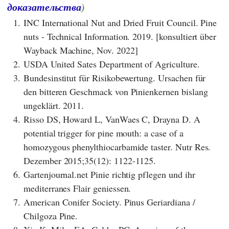
доказательства
)
1.
INC International Nut and Dried Fruit Council. Pine
nuts - Technical Information. 2019. [konsultiert über
Wayback Machine, Nov. 2022]
2.
USDA United Sates Department of Agriculture.
3.
Bundesinstitut für Risikobewertung. Ursachen für
den bitteren Geschmack von Pinienkernen bislang
ungeklärt. 2011.
4.
Risso DS, Howard L, VanWaes C, Drayna D. A
potential trigger for pine mouth: a case of a
homozygous phenylthiocarbamide taster. Nutr Res.
Dezember 2015;35(12): 1122-1125.
6.
Gartenjournal.net Pinie richtig pflegen und ihr
mediterranes Flair geniessen.
7.
American Conifer Society. Pinus Geriardiana /
Chilgoza Pine.