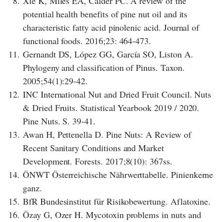
8.
Xie K, Miles EA, Calder PC. A review of the
potential health benefits of pine nut oil and its
characteristic fatty acid pinolenic acid. Journal of
functional foods. 2016;23: 464-473.
11.
Gernandt DS, López GG, García SO, Liston A.
Phylogeny and classification of Pinus. Taxon.
2005;54(1):29-42.
12.
INC International Nut and Dried Fruit Council. Nuts
& Dried Fruits. Statistical Yearbook 2019 / 2020.
Pine Nuts. S. 39-41.
13.
Awan H, Pettenella D. Pine Nuts: A Review of
Recent Sanitary Conditions and Market
Development. Forests. 2017;8(10): 367ss.
14.
ÖNWT Österreichische Nährwerttabelle. Pinienkerne
ganz.
15.
BfR Bundesinstitut für Risikobewertung. Aflatoxine.
16.
Özay G, Ozer H. Mycotoxin problems in nuts and