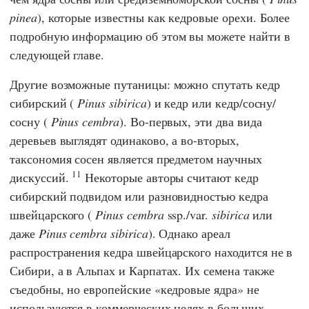
pinea
), которые известны как кедровые орехи. Более
подробную информацию об этом вы можете найти в
следующей главе.
Другие возможные путаницы: можно спутать кедр
сибирский (
Pinus sibirica
) и кедр или кедр/сосну/
сосну (
Pinus cembra
). Во-первых, эти два вида
деревьев выглядят одинаково, а во-вторых,
таксономия сосен является предметом научных
11
дискуссий.
Некоторые авторы считают кедр
сибирский подвидом или разновидностью кедра
швейцарского (
Pinus cembra
ssp./var.
sibirica
или
даже
Pinus cembra sibirica
). Однако ареал
распространения кедра швейцарского находится не в
Сибири, а в Альпах и Карпатах. Их семена также
съедобны, но европейские «кедровые ядра» не
используются в коммерческих целях в больших