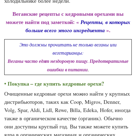
холодильнике более недели.
Веганские рецепты с кедровыми орехами вы
можете найти под заметкой: «
Рецепты, в которых
».
больше всего этого ингредиента
Это должны прочитать не только веганы или
вегетарианцы:
Веганы часто едят нездоровую пищу. Предотвратимые
ошибки в питании
.
Покупка – где купить кедровые орехи?
Очищенные кедровые орехи можно найти у крупных
дистрибьюторов, таких как
Coop
,
Migros
,
Denner
,
Volg
,
Spar
,
Aldi
,
Lidl
,
Rewe
,
Billa
,
Edeka
,
Hofer
, иногда
также в органическом качестве (органик). Обычно
они доступны круглый год. Вы также можете купить
ядра в органических магазинах и органических