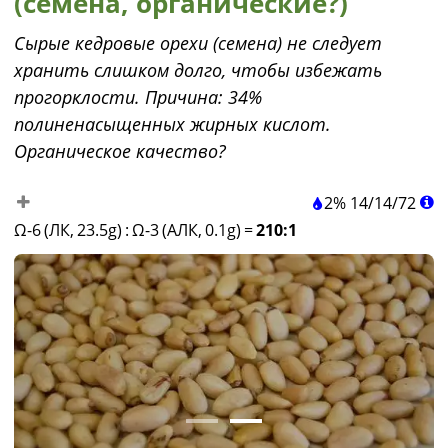
(семена, органические?)
Сырые кедровые орехи (семена) не следует
хранить слишком долго, чтобы избежать
прогорклости. Причина: 34%
полиненасыщенных жирных кислот.
Органическое качество?
2%
14
/
14
/
72
Ω-6 (ЛК, 23.5g)
:
Ω-3 (АЛК, 0.1g)
=
210:1