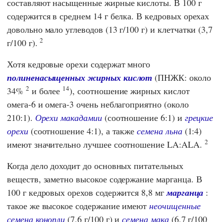
составляют насыщенные жирные кислоты. В 100 г
содержится в среднем 14 г белка. В кедровых орехах
довольно мало углеводов (13 г/100 г) и клетчатки (3,7
2
г/100 г).
Хотя кедровые орехи содержат много
полиненасыщенных жирных кислот
(ПНЖК: около
2
14
34%
и более
), соотношение жирных кислот
омега-6 и омега-3 очень неблагоприятно (около
210:1).
Орехи макадамии
(соотношение 6:1) и
грецкие
орехи
(соотношение 4:1), а также
семена льна
(1:4)
2
имеют значительно лучшее соотношение LA:ALA.
Когда дело доходит до основных питательных
веществ, заметно высокое содержание марганца. В
100 г кедровых орехов содержится 8,8 мг
марганца
:
такое же высокое содержание имеют
неочищенные
семена конопли
(7,6 г/100 г) и
семена мака
(6,7 г/100