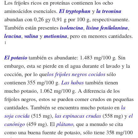
Los frijoles ricos en proteínas contienen los ocho
aminoácidos esenciales.
El tryptophan
y
la treonina
abundan con 0,26 gy 0,91 g por 100 g, respectivamente.
También están presentes
isoleucina
,
lisina
fenilalanina
,
leucina
,
valina
y
metionina
, pero en menores cantidades.
1
El potasio
también es abundante: 1.483 mg/100 g. Sin
embargo, esta se pierde en el agua durante el lavado y la
cocción, por lo que
los frijoles negros cocidos
sólo
contienen 355 mg/100 g.
Las habas
también tienen
mucho potasio, 1.062 mg/100 g. A diferencia de los
frijoles negros, estos se pueden comer crudos en pequeñas
cantidades. También se encuentra mucho potasio en
la
soja cocida
(515 mg),
las espinacas crudas
(558 mg) y
el
canónigo
(459 mg). El
plátano
, que a menudo se cita
como una buena fuente de potasio, sólo tiene 358 mg/100