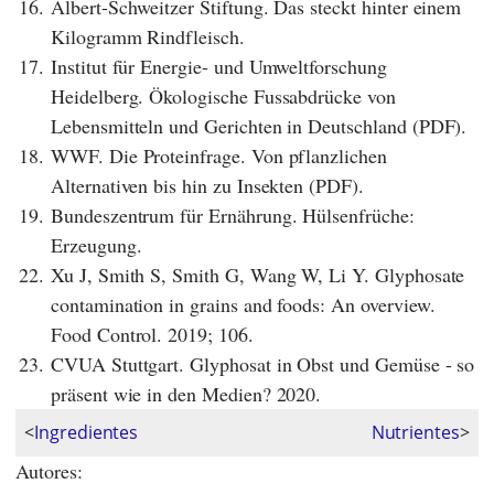
16.
Albert-Schweitzer Stiftung. Das steckt hinter einem
Kilogramm Rindfleisch.
17.
Institut für Energie- und Umweltforschung
Heidelberg. Ökologische Fussabdrücke von
Lebensmitteln und Gerichten in Deutschland (PDF).
18.
WWF. Die Proteinfrage. Von pflanzlichen
Alternativen bis hin zu Insekten (PDF).
19.
Bundeszentrum für Ernährung. Hülsenfrüche:
Erzeugung.
22.
Xu J, Smith S, Smith G, Wang W, Li Y. Glyphosate
contamination in grains and foods: An overview.
Food Control. 2019; 106.
23.
CVUA Stuttgart. Glyphosat in Obst und Gemüse - so
präsent wie in den Medien? 2020.
<
Ingredientes
Nutrientes
>
Autores: