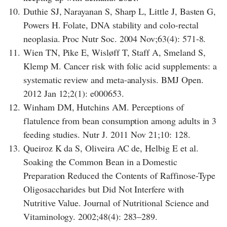
10.
Duthie SJ, Narayanan S, Sharp L, Little J, Basten G,
Powers H. Folate, DNA stability and colo-rectal
neoplasia. Proc Nutr Soc. 2004 Nov;63(4): 571-8.
11.
Wien TN, Pike E, Wisløff T, Staff A, Smeland S,
Klemp M. Cancer risk with folic acid supplements: a
systematic review and meta-analysis. BMJ Open.
2012 Jan 12;2(1): e000653.
12.
Winham DM, Hutchins AM. Perceptions of
flatulence from bean consumption among adults in 3
feeding studies. Nutr J. 2011 Nov 21;10: 128.
13.
Queiroz K da S, Oliveira AC de, Helbig E et al.
Soaking the Common Bean in a Domestic
Preparation Reduced the Contents of Raffinose-Type
Oligosaccharides but Did Not Interfere with
Nutritive Value. Journal of Nutritional Science and
Vitaminology. 2002;48(4): 283–289.