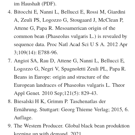
im Haushalt (PDF).
4.
Bitocchi E, Nanni L, Bellucci E, Rossi M, Giardini
A, Zeuli PS, Logozzo G, Stougaard J, McClean P,
Attene G, Papa R. Mesoamerican origin of the
common bean (Phaseolus vulgaris L.) is revealed by
sequence data. Proc Natl Acad Sci U S A. 2012 Apr
3;109(14): E788-96.
7.
Angioi SA, Rau D, Attene G, Nanni L, Bellucci E,
Logozzo G, Negri V, Spagnoletti Zeuli PL, Papa R.
Beans in Europe: origin and structure of the
European landraces of Phaseolus vulgaris L. Theor
Appl Genet. 2010 Sep;121(5): 829-43.
8.
Biesalski H K, Grimm P. Taschenatlas der
Ernährung. Stuttgart: Georg Thieme Verlag; 2015, 6.
Auflage.
9.
The Western Producer. Global black bean produktion
keeping up with demand. 2021.