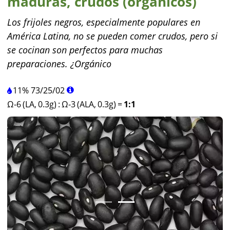
maduras, crudos (orgánicos)
Los frijoles negros, especialmente populares en
América Latina, no se pueden comer crudos, pero si
se cocinan son perfectos para muchas
preparaciones. ¿Orgánico
11%
73
/
25
/
02
Ω-6 (LA, 0.3g)
:
Ω-3 (ALA, 0.3g)
=
1:1