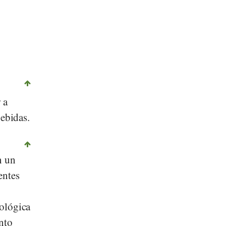
 a
bebidas.
n un
entes
cológica
nto