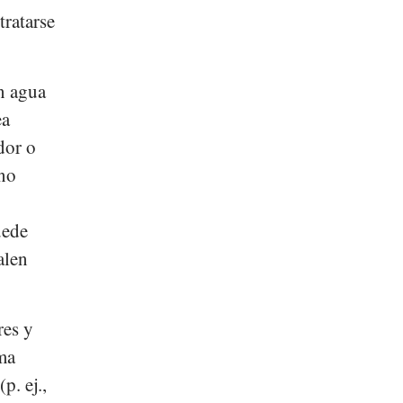
tratarse
on agua
ea
dor o
 no
uede
alen
res y
oma
(p. ej.,