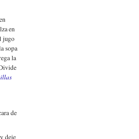
 en
olza en
el jugo
la sopa
rega la
 Divide
illas
cara de
 y deje