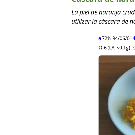
La piel de naranja cru
utilizar la cáscara de n
72%
94
/
06
/
01
Ω-6 (LA, <0.1g)
: