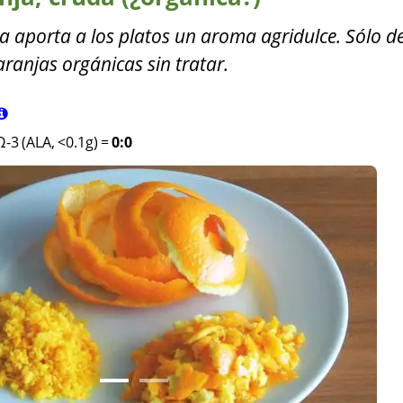
da aporta a los platos un aroma agridulce. Sólo d
aranjas orgánicas sin tratar.
Ω-3 (ALA, <0.1g)
=
0:0