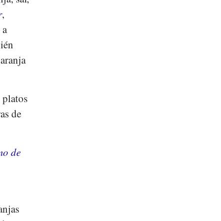
r
,
 a
bién
naranja
 platos
as de
mo de
anjas