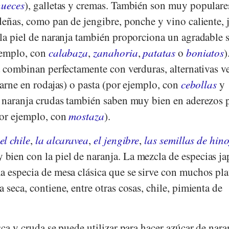
nueces
), galletas y cremas. También son muy populare
deñas, como pan de jengibre, ponche y vino caliente, 
 la piel de naranja también proporciona un agradable 
jemplo, con
calabaza
,
zanahoria
,
patatas
o
boniatos
)
ja combinan perfectamente con verduras, alternativas 
carne en rodajas) o pasta (por ejemplo, con
cebollas
y
e naranja crudas también saben muy bien en aderezos 
por ejemplo, con
mostaza
).
el chile
,
la alcaravea
,
el jengibre
,
las semillas de hin
ien con la piel de naranja. La mezcla de especias j
a especia de mesa clásica que se sirve con muchos pla
 seca, contiene, entre otras cosas, chile, pimienta de
ca y cruda se puede utilizar para hacer azúcar de naran