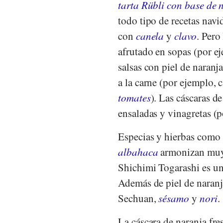
tarta Rübli con base de 
todo tipo de recetas navi
con
canela
y
clavo
. Pero
afrutado en sopas (por e
salsas con piel de naran
a la carne (por ejemplo, 
tomates
). Las cáscaras d
ensaladas y vinagretas (
Especias y hierbas como
albahaca
armonizan muy b
Shichimi Togarashi es un
Además de piel de naranja
Sechuan,
sésamo
y
nori
.
La cáscara de naranja fres