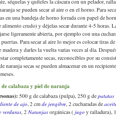
te, séquelas y quíteles la cáscara con un pelador, rall
naranja se pueden secar al aire o en el horno. Para seca
ras en una bandeja de horno forrada con papel de horn
 alimento crudo) y déjelas secar durante 4-5 horas. L
jarse ligeramente abierta, por ejemplo con una cuchar
puertas. Para secar al aire lo mejor es colocar tiras de
e madera y darles la vuelta varias veces al día. Despué
n estar completamente secas, reconocibles por su consis
 de naranja secas se pueden almacenar en un recipient
 meses.
 de calabaza y piel de naranja
rsonas):
500 g de calabaza (pulpa), 250 g de
patatas
diente de ajo
, 2 cm
de jengibre
, 2 cucharadas de
aceit
e verduras
, 2
Naranjas
orgánicas (
jugo
y ralladura), 