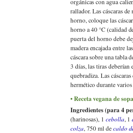
orgánicas con agua calien
rallador. Las cáscaras de 
horno, coloque las cásca
horno a 40 °C (calidad de
puerta del horno debe de
madera encajada entre las 
cáscara sobre una tabla d
3 días, las tiras debería
quebradiza. Las cáscaras
hermético durante varios
Receta vegana de sopa
Ingredientes (para 4 pe
(harinosas), 1
cebolla
, 1
colza
, 750 ml de
caldo d