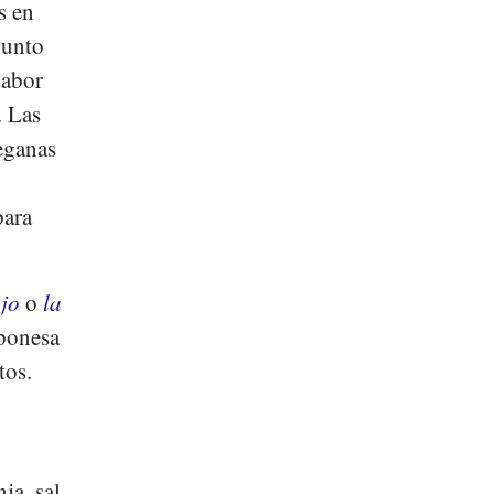
s en
junto
sabor
. Las
veganas
para
ojo
o
la
aponesa
tos.
ja, sal,