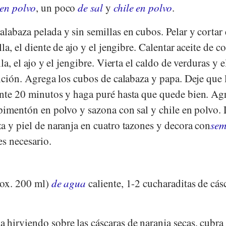
en polvo
, un poco
de sal
y
chile en polvo
.
alabaza pelada y sin semillas en cubos. Pelar y cortar
lla, el diente de ajo y el jengibre. Calentar aceite de c
lla, el ajo y el jengibre. Vierta el caldo de verduras y 
lición. Agrega los cubos de calabaza y papa. Deje que 
ante 20 minutos y haga puré hasta que quede bien. Ag
 pimentón en polvo y sazona con sal y chile en polvo.
a y piel de naranja en cuatro tazones y decora con
sem
es necesario.
rox. 200 ml)
de agua
caliente, 1-2 cucharaditas de cás
 hirviendo sobre las cáscaras de naranja secas, cubra