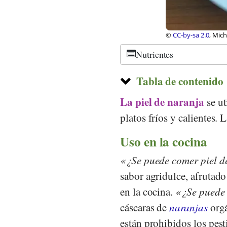
ung Gesundheit und Ernährung Schweiz
©
CC-by-sa 3.0
, Dvor
Nutrientes
Tabla de contenido
La piel de naranja
se ut
platos fríos y calientes. L
Uso en la cocina
¿Se puede comer piel d
sabor agridulce, afrutado
en la cocina.
¿Se puede 
cáscaras de
naranjas
orgá
están prohibidos los pest