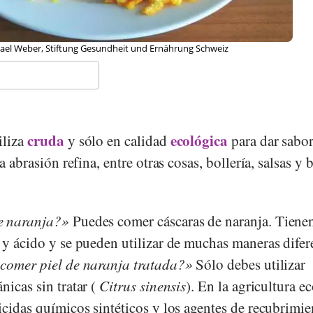
tygirl, Wikipedia
cruda
ecológica
iliza
y sólo en calidad
para dar sabor
a abrasión refina, entre otras cosas, bollería, salsas y 
e naranja?
Puedes comer cáscaras de naranja. Tiene
 y ácido y se pueden utilizar de muchas maneras difer
comer piel de naranja tratada?
Sólo debes utilizar
nicas sin tratar (
Citrus sinensis
). En la agricultura e
icidas químicos sintéticos y los agentes de recubrimie