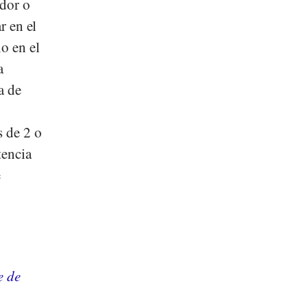
ador o
r en el
o en el
a
a de
s de 2 o
tencia
e
e de
1