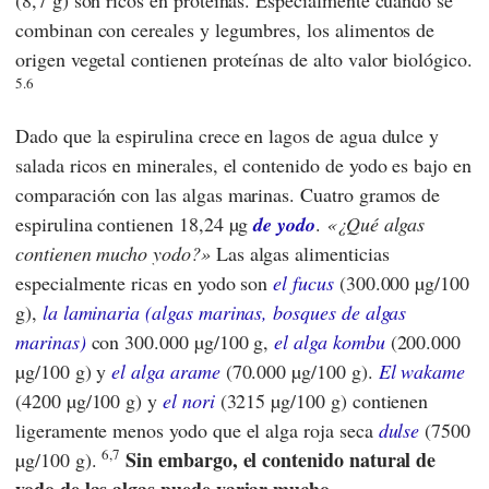
combinan con cereales y legumbres, los alimentos de
origen vegetal contienen proteínas de alto valor biológico.
5.6
Dado que la espirulina crece en lagos de agua dulce y
salada ricos en minerales, el contenido de yodo es bajo en
comparación con las algas marinas. Cuatro gramos de
espirulina contienen 18,24 µg
de yodo
.
¿Qué algas
contienen mucho yodo?
Las algas alimenticias
especialmente ricas en yodo son
el fucus
(300.000 µg/100
g),
la laminaria (algas marinas, bosques de algas
marinas)
con 300.000 µg/100 g,
el alga kombu
(200.000
µg/100 g) y
el alga arame
(70.000 µg/100 g).
El wakame
(4200 µg/100 g) y
el nori
(3215 µg/100 g) contienen
ligeramente menos yodo que el alga roja seca
dulse
(7500
6,7
Sin embargo, el contenido natural de
µg/100 g).
yodo de las algas puede variar mucho.