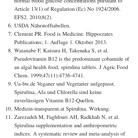
normal blood glucose concentrations pursuant to
Article 13(1) of Regulation (Ec) No 1924/2006.
EFS2. 2010;8(2).
6.
USDA Nährstofftabellen.
7.
Clement PR. Food is Medicine. Hippocrates
Publications; 1. Auflage 1. Oktober 2013.
8.
Watanabe F, Katsura H, Takenaka S, et al.
Pseudovitamin B12 is the predominant cobamide of
an algal health food, spirulina tablets. J Agric Food
Chem. 1999;47(11):4736-4741.
9.
Ua-bw.de Veganer und Vegetarier aufgepasst.
Spirulina, Afa und Chlorella sind keine
zuverlässigen Vitamin B12-Quellen.
10.
Medizin-transparent.at Spirulina. Wirkung.
11.
Zarezadeh M, Faghfouri AH, Radkhah N, et al.
Spirulina supplementation and anthropometric
indices. A systematic review and meta-analysis of