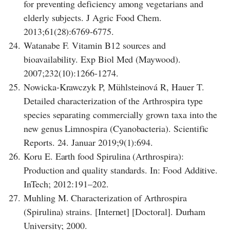
for preventing deficiency among vegetarians and
elderly subjects. J Agric Food Chem.
2013;61(28):6769-6775.
24.
Watanabe F. Vitamin B12 sources and
bioavailability. Exp Biol Med (Maywood).
2007;232(10):1266-1274.
25.
Nowicka-Krawczyk P, Mühlsteinová R, Hauer T.
Detailed characterization of the Arthrospira type
species separating commercially grown taxa into the
new genus Limnospira (Cyanobacteria). Scientific
Reports. 24. Januar 2019;9(1):694.
26.
Koru E. Earth food Spirulina (Arthrospira):
Production and quality standards. In: Food Additive.
InTech; 2012:191–202.
27.
Muhling M. Characterization of Arthrospira
(Spirulina) strains. [Internet] [Doctoral]. Durham
University; 2000.