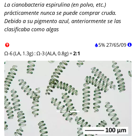
La cianobacteria espirulina (en polvo, etc.)
prácticamente nunca se puede comprar cruda.
Debido a su pigmento azul, anteriormente se las
clasificaba como algas
5%
27
/
65
/
09
Ω-6 (LA, 1.3g)
:
Ω-3 (ALA, 0.8g)
=
2:1