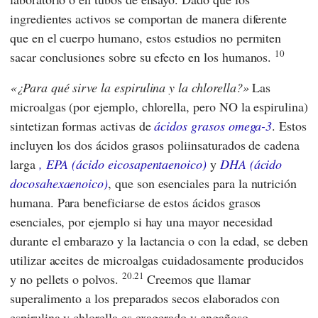
ingredientes activos se comportan de manera diferente
que en el cuerpo humano, estos estudios no permiten
10
sacar conclusiones sobre su efecto en los humanos.
¿Para qué sirve la espirulina y la chlorella?
Las
microalgas (por ejemplo, chlorella, pero NO la espirulina)
sintetizan formas activas de
ácidos grasos omega-3
. Estos
incluyen los dos ácidos grasos poliinsaturados de cadena
larga
, EPA (ácido eicosapentaenoico)
y
DHA (ácido
docosahexaenoico)
, que son esenciales para la nutrición
humana. Para beneficiarse de estos ácidos grasos
esenciales, por ejemplo si hay una mayor necesidad
durante el embarazo y la lactancia o con la edad, se deben
utilizar aceites de microalgas cuidadosamente producidos
20.21
y no pellets o polvos.
Creemos que llamar
superalimento a los preparados secos elaborados con
espirulina y chlorella es exagerado y engañoso.