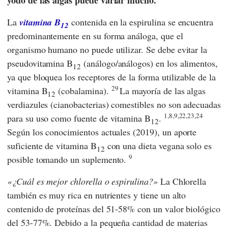
La
vitamina B
contenida en la espirulina se encuentra
12
predominantemente en su forma análoga, que el
organismo humano no puede utilizar. Se debe evitar la
pseudovitamina B
(análogo/análogos) en los alimentos,
12
ya que bloquea los receptores de la forma utilizable de la
29
vitamina B
(cobalamina).
La mayoría de las algas
12
verdiazules (cianobacterias) comestibles no son adecuadas
1,8,9,22,23,24
para su uso como fuente de vitamina B
.
12
Según los conocimientos actuales (2019), un aporte
suficiente de vitamina B
con una dieta vegana solo es
12
9
posible tomando un suplemento.
¿Cuál es mejor chlorella o espirulina?
La Chlorella
también es muy rica en nutrientes y tiene un alto
contenido de proteínas del 51-58% con un valor biológico
del 53-77%. Debido a la pequeña cantidad de materias