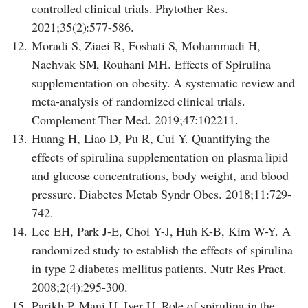
controlled clinical trials. Phytother Res.
2021;35(2):577-586.
12.
Moradi S, Ziaei R, Foshati S, Mohammadi H,
Nachvak SM, Rouhani MH. Effects of Spirulina
supplementation on obesity. A systematic review and
meta-analysis of randomized clinical trials.
Complement Ther Med. 2019;47:102211.
13.
Huang H, Liao D, Pu R, Cui Y. Quantifying the
effects of spirulina supplementation on plasma lipid
and glucose concentrations, body weight, and blood
pressure. Diabetes Metab Syndr Obes. 2018;11:729-
742.
14.
Lee EH, Park J-E, Choi Y-J, Huh K-B, Kim W-Y. A
randomized study to establish the effects of spirulina
in type 2 diabetes mellitus patients. Nutr Res Pract.
2008;2(4):295-300.
15.
Parikh P, Mani U, Iyer U. Role of spirulina in the