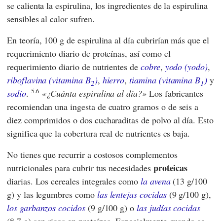
se calienta la espirulina, los ingredientes de la espirulina
sensibles al calor sufren.
En teoría, 100 g de espirulina al día cubrirían más que el
requerimiento diario de proteínas, así como el
requerimiento diario de nutrientes de
cobre
,
yodo (yodo)
,
riboflavina (vitamina B
)
,
hierro
,
tiamina (vitamina B
)
y
2
1
5.6
sodio
.
¿Cuánta espirulina al día?
Los fabricantes
recomiendan una ingesta de cuatro gramos o de seis a
diez comprimidos o dos cucharaditas de polvo al día. Esto
significa que la cobertura real de nutrientes es baja.
No tienes que recurrir a costosos complementos
proteicas
nutricionales para cubrir tus necesidades
diarias. Los cereales integrales como
la avena
(13 g/100
g) y las legumbres como
las lentejas cocidas
(9 g/100 g),
los garbanzos cocidos
(9 g/100 g) o
las judías cocidas
(8,7 g) son ricos en proteínas. Especialmente cuando se