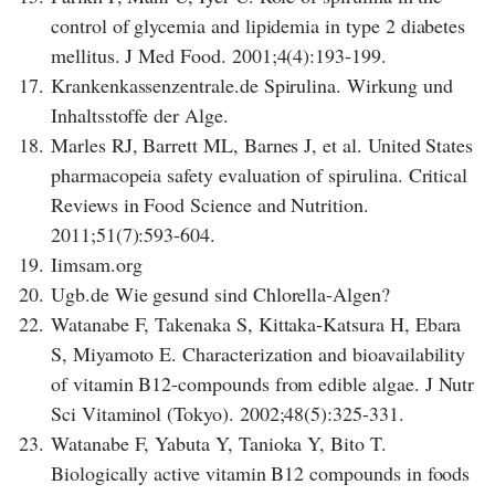
control of glycemia and lipidemia in type 2 diabetes
mellitus. J Med Food. 2001;4(4):193-199.
17.
Krankenkassenzentrale.de Spirulina. Wirkung und
Inhaltsstoffe der Alge.
18.
Marles RJ, Barrett ML, Barnes J, et al. United States
pharmacopeia safety evaluation of spirulina. Critical
Reviews in Food Science and Nutrition.
2011;51(7):593-604.
19.
Iimsam.org
20.
Ugb.de Wie gesund sind Chlorella-Algen?
22.
Watanabe F, Takenaka S, Kittaka-Katsura H, Ebara
S, Miyamoto E. Characterization and bioavailability
of vitamin B12-compounds from edible algae. J Nutr
Sci Vitaminol (Tokyo). 2002;48(5):325-331.
23.
Watanabe F, Yabuta Y, Tanioka Y, Bito T.
Biologically active vitamin B12 compounds in foods