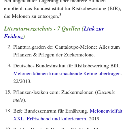
Bei ungekühlter Lagerung über mehrere Stunden
empfiehlt das
Bundesinstitut für Risikobewertung
(
BfR
),
3
die Melonen zu entsorgen.
Literaturverzeichnis - 7 Quellen (
Link zur
Evidenz
)
2.
Plantura.garden de: Cantaloupe-Melone: Alles zum
Pflanzen & Pflegen der Zuckermelone.
3.
Deutsches Bundesinstitut für Risikobewertung BfR.
Melonen können krankmachende Keime übertragen
.
22/2013.
15.
Pflanzen-lexikon com: Zuckermelonen (
Cucumis
melo
).
18.
Bzfe Bundeszentrum für Ernährung.
Melonenvielfalt
XXL. Erfrischend und kalorienarm.
2019.