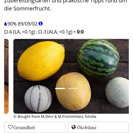
Zubereitungsarten und praktische Tipps rund um
die Sommerfrucht.
90%
89
/
09
/
02
Ω-6 (LA, <0.1g)
:
Ω-3 (ALA, <0.1g)
=
0:0
© Bought from M.Dörr & M.Frommherz, fotolia
Gesundheit
Ökobilanz