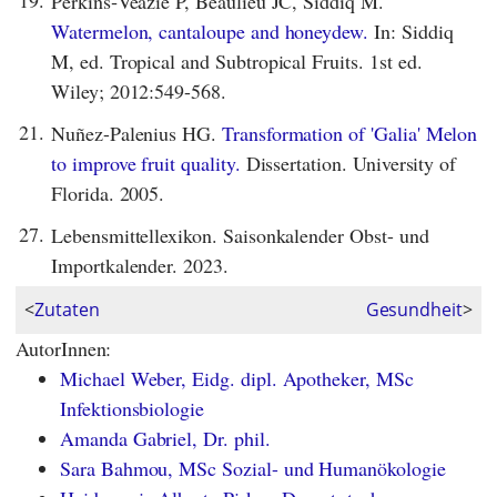
19.
Perkins‐Veazie P, Beaulieu JC, Siddiq M.
Watermelon, cantaloupe and honeydew.
In: Siddiq
M, ed. Tropical and Subtropical Fruits. 1st ed.
Wiley; 2012:549-568.
21.
Nuñez-Palenius HG.
Transformation of 'Galia' Melon
to improve fruit quality.
Dissertation. University of
Florida. 2005.
27.
Lebensmittellexikon. Saisonkalender Obst- und
Importkalender. 2023.
<
Zutaten
Gesundheit
>
AutorInnen:
Michael Weber, Eidg. dipl. Apotheker, MSc
Infektionsbiologie
Amanda Gabriel, Dr. phil.
Sara Bahmou, MSc Sozial- und Humanökologie