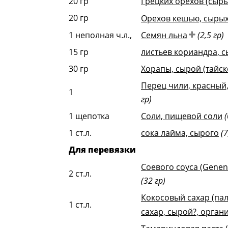
20
гр
Грецких орехов (сыры
20
гр
Орехов кешью, сырых
1
неполная ч.л.,
Семян льна
(2,5 гр)
15
гр
листьев кориандра, 
30
гр
Хорапы, сырой (тайск
Перец чили, красный
1
гр)
1
щепотка
Соли, пищевой соли
(
1
ст.л.
сока лайма, сырого
(7
Для перевязки
Соевого соуса (Genen
2
ст.л.
(32 гр)
Кокосовый сахар (па
1
ст.л.
сахар, сырой?, орган