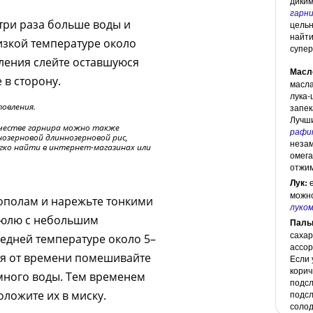
диким
гарни
 три раза больше воды и
цельн
найти
низкой температуре около
супер
ления слейте оставшуюся
Масл
 в сторону.
масла
лука-
овления.
запек
Лучши
ачестве гарнира можно также
рафи
ьнозерновой длиннозерновой рис,
незам
егко найти в интернет-магазинах или
омега
отжим
Лук:
е
можно
пополам и нарежьте тонкими
луко
трюлю с небольшим
Паль
сахар
едней температуре около 5–
ассор
мя от времени помешивайте
Если 
корич
много воды. Тем временем
подсл
ложите их в миску.
подсл
солод