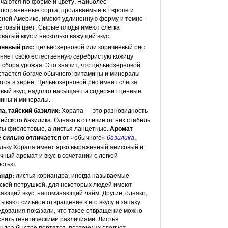
чаются по форме и цвету. Наиболее
остраненные сорта, продаваемые в Европе и
ной Америке, имеют удлиненную форму и темно-
товый цвет. Сырые плоды имеют слегка
оватый вкус и несколько вяжущий вкус.
чневый рис:
цельнозерновой или коричневый рис
няет свою естественную серебристую кожицу
 сбора урожая. Это значит, что цельнозерновой
стается богаче обычного: витамины и минералы
тся в зерне. Цельнозерновой рис имеет слегка
вый вкус, надолго насыщает и содержит ценные
ины и минералы.
а, тайский базилик:
Хорапа — это разновидность
ейского базилика. Однако в отличие от них стебель
ты фиолетовые, а листья ланцетные.
Аромат
е сильно отличается
от «обычного»
базилика
,
льку Хорапа имеет ярко выраженный анисовый и
чный аромат и вкус в сочетании с легкой
стью.
андр:
листья кориандра, иногда называемые
ской петрушкой, для некоторых людей имеют
ающий вкус, напоминающий лайм. Другие, однако,
ывают сильное отвращение к его вкусу и запаху.
дования показали, что такое отвращение можно
нить генетическими различиями. Листья
ндра быстро портятся, поэтому их следует