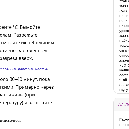
этом
жирны
(АЛК)
пищи,
рацио
пита
ейте °C. Вымойте
урове
олам. Разрежьте
жирно
набир
, смочите их небольшим
токоф
отивне, застеленном
сыпуч
относ
разреза вверх.
жирны
78% д
рованным рапсовым маслом
.
колич
соста
оло 30–40 минут, пока
этой 
орехо
ягкими. Примерно через
вкусу
баклажаны (при
пературу) и закончите
Альт
Гарни
емя выпечки.
цельн