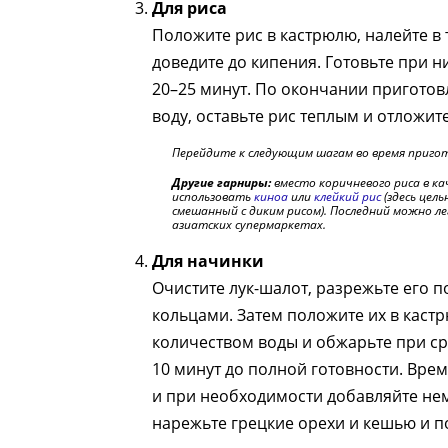
Для риса
Положите рис в кастрюлю, налейте в
доведите до кипения. Готовьте при 
20–25 минут. По окончании приготов
воду, оставьте рис теплым и отложите
Перейдите к следующим шагам во время пригот
Другие гарниры:
вместо коричневого риса в к
использовать
киноа
или
клейкий рис
(здесь цел
смешанный с диким рисом). Последний можно л
азиатских супермаркетах.
Для начинки
Очистите лук-шалот, разрежьте его 
кольцами. Затем положите их в кас
количеством воды и обжарьте при ср
10 минут до полной готовности. Вре
и при необходимости добавляйте не
нарежьте грецкие орехи и кешью и по