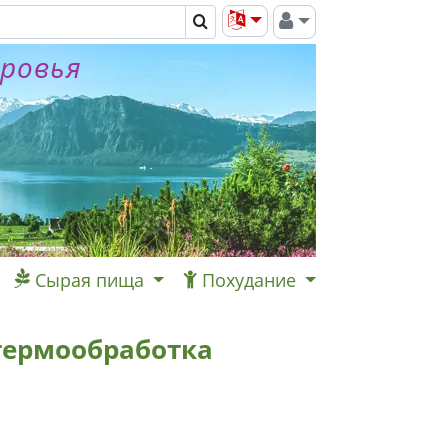
оровья
Сырая пища
Похудание
 термообработка