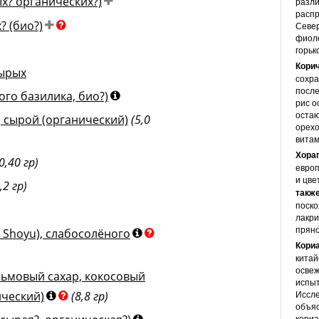
х? органических?)
разли
распр
? (био?)
Север
фиоле
горьк
Кори
сырых
сохра
после
ого базилика, био?)
рис о
остаю
, сырой (органический)
(5,0
орехо
витам
Хорап
0,40 гр)
европ
и цве
,2 гр)
такж
поско
лакри
пряно
 Shoyu), слабосолёного
Кори
китай
освеж
льмовый сахар, кокосовый
испыт
Иссле
ический)
(8,8 гр)
объяс
кориа