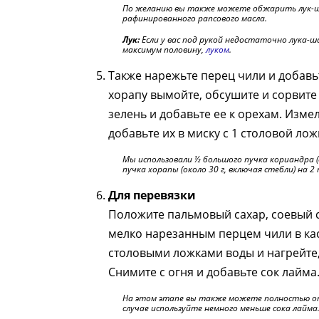
По желанию вы также можете обжарить лук-ш
рафинированного рапсового масла.
Лук:
Если у вас под рукой недостаточно лука-ш
максимум половину,
луком
.
Также нарежьте перец чили и добавьт
хорапу вымойте, обсушите и сорвите
зелень и добавьте ее к орехам. Изме
добавьте их в миску с 1 столовой лож
Мы использовали ½ большого пучка кориандра (о
пучка хорапы (около 30 г, включая стебли) на 2
Для перевязки
Положите пальмовый сахар, соевый с
мелко нарезанным перцем чили в ка
столовыми ложками воды и нагрейте,
Снимите с огня и добавьте сок лайма
На этом этапе вы также можете полностью от
случае используйте немного меньше сока лайма