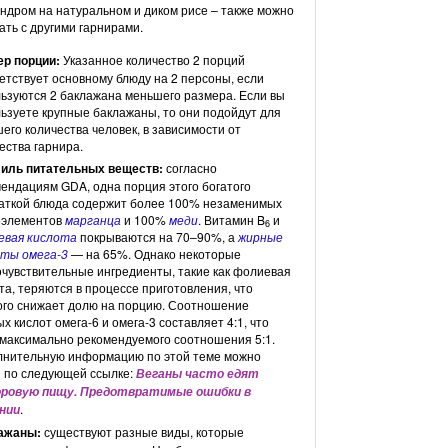
ндром на натуральном и диком рисе – также можно
ать с другими гарнирами.
ер порции:
Указанное количество 2 порций
етствует основному блюду на 2 персоны, если
ьзуются 2 баклажана меньшего размера. Если вы
ьзуете крупные баклажаны, то они подойдут для
его количества человек, в зависимости от
ества гарнира.
иль питательных веществ:
согласно
ендациям GDA, одна порция этого богатого
аткой блюда содержит более 100% незаменимых
оэлементов
марганца
и 100%
меди
. Витамин B
и
6
евая кислота
покрываются на 70–90%, а
жирные
оты омега-3
— на 65%. Однако некоторые
чувствительные ингредиенты, такие как фолиевая
та, теряются в процессе приготовления, что
го снижает долю на порцию. Соотношение
х кислот омега-6 и омега-3 составляет 4:1, что
максимально рекомендуемого соотношения 5:1.
лнительную информацию по этой теме можно
 по следующей ссылке:
Веганы часто едят
оровую пищу. Предотвратимые ошибки в
.
нии
ажаны:
существуют разные виды, которые