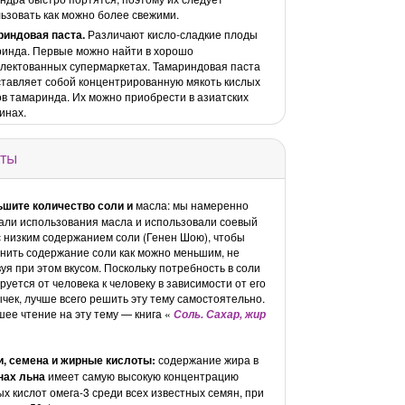
ьзовать как можно более свежими.
риндовая паста.
Различают кисло-сладкие плоды
инда. Первые можно найти в хорошо
лектованных супермаркетах. Тамариндовая паста
тавляет собой концентрированную мякоть кислых
в тамаринда. Их можно приобрести в азиатских
инах.
ты
ьшите количество
соли и
масла: мы намеренно
али использования масла и использовали соевый
с низким содержанием соли (Генен Шою), чтобы
нить содержание соли как можно меньшим, не
уя при этом вкусом. Поскольку потребность в соли
руется от человека к человеку в зависимости от его
чек, лучше всего решить эту тему самостоятельно.
ее чтение на эту тему — книга «
Соль. Сахар, жир
и, семена и жирные кислоты:
содержание жира в
нах льна
имеет самую высокую концентрацию
х кислот омега-3 среди всех известных семян, при