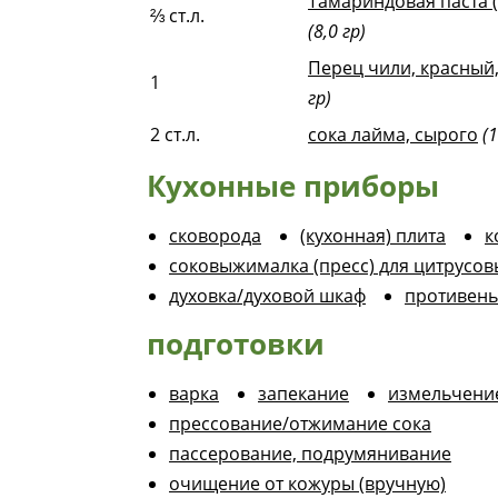
Тамариндовая паста (
⅔
ст.л.
(8,0 гр)
Перец чили, красный
1
гр)
2
ст.л.
сока лайма, сырого
(1
Кухонные приборы
сковорода
(кухонная) плита
к
соковыжималка (пресс) для цитрусов
духовка/духовой шкаф
противень 
подготовки
варка
запекание
измельчени
прессование/отжимание сока
пассерование, подрумянивание
очищение от кожуры (вручную)