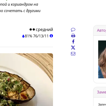
пой и кориандром на
но сочетать с другими
средний
Авто
81%
76
/
13
/
11
Заме
Запеч