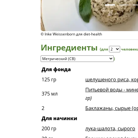
© Inke Weissenborn для diet-health
Ингредиенты
(для
человек
)
Для фонда
125
гр
шелушеного риса, ко
Питьевой воды - мин
375
мл
гр)
2
Баклажаны, сырые (о
Для начинки
200
гр
лука-шалота, сырого