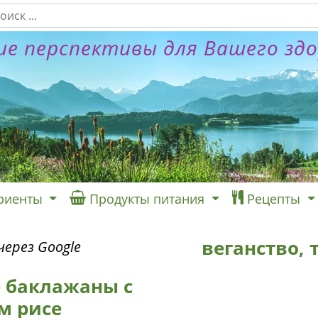
е перспективы для Вашего зд
риенты
Продукты питания
Рецепты
веганство,
ерез Google
 баклажаны с
м рисе