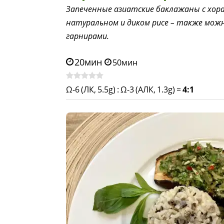
Запеченные азиатские баклажаны с хора
натуральном и диком рисе – также мож
гарнирами.
20мин
50мин
Ω-6 (ЛК, 5.5g)
:
Ω-3 (АЛК, 1.3g)
=
4:1