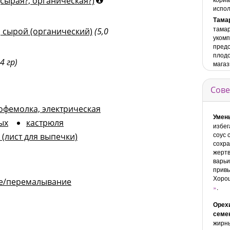
сырая?, органическая?)
испол
Тама
тамар
, сырой (органический)
(5,0
укомп
предс
плодо
4 гр)
магаз
Сове
офемолка, электрическая
Умен
ых
кастрюля
избег
соус 
(лист для выпечки)
сохра
жертв
варьи
привы
Хорош
е/перемалывание
»
.
Орех
семе
жирны