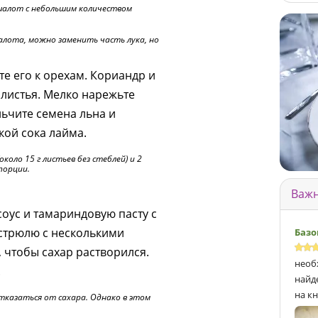
алот с небольшим количеством
алота, можно заменить часть лука, но
е его к орехам. Кориандр и
 листья. Мелко нарежьте
льчите семена льна и
кой сока лайма.
коло 15 г листьев без стеблей) и 2
 порции.
Важн
оус и тамариндовую пасту с
стрюлю с несколькими
Базо
 чтобы сахар растворился.
необ
.
найд
на кн
казаться от сахара. Однако в этом
.