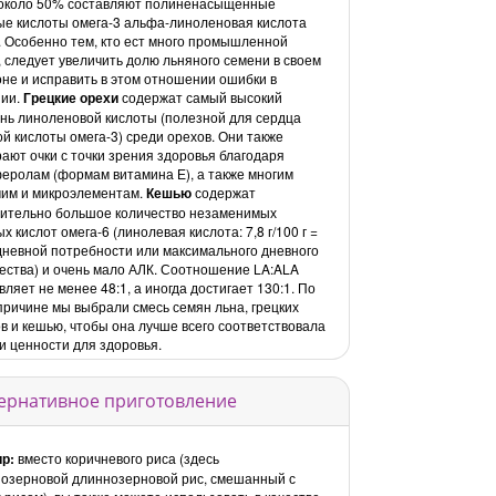
 около 50% составляют полиненасыщенные
е кислоты омега-3 альфа-линоленовая кислота
. Особенно тем, кто ест много промышленной
 следует увеличить долю льняного семени в своем
не и исправить в этом отношении ошибки в
нии.
Грецкие орехи
содержат самый высокий
нь линоленовой кислоты (полезной для сердца
й кислоты омега-3) среди орехов. Они также
ают очки с точки зрения здоровья благодаря
еролам (формам витамина Е), а также многим
им и микроэлементам.
Кешью
содержат
ительно большое количество незаменимых
х кислот омега-6 (линолевая кислота: 7,8 г/100 г =
невной потребности или максимального дневного
ества) и очень мало АЛК. Соотношение LA:ALA
вляет не менее 48:1, а иногда достигает 130:1. По
причине мы выбрали смесь семян льна, грецких
в и кешью, чтобы она лучше всего соответствовала
 и ценности для здоровья.
ернативное приготовление
р:
вместо коричневого риса (здесь
озерновой длиннозерновой рис, смешанный с