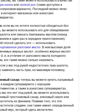
 рисом), вы также можете использовать в качестве
ра киноа
или
липкий рис
(также доступен в
озерновом варианте). Последний можно легко
 в интернет-магазинах или азиатских
маркетах.
о:
если вы не хотите полностью обходиться без
, вы можете использовать его для обжаривания
шалота или смазать баклажаны маслом (перед
анием и один раз в середине приготовления).
й способ сделать это — использовать
нированное рапсовое масло
. В нем высокая доля
енимых жирных кислот, особенно жирных кислот
-3, и, в отличие от рапсового масла холодного
а, его также можно сильно нагревать.
сли у вас под рукой недостаточно лука-шалота,
 заменить часть лука, но максимум половину,
м
.
мовый сахар:
теперь вы можете купить пальмовый
 в каждом супермаркете с хорошим
тиментом, а также в азиатских супермаркетах.
у вас его нет под рукой, вы можете использовать
невый тростниковый сахар, кленовый сироп или
аститель из фиников. Помимо того, что эти
астители сладкие, они также имеют определенный
овый вкус, который здесь желателен.