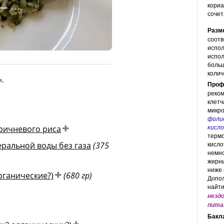
кориа
сочет
Разм
соотв
испол
© Inke Weissenborn для diet-health
испол
больш
колич
а
,
Проф
реком
клетч
микр
фоли
кисл
ричневого риса
термо
кисло
еральной воды без газа
(375
немно
жирны
ниже 
рганические?)
(680 гр)
Допо
найти
незд
пита
Бакл