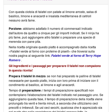
Con questa ciotola di falafel con patate al limone arrosto, salsa di
basilico, limone e anacardi e insalata mediterranea di cetrioli
nessuno avrà fame.
Porzione:
abbiamo adattato il numero di commensali indicato
dall'autore da quattro a cinque per gli importi indicati. Se il ninja ha
più fame, può aggiungere altro falafel o preparare una specie di
merenda con pane pita.
Nella ricetta originale questo piatto è accompagnato dalla ricetta
«Falafel verde al forno con proteine di piselli» che troverai sulla
nostra pagina al seguente link:
Falafel verde al forno di Terry Hope
.
Romero
Gli ingredienti e i passaggi per preparare il
falafel
non compaiono
in questa ricetta!
Prepara il falafel in mezzo:
se non hai preparato le palline di falafel
necessarie per questo piatto, inizia con loro prima di iniziare con il
condimento al basilico, al limone e agli anacardi.
Tempo di
preparazione:
i tempi di preparazione specificati non
contemplano l'elaborazione del falafel indicato nel passaggio uno. Se
aggiungiamo questa fase, il tempo di preparazione della ricetta viene
prolungato tra venti e trenta minuti, a seconda che utilizziamo ceci
precotti o imbevuti. Se usi ceci secchi, qualcosa che è apprezzato sia
nel gusto che nella consistenza del falafel appena fatto, la