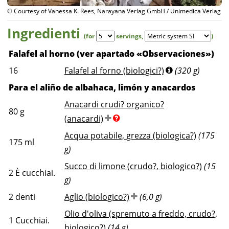
© Courtesy of Vanessa K. Rees, Narayana Verlag GmbH / Unimedica Verlag
Ingredienti
(for
servings
,
)
Falafel al horno (ver apartado «Observaciones»)
16
Falafel al forno (biologici?)
(320 g)
Para el aliño de albahaca, limón y anacardos
Anacardi crudi? organico?
80
g
(anacardi)
Acqua potabile, grezza (biologica?)
(175
175
ml
g)
Succo di limone (crudo?, biologico?)
(15
2
È cucchiai.
g)
2
denti
Aglio (biologico?)
(6,0 g)
Olio d'oliva (spremuto a freddo, crudo?,
1
Cucchiai.
biologico?)
(14 g)