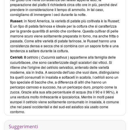
preparazione del piatto ti richiederà circa otto ore in più, perché devi
prendere in considerazione il tempo di ammollo. In tal caso,
consigliamo di immergere i ceci durante la notte.
Russet:
in Nord America, la varietà di patate più coltivata è la Russet;
È un tipo di patata farinosa e ideale per la cottura che si caratterizza
per la grande quantità di amido che contiene. Questa cultivar di pelle
marrone scuro viene solitamente preparata in forno, ma anche fritta o
passata. Come altre varietà di patate farinose, le Russet hanno una
consistenza densa e secca che si combina con un sapore forte e una
tendenza a saltare durante la cottura.
Cetrioli: il
cetriolo (
Cucumis sativus
) appartiene alla famiglia delle
cucurbitacee, che sono caratterizzate dagli scalatori dai viticci. Si
ritiene che l'origine del cetriolo selvatico, antenato delle varietà
moderne, sia in India. A seconda dell'uso che vuoi dare, distinguiamo
tra quelli consumati in insalata e sottaceti in scatola. I cetrioli sono un
tipo speciale di bacche che, a differenza di altri che hanno un
pericarpo carnoso e succoso, ha un pericarpo duro, proprio come la
zucca. Grazie alla sua alta percentuale di acqua (tra il 90 e il 96%), è
una verdura molto rinfrescante e ipocalorica. Mentre in molti paesi
europei il cetriolo viene solitamente consumato in insalata, è comune
che nei paesi occidentali e del sud-est asiatico sia usato come
contorno.
Suggerimenti