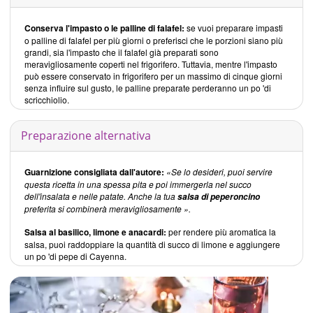
Conserva l'impasto o le palline di falafel:
se vuoi preparare impasti
o palline di falafel per più giorni o preferisci che le porzioni siano più
grandi, sia l'impasto che il falafel già preparati sono
meravigliosamente coperti nel frigorifero. Tuttavia, mentre l'impasto
può essere conservato in frigorifero per un massimo di cinque giorni
senza influire sul gusto, le palline preparate perderanno un po 'di
scricchiolio.
Preparazione alternativa
Guarnizione consigliata dall'autore:
«Se lo desideri, puoi servire
questa ricetta in una spessa pita e poi immergerla nel succo
dell'insalata e nelle patate. Anche la tua
salsa di peperoncino
preferita si combinerà meravigliosamente ».
Salsa al basilico, limone e anacardi:
per rendere più aromatica la
salsa, puoi raddoppiare la quantità di succo di limone e aggiungere
un po 'di pepe di Cayenna.