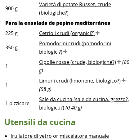
Varietà di patate Russet, crude
900
g
(biologiche?)
Para la ensalada de pepino mediterránea
225
g
Cetrioli crudi (organici?)
Pomodorini crudi (pomodorini
350
g
biologici?)
Cipolle rosse (crude, biologiche?)
(80
1
g)
Limoni crudi (limonene, biologico?)
1
(58 g)
Sale da cucina (sale da cucina, grezzo?,
1
pizzicare
biologico?)
(0,40 g)
Utensili da cucina
frullatore di vetro
or
miscelatore manuale