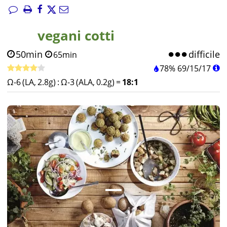
vegani cotti
50min
difficile
65min
78%
69
/
15
/
17
Ω-6 (LA, 2.8g)
:
Ω-3 (ALA, 0.2g)
=
18:1