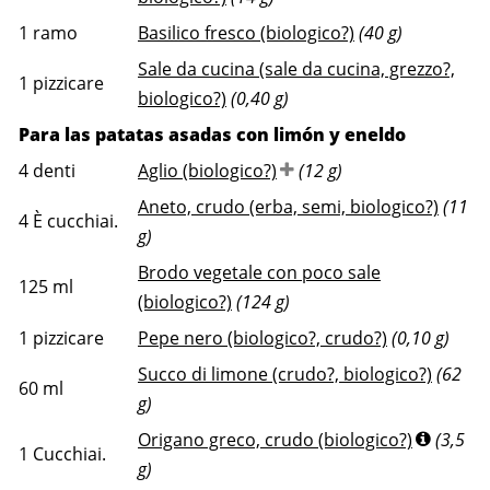
1
ramo
Basilico fresco (biologico?)
(40 g)
Sale da cucina (sale da cucina, grezzo?,
1
pizzicare
biologico?)
(0,40 g)
Para las patatas asadas con limón y eneldo
4
denti
Aglio (biologico?)
(12 g)
Aneto, crudo (erba, semi, biologico?)
(11
4
È cucchiai.
g)
Brodo vegetale con poco sale
125
ml
(biologico?)
(124 g)
1
pizzicare
Pepe nero (biologico?, crudo?)
(0,10 g)
Succo di limone (crudo?, biologico?)
(62
60
ml
g)
Origano greco, crudo (biologico?)
(3,5
1
Cucchiai.
g)