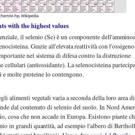
chemist-hp, Wikipedia
 with the highest values
nziale, il selenio (Se) è un componente dell'ammino
nocisteina. Grazie all'elevata reattività con l'ossigeno,
mportante nel sistema di difesa contro la distruzione
 cellulari (antiossidante). La selenocisteina partecip
imi e molte proteine lo contengono.
gli alimenti vegetali varia a seconda della loro area di
ende dal contenuto di selenio del suolo. In Nord Ameri
nio, cosa che non accade in Europa. Esistono piante c
io in grandi quantità, ad esempio l'albero di Bertholl