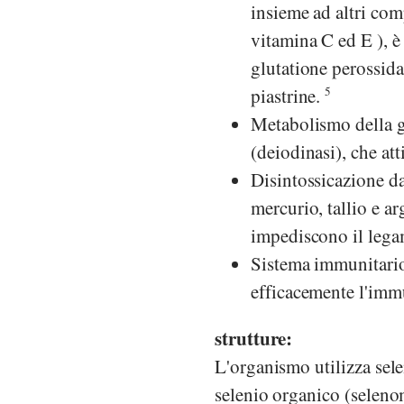
insieme ad altri com
vitamina C ed E ), è
glutatione perossidas
piastrine.
5
Metabolismo della gh
(deiodinasi), che at
Disintossicazione da 
mercurio, tallio e ar
impediscono il lega
Sistema immunitario
efficacemente l'imm
strutture:
L'organismo utilizza sel
selenio organico (seleno