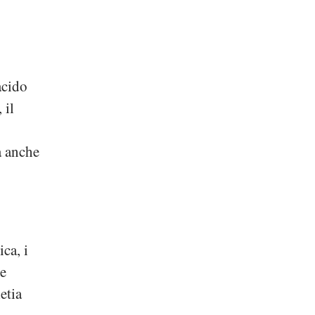
acido
 il
a anche
ca, i
he
etia