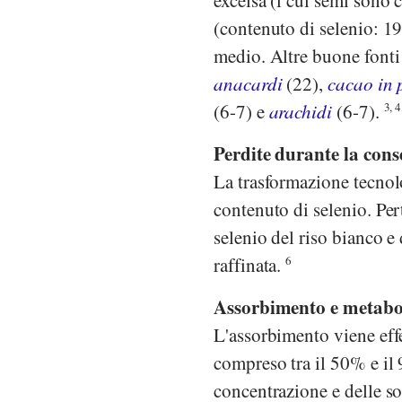
excelsa (i cui semi sono 
(contenuto di selenio: 1
medio. Altre buone fonti
anacardi
(22),
cacao in 
(6-7) e
arachidi
(6-7).
3, 4
Perdite durante la cons
La trasformazione tecnolo
contenuto di selenio. Per
selenio del riso bianco e
raffinata.
6
Assorbimento e metabo
L'assorbimento viene effe
compreso tra il 50% e il 
concentrazione e delle s