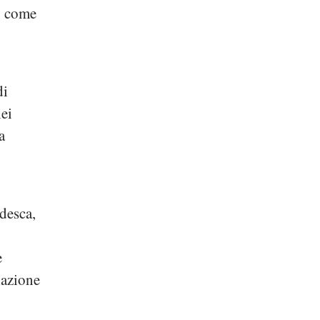
o come
di
ei
a
desca,
e
lazione