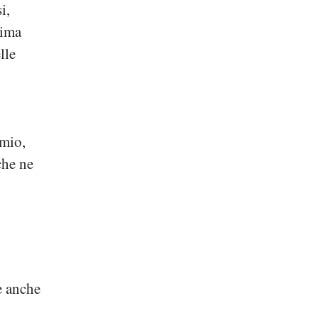
i,
ima
lle
dmio,
che ne
e anche