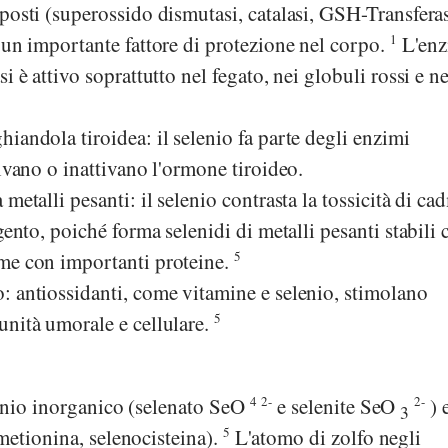
posti (superossido dismutasi, catalasi, GSH-Transferas
 un importante fattore di protezione nel corpo.
1
L'enz
i è attivo soprattutto nel fegato, nei globuli rossi e ne
iandola tiroidea: il selenio fa parte degli enzimi
tivano o inattivano l'ormone tiroideo.
metalli pesanti: il selenio contrasta la tossicità di ca
gento, poiché forma selenidi di metalli pesanti stabili 
me con importanti proteine.
5
: antiossidanti, come vitamine e selenio, stimolano
unità umorale e cellulare.
5
enio inorganico (selenato SeO
4
2-
e selenite SeO
2-
) 
3
metionina, selenocisteina).
5
L'atomo di zolfo negli