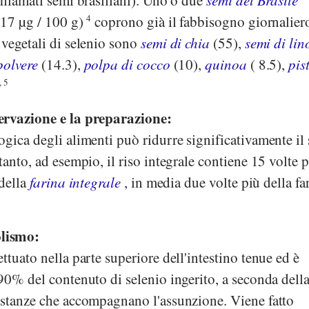
chiamati semi brasiliani). Uno o due
semi del Brasile
917 µg / 100 g)
4
coprono già il fabbisogno giornalier
 vegetali di selenio sono
semi di chia
(55),
semi di lin
polvere
(14.3),
polpa di cocco
(10),
quinoa
( 8.5),
pis
, 5
ervazione e la preparazione:
gica degli alimenti può ridurre significativamente il
tanto, ad esempio, il riso integrale contiene 15 volte 
 della
farina integrale
, in media due volte più della fa
lismo:
ttuato nella parte superiore dell'intestino tenue ed è
90% del contenuto di selenio ingerito, a seconda dell
ostanze che accompagnano l'assunzione. Viene fatto