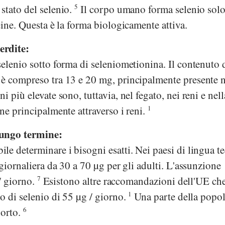
stato del selenio.
5
Il corpo umano forma selenio sol
eine. Questa è la forma biologicamente attiva.
erdite:
elenio sotto forma di seleniometionina. Il contenuto 
è compreso tra 13 e 20 mg, principalmente presente n
 più elevate sono, tuttavia, nel fegato, nei reni e nell
ne principalmente attraverso i reni.
1
lungo termine:
e determinare i bisogni esatti. Nei paesi di lingua te
 giornaliera da 30 a 70 µg per gli adulti. L'assunzione
 / giorno.
7
Esistono altre raccomandazioni dell'UE ch
o di selenio di 55 µg / giorno.
1
Una parte della popo
orto.
6