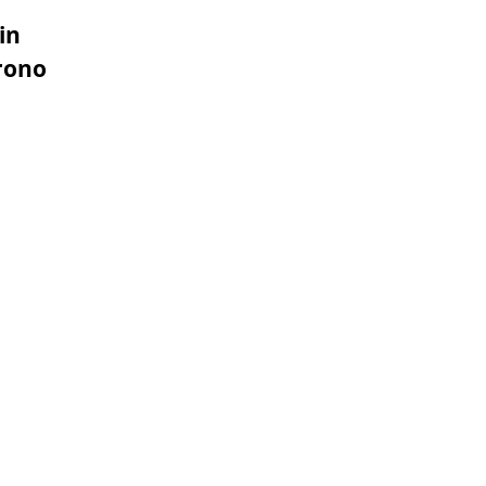
in
rono