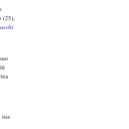
o
o
(25),
tacchi
 suo
più
rina
a sua