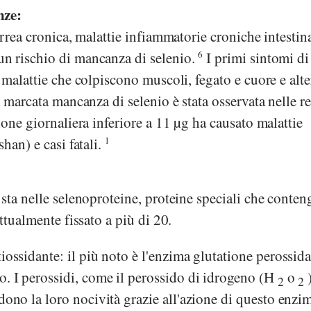
nze:
arrea cronica, malattie infiammatorie croniche intestina
n rischio di mancanza di selenio.
6
I primi sintomi di
 malattie che colpiscono muscoli, fegato e cuore e alte
marcata mancanza di selenio è stata osservata nelle r
ione giornaliera inferiore a 11 µg ha causato malattie
han) e casi fatali.
1
sta nelle selenoproteine, proteine speciali che conte
ttualmente fissato a più di 20.
iossidante: il più noto è l'enzima glutatione perossida
o. I perossidi, come il perossido di idrogeno (H
o
)
2
2
rdono la loro nocività grazie all'azione di questo enzi