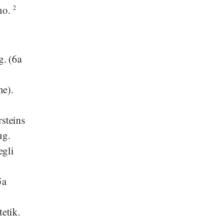
uno.
2
g. (6a
ne).
steins
ug.
egli
5a
etik.