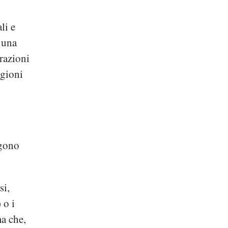
li e
 una
razioni
egioni
ngono
si,
 o i
ma che,