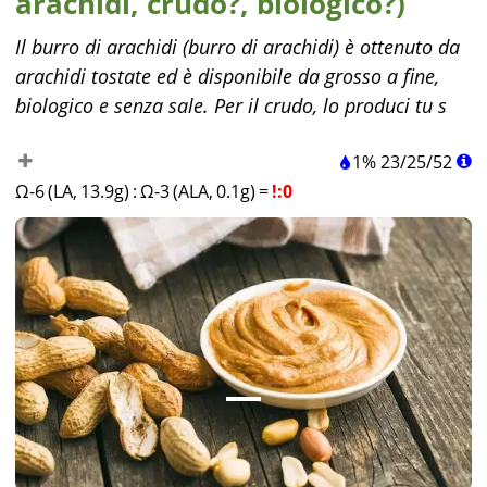
arachidi, crudo?, biologico?)
Il burro di arachidi (burro di arachidi) è ottenuto da
arachidi tostate ed è disponibile da grosso a fine,
biologico e senza sale. Per il crudo, lo produci tu s
1%
23
/
25
/
52
Ω-6 (LA, 13.9g)
:
Ω-3 (ALA, 0.1g)
=
!:0