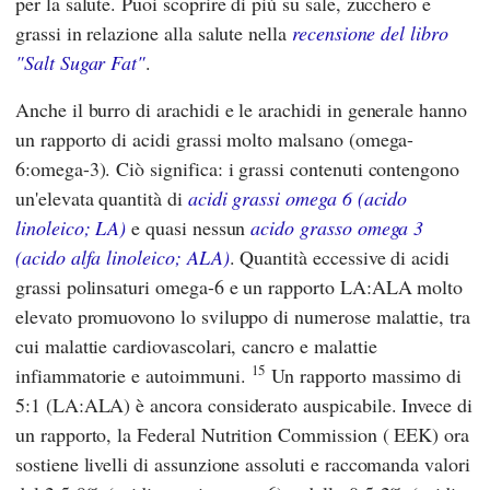
per la salute. Puoi scoprire di più su sale, zucchero e
grassi in relazione alla salute nella
recensione del libro
"Salt Sugar Fat"
.
Anche il burro di arachidi e le arachidi in generale hanno
un rapporto di acidi grassi molto malsano (omega-
6:omega-3). Ciò significa: i grassi contenuti contengono
un'elevata quantità di
acidi grassi omega 6 (acido
linoleico; LA)
e quasi nessun
acido grasso omega 3
(acido alfa linoleico; ALA)
. Quantità eccessive di acidi
grassi polinsaturi omega-6 e un rapporto LA:ALA molto
elevato promuovono lo sviluppo di numerose malattie, tra
cui malattie cardiovascolari, cancro e malattie
15
infiammatorie e autoimmuni.
Un rapporto massimo di
5:1 (LA:ALA) è ancora considerato auspicabile. Invece di
un rapporto, la
Federal Nutrition Commission
(
EEK
) ora
sostiene livelli di assunzione assoluti e raccomanda valori