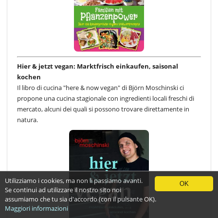
Hier & jetzt vegan: Marktfrisch einkaufen, saisonal
kochen
Il libro di cucina "here & now vegan" di Björn Moschinski ci
propone una cucina stagionale con ingredienti locali freschi di
mercato, alcuni dei quali si possono trovare direttamente in
natura.
Utilizziamo i cookies, ma non li passiamo avanti.
OK
Se continui ad utilizzare il nostro sito noi
assumiamo che tu sia d'accordo (con il pulsante OK).
Maggiori informazioni