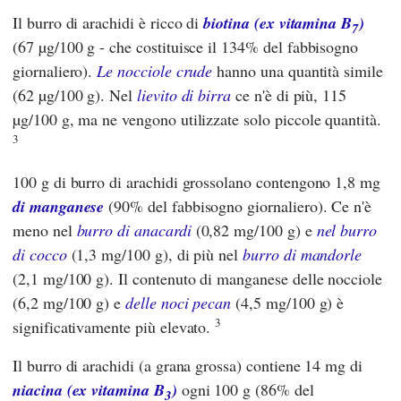
Il burro di arachidi è ricco di
biotina (ex vitamina B
)
7
(67 µg/100 g - che costituisce il 134% del fabbisogno
giornaliero).
Le nocciole crude
hanno una quantità simile
(62 µg/100 g). Nel
lievito di birra
ce n'è di più, 115
µg/100 g, ma ne vengono utilizzate solo piccole quantità.
3
100 g di burro di arachidi grossolano contengono 1,8 mg
di manganese
(90% del fabbisogno giornaliero). Ce n'è
meno nel
burro di anacardi
(0,82 mg/100 g) e
nel burro
di cocco
(1,3 mg/100 g), di più nel
burro di mandorle
(2,1 mg/100 g). Il contenuto di manganese delle nocciole
(6,2 mg/100 g) e
delle noci pecan
(4,5 mg/100 g) è
3
significativamente più elevato.
Il burro di arachidi (a grana grossa) contiene 14 mg di
niacina (ex vitamina B
)
ogni 100 g (86% del
3