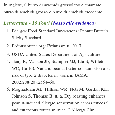
In inglese, il burro di arachidi grossolano è chiamato
burro di arachidi grosso o burro di arachidi croccante.
Letteratura - 16 Fonti (
Nesso alle evidenca
)
1.
Fda.gov Food Standard Innovations: Peanut Butter's
Sticky Standard.
2.
Erdnussbutter org: Erdnussmus. 2017.
3.
USDA United States Department of Agriculture.
4.
Jiang R, Manson JE, Stampfer MJ, Liu S, Willett
WC, Hu FB. Nut and peanut butter consumption and
risk of type 2 diabetes in women. JAMA.
2002;288(20):2554–60.
5.
Moghaddam AE, Hillson WR, Noti M, Gartlan KH,
Johnson S, Thomas B, u. a. Dry roasting enhances
peanut-induced allergic sensitization across mucosal
and cutaneous routes in mice. J Allergy Clin