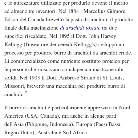
e le attrezzature utilizzate per produrlo devono il merito
ad almeno tre inventori. Nel 1884
, Marcellus Gilmore
Edson
del Canada brevettò la pasta di arachidi, il prodotto
finale della macinazione
di arachidi tostate
tra due
superfici riscaldate. Nel 1895
il Dott. John Harvey
Kellogg
(l'inventore dei cereali Kellogg's) sviluppò un
processo per produrre burro di arachidi da arachidi crude.
Li commercializzò come nutriente sostituto proteico per
le persone che riuscivano a malapena a masticare cibi
solidi. Nel 1903
il Dott. Ambrose Straub
di St. Louis,
Missouri, brevettò una macchina per produrre burro di
7
arachidi.
Il burro di arachidi è particolarmente apprezzato in Nord
America (USA, Canada), ma anche in alcune parti
dell'Asia (Filippine, Indonesia), Europa (Paesi Bassi,
Regno Unito), Australia e Sud Africa.