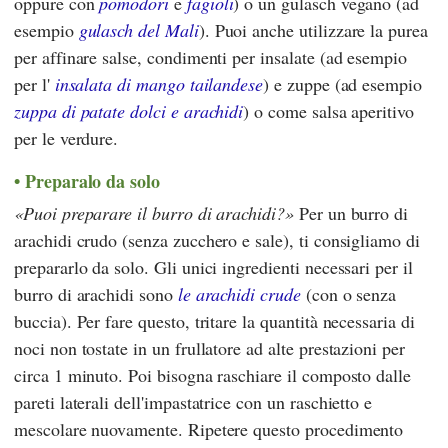
oppure con
pomodori
e
fagioli
) o un gulasch vegano (ad
esempio
gulasch del Mali
). Puoi anche utilizzare la purea
per affinare salse, condimenti per insalate (ad esempio
per l'
insalata di mango tailandese
) e zuppe (ad esempio
zuppa di patate dolci e arachidi
) o come salsa aperitivo
per le verdure.
Preparalo da solo
Puoi preparare il burro di arachidi?
Per un burro di
arachidi crudo (senza zucchero e sale), ti consigliamo di
prepararlo da solo. Gli unici ingredienti necessari per il
burro di arachidi sono
le arachidi crude
(con o senza
buccia). Per fare questo, tritare la quantità necessaria di
noci non tostate in un frullatore ad alte prestazioni per
circa 1 minuto. Poi bisogna raschiare il composto dalle
pareti laterali dell'impastatrice con un raschietto e
mescolare nuovamente. Ripetere questo procedimento