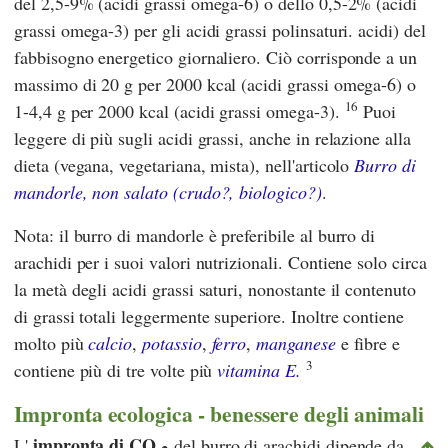
del 2,5-9% (acidi grassi omega-6) o dello 0,5-2% (acidi
grassi omega-3) per gli acidi grassi polinsaturi. acidi) del
fabbisogno energetico giornaliero. Ciò corrisponde a un
massimo di 20 g per 2000 kcal (acidi grassi omega-6) o
16
1-4,4 g per 2000 kcal (acidi grassi omega-3).
Puoi
leggere di più sugli acidi grassi, anche in relazione alla
dieta (vegana, vegetariana, mista), nell'articolo
Burro di
mandorle, non salato (crudo?, biologico?)
.
Nota: il burro di mandorle è preferibile al burro di
arachidi per i suoi valori nutrizionali. Contiene solo circa
la metà degli acidi grassi saturi, nonostante il contenuto
di grassi totali leggermente superiore. Inoltre contiene
molto più
calcio
,
potassio
,
ferro
,
manganese
e fibre e
3
contiene più di tre volte più
vitamina E.
Impronta ecologica - benessere degli animali
impronta di CO
L'
del burro di arachidi dipende da