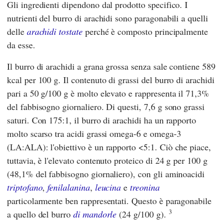
Gli ingredienti dipendono dal prodotto specifico. I
nutrienti del burro di arachidi sono paragonabili a quelli
delle
arachidi tostate
perché è composto principalmente
da esse.
Il burro di arachidi a grana grossa senza sale contiene 589
kcal per 100 g. Il contenuto di grassi del burro di arachidi
pari a 50 g/100 g è molto elevato e rappresenta il 71,3%
del fabbisogno giornaliero. Di questi, 7,6 g sono grassi
saturi. Con 175:1, il burro di arachidi ha un rapporto
molto scarso tra acidi grassi omega-6 e omega-3
(LA:ALA): l'obiettivo è un rapporto <5:1. Ciò che piace,
tuttavia, è l'elevato contenuto proteico di 24 g per 100 g
(48,1% del fabbisogno giornaliero), con gli aminoacidi
triptofano
,
fenilalanina
,
leucina
e
treonina
particolarmente ben rappresentati. Questo è paragonabile
3
a quello del burro
di mandorle
(24 g/100 g).