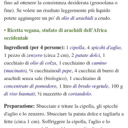
fino ad ottenere la consistenza desiderata (grossolana o
fine). Se volete un risultato leggermente più liquido
potete aggiungere un po' di
olio di arachidi
a crudo.
Ricetta vegana, stufato di arachidi dell'Africa
occidentale
Ingredienti (per 4 persone):
1
cipolla
, 4
spicchi d'aglio
,
1 pezzo di
zenzero
(circa 2 cm), 2
patate dolci
, 1
cucchiaio di
olio di colza
, 1 cucchiaino di
cumino
(macinato)
, ¼ cucchiaino
di pepe
, 4 cucchiai di burro di
arachidi senza sale (biologico), 1 cucchiaino di
concentrato di pomodoro
, 1 litro
di brodo vegetale
, 100 g
di riso basmati
, ½ mazzetto di
coriandolo
.
Preparazione:
Sbucciate e tritate la cipolla, gli spicchi
d'aglio e lo zenzero. Sbucciare la patata dolce e tagliarla a
fette (circa 1 cm). Soffriggere la cipolla, l'aglio e lo