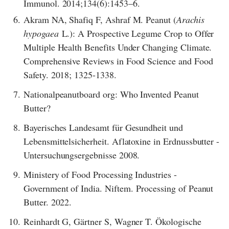
Immunol. 2014;134(6):1453–6.
6.
Akram NA, Shafiq F, Ashraf M. Peanut (
Arachis
hypogaea
L.): A Prospective Legume Crop to Offer
Multiple Health Benefits Under Changing Climate.
Comprehensive Reviews in Food Science and Food
Safety. 2018; 1325-1338.
7.
Nationalpeanutboard org: Who Invented Peanut
Butter?
8.
Bayerisches Landesamt für Gesundheit und
Lebensmittelsicherheit. Aflatoxine in Erdnussbutter -
Untersuchungsergebnisse 2008.
9.
Ministery of Food Processing Industries -
Government of India. Niftem. Processing of Peanut
Butter. 2022.
10.
Reinhardt G, Gärtner S, Wagner T. Ökologische