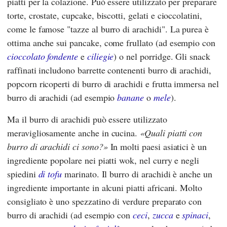
piatti per la colazione. Può essere utilizzato per preparare
torte, crostate, cupcake, biscotti, gelati e cioccolatini,
come le famose "tazze al burro di arachidi". La purea è
ottima anche sui pancake, come frullato (ad esempio con
cioccolato fondente
e
ciliegie
) o nel porridge. Gli snack
raffinati includono barrette contenenti burro di arachidi,
popcorn ricoperti di burro di arachidi e frutta immersa nel
burro di arachidi (ad esempio
banane
o
mele
).
Ma il burro di arachidi può essere utilizzato
meravigliosamente anche in cucina.
Quali piatti con
burro di arachidi ci sono?
In molti paesi asiatici è un
ingrediente popolare nei piatti wok, nel curry e negli
spiedini
di tofu
marinato. Il burro di arachidi è anche un
ingrediente importante in alcuni piatti africani. Molto
consigliato è uno spezzatino di verdure preparato con
burro di arachidi (ad esempio con
ceci
,
zucca
e
spinaci
,