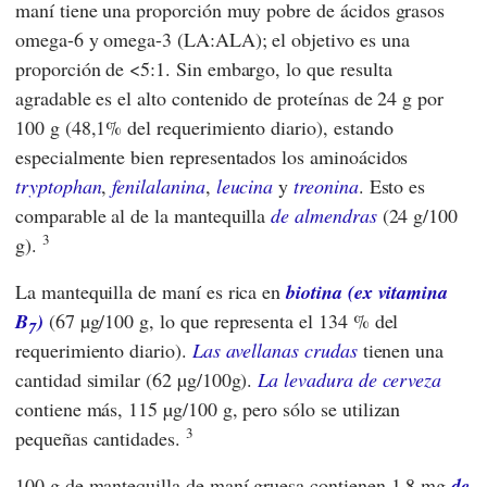
maní tiene una proporción muy pobre de ácidos grasos
omega-6 y omega-3 (LA:ALA); el objetivo es una
proporción de <5:1. Sin embargo, lo que resulta
agradable es el alto contenido de proteínas de 24 g por
100 g (48,1% del requerimiento diario), estando
especialmente bien representados los aminoácidos
tryptophan
,
fenilalanina
,
leucina
y
treonina
. Esto es
comparable al de la mantequilla
de almendras
(24 g/100
3
g).
La mantequilla de maní es rica en
biotina (ex vitamina
B
)
(67 µg/100 g, lo que representa el 134 % del
7
requerimiento diario).
Las avellanas crudas
tienen una
cantidad similar (62 µg/100g).
La levadura de cerveza
contiene más, 115 µg/100 g, pero sólo se utilizan
3
pequeñas cantidades.
100 g de mantequilla de maní gruesa contienen 1,8 mg
de