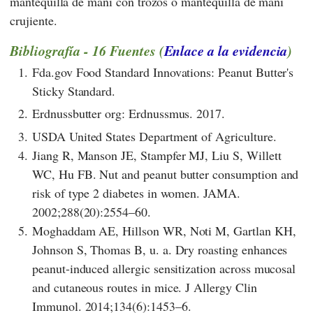
mantequilla de maní con trozos o mantequilla de maní
crujiente.
Bibliografía - 16 Fuentes (
Enlace a la evidencia
)
1.
Fda.gov Food Standard Innovations: Peanut Butter's
Sticky Standard.
2.
Erdnussbutter org: Erdnussmus. 2017.
3.
USDA United States Department of Agriculture.
4.
Jiang R, Manson JE, Stampfer MJ, Liu S, Willett
WC, Hu FB. Nut and peanut butter consumption and
risk of type 2 diabetes in women. JAMA.
2002;288(20):2554–60.
5.
Moghaddam AE, Hillson WR, Noti M, Gartlan KH,
Johnson S, Thomas B, u. a. Dry roasting enhances
peanut-induced allergic sensitization across mucosal
and cutaneous routes in mice. J Allergy Clin
Immunol. 2014;134(6):1453–6.