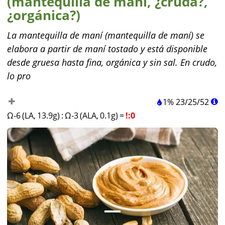
(mantequilla de maní, ¿cruda?,
¿orgánica?)
La mantequilla de maní (mantequilla de maní) se
elabora a partir de maní tostado y está disponible
desde gruesa hasta fina, orgánica y sin sal. En crudo,
lo pro
1%
23
/
25
/
52
Ω-6 (LA, 13.9g)
:
Ω-3 (ALA, 0.1g)
=
!:0