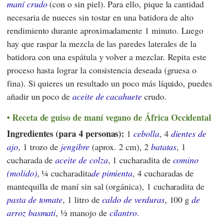
maní crudo
(con o sin piel). Para ello, pique la cantidad
necesaria de nueces sin tostar en una batidora de alto
rendimiento durante aproximadamente 1 minuto. Luego
hay que raspar la mezcla de las paredes laterales de la
batidora con una espátula y volver a mezclar. Repita este
proceso hasta lograr la consistencia deseada (gruesa o
fina). Si quieres un resultado un poco más líquido, puedes
añadir un poco de
aceite de cacahuete
crudo.
Receta de guiso de maní vegano de África Occidental
Ingredientes (para 4 personas):
1
cebolla
, 4
dientes de
ajo
, 1 trozo de
jengibre
(aprox. 2 cm), 2
batatas
, 1
cucharada de
aceite de colza
, 1 cucharadita de
comino
(molido)
, ¼ cucharadita
de pimienta
, 4 cucharadas de
mantequilla de maní sin sal (orgánica), 1 cucharadita de
pasta de tomate
, 1 litro de
caldo de verduras
, 100 g
de
arroz basmati
, ½ manojo de
cilantro
.