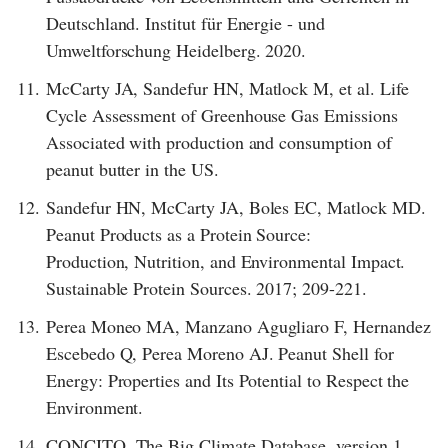
Deutschland. Institut für Energie - und
Umweltforschung Heidelberg. 2020.
11.
McCarty JA, Sandefur HN, Matlock M, et al. Life
Cycle Assessment of Greenhouse Gas Emissions
Associated with production and consumption of
peanut butter in the US.
12.
Sandefur HN, McCarty JA, Boles EC, Matlock MD.
Peanut Products as a Protein Source:
Production, Nutrition, and Environmental Impact.
Sustainable Protein Sources. 2017; 209-221.
13.
Perea Moneo MA, Manzano Agugliaro F, Hernandez
Escebedo Q, Perea Moreno AJ. Peanut Shell for
Energy: Properties and Its Potential to Respect the
Environment.
14.
CONCITO. The Big Climate Database, version 1.