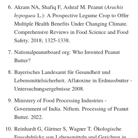
6.
Akram NA, Shafiq F, Ashraf M. Peanut (
Arachis
hypogaea
L.): A Prospective Legume Crop to Offer
Multiple Health Benefits Under Changing Climate.
Comprehensive Reviews in Food Science and Food
Safety. 2018; 1325-1338.
7.
Nationalpeanutboard org: Who Invented Peanut
Butter?
8.
Bayerisches Landesamt für Gesundheit und
Lebensmittelsicherheit. Aflatoxine in Erdnussbutter -
Untersuchungsergebnisse 2008.
9.
Ministery of Food Processing Industries -
Government of India. Niftem. Processing of Peanut
Butter. 2022.
10.
Reinhardt G, Gärtner S, Wagner T. Ökologische
Fussabdrücke von Lebensmitteln und Gerichten in