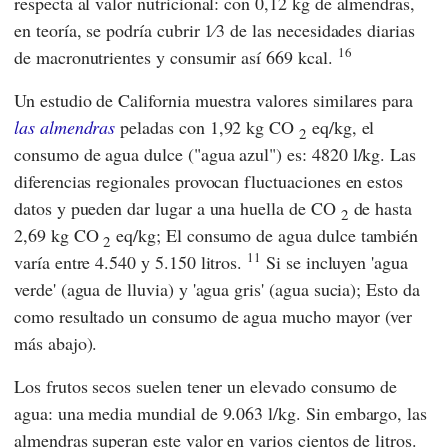
respecta al valor nutricional: con 0,12 kg de almendras,
en teoría, se podría cubrir 1⁄3 de las necesidades diarias
16
de macronutrientes y consumir así 669 kcal.
Un estudio de California muestra valores similares para
las almendras
peladas con 1,92 kg CO
eq/kg, el
2
consumo de agua dulce ("agua azul") es: 4820 l/kg. Las
diferencias regionales provocan fluctuaciones en estos
datos y pueden dar lugar a una huella de CO
de hasta
2
2,69 kg CO
eq/kg; El consumo de agua dulce también
2
11
varía entre 4.540 y 5.150 litros.
Si se incluyen 'agua
verde' (agua de lluvia) y 'agua gris' (agua sucia); Esto da
como resultado un consumo de agua mucho mayor (ver
más abajo).
Los frutos secos suelen tener un elevado consumo de
agua: una media mundial de 9.063 l/kg. Sin embargo, las
almendras superan este valor en varios cientos de litros.