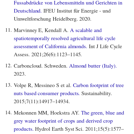
Fussabdrücke von Lebensmitteln und Gerichten in
Deutschland.
IFEU Institut für Energie - und
Umweltforschung Heidelberg. 2020.
11.
Marvinney E, Kendall A.
A scalable and
spatiotemporally resolved agricultural life cycle
assessment of California almonds.
Int J Life Cycle
Assess. 2021;26(6):1123–1145.
12.
Carboncloud. Schweden.
Almond butter (Italy).
2023.
13.
Volpe R, Messineo S et al.
Carbon footprint of tree
nuts based consumer products.
Sustainability.
2015;7(11):14917–14934.
14.
Mekonnen MM, Hoekstra AY.
The green, blue and
grey water footprint of crops and derived crop
products.
Hydrol Earth Syst Sci. 2011;15(5):1577–