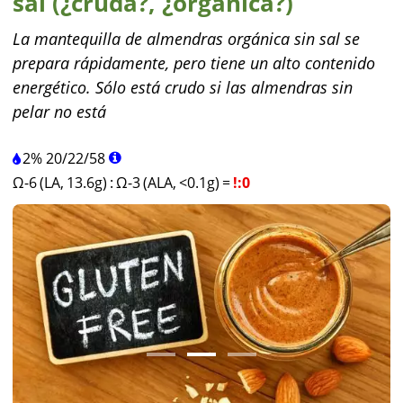
sal (¿cruda?, ¿orgánica?)
La mantequilla de almendras orgánica sin sal se
prepara rápidamente, pero tiene un alto contenido
energético. Sólo está crudo si las almendras sin
pelar no está
2%
20
/
22
/
58
Ω-6 (LA, 13.6g)
:
Ω-3 (ALA, <0.1g)
=
!:0