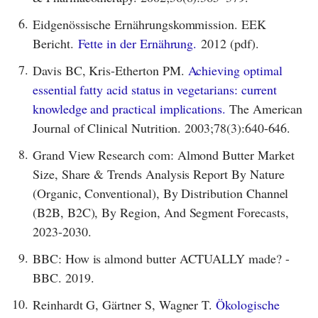
6.
Eidgenössische Ernährungskommission. EEK
Bericht.
Fette in der Ernährung.
2012 (pdf).
7.
Davis BC, Kris-Etherton PM.
Achieving optimal
essential fatty acid status in vegetarians: current
knowledge and practical implications.
The American
Journal of Clinical Nutrition. 2003;78(3):640-646.
8.
Grand View Research com: Almond Butter Market
Size, Share & Trends Analysis Report By Nature
(Organic, Conventional), By Distribution Channel
(B2B, B2C), By Region, And Segment Forecasts,
2023-2030.
9.
BBC: How is almond butter ACTUALLY made? -
BBC. 2019.
10.
Reinhardt G, Gärtner S, Wagner T.
Ökologische