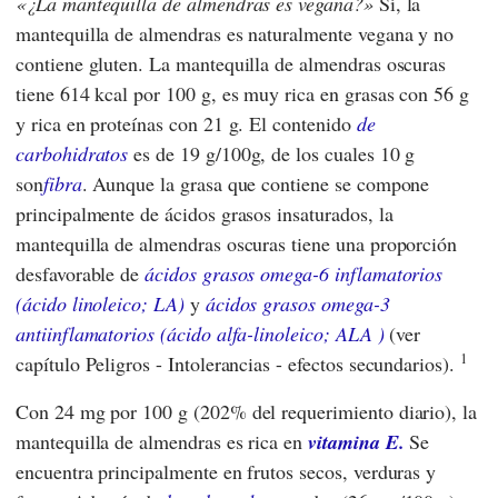
¿La mantequilla de almendras es vegana?
Sí, la
mantequilla de almendras es naturalmente vegana y no
contiene gluten. La mantequilla de almendras oscuras
tiene 614 kcal por 100 g, es muy rica en grasas con 56 g
y rica en proteínas con 21 g. El contenido
de
carbohidratos
es de 19 g/100g, de los cuales 10 g
son
fibra
. Aunque la grasa que contiene se compone
principalmente de ácidos grasos insaturados, la
mantequilla de almendras oscuras tiene una proporción
desfavorable de
ácidos grasos omega-6 inflamatorios
(ácido linoleico; LA)
y
ácidos grasos omega-3
antiinflamatorios (ácido alfa-linoleico; ALA )
(ver
1
capítulo Peligros - Intolerancias - efectos secundarios).
Con 24 mg por 100 g (202% del requerimiento diario), la
mantequilla de almendras es rica en
vitamina E.
Se
encuentra principalmente en frutos secos, verduras y