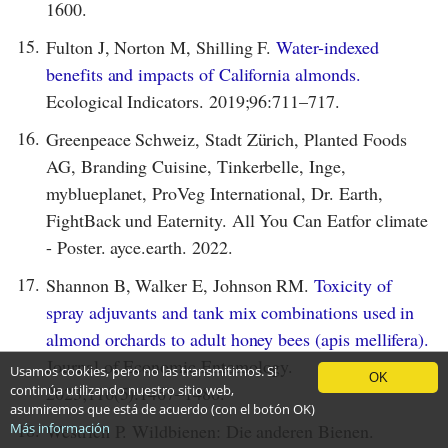
1600.
15.
Fulton J, Norton M, Shilling F.
Water-indexed
benefits and impacts of California almonds.
Ecological Indicators. 2019;96:711–717.
16.
Greenpeace Schweiz, Stadt Zürich, Planted Foods
AG, Branding Cuisine, Tinkerbelle, Inge,
myblueplanet, ProVeg International, Dr. Earth,
FightBack und Eaternity. All You Can Eatfor climate
- Poster. ayce.earth. 2022.
17.
Shannon B, Walker E, Johnson RM.
Toxicity of
spray adjuvants and tank mix combinations used in
almond orchards to adult honey bees (apis mellifera).
Journal of Economic Entomology.
Usamos cookies, pero no las transmitimos. Si
OK
2023;116(5):1467–1480.
continúa utilizando nuestro sitio web,
asumiremos que está de acuerdo (con el botón OK)
18.
Westrich P. Wildbienen: Die anderen Bienen.
Más información