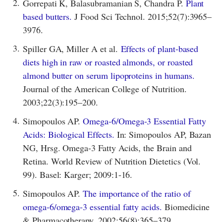
2.
Gorrepati K, Balasubramanian S, Chandra P.
Plant
based butters.
J Food Sci Technol. 2015;52(7):3965–
3976.
3.
Spiller GA, Miller A et al.
Effects of plant-based
diets high in raw or roasted almonds, or roasted
almond butter on serum lipoproteins in humans.
Journal of the American College of Nutrition.
2003;22(3):195–200.
4.
Simopoulos AP.
Omega-6/Omega-3 Essential Fatty
Acids: Biological Effects.
In: Simopoulos AP, Bazan
NG, Hrsg. Omega-3 Fatty Acids, the Brain and
Retina. World Review of Nutrition Dietetics (Vol.
99). Basel: Karger; 2009:1-16.
5.
Simopoulos AP.
The importance of the ratio of
omega-6/omega-3 essential fatty acids.
Biomedicine
& Pharmacotherapy. 2002;56(8):365–379.