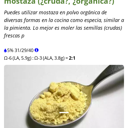
mostaza (¿cruda?, ¿orgánica?)
Puedes utilizar mostaza en polvo orgánica de
diversas formas en la cocina como especia, similar a
la pimienta. Lo mejor es moler las semillas (crudas)
frescas p
5%
31
/
29
/
40
Ω-6 (LA, 5.9g)
:
Ω-3 (ALA, 3.8g)
=
2:1