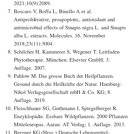
2021;10(9):2089.
7.
Boscaro V, Boffa L, Binello A et al.
Antiproliferative, proapoptotic, antioxidant and
antimicrobial effects of Sinapis nigra L. and Sinapis
alba L. extracts. Molecules. 16. November
2018;23(11):3004.
8.
Schilcher H, Kammerer S, Wegener T. Leitfaden
Phytotherapie. München: Elsevier GmbH; 3.
Auflage. 2007.
9.
Pahlow M. Das grosse Buch der Heilpflanzen.
Gesund durch die Heilkräfte der Natur. Hamburg:
Nikol Verlagsgesellschaft mbH & Co. KG; 8.
Auflage. 2019.
10.
Fleischhauer SG, Guthmann J, Spiegelberger R.
Enzyklopädie. Essbare Wildpflanzen. 2000 Pflanzen
Mitteleuropas. Aarau: AT Verlag; 1. Auflage. 2013.
11.
Bergner KG (Hrsg.) Deutsche Lebensmittel-