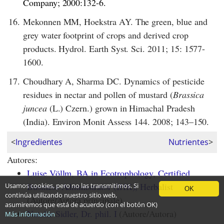
Company;
2000:132-6.
16.
Mekonnen MM, Hoekstra AY. The green, blue and
grey water footprint of crops and derived crop
products. Hydrol. Earth Syst. Sci. 2011; 15: 1577-
1600.
17.
Choudhary A, Sharma DC. Dynamics of pesticide
residues in nectar and pollen of mustard (
Brassica
juncea
(L.) Czern.) grown in Himachal Pradesh
(India). Environ Monit Assess 144. 2008; 143–150.
<
Ingredientes
Nutrientes
>
Autores:
Luise Völlm, BA in Ecotrophology, Certified
Business Administrator (IHK), Herbalist
Usamos cookies, pero no las transmitimos. Si
OK
continúa utilizando nuestro sitio web,
(Autore/Autora principale)
asumiremos que está de acuerdo (con el botón OK)
Natalie Sidler, Dr. phil. I
(Autore/Autora)
Más información