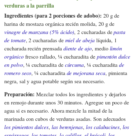
verduras a la parrilla
Ingredientes (para 2 porciones de adobo):
20 g de
harina de mostaza orgánica recién molida, 20 g de
vinagre de manzana (5% ácido)
, 2 cucharadas de
pasta
de tomate
, 2 cucharadas de
miel de abeja
líquida, 1
cucharada recién prensada
diente de ajo
, medio
limón
orgánico
fresco rallado, ¼ cucharadita de
pimentón dulce
en polvo
, ¼ cucharadita de
cúrcuma
, ¼ cucharadita
de
romero seco
, ¼ cucharadita
de mejorana seca
, pimienta
negra, sal y agua potable según sea necesario.
Preparación:
Mezclar todos los ingredientes y dejarlos
en remojo durante unos 30 minutos. Agregue un poco de
agua si es necesario. Ahora mezcle la mitad de la
marinada con cubos de verduras asadas. Son adecuados
los pimientos dulces
,
las berenjenas
,
los calabacines
,
los
espárragos
,
los tomates
,
la coliflor
,
el brócoli
,
los