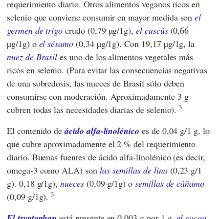
requerimiento diario. Otros alimentos veganos ricos en
selenio que conviene consumir en mayor medida son
el
germen de trigo
crudo (0,79 µg/1g),
el cuscús
(0,66
µg/1g) o
el sésamo
(0,34 µg/1g). Con 19,17 µg/1g, la
nuez de Brasil
es uno de los alimentos vegetales más
ricos en selenio. (Para evitar las consecuencias negativas
de una sobredosis, las nueces de Brasil sólo deben
consumirse con moderación. Aproximadamente 3 g
3
cubren todas las necesidades diarias de selenio).
El contenido de
ácido alfa-linolénico
es de 0,04 g/1 g, lo
que cubre aproximadamente el 2 % del requerimiento
diario. Buenas fuentes de ácido alfa-linolénico (es decir,
omega-3 como ALA) son
las semillas
de lino
(0,23 g/1
g). 0,18 g/1g),
nueces
(0,09 g/1g) o
semillas de cáñamo
3
(0,09 g/1g).
El tryptophan
está presente en 0,003 g por 1 g,
el cacao