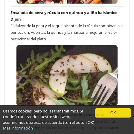
Ensalada de pera y rúcula con quinua y aliño balsámico
Dijon
El dulzor de la pera y el toque picante de la rúcula combinan a la
perfección. Además, la quinua y la manzana mejoran el valor
nutricional del plato.
Usamos cookies, pero no las transmitimos. Si
OK
Rollitos de repollo con bulgur de apio y manzana
continúa utilizando nuestro sitio web,
Los rollitos de repollo con bulgur de apio y manzana son un
asumiremos que está de acuerdo (con el botón OK)
plato contundente. Sin embargo, sus toques afrutados hacen
Más información