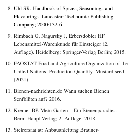
8.
Uhl SR. Handbook of Spices, Seasonings and
Flavourings. Lancaster: Technomic Publishing
Company;
2000:132-6.
9.
Rimbach G, Nagursky J, Erbersdobler HF.
Lebensmittel-Warenkunde für Einsteiger (2.
Auflage). Heidelberg: Springer-Verlag Berlin; 2015.
10.
FAOSTAT Food and Agriculture Organization of the
United Nations. Production Quantity. Mustard seed
(2021).
11.
Bienen-nachrichten.de Wann suchen Bienen
Senfblüten auf? 2016.
12.
Kremer BP. Mein Garten – Ein Bienenparadies.
Bern: Haupt Verlag; 2. Auflage. 2018.
13.
Steirersaat at: Anbauanleitung Brauner-