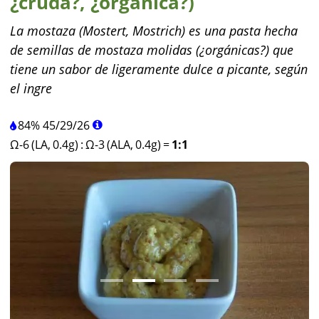
¿cruda?, ¿orgánica?)
La mostaza (Mostert, Mostrich) es una pasta hecha
de semillas de mostaza molidas (¿orgánicas?) que
tiene un sabor de ligeramente dulce a picante, según
el ingre
84%
45
/
29
/
26
Ω-6 (LA, 0.4g)
:
Ω-3 (ALA, 0.4g)
=
1:1