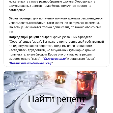
можете взять самые разнообразные фрукты. Хорошо взять
фрукты разных цветов, тогда блюдо получится просто на
загляденье.
Зёрна горчицы:
для получения полного аромата рекомендуется
использовать как жёлтые, так и коричневые горчичные семена.
Но если у Вас имеется только один их вид, то можно обойтись и
им.
Подходящий рецепт "сыра":
кроме указанных в разделе
"Советы" видов "сыра", Вы можете приготовить свой собственный
по одному из наших рецептов. Тогда Вы и/или Ваши гости
насладитесь трудоёмким, но визуально и кулинарно крайне
привлекательным блюдом. Кроме этого, у нас есть рецепт
сыроедческого "сыра" - "
" и веганского "сыра"
Сыр из кешью
"
".
Веганский миндальный сыр
Найти рецепт