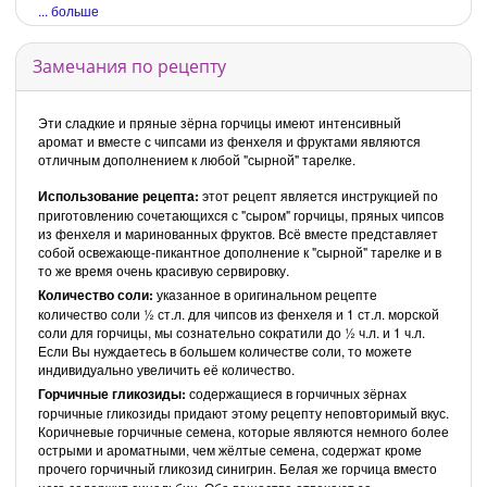
... больше
Замечания по рецепту
Эти сладкие и пряные зёрна горчицы имеют интенсивный
аромат и вместе с чипсами из фенхеля и фруктами являются
отличным дополнением к любой "сырной" тарелке.
Использование рецепта:
этот рецепт является инструкцией по
приготовлению сочетающихся с "сыром" горчицы, пряных чипсов
из фенхеля и маринованных фруктов. Всё вместе представляет
собой освежающе-пикантное дополнение к "сырной" тарелке и в
то же время очень красивую сервировку.
Количество соли:
указанное в оригинальном рецепте
количество соли ½ ст.л. для чипсов из фенхеля и 1 ст.л. морской
соли для горчицы, мы сознательно сократили до ½ ч.л. и 1 ч.л.
Если Вы нуждаетесь в большем количестве соли, то можете
индивидуально увеличить её количество.
Горчичные гликозиды:
содержащиеся в горчичных зёрнах
горчичные гликозиды придают этому рецепту неповторимый вкус.
Коричневые горчичные семена, которые являются немного более
острыми и ароматными, чем жёлтые семена, содержат кроме
прочего горчичный гликозид синигрин.
Белая же горчица вместо