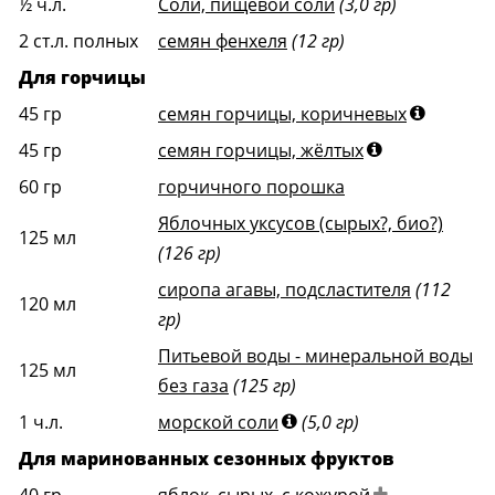
½
ч.л.
Соли, пищевой соли
(3,0 гр)
2
ст.л. полных
семян фенхеля
(12 гр)
Для горчицы
45
гр
семян горчицы, коричневых
45
гр
семян горчицы, жёлтых
60
гр
горчичного порошка
Яблочных уксусов (сырых?, био?)
125
мл
(126 гр)
сиропа агавы, подсластителя
(112
120
мл
гр)
Питьевой воды - минеральной воды
125
мл
без газа
(125 гр)
1
ч.л.
морской соли
(5,0 гр)
Для маринованных сезонных фруктов