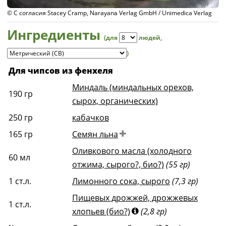
© С согласия Stacey Cramp, Narayana Verlag GmbH / Unimedica Verlag
Ингредиенты
(для
людей
,
)
Для чипсов из фенхеля
Миндаль (миндальных орехов,
190
гр
сырох, органических)
250
гр
кабачков
165
гр
Семян льна
Оливкового масла (холодного
60
мл
отжима, сырого?, био?)
(55 гр)
1
ст.л.
Лимонного сока, сырого
(7,3 гр)
Пищевых дрожжей, дрожжевых
1
ст.л.
хлопьев (био?)
(2,8 гр)