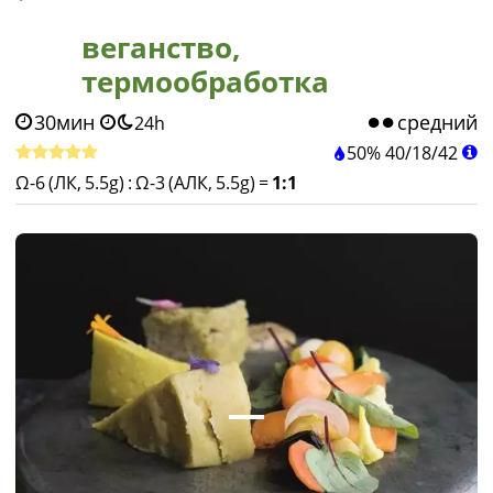
веганство,
термообработка
30мин
средний
24h
50%
40
/
18
/
42
Ω-6 (ЛК, 5.5g)
:
Ω-3 (АЛК, 5.5g)
=
1:1