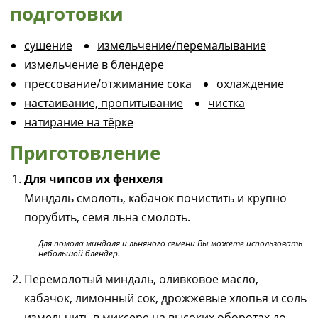
подготовки
сушение
измельчение/перемалывание
измельчение в блендере
прессование/отжимание сока
охлаждение
настаивание, пропитывание
чистка
натирание на тёрке
Приготовление
Для чипсов их фенхеля
Миндаль смолоть, кабачок почистить и крупно
порубить, семя льна смолоть.
Для помола миндаля и льняного семени Вы можете использовать
небольшой блендер.
Перемолотый миндаль, оливковое масло,
кабачок, лимонный сок, дрожжевые хлопья и соль
измельчить в миксере на высоких оборотах до