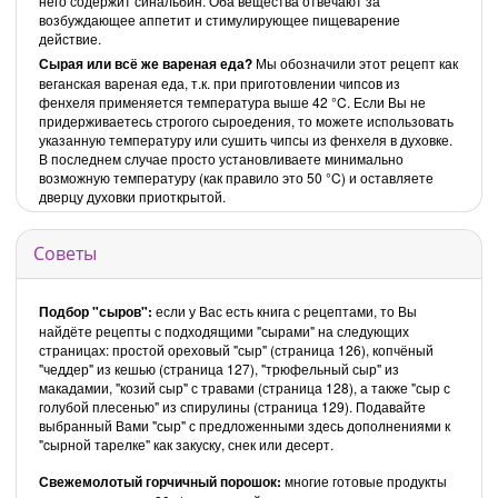
него содержит синальбин. Оба вещества отвечают за
возбуждающее аппетит и стимулирующее пищеварение
действие.
Сырая или всё же вареная еда?
Мы обозначили этот рецепт как
веганская вареная еда, т.к. при приготовлении чипсов из
фенхеля применяется температура выше 42 °C. Если Вы не
придерживаетесь строгого сыроедения, то можете использовать
указанную температуру или сушить чипсы из фенхеля в духовке.
В последнем случае просто установливаете минимально
возможную температуру (как правило это 50 °C) и оставляете
дверцу духовки приоткрытой.
Советы
Подбор "сыров":
если у Вас есть книга с рецептами, то Вы
найдёте рецепты с подходящими "сырами" на следующих
страницах: простой ореховый "сыр" (страница 126), копчёный
"чеддер" из кешью (страница 127), "трюфельный сыр" из
макадамии, "козий сыр" с травами (страница 128), а также "сыр с
голубой плесенью" из спирулины (страница 129). Подавайте
выбранный Вами "сыр" с предложенными здесь дополнениями к
"cырной тарелке" как закуску, снек или десерт.
Свежемолотый горчичный порошок:
многие готовые продукты