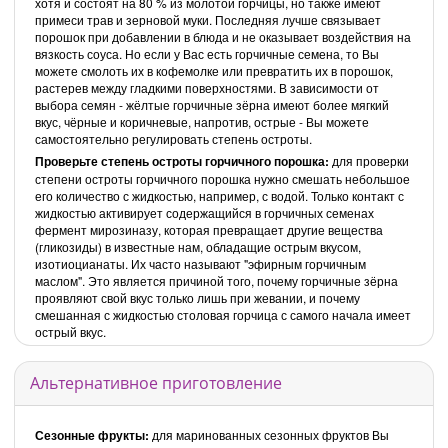
хотя и состоят на 80 % из молотой горчицы, но также имеют
примеси трав и зерновой муки. Последняя лучше связывает
порошок при добавлении в блюда и не оказывает воздействия на
вязкость соуса. Но если у Вас есть горчичные семена, то Вы
можете смолоть их в кофемолке или превратить их в порошок,
растерев между гладкими поверхностями. В зависимости от
выбора семян - жёлтые горчичные зёрна имеют более мягкий
вкус, чёрные и коричневые, напротив, острые - Вы можете
самостоятельно регулировать степень остроты.
Проверьте степень остроты горчичного порошка:
для проверки
степени остроты горчичного порошка нужно смешать небольшое
его количество с жидкостью, например, с водой. Только контакт с
жидкостью активирует содержащийся в горчичных семенах
фермент мирозиназу, которая превращает другие вещества
(гликозиды) в известные нам, обладащие острым вкусом,
изотиоцианаты. Их часто называют "эфирным горчичным
маслом". Это является причиной того, почему горчичные зёрна
проявляют свой вкус только лишь при жевании, и почему
смешанная с жидкостью столовая горчица с самого начала имеет
острый вкус.
Альтернативное приготовление
Сезонные фрукты:
для маринованных сезонных фруктов Вы