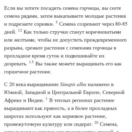
Если вы хотите посадить семена горчицы, вы сеете
семена рядами, затем выкапываете молодые растения
5
и подрезаете сорняки.
Семена созревают через 80-85
12
дней.
Как только стручки станут коричневатыми
или желтыми, чтобы не допустить преждевременного
разрыва, срежьте растения с семенами горчицы в
прохладное время суток и подвешивайте их
1.5
дозревать.
Вы также можете выращивать его как
горшечное растение.
С 20 века выращивание
Sinapis alba
налажено в
Южной, Западной и Центральной Европе, Северной
1
Африке и Индии.
В теплых регионах растение
выращивают как пряность, а в более прохладных
широтах используют как кормовое растение,
20
промежуточную культуру или сидерат.
Семена,
используемые сегодня для производства специй, в