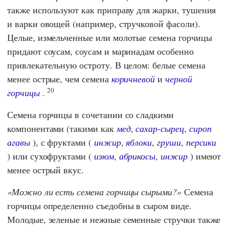
также используют как приправу для жарки, тушения
и варки овощей (например, стручковой фасоли).
Целые, измельченные или молотые семена горчицы
придают соусам, соусам и маринадам особенно
привлекательную остроту. В целом: белые семена
менее острые, чем семена
коричневой
и
черной
20
горчицы
.
Семена горчицы в сочетании со сладкими
компонентами (такими как
мед
,
сахар-сырец
,
сироп
агавы
), с фруктами (
инжир
,
яблоки
,
груши
,
персики
) или сухофруктами (
изюм
,
абрикосы
,
инжир
) имеют
менее острый вкус.
Можно ли есть семена горчицы сырыми?
Семена
горчицы определенно съедобны в сыром виде.
Молодые, зеленые и нежные семенные стручки также