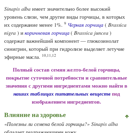
Sinapis alba
имеет значительно более высокий
уровень слизи, чем другие виды горчицы, в которых
9
их содержание менее 1%.
Черная горчица
(
Brassica
nigra
) и
коричневая горчица
(
Brassica juncea
)
содержат важнейший компонент — глюкозинолат
синигрин, который при гидролизе выделяет летучие
10,11,12
эфирные масла.
Полный состав семян желто-белой горчицы,
покрытие суточной потребности и сравнительные
значения с другими ингредиентами можно найти в
под
наших таблицах питательных веществ
изображением ингредиентов.
Влияние на здоровье
Полезны ли семена белой горчицы?
Sinapis alba
обладает раздражающими кожу,