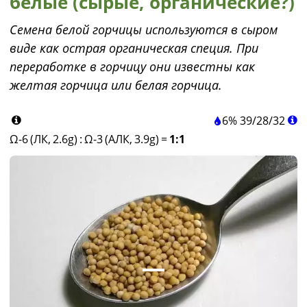
белые (сырые, органические?)
Семена белой горчицы используются в сыром
виде как острая органическая специя. При
переработке в горчицу они известны как
желтая горчица или белая горчица.
6%
39
/
28
/
32
Ω-6 (ЛК, 2.6g)
:
Ω-3 (АЛК, 3.9g)
=
1:1