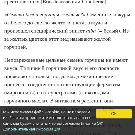
крестоцветных (Brassicaceae или Cruciferae).
Семена белой горчицы желтые?
Семенные кожуры
от белого до светло-желтого цвета, откуда и
произошел специфический эпитет
alba
(= белый). Из-
за желтых цветков этот вид называют желтой
горчицей.
Неповрежденные цельные семена горчицы не имеют
вкуса. Типичный горчичный вкус и его пряность
проявляются только тогда, когда механические
процессы соединяют соответствующие ферменты
(мирозиназы) с их субстратами (гликозидами
горчичного масла). В интактном растении они
пространственно отделены друг от друга. Если
Мы используем файлы cookie, но не передаем
OK
клеточные стенки разрушаются во время
их. Если вы продолжите использовать наш веб-
сайт, мы будем считать, что вы согласны (кнопка ОК)
приготовления или при пережевывании растения,
Дополнительная информация
ферменты и субстраты вступают в контакт. Это