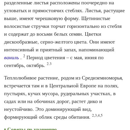
разделенные листья расположены поочередно на
угловатых и прямостоячих стеблях. Листья, растущие
выше, имеют черешковую форму. Щетинистые
волосистые стручки торчат горизонтально из стебля
и содержат до восьми белых семян. Цветки
дискообразные, серно-желтого цвета. Они имеют
интенсивный и приятный запах, напоминающий
2
ваниль
.
Период цветения – с мая, июня по
2.3
сентябрь, октябрь.
Теплолюбивое растение, родом из Средиземноморья,
встречается там и в Центральной Европе на полях,
пустырях, кучах мусора, рудеральных участках, в
садах или на обочинах дорог, растет дико и
неустойчиво. Это доминирующий вид,
2,3,4,5
формирующий облик среды обитания.
Советы по хранению