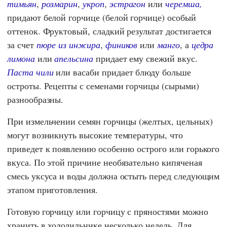
тимьян
,
розмарин
,
укроп
,
эстрагон
или
черемша,
придают белой горчице (белой горчице) особый
оттенок. Фруктовый, сладкий результат достигается
за счет
пюре из инжира
,
фиников
или
манго
, а
цедра
лимона
или
апельсина
придает ему свежий вкус.
Паста
чили
или васаби придает блюду больше
остроты. Рецепты с семенами горчицы (сырыми)
разнообразны.
При измельчении семян горчицы (желтых, цельных)
могут возникнуть высокие температуры, что
приведет к появлению особенно острого или горького
вкуса. По этой причине необязательно кипяченая
смесь уксуса и воды должна остыть перед следующим
этапом приготовления.
Готовую горчицу или горчицу с пряностями можно
хранить в холодильнике несколько недель. Для