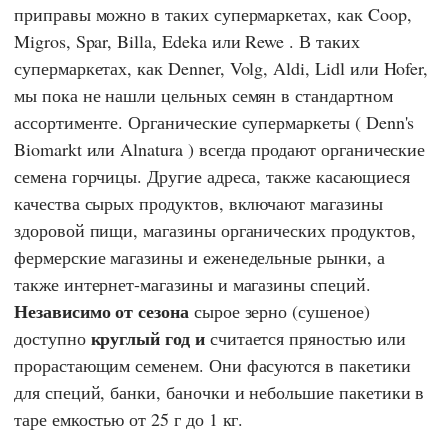
приправы можно в таких супермаркетах, как
Coop
,
Migros
,
Spar
,
Billa
,
Edeka
или
Rewe
. В таких
супермаркетах, как
Denner
,
Volg
,
Aldi
,
Lidl
или
Hofer,
мы пока не нашли цельных семян в стандартном
ассортименте. Органические супермаркеты (
Denn's
Biomarkt
или
Alnatura
) всегда продают органические
семена горчицы. Другие адреса, также касающиеся
качества сырых продуктов, включают магазины
здоровой пищи, магазины органических продуктов,
фермерские магазины и еженедельные рынки, а
также интернет-магазины и магазины специй.
Независимо от сезона
сырое зерно (сушеное)
круглый год и
доступно
считается пряностью или
прорастающим семенем. Они фасуются в пакетики
для специй, банки, баночки и небольшие пакетики в
таре емкостью от 25 г до 1 кг.