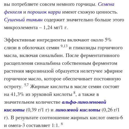
вы потребляете совсем немного горчицы.
Семена
фенхеля
и
порошок карри
имеют схожую ценность.
Сушеный тимьян
содержит значительно больше этого
микроэлемента – 1,24 мг/1 г.
Эффективные ингредиенты включают около 5%
9,13
слизи в оболочках семян
и гликозиды горчичного
масла, включая синальбин. После ферментативного
расщепления синальбина собственным ферментом
растения мирозиназой образуется нелетучее эфирное
горчичное масло, которое обеспечивает постоянную
5,7
остроту.
Жирные кислоты в масле семян состоят
8
на 41,3% из эруковой кислоты
, а также в
значительном количестве
альфа-линоленовой
кислоты
(0,39 г/1 г) и
линолевой кислоты
(0,26 г/1
г). В результате соотношение жирных кислот омега-6
6
и омега-3 составляет 1:1.