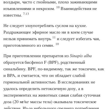
волдыри, часто с гнойными, плохо заживающими
10
изъязвлениями и некрозом.
Взаимодействия не
7.13
известны.
Не следует злоупотреблять суслом на кухне.
Раздражающее эфирное масло ни в коем случае
11
нельзя принимать внутрь
и следует избегать чая,
10
приготовленного из семян.
При приготовлении препаратов из
Sinapis alba
образуется бисфенол F (BPF), родственный
синальбину. BPF, по-видимому, так же токсичен, как
и BPA, и считается, что он обладает слабой
гормональной активностью. В исследованиях не
удалось определить нетоксичную дозу, а в
экспериментах на животных самая слабая суточная
доза (20 мг/кг массы тела) оказывала токсическое
действие. Из-за небольшого среднего потребления