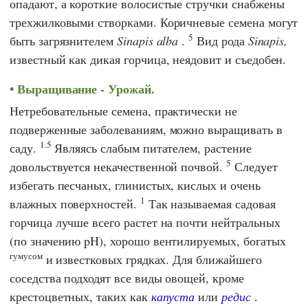
опадают, а короткие волосистые стручки снабжены
трехжилковыми створками. Коричневые семена могут
5
быть загрязнителем
Sinapis alba
.
Вид рода
Sinapis,
известный как дикая горчица, неядовит и съедобен.
Выращивание - Урожай.
Нетребовательные семена, практически не
подверженные заболеваниям, можно выращивать в
1.5
саду.
Являясь слабым питателем, растение
5
довольствуется некачественной почвой.
Следует
избегать песчаных, глинистых, кислых и очень
1
влажных поверхностей.
Так называемая садовая
горчица лучше всего растет на почти нейтральных
(по значению pH), хорошо вентилируемых, богатых
гумусом
и известковых грядках. Для ближайшего
соседства подходят все виды овощей, кроме
крестоцветных, таких как
капуста
или
редис
.