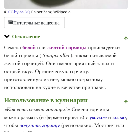
©
CC-by-sa 3.0
, Rainer Zenz, Wikipedia
Питательные вещества
Оглавление
белой
желтой горчицы
Семена
или
происходят из
белой горчицы (
Sinapis alba
), также называемой
желтой горчицей. Они имеют приятный запах и
острый вкус. Органическую горчицу,
приготовленную из нее, можно по-разному
использовать на кухне в качестве приправы.
Использование в кулинарии
Как есть семена горчицы?
Семена горчицы
можно размять (и ферментировать) с
уксусом
и
солью
,
чтобы
получить горчицу
(регионально: Мострич или