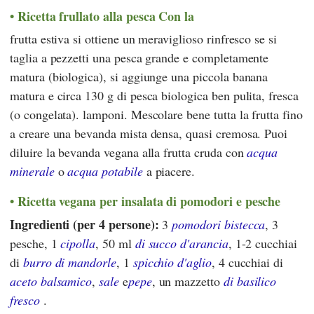
Ricetta frullato alla pesca Con la
frutta estiva si ottiene un meraviglioso rinfresco se si
taglia a pezzetti una pesca grande e completamente
matura (biologica), si aggiunge una piccola banana
matura e circa 130 g di pesca biologica ben pulita, fresca
(o congelata). lamponi. Mescolare bene tutta la frutta fino
a creare una bevanda mista densa, quasi cremosa. Puoi
diluire la bevanda vegana alla frutta cruda con
acqua
minerale
o
acqua potabile
a piacere.
Ricetta vegana
per insalata di pomodori e pesche
Ingredienti (per 4 persone):
3
pomodori bistecca
, 3
pesche, 1
cipolla
, 50 ml
di succo d'arancia
, 1-2 cucchiai
di
burro di mandorle
, 1
spicchio d'aglio
, 4 cucchiai di
aceto balsamico
,
sale
e
pepe
, un mazzetto
di basilico
fresco
.