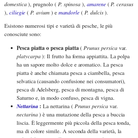
domestica
), prugnolo (
P. spinosa
),
amarene
(
P. cerasus
),
ciliegie
(
P. avium
) e
mandorle
(
P. dulcis
).
Esistono numerosi tipi e varietà di pesche, le più
conosciute sono:
Pesca piatta o pesca piatta
(
Prunus persica
var.
platycarpa
): Il frutto ha forma appiattita. La polpa
ha un sapore molto dolce e aromatico. La pesca
piatta è anche chiamata pesca a ciambella, pesca
selvatica (causando confusione nei consumatori),
pesca di Adelsberg, pesca di montagna, pesca di
Saturno e, in modo confuso, pesca di vigna.
:
Nettarina
La nettarina (
Prunus persica
var.
nectarina
) è una mutazione della pesca a buccia
liscia. È leggermente più piccola della pesca tonda,
ma di colore simile. A seconda della varietà, la