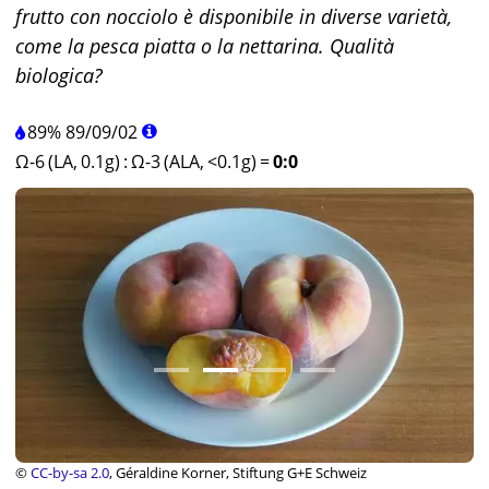
frutto con nocciolo è disponibile in diverse varietà,
come la pesca piatta o la nettarina. Qualità
biologica?
89%
89
/
09
/
02
Ω-6 (LA, 0.1g)
:
Ω-3 (ALA, <0.1g)
=
0:0
©
CC-by-sa 2.0
, Géraldine Korner, Stiftung G+E Schweiz