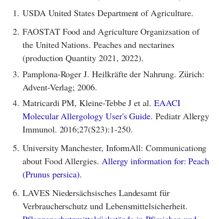
1.
USDA United States Department of Agriculture.
2.
FAOSTAT Food and Agriculture Organizsation of
the United Nations. Peaches and nectarines
(production Quantity 2021, 2022).
3.
Pamplona-Roger J. Heilkräfte der Nahrung. Zürich:
Advent-Verlag; 2006.
4.
Matricardi PM, Kleine-Tebbe J et al.
EAACI
Molecular Allergology User's Guide.
Pediatr Allergy
Immunol. 2016;27(S23):1-250.
5.
University Manchester, InformAll: Communicationg
about Food Allergies.
Allergy information for: Peach
(Prunus persica).
6.
LAVES Niedersächsisches Landesamt für
Verbraucherschutz und Lebensmittelsicherheit.