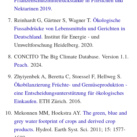
Pflanzenschutzmittelrückstände in Pfirsichen und
Nektarinen 2019.
7.
Reinhardt G, Gärtner S, Wagner T.
Ökologische
Fussabdrücke von Lebensmitteln und Gerichten in
Deutschland.
Institut für Energie - und
Umweltforschung Heidelberg. 2020.
8.
CONCITO The Big Climate Database. Version 1.1.
Peach.
2024.
9.
Zhyiyenbek A, Beretta C, Stoessel F, Hellweg S.
Ökobilanzierung Früchte- und Gemüseproduktion -
eine Entscheidungsunterstützung für ökologisches
Einkaufen.
ETH Zürich. 2016.
10.
Mekonnen MM, Hoekstra AY.
The green, blue and
grey water footprint of crops and derived crop
products.
Hydrol. Earth Syst. Sci. 2011; 15: 1577-