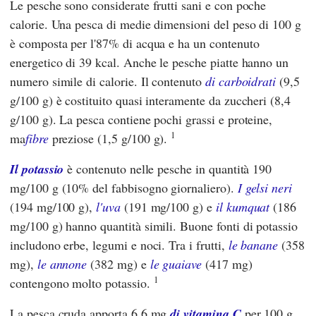
Le pesche sono considerate frutti sani e con poche
calorie. Una pesca di medie dimensioni del peso di 100 g
è composta per l'87% di acqua e ha un contenuto
energetico di 39 kcal. Anche le pesche piatte hanno un
numero simile di calorie. Il contenuto
di carboidrati
(9,5
g/100 g) è costituito quasi interamente da zuccheri (8,4
g/100 g). La pesca contiene pochi grassi e proteine,
1
ma
fibre
preziose (1,5 g/100 g).
Il potassio
è contenuto nelle pesche in quantità 190
mg/100 g (10% del fabbisogno giornaliero).
I gelsi neri
(194 mg/100 g),
l'uva
(191 mg/100 g) e
il kumquat
(186
mg/100 g) hanno quantità simili. Buone fonti di potassio
includono erbe, legumi e noci. Tra i frutti,
le banane
(358
mg),
le annone
(382 mg) e
le guaiave
(417 mg)
1
contengono molto potassio.
La pesca cruda apporta 6,6 mg
di vitamina C
per 100 g,