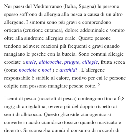
Nei paesi del Mediterraneo (Italia, Spagna) le persone
spesso soffrono di allergia alla pesca a causa di un altro
allergene. I sintomi sono più gravi e comprendono
orticaria (eruzione cutanea), dolore addominale e vomito
oltre alla sindrome allergica orale. Queste persone
tendono ad avere reazioni più frequenti e gravi quando
mangiano le pesche con la buccia. Sono comuni allergie
crociate a
mele
,
albicocche
,
prugne
,
ciliegie
, frutta secca
(come
nocciole
e
noci
) e
arachidi
. L'allergene
responsabile è stabile al calore, motivo per cui le persone
5
colpite non possono mangiare pesche cotte.
I semi di pesca (noccioli di pesca) contengono fino a 6,8
mg/g di amigdalina, ovvero più del doppio rispetto ai
semi di albicocca. Questo glicoside cianogenico si
converte in acido cianidrico tossico quando masticato e
digerito. Si sconsiglia quindi il consumo di noccioli di