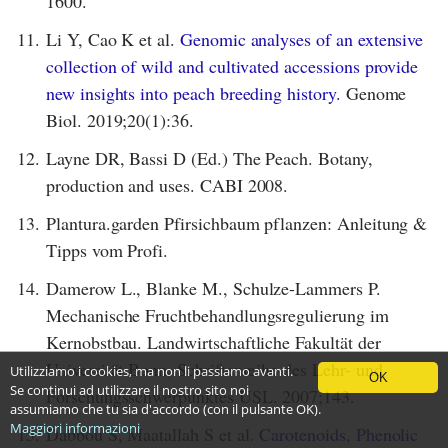
1600.
11.
Li Y, Cao K et al.
Genomic analyses of an extensive
collection of wild and cultivated accessions provide
new insights into peach breeding history.
Genome
Biol. 2019;20(1):36.
12.
Layne DR, Bassi D (Ed.) The Peach. Botany,
production and uses. CABI 2008.
13.
Plantura.garden Pfirsichbaum pflanzen: Anleitung &
Tipps vom Profi.
14.
Damerow L., Blanke M., Schulze-Lammers P.
Mechanische Fruchtbehandlungsregulierung im
Kernobstbau. Landwirtschaftliche Fakultät der
Universität Bonn, Schriftenreihe des Lehr- und
Utilizziamo i cookies, ma non li passiamo avanti.
OK
Se continui ad utilizzare il nostro sito noi
Forschungsschwerpunktes USL. 2007;143.
assumiamo che tu sia d'accordo (con il pulsante OK).
Maggiori informazioni
15.
Dabbou S, Maatallah S et al.
Carotenoids, Phenolic