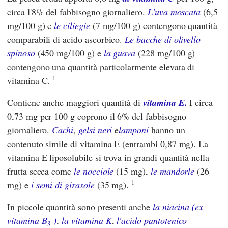
circa l'8% del fabbisogno giornaliero.
L'uva moscata
(6,5
mg/100 g) e
le ciliegie
(7 mg/100 g) contengono quantità
comparabili di acido ascorbico.
Le bacche di olivello
spinoso
(450 mg/100 g) e
la guava
(228 mg/100 g)
contengono una quantità particolarmente elevata di
1
vitamina C.
Contiene anche maggiori quantità di
vitamina E.
I circa
0,73 mg per 100 g coprono il 6% del fabbisogno
giornaliero.
Cachi
,
gelsi neri
e
lamponi
hanno un
contenuto simile di vitamina E (entrambi 0,87 mg). La
vitamina E liposolubile si trova in grandi quantità nella
frutta secca come
le nocciole
(15 mg),
le mandorle
(26
1
mg) e
i semi di girasole
(35 mg).
In piccole quantità sono presenti anche
la niacina (ex
vitamina B
)
,
la vitamina K
,
l'acido pantotenico
3