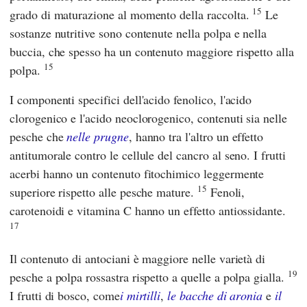
15
grado di maturazione al momento della raccolta.
Le
sostanze nutritive sono contenute nella polpa e nella
buccia, che spesso ha un contenuto maggiore rispetto alla
15
polpa.
I componenti specifici dell'acido fenolico, l'acido
clorogenico e l'acido neoclorogenico, contenuti sia nelle
pesche che
nelle prugne
, hanno tra l'altro un effetto
antitumorale contro le cellule del cancro al seno. I frutti
acerbi hanno un contenuto fitochimico leggermente
15
superiore rispetto alle pesche mature.
Fenoli,
carotenoidi e vitamina C hanno un effetto antiossidante.
17
Il contenuto di antociani è maggiore nelle varietà di
19
pesche a polpa rossastra rispetto a quelle a polpa gialla.
I frutti di bosco, come
i mirtilli
,
le bacche di aronia
e
il