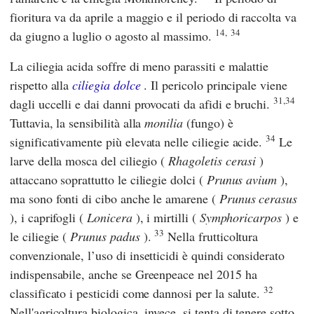
fioritura va da aprile a maggio e il periodo di raccolta va
14,
34
da giugno a luglio o agosto al massimo.
La ciliegia acida soffre di meno parassiti e malattie
rispetto alla
ciliegia dolce
. Il pericolo principale viene
31,34
dagli uccelli e dai danni provocati da afidi e bruchi.
Tuttavia, la sensibilità alla
monilia
(fungo) è
34
significativamente più elevata nelle ciliegie acide.
Le
larve della mosca del ciliegio (
Rhagoletis cerasi
)
attaccano soprattutto le ciliegie dolci (
Prunus avium
),
ma sono fonti di cibo anche le amarene (
Prunus cerasus
), i caprifogli (
Lonicera
), i mirtilli (
Symphoricarpos
) e
33
le ciliegie (
Prunus padus
).
Nella frutticoltura
convenzionale, l’uso di insetticidi è quindi considerato
indispensabile, anche se
Greenpeace
nel 2015 ha
32
classificato i pesticidi come dannosi per la salute.
Nell'agricoltura biologica, invece, si tenta di tenere sotto