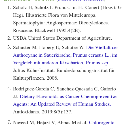
1.
Scholz H, Scholz I. Prunus. In: HJ Conert (Hrsg.): G
Hegi. Illustrierte Flora von Mitteleuropa.
Spermatophyta: Angiospermae: Dicotyledones.
Rosaceae. Blackwell 1995:4(2B).
2.
USDA United States Department of Agriculture.
3.
Schuster M, Hoberg E, Schütze W.
Die Vielfalt der
Anthocyane in Sauerkirsche, Prunus cerasus L., im
Vergleich mit anderen Kirscharten, Prunus ssp.
Julius Kühn-Institut. Bundesforschungsinstitut für
Kulturpflanzen. 2008.
4.
Rodriguez-Garcia C, Sanchez-Quesada C, Gaforio
JJ.
Dietary Flavonoids as Cancer Chemopreventive
Agents: An Updated Review of Human Studies.
Antioxidants. 2019;8(5):137.
7.
Naveed M, Hejazi V, Abbas M et al.
Chlorogenic