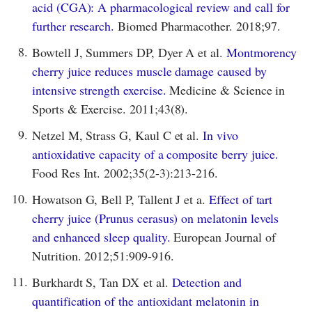
acid (CGA): A pharmacological review and call for
further research.
Biomed Pharmacother. 2018;97.
8.
Bowtell J, Summers DP, Dyer A et al.
Montmorency
cherry juice reduces muscle damage caused by
intensive strength exercise.
Medicine & Science in
Sports & Exercise. 2011;43(8).
9.
Netzel M, Strass G, Kaul C et al.
In vivo
antioxidative capacity of a composite berry juice.
Food Res Int. 2002;35(2-3):213-216.
10.
Howatson G, Bell P, Tallent J et a.
Effect of tart
cherry juice (Prunus cerasus) on melatonin levels
and enhanced sleep quality.
European Journal of
Nutrition. 2012;51:909-916.
11.
Burkhardt S, Tan DX et al.
Detection and
quantification of the antioxidant melatonin in