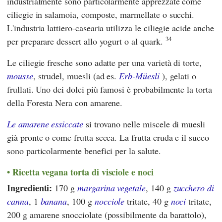
industrialmente sono particolarmente apprezzate come
ciliegie in salamoia, composte, marmellate o succhi.
L'industria lattiero-casearia utilizza le ciliegie acide anche
34
per preparare dessert allo yogurt o al quark.
Le ciliegie fresche sono adatte per una varietà di torte,
mousse
, strudel, muesli (ad es.
Erb-Müesli
), gelati o
frullati. Uno dei dolci più famosi è probabilmente la torta
della Foresta Nera con amarene.
Le amarene essiccate
si trovano nelle miscele di muesli
già pronte o come frutta secca. La frutta cruda e il succo
sono particolarmente benefici per la salute.
Ricetta vegana torta di visciole e noci
Ingredienti:
170 g
margarina vegetale
, 140 g
zucchero di
canna
, 1
banana
, 100 g
nocciole
tritate, 40 g
noci
tritate,
200 g amarene snocciolate (possibilmente da barattolo),