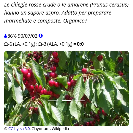
Le ciliegie rosse crude o le amarene (Prunus cerasus)
hanno un sapore aspro. Adatto per preparare
marmellate e composte. Organico?
86%
90
/
07
/
02
Ω-6 (LA, <0.1g)
:
Ω-3 (ALA, <0.1g)
=
0:0
©
CC-by-sa 3.0
, Clayoquot, Wikipedia