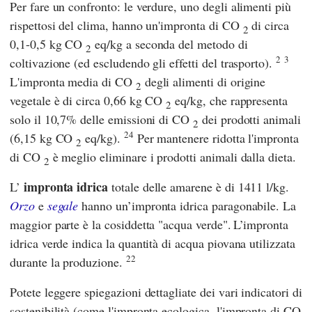
Per fare un confronto: le verdure, uno degli alimenti più
rispettosi del clima, hanno un'impronta di CO
di circa
2
0,1-0,5 kg CO
eq/kg a seconda del metodo di
2
2
3
coltivazione (ed escludendo gli effetti del trasporto).
L'impronta media di CO
degli alimenti di origine
2
vegetale è di circa 0,66 kg CO
eq/kg, che rappresenta
2
solo il 10,7% delle emissioni di CO
dei prodotti animali
2
24
(6,15 kg CO
eq/kg).
Per mantenere ridotta l'impronta
2
di CO
è meglio eliminare i prodotti animali dalla dieta.
2
impronta idrica
L’
totale delle amarene è di 1411 l/kg.
Orzo
e
segale
hanno un’impronta idrica paragonabile. La
maggior parte è la cosiddetta "acqua verde".
L’impronta
idrica verde indica la quantità di acqua piovana utilizzata
22
durante la produzione.
Potete leggere spiegazioni dettagliate dei vari indicatori di
sostenibilità (come l'impronta ecologica, l'impronta di CO