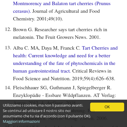
Montmorency and Balaton tart cherries (Prunus
cerasus).
Journal of Agricultural and Food
Chemistry. 2001;49(10).
12.
Brown G. Researcher says tart cherries rich in
melatonin. The Fruit Growers News. 2001.
13.
Alba C. MA, Daya M, Franck C.
Tart Cherries and
health: Current knowledge and need for a better
understanding of the fate of phytochemicals in the
human gastrointestinal tract.
Critical Reviews in
Food Science and Nutrition. 2019;59(4):626–638.
14.
Fleischhauer SG, Guthmann J, Spiegelberger R.
Enzyklopädie - Essbare Wildpflanzen. AT Verlag:
Aarau. 2013. 4. Auflage. 2018.
Utilizziamo i cookies, ma non li passiamo avanti.
OK
15.
Roger JDP. Heilkräfte der Nahrung. Ein
Se continui ad utilizzare il nostro sito noi
assumiamo che tu sia d'accordo (con il pulsante OK).
Praxishandbuch. Advent-Verlag: Zürich. 2006.
Maggiori informazioni