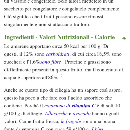
un vassoio e congelatele. Solo allora mettetelo in un
sacchetto per congelatore e congelatelo completamente.
Ciò significa che i frutti possono essere rimossi
singolarmente e non si attaccano tra loro.
Ingredienti - Valori Nutrizionali - Calorie
Le amarene apportano circa 50 kcal per 100 g. Di
questi, il 12% sono
carboidrati
, di cui circa l'8,5% sono
zuccheri e l'1,6%
sono fibre
. Proteine e grassi sono
difficilmente presenti in questo frutto, ma il contenuto di
2
acqua è superiore all'86%.
Anche se questo tipo di ciliegia ha un sapore così aspro,
questo ha poco a che fare con l’acido ascorbico che
contiene. Perché il
contenuto di
vitamina C
è di soli 10
g/100 g di ciliegie.
Albicocche
e
avocado
hanno uguali
valori. Come frutta fresca,
le fragole
sono una buona
fonte di vitamina C con circa 59 g/100 g.
I kiwi