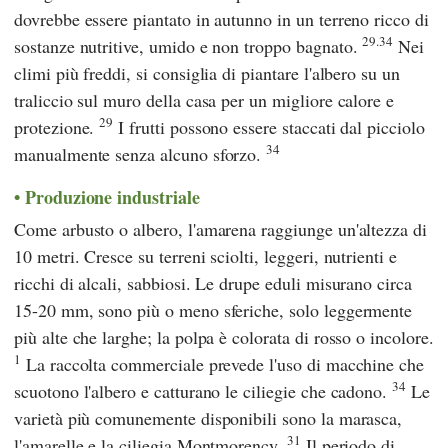
dovrebbe essere piantato in autunno in un terreno ricco di
29.34
sostanze nutritive, umido e non troppo bagnato.
Nei
climi più freddi, si consiglia di piantare l'albero su un
traliccio sul muro della casa per un migliore calore e
29
protezione.
I frutti possono essere staccati dal picciolo
34
manualmente senza alcuno sforzo.
Produzione industriale
Come arbusto o albero, l'amarena raggiunge un'altezza di
10 metri. Cresce su terreni sciolti, leggeri, nutrienti e
ricchi di alcali, sabbiosi. Le drupe eduli misurano circa
15-20 mm, sono più o meno sferiche, solo leggermente
più alte che larghe; la polpa è colorata di rosso o incolore.
1
La raccolta commerciale prevede l'uso di macchine che
34
scuotono l'albero e catturano le ciliegie che cadono.
Le
varietà più comunemente disponibili sono la marasca,
31
l'amarelle e la ciliegia Montmorency.
Il periodo di