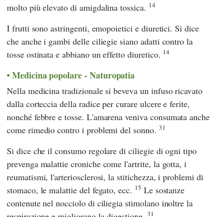
14
molto più elevato di amigdalina tossica.
I frutti sono astringenti, emopoietici e diuretici. Si dice
che anche i gambi delle ciliegie siano adatti contro la
14
tosse ostinata e abbiano un effetto diuretico.
Medicina popolare - Naturopatia
Nella medicina tradizionale si beveva un infuso ricavato
dalla corteccia della radice per curare ulcere e ferite,
nonché febbre e tosse. L'amarena veniva consumata anche
31
come rimedio contro i problemi del sonno.
Si dice che il consumo regolare di ciliegie di ogni tipo
prevenga malattie croniche come l'artrite, la gotta, i
reumatismi, l'arteriosclerosi, la stitichezza, i problemi di
15
stomaco, le malattie del fegato, ecc.
Le sostanze
contenute nel nocciolo di ciliegia stimolano inoltre la
31
respirazione e migliorano la digestione.