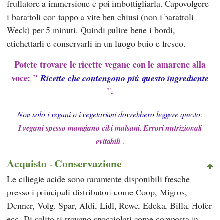
frullatore a immersione e poi imbottigliarla. Capovolgere
i barattoli con tappo a vite ben chiusi (non i barattoli
Weck) per 5 minuti. Quindi pulire bene i bordi,
etichettarli e conservarli in un luogo buio e fresco.
Potete trovare le ricette vegane con le amarene alla
voce: "
Ricette che contengono più questo ingrediente
".
Non solo i vegani o i vegetariani dovrebbero leggere questo:
I vegani spesso mangiano cibi malsani. Errori nutrizionali
evitabili
.
Acquisto - Conservazione
Le ciliegie acide sono raramente disponibili fresche
presso i principali distributori come
Coop
,
Migros
,
Denner
,
Volg
,
Spar
,
Aldi
,
Lidl
,
Rewe
,
Edeka
,
Billa
,
Hofer
ecc. Di solito si trovano snocciolati come composta in