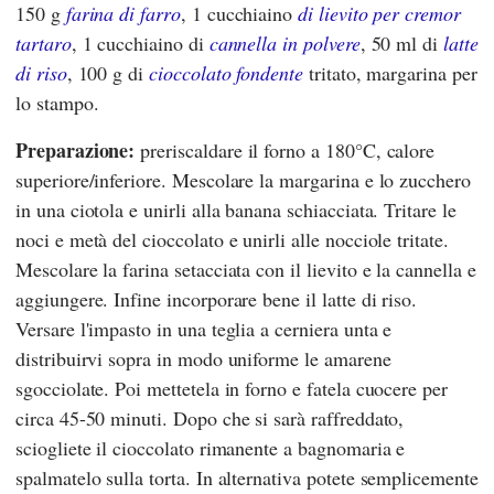
150 g
farina di farro
, 1 cucchiaino
di lievito per cremor
tartaro
, 1 cucchiaino di
cannella in polvere
, 50 ml di
latte
di riso
, 100 g di
cioccolato fondente
tritato, margarina per
lo stampo.
Preparazione:
preriscaldare il forno a 180°C, calore
superiore/inferiore. Mescolare la margarina e lo zucchero
in una ciotola e unirli alla banana schiacciata. Tritare le
noci e metà del cioccolato e unirli alle nocciole tritate.
Mescolare la farina setacciata con il lievito e la cannella e
aggiungere. Infine incorporare bene il latte di riso.
Versare l'impasto in una teglia a cerniera unta e
distribuirvi sopra in modo uniforme le amarene
sgocciolate. Poi mettetela in forno e fatela cuocere per
circa 45-50 minuti. Dopo che si sarà raffreddato,
sciogliete il cioccolato rimanente a bagnomaria e
spalmatelo sulla torta. In alternativa potete semplicemente