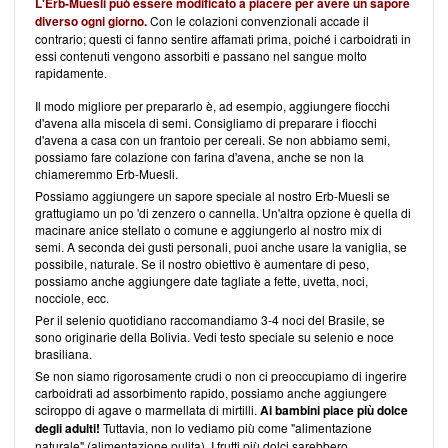
L'Erb-Muesli
può essere modificato a piacere per avere un sapore
diverso ogni giorno.
Con le colazioni convenzionali accade il
contrario; questi ci fanno sentire affamati prima, poiché i carboidrati in
essi contenuti vengono assorbiti e passano nel sangue molto
rapidamente.
Il modo migliore per prepararlo è, ad esempio, aggiungere fiocchi
d'avena alla miscela di semi. Consigliamo di preparare i fiocchi
d'avena a casa con un frantoio per cereali. Se non abbiamo semi,
possiamo fare colazione con farina d'avena, anche se non la
chiameremmo Erb-Muesli.
Possiamo aggiungere un sapore speciale al nostro Erb-Muesli se
grattugiamo un po 'di zenzero o cannella. Un'altra opzione è quella di
macinare anice stellato o comune e aggiungerlo al nostro mix di
semi. A seconda dei gusti personali, puoi anche usare la vaniglia, se
possibile, naturale. Se il nostro obiettivo è aumentare di peso,
possiamo anche aggiungere date tagliate a fette, uvetta, noci,
nocciole, ecc.
Per il selenio quotidiano raccomandiamo 3-4 noci del Brasile, se
sono originarie della Bolivia. Vedi testo speciale su selenio e noce
brasiliana.
Se non siamo rigorosamente crudi o non ci preoccupiamo di ingerire
carboidrati ad assorbimento rapido, possiamo anche aggiungere
sciroppo di agave o marmellata di mirtilli.
Ai bambini piace più dolce
degli adulti!
Tuttavia, non lo vediamo più come "alimentazione
naturale" (alimentazione pulita). I frutti più dolci sarebbero