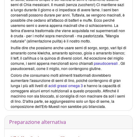
semi di Chia messicani. Il muesli (senza zucchero!) Ci mantiene sazi
a lungo durante il giorno e ci impedisce di avere fame. I semi ben
conservati possono durare per anni. Tuttavia, se vengono macinati, è
possibile che cedano all'attacco di batteri e muffe. Ecco perché
useremo semi o avena appena macinati che ci schiacceremo. La
farina d'avena trasformata che viene acquistata nei supermercati non
è cruda - per i motivi sopra menzionati - ma pastorizzata. "Mangia
naturale" (alimentazione pulita) è il nostro motto.
Inutile dire che possiamo anche usare semi di sorgo, sorgo, vari tipi di
amaranto come kiwicha, amaranto spinoso, gioia o amaranto bianco;
il teff, il cañihua o la quinoa di diversi colori. Ad eccezione del miglio
comune, i semi appena menzionati sono chiamati
pseudocereali
. Gli
pseudocereali, come il miglio, non contengono glutine.
Coloro che consumano molti alimenti trasformati dovrebbero
aumentare l'assunzione di semi di lino, poiché contengono di gran
lunga i più alti livelli di
acidi grassi omega 3
e hanno la capacità di
correggere alcuni errori nutrizionali a questo proposito. Affinché il
macinino non sia bloccato, si consiglia di non macinare da soli i semi
di lino. D'altra parte, se aggiungessimo solo un tipo di seme, la
composizione dell'Erb-Muesli non sarebbe più bilanciata.
Preparazione alternativa