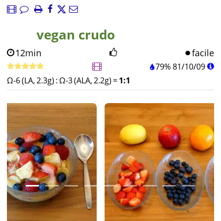
vegan crudo
12min
facile
79%
81
/
10
/
09
Ω-6 (LA, 2.3g)
:
Ω-3 (ALA, 2.2g)
=
1:1