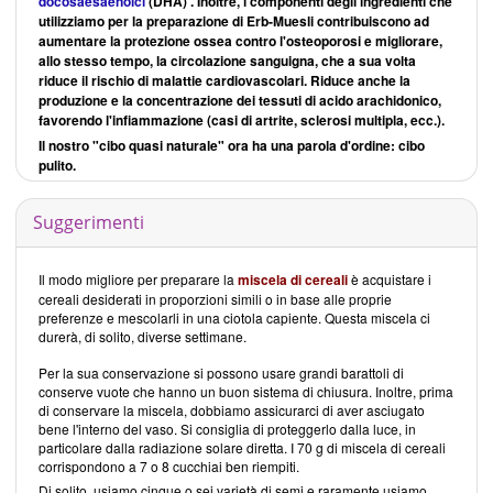
docosaesaenoici
(DHA) . Inoltre, i componenti degli ingredienti che
utilizziamo per la preparazione di Erb-Muesli
contribuiscono ad
aumentare la protezione ossea contro l'osteoporosi e migliorare,
allo stesso tempo, la circolazione sanguigna, che a sua volta
riduce il rischio di malattie cardiovascolari. Riduce anche la
produzione e la concentrazione dei tessuti di acido arachidonico,
favorendo l'infiammazione (casi di artrite, sclerosi multipla, ecc.).
Il nostro "cibo quasi naturale" ora ha una parola d'ordine: cibo
pulito.
Suggerimenti
Il modo migliore per preparare la
miscela di cereali
è acquistare i
cereali desiderati in proporzioni simili o in base alle proprie
preferenze e mescolarli in una ciotola capiente. Questa miscela ci
durerà, di solito, diverse settimane.
Per la sua conservazione si possono usare grandi barattoli di
conserve vuote che hanno un buon sistema di chiusura. Inoltre, prima
di conservare la miscela, dobbiamo assicurarci di aver asciugato
bene l'interno del vaso. Si consiglia di proteggerlo dalla luce, in
particolare dalla radiazione solare diretta. I 70 g di miscela di cereali
corrispondono a 7 o 8 cucchiai ben riempiti.
Di solito, usiamo cinque o sei varietà di semi e raramente usiamo