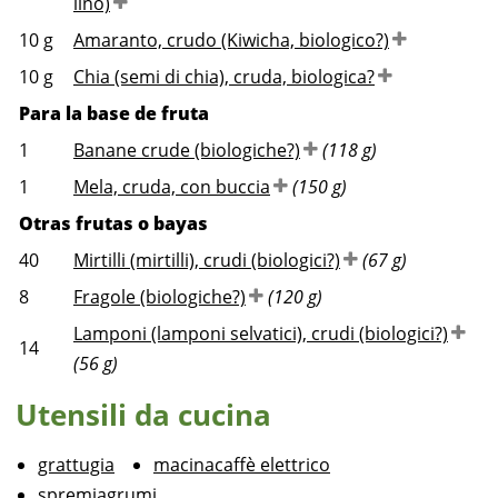
lino)
10
g
Amaranto, crudo (Kiwicha, biologico?)
10
g
Chia (semi di chia), cruda, biologica?
Para la base de fruta
1
Banane crude (biologiche?)
(118 g)
1
Mela, cruda, con buccia
(150 g)
Otras frutas o bayas
40
Mirtilli (mirtilli), crudi (biologici?)
(67 g)
8
Fragole (biologiche?)
(120 g)
Lamponi (lamponi selvatici), crudi (biologici?)
14
(56 g)
Utensili da cucina
grattugia
macinacaffè elettrico
spremiagrumi