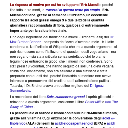
La risposta al motivo per cui ho sviluppato l'Erb-Muesli
e perché
l'ho fatto in tre modi, lo
.
Erb-
troverai in questo testo più ampio
Muesli
contiene, grazie ai semi che utilizziamo, un eccellente
rapporto tra acidi grassi omega 3 e due terzi della quantità
giornaliera raccomandata di fibra, qualcosa di estremamente
importante per la salute intestinale.
Uno degli ingredienti del tradizionale muesli (Birchermüesli) del
Dr.
Max Bircher-Benner
- composto da fiocchi d'avena e mele - è il latte
condensato. Nell'articolo di Wikipedia che tratta questo argomento, si
può riconoscere come l'istituzione di questo muesli vegetariano - ma
non vegano - sia stata criticata senza serietà, poiché le piante
leguminose entrarono in gioco, che il muesli non conteneva. Sono
stati presi 18 volontari, che hanno seguito da soli una dieta vegana
cruda che, ovviamente, non era salutare e una statistica è stata
preparata con questi dati, perché l'industria alimentare non aveva
interesse a promuovere cibi crudi naturali (alimentazione pulita) .
Tuttavia, il Dr. Bircher aveva un destino migliore del
Dr. Ignaz
Semmelweis.
La recensione del libro
ti aprirà gli occhi in
Sale, zucchero e grassi
relazione a questo argomento, così come il libro
Better Milk
e
non
The
Study of China
.
La percentuale di arance e limoni contenuti in Erb-Muesli
aumenta,
grazie alla vitamina C, gli enzimi per la conversione degli
acidi α-
linolenico
(ALA) dei semi in
acidi eicosapentaenoici
(EPA) e
acidi