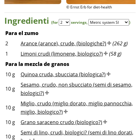
© Ernst Erb for diet-health
Ingredienti
(for
servings
,
)
Para el zumo
2
Arance (arance), crude, (biologiche?)
(262 g)
1
Limoni crudi (limonene, biologico?)
(58 g)
Para la mezcla de granos
10
g
Quinoa cruda, sbucciata (biologica?)
Sesamo, crudo, non sbucciato (semi di sesamo,
10
g
biologici?)
Miglio, crudo (miglio dorato, miglio pannocchia,
10
g
miglio, biologico?)
10
g
Grano saraceno crudo (biologico?)
Semi di lino, crudi, biologici? (semi di lino dorati,
10
g