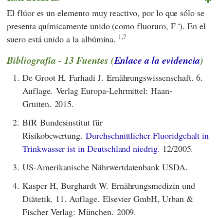
El flúor es un elemento muy reactivo, por lo que sólo se
-
presenta químicamente unido (como fluoruro, F
). En el
1,7
suero está unido a la albúmina.
Bibliografía - 13 Fuentes (
Enlace a la evidencia
)
1.
De Groot H, Farhadi J. Ernährungswissenschaft. 6.
Auflage. Verlag Europa-Lehrmittel: Haan-
Gruiten. 2015.
2.
BfR Bundesinstitut für
Risikobewertung.
Durchschnittlicher Fluoridgehalt in
Trinkwasser ist in Deutschland niedrig.
12/2005.
3.
US-Amerikanische Nährwertdatenbank USDA.
4.
Kasper H, Burghardt W. Ernährungsmedizin und
Diätetik. 11. Auflage. Elsevier GmbH, Urban &
Fischer Verlag: München. 2009.