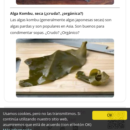
Alga Kombu, seca (¿cruda?, ¿orgánica?)
Las algas kombu (generalmente algas japonesas secas) son
algas pardas y son populares en Asia. Son buenos para
condimentar sopas. ¿Crudo? ¿Orgánico?
Huella
Equipo
Misión
Cooperación
Usamos cookies, pero no las transmitimos. Si
OK
continúa utilizando nuestro sitio web,
Contacto
Política de privacidad
asumiremos que está de acuerdo (con el botón OK)