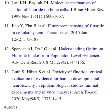
10.
Lau KH, Baylink DJ.
Molecular mechanism of
action of fluoride on bone cells.
J Bone Miner Res.
1998 Nov;13(11):1660-1667.
11.
Jiao Y, Zhu B et al.
Fluorescent sensing of fluoride
in cellular system.
Theranostics. 2015 Jan
1;5(2):173-187.
12.
Spencer AJ, Do LG et al.
Understanding Optimum
Fluoride Intake from Population-Level Evidence.
Adv Dent Res. 2018 Mar;29(2):144-156.
13.
Guth S, Hüser S et al.
Toxicity of fluoride: critical
evaluation of evidence for human developmental
neurotoxicity in epidemiological studies, animal
experiments and in vitro analyses.
Arch Toxicol.
2020 May;94(5):1375-1415.
Autores: