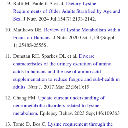
9.
Rafii M, Paoletti A et al.
Dietary Lysine
Requirements of Older Adults Stratified by Age and
Sex.
J Nutr. 2024 Jul;154(7):2133-2142.
10.
Matthews DE.
Review of Lysine Metabolism with a
Focus on Humans.
J Nutr. 2020 Oct 1;150(Suppl
1):2548S-2555S.
11.
Dunstan RH, Sparkes DL et al.
Diverse
characteristics of the urinary excretion of amino
acids in humans and the use of amino acid
supplementation to reduce fatigue and sub-health in
adults.
Nutr J. 2017 Mar 23;16(1):19.
12.
Chang FM.
Update current understanding of
neurometabolic disorders related to lysine
metabolism.
Epilepsy Behav. 2023 Sep;146:109363.
13.
Tomé D, Bos C.
Lysine requirement through the