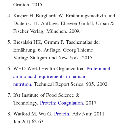
Gruiten. 2015.
4.
Kasper H, Burghardt W. Ernährungsmedizin und
Diätetik. 11. Auflage. Elsevier GmbH, Urban &
Fischer Verlag: München. 2009.
5.
Biesalski HK, Grimm P. Taschenatlas der
Ernährung. 6. Auflage. Georg Thieme
Verlag: Stuttgart und New York. 2015.
6.
WHO World Health Organization.
Protein and
amino acid requirements in human
nutrition.
Technical Report Series: 935. 2002.
7.
Ifst Institute of Food Science &
Technology.
Protein: Coagulation.
2017.
8.
Watford M, Wu G.
Protein.
Adv Nutr. 2011
Jan;2(1):62-63.