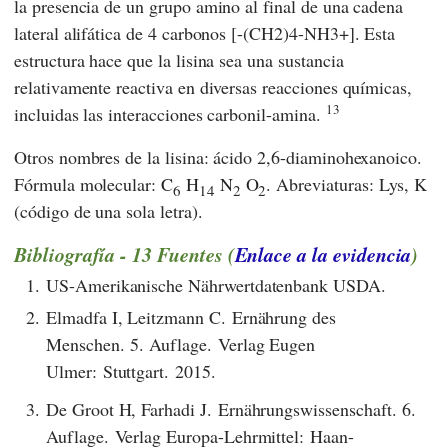
la presencia de un grupo amino al final de una cadena
lateral alifática de 4 carbonos [-(CH2)4-NH3+]. Esta
estructura hace que la lisina sea una sustancia
relativamente reactiva en diversas reacciones químicas,
13
incluidas las interacciones carbonil-amina.
Otros nombres de la lisina: ácido 2,6-diaminohexanoico.
Fórmula molecular:
C
H
N
O
. Abreviaturas: Lys, K
6
14
2
2
(código de una sola letra).
Bibliografía - 13 Fuentes (
Enlace a la evidencia
)
1.
US-Amerikanische Nährwertdatenbank USDA.
2.
Elmadfa I, Leitzmann C. Ernährung des
Menschen. 5. Auflage. Verlag Eugen
Ulmer: Stuttgart. 2015.
3.
De Groot H, Farhadi J. Ernährungswissenschaft. 6.
Auflage. Verlag Europa-Lehrmittel: Haan-