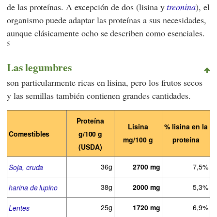
de las proteínas. A excepción de dos (lisina y
treonina
), el
organismo puede adaptar las proteínas a sus necesidades,
aunque clásicamente ocho se describen como esenciales.
5
Las legumbres
son particularmente ricas en lisina, pero los frutos secos
y las semillas también contienen grandes cantidades.
Proteína
Lisina
% lisina en la
Comestibles
g/100 g
mg/100 g
proteína
(USDA)
36g
2700 mg
7,5%
Soja, cruda
38g
2000 mg
5,3%
harina de lupino
25g
1720 mg
6,9%
Lentes