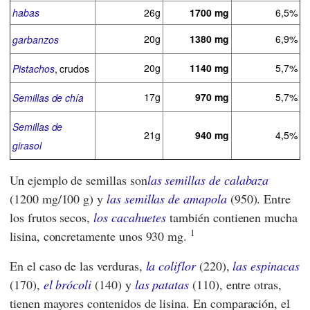
habas
26g
1700 mg
6,5%
20g
1380 mg
6,9%
garbanzos
20g
1140 mg
5,7%
Pistachos
, crudos
17g
970 mg
5,7%
Semillas de chía
Semillas de
21g
940 mg
4,5%
girasol
Un ejemplo de semillas son
las semillas de calabaza
(1200 mg/100 g) y
las semillas de amapola
(950). Entre
los frutos secos,
los cacahuetes
también contienen mucha
1
lisina, concretamente unos 930 mg.
En el caso de las verduras,
la coliflor
(220),
las espinacas
(170),
el brócoli
(140) y
las patatas
(110), entre otras,
tienen mayores contenidos de lisina. En comparación, el