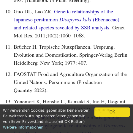
693. (Handbook of Plant Breeding).
10.
Guo DL, Luo ZR.
Genetic relationships of the
Japanese persimmon
Diospyros kaki
(Ebenaceae)
and related species revealed by SSR analysis.
Genet
Mol Res. 2011;10(2):1060–1068.
11.
Brücher H. Tropische Nutzpflanzen. Ursprung,
Evolution und Domestikation. Springer-Verlag Berlin
Heidelberg: New York; 1977: 407.
12.
FAOSTAT Food and Agriculture Organization of the
United Nations. Persimmons (Production
Quantity 2022).
13.
Yonemori K, Honsho C, Kanzaki S, Ino H, Ikegami
A, Kitajima A, Sugiura A, Parfitt D.
Sequence
Wir verwenden Cookies, geben aber keine weiter.
OK
Bei weiterer Nutzung unserer Seiten gehen wir
analyses of the ITS regions and the matK gene for
von Ihrem Einverständnis aus (mit OK-Button)
determining phylogenetic relationships of
Diospyros
Weitere Informationen