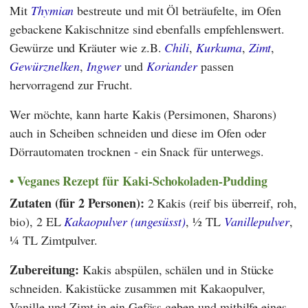
Mit
Thymian
bestreute und mit Öl beträufelte, im Ofen
gebackene Kakischnitze sind ebenfalls empfehlenswert.
Gewürze und Kräuter wie z.B.
Chili
,
Kurkuma
,
Zimt
,
Gewürznelken
,
Ingwer
und
Koriander
passen
hervorragend zur Frucht.
Wer möchte, kann harte Kakis (Persimonen, Sharons)
auch in Scheiben schneiden und diese im Ofen oder
Dörrautomaten trocknen - ein Snack für unterwegs.
Veganes Rezept für Kaki-Schokoladen-Pudding
Zutaten (für 2 Personen):
2 Kakis (reif bis überreif, roh,
bio), 2 EL
Kakaopulver (ungesüsst)
, ½ TL
Vanillepulver
,
¼ TL Zimtpulver.
Zubereitung:
Kakis abspülen, schälen und in Stücke
schneiden. Kakistücke zusammen mit Kakaopulver,
Vanille und Zimt in ein Gefäss geben und mithilfe eines