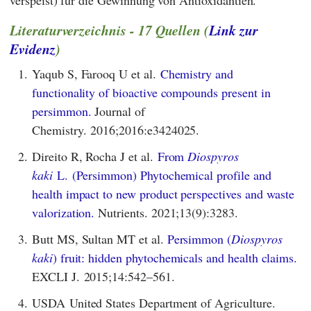
Literaturverzeichnis - 17 Quellen (
Link zur
Evidenz
)
1.
Yaqub S, Farooq U et al.
Chemistry and
functionality of bioactive compounds present in
persimmon.
Journal of
Chemistry. 2016;2016:e3424025.
2.
Direito R, Rocha J et al.
From
Diospyros
kaki
L. (Persimmon) Phytochemical profile and
health impact to new product perspectives and waste
valorization.
Nutrients. 2021;13(9):3283.
3.
Butt MS, Sultan MT et al.
Persimmon (
Diospyros
kaki
) fruit: hidden phytochemicals and health claims.
EXCLI J. 2015;14:542–561.
4.
USDA United States Department of Agriculture.