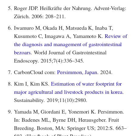
5.
Roger JDP. Heilkräfte der Nahrung. Advent-Verlag:
Zürich. 2006: 208–211.
6.
Iwamuro M, Okada H, Matsueda K, Inaba T,
Kusumoto C, Imagawa A, Yamamoto K.
Review of
the diagnosis and management of gastrointestinal
bezoars.
World Journal of Gastrointestinal
Endoscopy. 2015;7(4):336–345.
7.
CarbonCloud com:
Persimmon, Japan.
2024.
8.
Kim I, Kim KS.
Estimation of water footprint for
major agricultural and livestock products in korea.
Sustainability. 2019;11(10):2980.
9.
Yamada M, Giordani E, Yonemori K. Persimmon.
In: Badenes ML, Byrne DH, Herausgeber. Fruit
Breeding. Boston, MA: Springer US; 2012:S. 663–