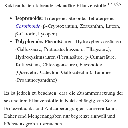
1,2,3,5,6
Kaki enthalten folgende sekundäre Pflanzenstoffe:
Isoprenoide:
Triterpene: Steroide; Tetraterpene:
Carotinoide
(β-Cryptoxanthin, Zeaxanthin, Lutein,
β-Carotin, Lycopen)
Polyphenole:
Phenolsäuren: Hydroxybenzoesäuren
(Gallussäure, Protocatechussäure, Ellagsäure),
Hydroxyzimtsäuren (Ferulasäure, p-Cumarsäure,
Kaffeesäure, Chlorogensäure), Flavonoide
(Quercetin, Catechin, Gallocatechin), Tannine
(Proanthocyanidine)
Es ist jedoch zu beachten, dass die Zusammensetzung der
sekundären Pflanzenstoffe in Kaki abhängig von Sorte,
Erntezeitpunkt und Anbaubedingungen variieren kann.
Daher sind Mengenangaben nur begrenzt sinnvoll und
höchstens grob zu verstehen.