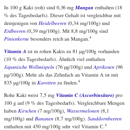
In 100 g Kaki (roh) sind 0,36 mg
Mangan
enthalten (18
% des Tagesbedarfs). Dieser Gehalt ist vergleichbar mit
demjenigen von
Heidelbeeren
(0,34 mg/100g) und
Erdbeeren
(0,39 mg/100g). Mit 8,8 mg/100g sind
4
Pinienkerne
besonders reich an Mangan.
Vitamin A
ist in rohen Kakis zu 81 µg/100g vorhanden
(10 % des Tagesbedarfs). Ähnlich viel enthalten
Japanische Wollmispeln
(76 µg/100g) und
Aprikosen
(96
µg/100g). Mehr als das Zehnfach an Vitamin A ist mit
4
835 µg/100g in
Karotten
zu finden.
Rohe Kaki weist 7,5 mg
Vitamin C (Ascorbinsäure)
pro
100 g auf (9 % des Tagesbedarfs). Vergleichbare Mengen
haben
Kirschen
(7 mg/100g),
Wassermelonen
(8,1
mg/100g) und
Bananen
(8,7 mg/100g).
Sanddornbeeren
4
enthalten mit 450 mg/100g sehr viel Vitamin C.