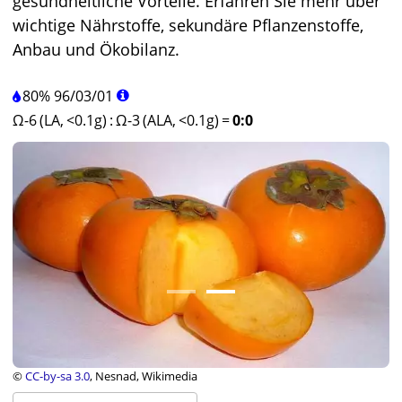
gesundheitliche Vorteile. Erfahren Sie mehr über
wichtige Nährstoffe, sekundäre Pflanzenstoffe,
Anbau und Ökobilanz.
80%
96
/
03
/
01
Ω-6 (LA, <0.1g)
:
Ω-3 (ALA, <0.1g)
=
0:0
©
CC-by-sa 3.0
, Nesnad, Wikimedia