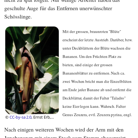
geschulte Auge für das Entfernen unerwünschter
Schösslinge.
Mit der grossen, braunroten "Blüte"
erscheint der letzte Austrieb. Darüber, bzw.
unter Deckblättern der Blüte wachsen die
Bananen. Um den Früchten Platz zu
bieten, sind einige der grossen
Bananenblätter zu entfernen. Nach ca.
zwei Wochen bricht man die Einzelblüten
am Ende jeder Banane ab und entfernt die
Deckblätter, damit der Falter "Taladro"
keine Eier legen kann. Wahrsch. Falter
Genus Zeuzera, evtl. Zeuzera pyrina, engl.
©
CC-by-sa 2.0
, Ernst Erb,
Foundation Diet Health
Nach einigen weiteren Wochen wird der Arm mit den
Jungbananen mit einem Stock vom Stamm abgespreizt,