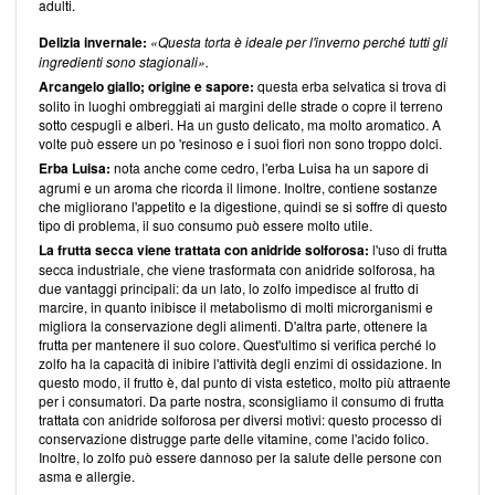
adulti.
Delizia invernale:
«Questa torta è ideale per l'inverno perché tutti gli
ingredienti sono stagionali».
Arcangelo giallo; origine e sapore:
questa erba selvatica si trova di
solito in luoghi ombreggiati ai margini delle strade o copre il terreno
sotto cespugli e alberi. Ha un gusto delicato, ma molto aromatico. A
volte può essere un po 'resinoso e i suoi fiori non sono troppo dolci.
Erba Luisa:
nota anche come cedro, l'erba Luisa ha un sapore di
agrumi e un aroma che ricorda il limone. Inoltre, contiene sostanze
che migliorano l'appetito e la digestione, quindi se si soffre di questo
tipo di problema, il suo consumo può essere molto utile.
La frutta secca viene trattata con anidride solforosa:
l'uso di frutta
secca industriale, che viene trasformata con anidride solforosa, ha
due vantaggi principali: da un lato, lo zolfo impedisce al frutto di
marcire, in quanto inibisce il metabolismo di molti microrganismi e
migliora la conservazione degli alimenti. D'altra parte, ottenere la
frutta per mantenere il suo colore. Quest'ultimo si verifica perché lo
zolfo ha la capacità di inibire l'attività degli enzimi di ossidazione. In
questo modo, il frutto è, dal punto di vista estetico, molto più attraente
per i consumatori. Da parte nostra, sconsigliamo il consumo di frutta
trattata con anidride solforosa per diversi motivi: questo processo di
conservazione distrugge parte delle vitamine, come l'acido folico.
Inoltre, lo zolfo può essere dannoso per la salute delle persone con
asma e allergie.