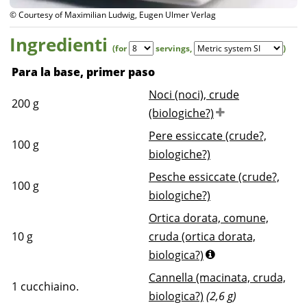
© Courtesy of Maximilian Ludwig, Eugen Ulmer Verlag
Ingredienti
(for
servings
,
)
Para la base, primer paso
Noci (noci), crude
200
g
(biologiche?)
Pere essiccate (crude?,
100
g
biologiche?)
Pesche essiccate (crude?,
100
g
biologiche?)
Ortica dorata, comune,
10
g
cruda (ortica dorata,
biologica?)
Cannella (macinata, cruda,
1
cucchiaino.
biologica?)
(2,6 g)