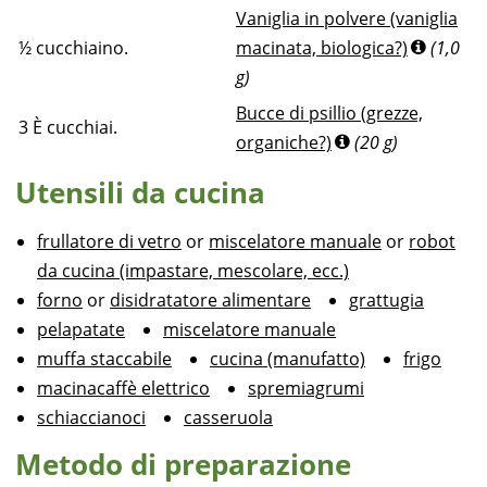
Vaniglia in polvere (vaniglia
½
cucchiaino.
macinata, biologica?)
(1,0
g)
Bucce di psillio (grezze,
3
È cucchiai.
organiche?)
(20 g)
Utensili da cucina
frullatore di vetro
or
miscelatore manuale
or
robot
da cucina (impastare, mescolare, ecc.)
forno
or
disidratatore alimentare
grattugia
pelapatate
miscelatore manuale
muffa staccabile
cucina (manufatto)
frigo
macinacaffè elettrico
spremiagrumi
schiaccianoci
casseruola
Metodo di preparazione