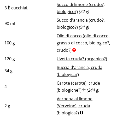
Succo di limone (crudo?,
3
È cucchiai.
biologico?)
(22 g)
Succo d'arancia (crudo?,
90
ml
biologico?)
(94 g)
Olio di cocco (olio di cocco,
100
g
grasso di cocco, biologico?,
crudo?)
120
g
Uvetta cruda? (organico?)
Buccia d'arancia, cruda
34
g
(biologica?)
Carote (carote), crude
4
(biologiche?)
(244 g)
Verbena al limone
2
g
(Verveine), cruda
(biologica?)