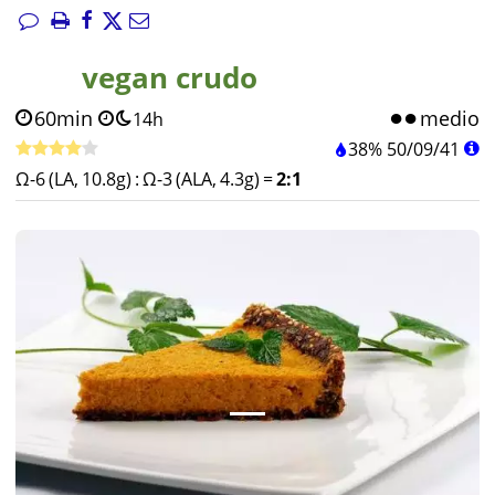
vegan crudo
60min
medio
14h
38%
50
/
09
/
41
Ω-6 (LA, 10.8g)
:
Ω-3 (ALA, 4.3g)
=
2:1