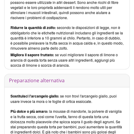
possono essere utilizzate in altri dessert. Sono anche ricchi di fibre
vegetali e le loro proprietà addensanti li rendono molto utili per
stimolare i muscoli intestinali, quindi possono anche aiutare a
risolvere i problemi di costipazione.
Ridurre la quantità di zolfo:
secondo le disposizioni di legge, non è
obbligatorio che le etichette nutrizionali includano gli ingredienti se la
quantità è inferiore a 10 grammi al chilo. Pertanto, in caso di dubbio,
è possibile prelavare la frutta secca in acqua calda e, in questo modo,
rimuovere almeno parte dello zolfo.
Migliora il sapore fruttato:
se vuoi migliorare il sapore di limone o
arancia di questa torta senza usare altri ingredienti, aggiungi più
scorza di limone o scorza di arancia.
Preparazione alternativa
Sostituisci l'arcangelo giallo:
se non trovi l'arcangelo giallo, puoi
usare invece la mora o le foglie di ortica essiccate.
Più dolce o più amaro:
la mousse di mandorle, la polvere di vaniglia
e la frutta secca, così come l'uvetta, fanno di questa torta una
dolcezza molto piacevole che spicca sopra il gusto degli agrumi. Se
stai preparando questa torta per bambini, puoi aumentare la quantità
di ingredienti dolci. È già noto che i bambini sono più golosi degli