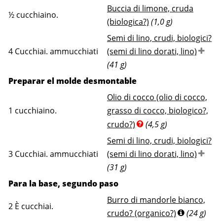
Buccia di limone, cruda
½
cucchiaino.
(biologica?)
(1,0 g)
Semi di lino, crudi, biologici?
4
Cucchiai. ammucchiati
(semi di lino dorati, lino)
(41 g)
Preparar el molde desmontable
Olio di cocco (olio di cocco,
1
cucchiaino.
grasso di cocco, biologico?,
crudo?)
(4,5 g)
Semi di lino, crudi, biologici?
3
Cucchiai. ammucchiati
(semi di lino dorati, lino)
(31 g)
Para la base, segundo paso
Burro di mandorle bianco,
2
È cucchiai.
crudo? (organico?)
(24 g)