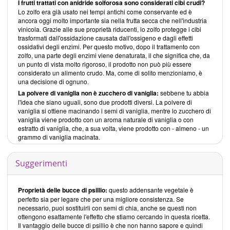
I frutti trattati con anidride solforosa sono considerati cibi crudi?
Lo zolfo era già usato nei tempi antichi come conservante ed è
ancora oggi molto importante sia nella frutta secca che nell'industria
vinicola. Grazie alle sue proprietà riducenti, lo zolfo protegge i cibi
trasformati dall'ossidazione causata dall'ossigeno e dagli effetti
ossidativi degli enzimi. Per questo motivo, dopo il trattamento con
zolfo, una parte degli enzimi viene denaturata, il che significa che, da
un punto di vista molto rigoroso, il prodotto non può più essere
considerato un alimento crudo. Ma, come di solito menzioniamo, è
una decisione di ognuno.
La polvere di vaniglia non è zucchero di vaniglia:
sebbene tu abbia
l'idea che siano uguali, sono due prodotti diversi. La polvere di
vaniglia si ottiene macinando i semi di vaniglia, mentre lo zucchero di
vaniglia viene prodotto con un aroma naturale di vaniglia o con
estratto di vaniglia, che, a sua volta, viene prodotto con - almeno - un
grammo di vaniglia macinata.
Suggerimenti
Proprietà delle bucce di psillio:
questo addensante vegetale è
perfetto sia per legare che per una migliore consistenza. Se
necessario, puoi sostituirli con semi di chia, anche se questi non
ottengono esattamente l'effetto che stiamo cercando in questa ricetta.
Il vantaggio delle bucce di psillio è che non hanno sapore e quindi