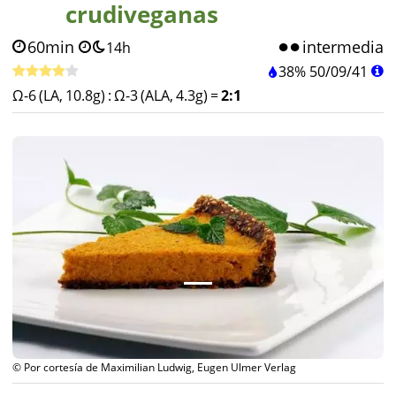
crudiveganas
60min
intermedia
14h
38%
50
/
09
/
41
Ω-6 (LA, 10.8g)
:
Ω-3 (ALA, 4.3g)
=
2:1
© Por cortesía de Maximilian Ludwig, Eugen Ulmer Verlag