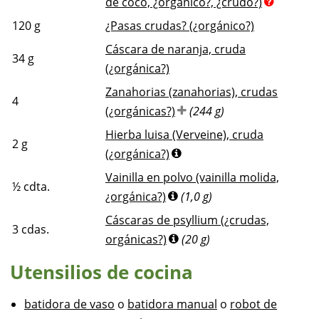
de coco, ¿orgánico?, ¿crudo?)
120
g
¿Pasas crudas? (¿orgánico?)
Cáscara de naranja, cruda
34
g
(¿orgánica?)
Zanahorias (zanahorias), crudas
4
(¿orgánicas?)
(244 g)
Hierba luisa (Verveine), cruda
2
g
(¿orgánica?)
Vainilla en polvo (vainilla molida,
½
cdta.
¿orgánica?)
(1,0 g)
Cáscaras de psyllium (¿crudas,
3
cdas.
orgánicas?)
(20 g)
Utensilios de cocina
batidora de vaso
o
batidora manual
o
robot de