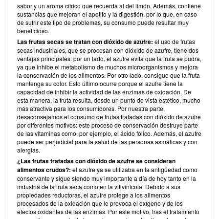
sabor y un aroma cítrico que recuerda al del limón. Además, contiene
sustancias que mejoran el apetito y la digestión, por lo que, en caso
de sufrir este tipo de problemas, su consumo puede resultar muy
beneficioso.
Las frutas secas se tratan con dióxido de azufre:
el uso de frutas
secas industriales, que se procesan con dióxido de azufre, tiene dos
ventajas principales: por un lado, el azufre evita que la fruta se pudra,
ya que inhibe el metabolismo de muchos microorganismos y mejora
la conservación de los alimentos. Por otro lado, consigue que la fruta
mantenga su color. Esto último ocurre porque el azufre tiene la
capacidad de inhibir la actividad de las enzimas de oxidación. De
esta manera, la fruta resulta, desde un punto de vista estético, mucho
más atractiva para los consumidores. Por nuestra parte,
desaconsejamos el consumo de frutas tratadas con dióxido de azufre
por diferentes motivos: este proceso de conservación destruye parte
de las vitaminas como, por ejemplo, el ácido fólico. Además, el azufre
puede ser perjudicial para la salud de las personas asmáticas y con
alergias.
¿Las frutas tratadas con dióxido de azufre se consideran
alimentos crudos?:
el azufre ya se utilizaba en la antigüedad como
conservante y sigue siendo muy importante a día de hoy tanto en la
industria de la fruta seca como en la vitivinícola. Debido a sus
propiedades reductoras, el azufre protege a los alimentos
procesados de la oxidación que le provoca el oxígeno y de los
efectos oxidantes de las enzimas. Por este motivo, tras el tratamiento