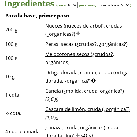
Ingredientes
(para
personas
,
)
Para la base, primer paso
Nueces (nueces de árbol), crudas
200
g
(¿orgánicas?)
100
g
Peras, secas (¿crudas?, ¿orgánicas?)
Melocotones secos (¿crudos?,
100
g
orgánicos)
Ortiga dorada, común, cruda (ortiga
10
g
dorada, ¿orgánica?)
Canela (¿molida, cruda, orgánica?)
1
cdta.
(2,6 g)
Cáscara de limón, cruda (¿orgánica?)
½
cdta.
(1,0 g)
¿Linaza, cruda, orgánica? (linaza
4
cda. colmada
dorada, lino)
(41 g)