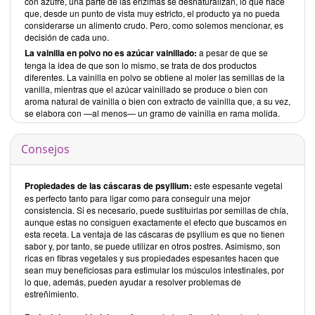
con azufre, una parte de las enzimas se desnaturalizan, lo que hace
que, desde un punto de vista muy estricto, el producto ya no pueda
considerarse un alimento crudo. Pero, como solemos mencionar, es
decisión de cada uno.
La vainilla en polvo no es azúcar vainillado:
a pesar de que se
tenga la idea de que son lo mismo, se trata de dos productos
diferentes. La vainilla en polvo se obtiene al moler las semillas de la
vanilla, mientras que el azúcar vainillado se produce o bien con
aroma natural de vainilla o bien con extracto de vainilla que, a su vez,
se elabora con —al menos— un gramo de vainilla en rama molida.
Consejos
Propiedades de las cáscaras de psyllium:
este espesante vegetal
es perfecto tanto para ligar como para conseguir una mejor
consistencia. Si es necesario, puede sustituirlas por semillas de chía,
aunque estas no consiguen exactamente el efecto que buscamos en
esta receta. La ventaja de las cáscaras de psyllium es que no tienen
sabor y, por tanto, se puede utilizar en otros postres. Asimismo, son
ricas en fibras vegetales y sus propiedades espesantes hacen que
sean muy beneficiosas para estimular los músculos intestinales, por
lo que, además, pueden ayudar a resolver problemas de
estreñimiento.