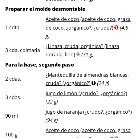
Preparar el molde desmontable
Aceite de coco (aceite de coco, grasa
1
cdta.
de coco, ¿orgánico?, ¿crudo?)
(4,5
g)
¿Linaza, cruda, orgánica? (linaza
3
cda. colmada
dorada, lino)
(31 g)
Para la base, segundo paso
¿Mantequilla de almendras blancas,
2
cdas.
cruda? (¿orgánico?)
(24 g)
Jugo de limón (¿crudo?, ¿orgánico?)
3
cdas.
(22 g)
Jugo de naranja (¿crudo?, ¿orgánico?)
90
ml
(94 g)
Aceite de coco (aceite de coco, grasa
100
g